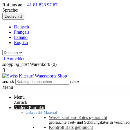
Ruf uns an:
+41 81 828 97 67
Sprache:
Deutsch

Deutsch
Français
Italiano
English

Anmelden
shopping_cart
Warenkorb
(0)

search
clear
Menü
Menü
Zurück
Andere Produkte
Gebraucht Material
Wasserstartbare Kites gebraucht
gebrauchte Test- und Schulungskites in verschied
Kontroll Bars gebraucht