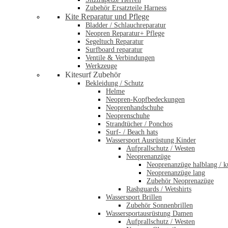
Zubehör Ersatzteile Harness
Kite Reparatur und Pflege
Bladder / Schlauchreparatur
Neopren Reparatur+ Pflege
Segeltuch Reparatur
Surfboard reparatur
Ventile & Verbindungen
Werkzeuge
Kitesurf Zubehör
Bekleidung / Schutz
Helme
Neopren-Kopfbedeckungen
Neoprenhandschuhe
Neoprenschuhe
Strandtücher / Ponchos
Surf- / Beach hats
Wassersport Ausrüstung Kinder
Aufprallschutz / Westen
Neoprenanzüge
Neoprenanzüge halblang / k
Neoprenanzüge lang
Zubehör Neoprenazüge
Rashguards / Wetshirts
Wassersport Brillen
Zubehör Sonnenbrillen
Wassersportausrüstung Damen
Aufprallschutz / Westen