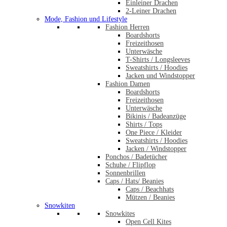
Einleiner Drachen
2-Leiner Drachen
Mode, Fashion und Lifestyle
Fashion Herren
Boardshorts
Freizeithosen
Unterwäsche
T-Shirts / Longsleeves
Sweatshirts / Hoodies
Jacken und Windstopper
Fashion Damen
Boardshorts
Freizeithosen
Unterwäsche
Bikinis / Badeanzüge
Shirts / Tops
One Piece / Kleider
Sweatshirts / Hoodies
Jacken / Windstopper
Ponchos / Badetücher
Schuhe / Flipflop
Sonnenbrillen
Caps / Hats/ Beanies
Caps / Beachhats
Mützen / Beanies
Snowkiten
Snowkites
Open Cell Kites