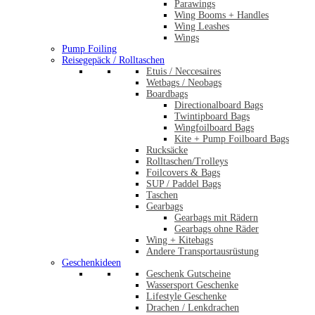
Parawings
Wing Booms + Handles
Wing Leashes
Wings
Pump Foiling
Reisegepäck / Rolltaschen
Etuis / Neccesaires
Wetbags / Neobags
Boardbags
Directionalboard Bags
Twintipboard Bags
Wingfoilboard Bags
Kite + Pump Foilboard Bags
Rucksäcke
Rolltaschen/Trolleys
Foilcovers & Bags
SUP / Paddel Bags
Taschen
Gearbags
Gearbags mit Rädern
Gearbags ohne Räder
Wing + Kitebags
Andere Transportausrüstung
Geschenkideen
Geschenk Gutscheine
Wassersport Geschenke
Lifestyle Geschenke
Drachen / Lenkdrachen