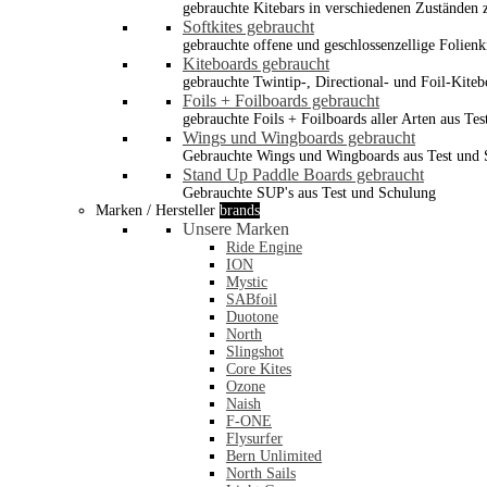
gebrauchte Kitebars in verschiedenen Zuständen z
Softkites gebraucht
gebrauchte offene und geschlossenzellige Folienk
Kiteboards gebraucht
gebrauchte Twintip-, Directional- und Foil-Kiteb
Foils + Foilboards gebraucht
gebrauchte Foils + Foilboards aller Arten aus Te
Wings und Wingboards gebraucht
Gebrauchte Wings und Wingboards aus Test und
Stand Up Paddle Boards gebraucht
Gebrauchte SUP's aus Test und Schulung
Marken / Hersteller
brands
Unsere Marken
Ride Engine
ION
Mystic
SABfoil
Duotone
North
Slingshot
Core Kites
Ozone
Naish
F-ONE
Flysurfer
Bern Unlimited
North Sails