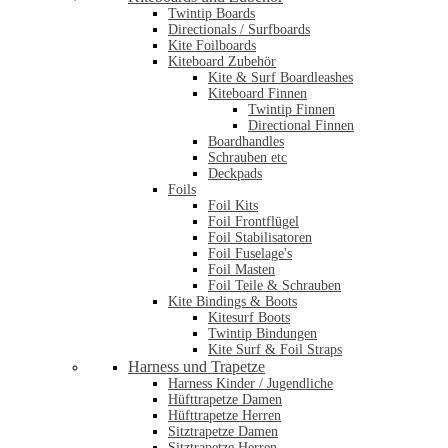
Twintip Boards
Directionals / Surfboards
Kite Foilboards
Kiteboard Zubehör
Kite & Surf Boardleashes
Kiteboard Finnen
Twintip Finnen
Directional Finnen
Boardhandles
Schrauben etc
Deckpads
Foils
Foil Kits
Foil Frontflügel
Foil Stabilisatoren
Foil Fuselage's
Foil Masten
Foil Teile & Schrauben
Kite Bindings & Boots
Kitesurf Boots
Twintip Bindungen
Kite Surf & Foil Straps
Harness und Trapetze
Harness Kinder / Jugendliche
Hüfttrapetze Damen
Hüfttrapetze Herren
Sitztrapetze Damen
Sitztrapetze Herren