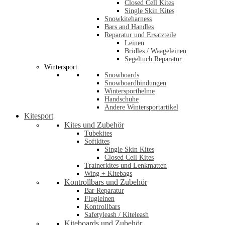
Closed Cell Kites
Single Skin Kites
Snowkiteharness
Bars and Handles
Reparatur und Ersatzteile
Leinen
Bridles / Waageleinen
Segeltuch Reparatur
Wintersport
Snowboards
Snowboardbindungen
Wintersporthelme
Handschuhe
Andere Wintersportartikel
Kitesport
Kites und Zubehör
Tubekites
Softkites
Single Skin Kites
Closed Cell Kites
Trainerkites und Lenkmatten
Wing + Kitebags
Kontrollbars und Zubehör
Bar Reparatur
Flugleinen
Kontrollbars
Safetyleash / Kiteleash
Kiteboards und Zubehör