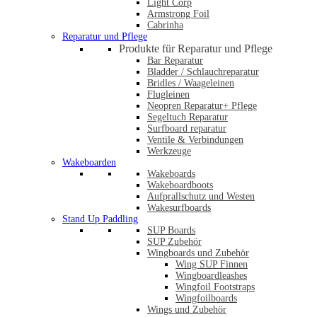
Light Corp
Armstrong Foil
Cabrinha
Reparatur und Pflege
Produkte für Reparatur und Pflege
Bar Reparatur
Bladder / Schlauchreparatur
Bridles / Waageleinen
Flugleinen
Neopren Reparatur+ Pflege
Segeltuch Reparatur
Surfboard reparatur
Ventile & Verbindungen
Werkzeuge
Wakeboarden
Wakeboards
Wakeboardboots
Aufprallschutz und Westen
Wakesurfboards
Stand Up Paddling
SUP Boards
SUP Zubehör
Wingboards und Zubehör
Wing SUP Finnen
Wingboardleashes
Wingfoil Footstraps
Wingfoilboards
Wings und Zubehör