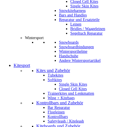
Closed Cell Kites
Single Skin Kites
Snowkiteharness
Bars and Handles
Reparatur und Ersatzteile
Leinen
Bridles / Waageleinen
Segeltuch Reparatur
Wintersport
Snowboards
Snowboardbindungen
Wintersporthelme
Handschuhe
Andere Wintersportartikel
Kitesport
Kites und Zubehör
Tubekites
Softkites
Single Skin Kites
Closed Cell Kites
Trainerkites und Lenkmatten
Wing + Kitebags
Kontrollbars und Zubehör
Bar Reparatur
Flugleinen
Kontrollbars
Safetyleash / Kiteleash
Kiteboards und Zubehör