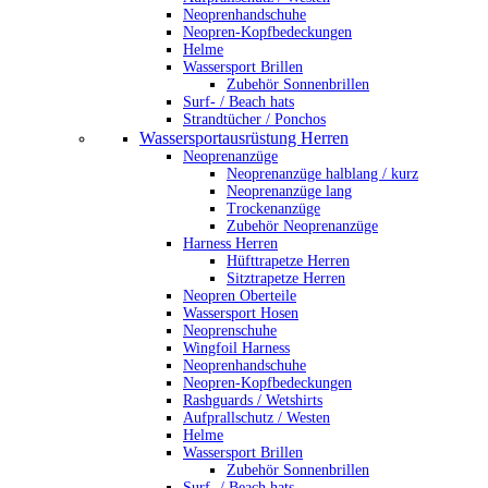
Neoprenhandschuhe
Neopren-Kopfbedeckungen
Helme
Wassersport Brillen
Zubehör Sonnenbrillen
Surf- / Beach hats
Strandtücher / Ponchos
Wassersportausrüstung Herren
Neoprenanzüge
Neoprenanzüge halblang / kurz
Neoprenanzüge lang
Trockenanzüge
Zubehör Neoprenanzüge
Harness Herren
Hüfttrapetze Herren
Sitztrapetze Herren
Neopren Oberteile
Wassersport Hosen
Neoprenschuhe
Wingfoil Harness
Neoprenhandschuhe
Neopren-Kopfbedeckungen
Rashguards / Wetshirts
Aufprallschutz / Westen
Helme
Wassersport Brillen
Zubehör Sonnenbrillen
Surf- / Beach hats