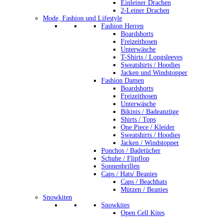
Einleiner Drachen
2-Leiner Drachen
Mode, Fashion und Lifestyle
Fashion Herren
Boardshorts
Freizeithosen
Unterwäsche
T-Shirts / Longsleeves
Sweatshirts / Hoodies
Jacken und Windstopper
Fashion Damen
Boardshorts
Freizeithosen
Unterwäsche
Bikinis / Badeanzüge
Shirts / Tops
One Piece / Kleider
Sweatshirts / Hoodies
Jacken / Windstopper
Ponchos / Badetücher
Schuhe / Flipflop
Sonnenbrillen
Caps / Hats/ Beanies
Caps / Beachhats
Mützen / Beanies
Snowkiten
Snowkites
Open Cell Kites