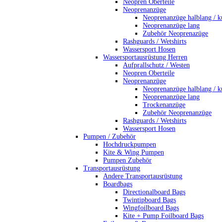
Neopren Oberteile
Neoprenanzüge
Neoprenanzüge halblang / k
Neoprenanzüge lang
Zubehör Neoprenazüge
Rashguards / Wetshirts
Wassersport Hosen
Wassersportausrüstung Herren
Aufprallschutz / Westen
Neopren Oberteile
Neoprenanzüge
Neoprenanzüge halblang / k
Neoprenanzüge lang
Trockenanzüge
Zubehör Neoprenanzüge
Rashguards / Wetshirts
Wassersport Hosen
Pumpen / Zubehör
Hochdruckpumpen
Kite & Wing Pumpen
Pumpen Zubehör
Transportausrüstung
Andere Transportausrüstung
Boardbags
Directionalboard Bags
Twintipboard Bags
Wingfoilboard Bags
Kite + Pump Foilboard Bags