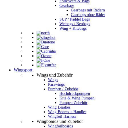
Foilcovers & Bags
Gearbags
Gearbags mit Rädern
Gearbags ohne Räder
SUP / Paddel Bags
Wetbags / Neobags
Wing + Kitebags
Wingsport
Wings und Zubehör
Wings
Parawings
Pumpen / Zubehör
Hochdruckpumpen
Kite & Wing Pumpen
Pumpen Zubehör
Wing Leashes
Wing Booms + Handles
Wingfoil Harness
Wingboards und Zubehör
Wingfoilboards