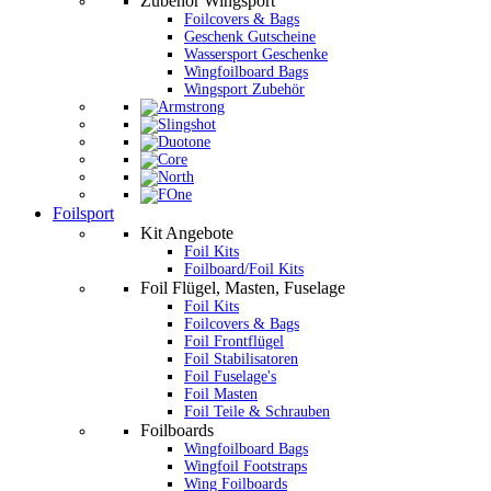
Zubehör Wingsport
Foilcovers & Bags
Geschenk Gutscheine
Wassersport Geschenke
Wingfoilboard Bags
Wingsport Zubehör
Foilsport
Kit Angebote
Foil Kits
Foilboard/Foil Kits
Foil Flügel, Masten, Fuselage
Foil Kits
Foilcovers & Bags
Foil Frontflügel
Foil Stabilisatoren
Foil Fuselage's
Foil Masten
Foil Teile & Schrauben
Foilboards
Wingfoilboard Bags
Wingfoil Footstraps
Wing Foilboards