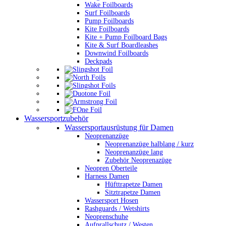
Wake Foilboards
Surf Foilboards
Pump Foilboards
Kite Foilboards
Kite + Pump Foilboard Bags
Kite & Surf Boardleashes
Downwind Foilboards
Deckpads
Wassersportzubehör
Wassersportausrüstung für Damen
Neoprenanzüge
Neoprenanzüge halblang / kurz
Neoprenanzüge lang
Zubehör Neoprenazüge
Neopren Oberteile
Harness Damen
Hüfttrapetze Damen
Sitztrapetze Damen
Wassersport Hosen
Rashguards / Wetshirts
Neoprenschuhe
Aufprallschutz / Westen