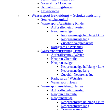
Sweatshirts / Hoodies
T-Shirts / Longsleeves
Unterwäsche
Wassersport Bekleidung + Schutzausrüstung
Sonnenschutzmittel
Wassersport Ausrüstung Kinder
Aufprallschutz / Westen
Neoprenanzüge
Neoprenanzüge halblang / kurz
Neoprenanzüge lang
Zubehör Neoprenazüge
Rashguards / Wetshirts
Wassersportausrüstung Damen
Aufprallschutz / Westen
Neopren Oberteile
Neoprenanzüge
Neoprenanzüge halblang / kurz
Neoprenanzüge lang
Zubehör Neoprenazüge
Rashguards / Wetshirts
Wassersport Hosen
Wassersportausrüstung Herren
Aufprallschutz / Westen
Neopren Oberteile
Neoprenanzüge
Neoprenanzüge halblang / kurz
Neoprenanzüge lang
Trockenanzüge