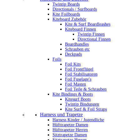
Twintip Boards
Directionals / Surfboards
Kite Foilboards
Kiteboard Zubehör
Kite & Surf Boardleashes
Kiteboard Finnen
Twintip Finnen
Directional Finnen
Boardhandles
Schrauben etc
Deckpads
Foils
Foil Kits
Foil Frontflügel
Foil Stabilisatoren
Foil Fuselage's
Foil Masten
Foil Teile & Schrauben
Kite Bindings & Boots
Kitesurf Boots
Twintip Bindungen
Kite Surf & Foil Straps
Harness und Trapetze
Harness Kinder / Jugendliche
Hüfttrapetze Damen
Hüfttrapetze Herren
Sitztrapetze Damen
Sitztrapetze Herren