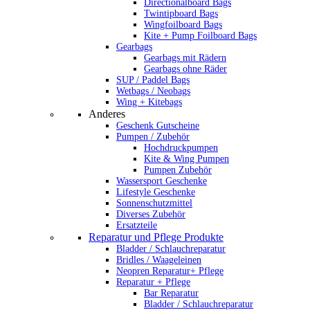
Directionalboard Bags
Twintipboard Bags
Wingfoilboard Bags
Kite + Pump Foilboard Bags
Gearbags
Gearbags mit Rädern
Gearbags ohne Räder
SUP / Paddel Bags
Wetbags / Neobags
Wing + Kitebags
Anderes
Geschenk Gutscheine
Pumpen / Zubehör
Hochdruckpumpen
Kite & Wing Pumpen
Pumpen Zubehör
Wassersport Geschenke
Lifestyle Geschenke
Sonnenschutzmittel
Diverses Zubehör
Ersatzteile
Reparatur und Pflege Produkte
Bladder / Schlauchreparatur
Bridles / Waageleinen
Neopren Reparatur+ Pflege
Reparatur + Pflege
Bar Reparatur
Bladder / Schlauchreparatur