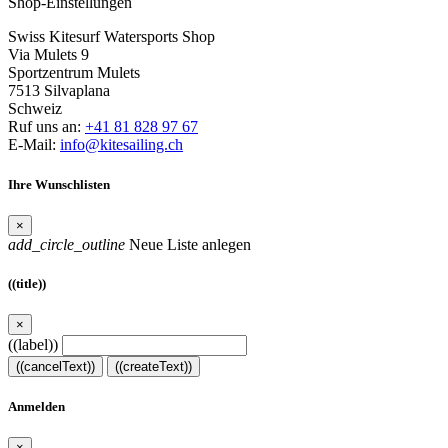
Shop-Einstellungen
Swiss Kitesurf Watersports Shop
Via Mulets 9
Sportzentrum Mulets
7513 Silvaplana
Schweiz
Ruf uns an:
+41 81 828 97 67
E-Mail:
info@kitesailing.ch
Ihre Wunschlisten
×
add_circle_outline
Neue Liste anlegen
((title))
×
((label))
((cancelText))
((createText))
Anmelden
×