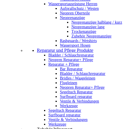
Wassersportausrüstung Herren
Aufprallschutz / Westen
Neopren Oberteile
Neoprenanzüge
Neoprenanzüge halblang / kurz
Neoprenanzüge lang
Trockenanzüge
Zubehör Neoprenanzüge
Rashguards / Wetshirts
Wassersport Hosen
Repararur und Pflege Produkte
Bladder / Schlauchreparatur
Neopren Reparatur+ Pflege
Reparatur + Pflege
Bar Reparatur
Bladder / Schlauchreparatur
Bridles / Waageleinen
Flugleinen
Neopren Reparatur+ Pflege
Segeltuch Reparatur
Surfboard reparatur
Ventile & Verbindungen
Werkzeuge
Segeltuch Reparatur
Surfboard reparatur
Ventile & Verbindungen
Werkzeuge