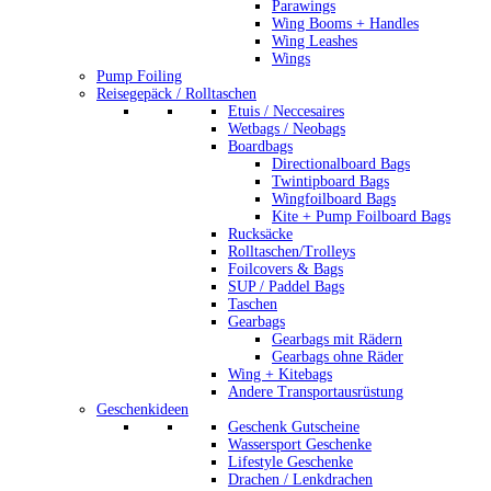
Parawings
Wing Booms + Handles
Wing Leashes
Wings
Pump Foiling
Reisegepäck / Rolltaschen
Etuis / Neccesaires
Wetbags / Neobags
Boardbags
Directionalboard Bags
Twintipboard Bags
Wingfoilboard Bags
Kite + Pump Foilboard Bags
Rucksäcke
Rolltaschen/Trolleys
Foilcovers & Bags
SUP / Paddel Bags
Taschen
Gearbags
Gearbags mit Rädern
Gearbags ohne Räder
Wing + Kitebags
Andere Transportausrüstung
Geschenkideen
Geschenk Gutscheine
Wassersport Geschenke
Lifestyle Geschenke
Drachen / Lenkdrachen