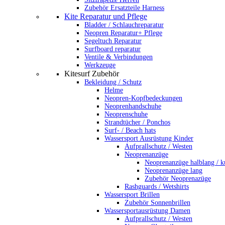
Zubehör Ersatzteile Harness
Kite Reparatur und Pflege
Bladder / Schlauchreparatur
Neopren Reparatur+ Pflege
Segeltuch Reparatur
Surfboard reparatur
Ventile & Verbindungen
Werkzeuge
Kitesurf Zubehör
Bekleidung / Schutz
Helme
Neopren-Kopfbedeckungen
Neoprenhandschuhe
Neoprenschuhe
Strandtücher / Ponchos
Surf- / Beach hats
Wassersport Ausrüstung Kinder
Aufprallschutz / Westen
Neoprenanzüge
Neoprenanzüge halblang / k
Neoprenanzüge lang
Zubehör Neoprenazüge
Rashguards / Wetshirts
Wassersport Brillen
Zubehör Sonnenbrillen
Wassersportausrüstung Damen
Aufprallschutz / Westen