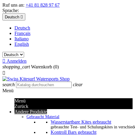
Ruf uns an:
+41 81 828 97 67
Sprache:
Deutsch

Deutsch
Français
Italiano
English

Anmelden
shopping_cart
Warenkorb
(0)

search
clear
Menü
Menü
Zurück
Andere Produkte
Gebraucht Material
Wasserstartbare Kites gebraucht
gebrauchte Test- und Schulungskites in verschied
Kontroll Bars gebraucht