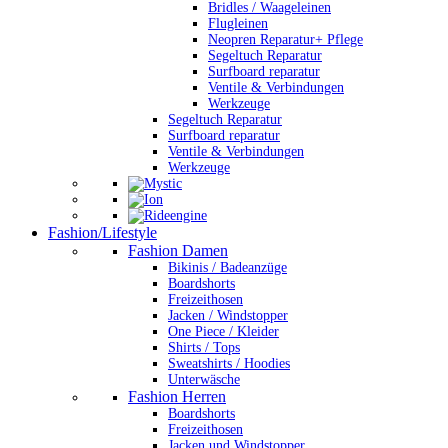
Bridles / Waageleinen
Flugleinen
Neopren Reparatur+ Pflege
Segeltuch Reparatur
Surfboard reparatur
Ventile & Verbindungen
Werkzeuge
Segeltuch Reparatur
Surfboard reparatur
Ventile & Verbindungen
Werkzeuge
Fashion/Lifestyle
Fashion Damen
Bikinis / Badeanzüge
Boardshorts
Freizeithosen
Jacken / Windstopper
One Piece / Kleider
Shirts / Tops
Sweatshirts / Hoodies
Unterwäsche
Fashion Herren
Boardshorts
Freizeithosen
Jacken und Windstopper