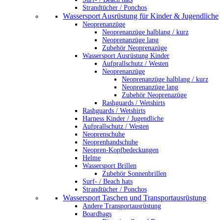
Strandtücher / Ponchos
Wassersport Ausrüstung für Kinder & Jugendliche
Neoprenanzüge
Neoprenanzüge halblang / kurz
Neoprenanzüge lang
Zubehör Neoprenazüge
Wassersport Ausrüstung Kinder
Aufprallschutz / Westen
Neoprenanzüge
Neoprenanzüge halblang / kurz
Neoprenanzüge lang
Zubehör Neoprenazüge
Rashguards / Wetshirts
Rashguards / Wetshirts
Harness Kinder / Jugendliche
Aufprallschutz / Westen
Neoprenschuhe
Neoprenhandschuhe
Neopren-Kopfbedeckungen
Helme
Wassersport Brillen
Zubehör Sonnenbrillen
Surf- / Beach hats
Strandtücher / Ponchos
Wassersport Taschen und Transportausrüstung
Andere Transportausrüstung
Boardbags