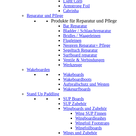
Light Corp
Armstrong Foil
Cabrinha
Reparatur und Pflege
Produkte für Reparatur und Pflege
Bar Reparatur
Bladder / Schlauchreparatur
Bridles / Waageleinen
Flugleinen
Neopren Reparatur+ Pflege
Segeltuch Reparatur
Surfboard reparatur
Ventile & Verbindungen
Werkzeuge
Wakeboarden
Wakeboards
Wakeboardboots
Aufprallschutz und Westen
Wakesurfboards
Stand Up Paddling
SUP Boards
SUP Zubehör
Wingboards und Zubehör
Wing SUP Finnen
Wingboardleashes
Wingfoil Footstraps
Wingfoilboards
Wings und Zubehör