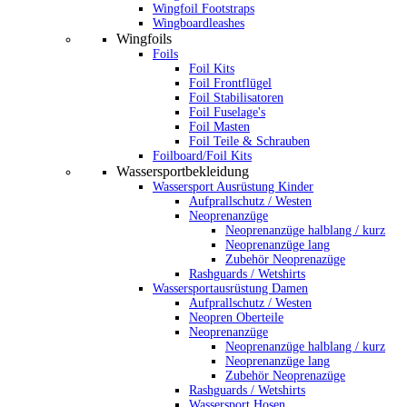
Wingfoil Footstraps
Wingboardleashes
Wingfoils
Foils
Foil Kits
Foil Frontflügel
Foil Stabilisatoren
Foil Fuselage's
Foil Masten
Foil Teile & Schrauben
Foilboard/Foil Kits
Wassersportbekleidung
Wassersport Ausrüstung Kinder
Aufprallschutz / Westen
Neoprenanzüge
Neoprenanzüge halblang / kurz
Neoprenanzüge lang
Zubehör Neoprenazüge
Rashguards / Wetshirts
Wassersportausrüstung Damen
Aufprallschutz / Westen
Neopren Oberteile
Neoprenanzüge
Neoprenanzüge halblang / kurz
Neoprenanzüge lang
Zubehör Neoprenazüge
Rashguards / Wetshirts
Wassersport Hosen