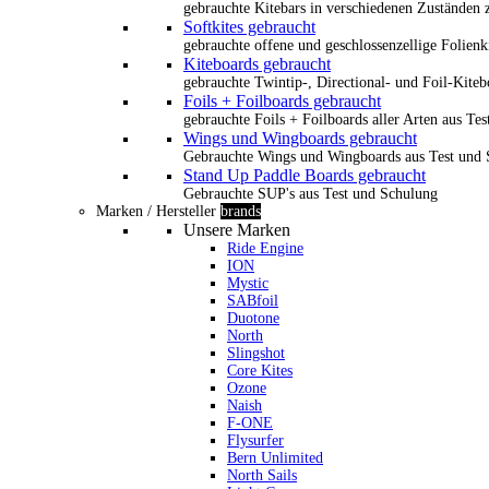
gebrauchte Kitebars in verschiedenen Zuständen z
Softkites gebraucht
gebrauchte offene und geschlossenzellige Folienk
Kiteboards gebraucht
gebrauchte Twintip-, Directional- und Foil-Kiteb
Foils + Foilboards gebraucht
gebrauchte Foils + Foilboards aller Arten aus Te
Wings und Wingboards gebraucht
Gebrauchte Wings und Wingboards aus Test und
Stand Up Paddle Boards gebraucht
Gebrauchte SUP's aus Test und Schulung
Marken / Hersteller
brands
Unsere Marken
Ride Engine
ION
Mystic
SABfoil
Duotone
North
Slingshot
Core Kites
Ozone
Naish
F-ONE
Flysurfer
Bern Unlimited
North Sails