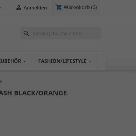
shopping_cart


Warenkorb
(0)
Anmelden
search
ZUBEHÖR
FASHION/LIFESTYLE
e
EASH BLACK/ORANGE