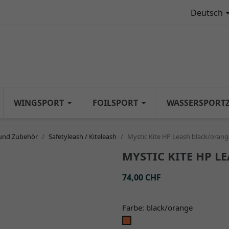
Deutsch
WINGSPORT
FOILSPORT
WASSERSPORT
 und Zubehör
Safetyleash / Kiteleash
Mystic Kite HP Leash black/orang
MYSTIC KITE HP L
74,00 CHF
Farbe: black/orange
black/orange