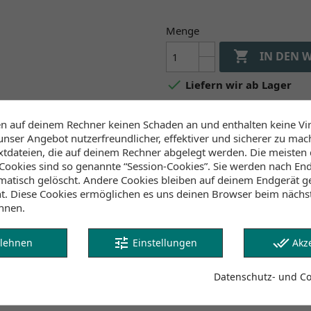
Menge

IN DEN 

Liefern wir ab Lager
en auf deinem Rechner keinen Schaden an und enthalten keine Vi
Verfügbarkeit (Lager, 
unser Angebot nutzerfreundlicher, effektiver und sicherer zu mac
extdateien, die auf deinem Rechner abgelegt werden. Die meisten
ookies sind so genannte “Session-Cookies”. Sie werden nach End
Lager Wind&Snow
atisch gelöscht. Andere Cookies bleiben auf deinem Endgerät ge
an Lager
:
ht. Diese Cookies ermöglichen es uns deinen Browser beim näch
2-4 Werktage
nnen.
Klicke hier um die Lagerb
tune
done_all
lehnen
Einstellungen
Akz
Datenschutz- und Coo
Lagerbestand