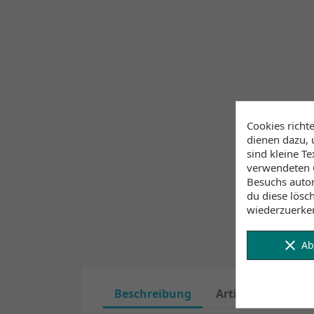
Cookies richt
dienen dazu, 
sind kleine T
verwendeten C
Besuchs autom
du diese lösc
wiederzuerke
clear
Ab
Beschreibung
Artikeldetails