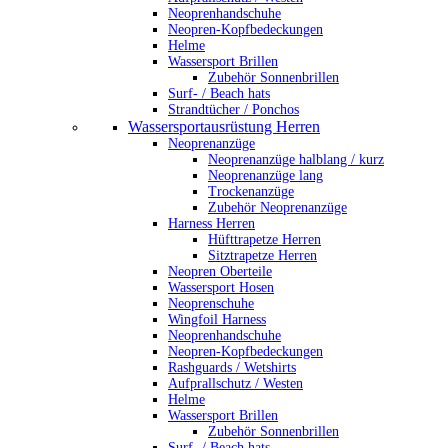
Neoprenhandschuhe
Neopren-Kopfbedeckungen
Helme
Wassersport Brillen
Zubehör Sonnenbrillen
Surf- / Beach hats
Strandtücher / Ponchos
Wassersportausrüstung Herren
Neoprenanzüge
Neoprenanzüge halblang / kurz
Neoprenanzüge lang
Trockenanzüge
Zubehör Neoprenanzüge
Harness Herren
Hüfttrapetze Herren
Sitztrapetze Herren
Neopren Oberteile
Wassersport Hosen
Neoprenschuhe
Wingfoil Harness
Neoprenhandschuhe
Neopren-Kopfbedeckungen
Rashguards / Wetshirts
Aufprallschutz / Westen
Helme
Wassersport Brillen
Zubehör Sonnenbrillen
Surf- / Beach hats