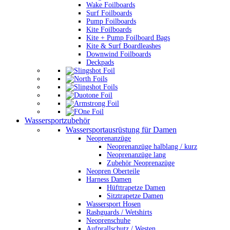
Wake Foilboards
Surf Foilboards
Pump Foilboards
Kite Foilboards
Kite + Pump Foilboard Bags
Kite & Surf Boardleashes
Downwind Foilboards
Deckpads
Wassersportzubehör
Wassersportausrüstung für Damen
Neoprenanzüge
Neoprenanzüge halblang / kurz
Neoprenanzüge lang
Zubehör Neoprenazüge
Neopren Oberteile
Harness Damen
Hüfttrapetze Damen
Sitztrapetze Damen
Wassersport Hosen
Rashguards / Wetshirts
Neoprenschuhe
Aufprallschutz / Westen