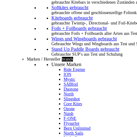
gebrauchte Kitebars in verschiedenen Zuständen z
Softkites gebraucht
gebrauchte offene und geschlossenzellige Folienk
Kiteboards gebraucht
gebrauchte Twintip-, Directional- und Foil-Kiteb
Foils + Foilboards gebraucht
gebrauchte Foils + Foilboards aller Arten aus Te
Wings und Wingboards gebraucht
Gebrauchte Wings und Wingboards aus Test und
Stand Up Paddle Boards gebraucht
Gebrauchte SUP's aus Test und Schulung
Marken / Hersteller
brands
Unsere Marken
Ride Engine
ION
Mystic
SABfoil
Duotone
North
Slingshot
Core Kites
Ozone
Naish
F-ONE
Flysurfer
Bern Unlimited
North Sails