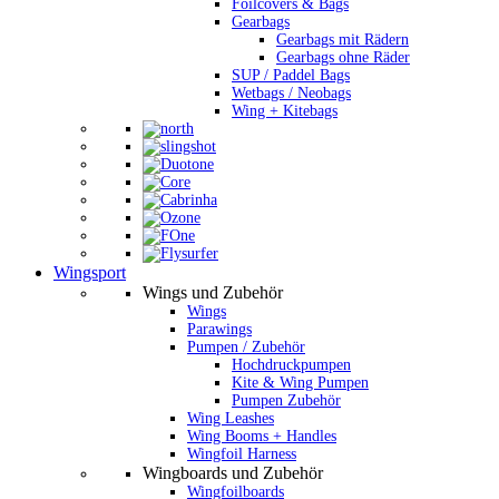
Foilcovers & Bags
Gearbags
Gearbags mit Rädern
Gearbags ohne Räder
SUP / Paddel Bags
Wetbags / Neobags
Wing + Kitebags
Wingsport
Wings und Zubehör
Wings
Parawings
Pumpen / Zubehör
Hochdruckpumpen
Kite & Wing Pumpen
Pumpen Zubehör
Wing Leashes
Wing Booms + Handles
Wingfoil Harness
Wingboards und Zubehör
Wingfoilboards