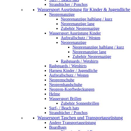
Strandtücher / Ponchos
Wassersport Ausrüstung für Kinder & Jugendliche
Neoprenanzüge
Neoprenanzüge halblang / kurz
Neoprenanzüge lang
Zubehör Neoprenazüge
Wassersport Ausrüstung Kinder
Aufprallschutz / Westen
Neoprenanzüge
Neoprenanzüge halblang / kurz
Neoprenanzüge lang
Zubehör Neoprenazüge
Rashguards / Wetshirts
Rashguards / Wetshirts
Harness Kinder / Jugendliche
Aufprallschutz / Westen
Neoprenschuhe
Neoprenhandschuhe
Neopren-Kopfbedeckungen
Helme
Wassersport Brillen
Zubehör Sonnenbrillen
Surf- / Beach hats
Strandtücher / Ponchos
Wassersport Taschen und Transportausrüstung
Andere Transportausrüstung
Boardbags