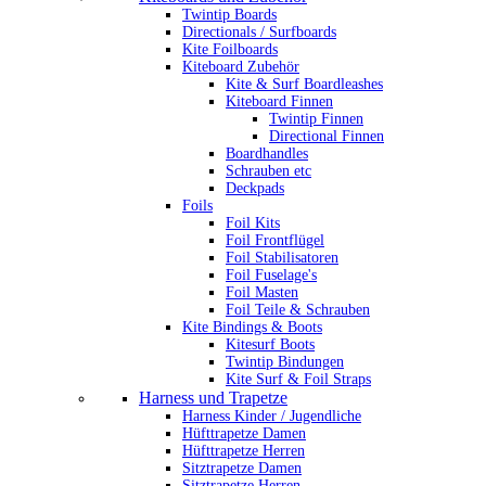
Twintip Boards
Directionals / Surfboards
Kite Foilboards
Kiteboard Zubehör
Kite & Surf Boardleashes
Kiteboard Finnen
Twintip Finnen
Directional Finnen
Boardhandles
Schrauben etc
Deckpads
Foils
Foil Kits
Foil Frontflügel
Foil Stabilisatoren
Foil Fuselage's
Foil Masten
Foil Teile & Schrauben
Kite Bindings & Boots
Kitesurf Boots
Twintip Bindungen
Kite Surf & Foil Straps
Harness und Trapetze
Harness Kinder / Jugendliche
Hüfttrapetze Damen
Hüfttrapetze Herren
Sitztrapetze Damen
Sitztrapetze Herren