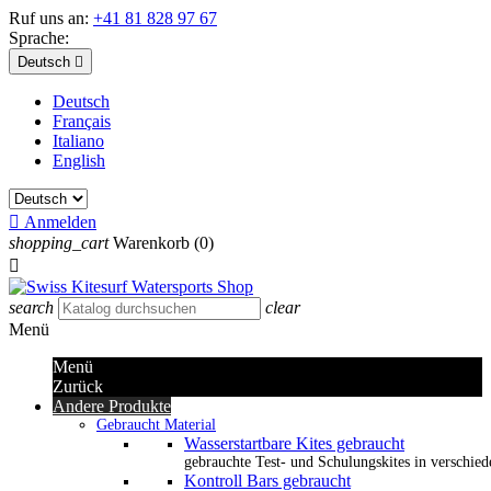
Ruf uns an:
+41 81 828 97 67
Sprache:
Deutsch

Deutsch
Français
Italiano
English

Anmelden
shopping_cart
Warenkorb
(0)

search
clear
Menü
Menü
Zurück
Andere Produkte
Gebraucht Material
Wasserstartbare Kites gebraucht
gebrauchte Test- und Schulungskites in verschied
Kontroll Bars gebraucht