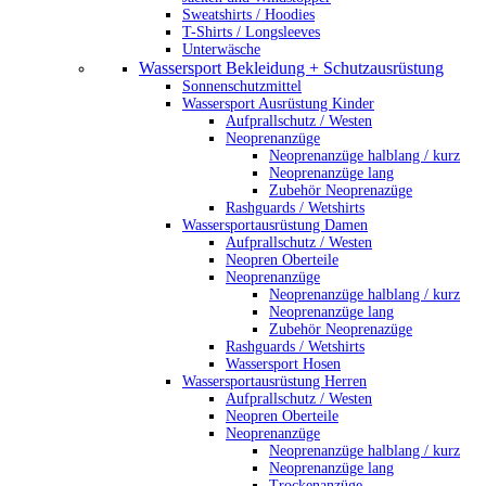
Sweatshirts / Hoodies
T-Shirts / Longsleeves
Unterwäsche
Wassersport Bekleidung + Schutzausrüstung
Sonnenschutzmittel
Wassersport Ausrüstung Kinder
Aufprallschutz / Westen
Neoprenanzüge
Neoprenanzüge halblang / kurz
Neoprenanzüge lang
Zubehör Neoprenazüge
Rashguards / Wetshirts
Wassersportausrüstung Damen
Aufprallschutz / Westen
Neopren Oberteile
Neoprenanzüge
Neoprenanzüge halblang / kurz
Neoprenanzüge lang
Zubehör Neoprenazüge
Rashguards / Wetshirts
Wassersport Hosen
Wassersportausrüstung Herren
Aufprallschutz / Westen
Neopren Oberteile
Neoprenanzüge
Neoprenanzüge halblang / kurz
Neoprenanzüge lang
Trockenanzüge