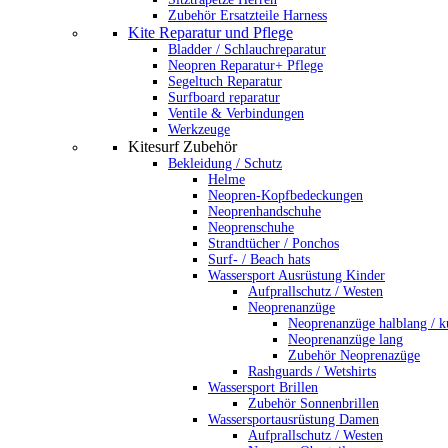
Zubehör Ersatzteile Harness
Kite Reparatur und Pflege
Bladder / Schlauchreparatur
Neopren Reparatur+ Pflege
Segeltuch Reparatur
Surfboard reparatur
Ventile & Verbindungen
Werkzeuge
Kitesurf Zubehör
Bekleidung / Schutz
Helme
Neopren-Kopfbedeckungen
Neoprenhandschuhe
Neoprenschuhe
Strandtücher / Ponchos
Surf- / Beach hats
Wassersport Ausrüstung Kinder
Aufprallschutz / Westen
Neoprenanzüge
Neoprenanzüge halblang / k
Neoprenanzüge lang
Zubehör Neoprenazüge
Rashguards / Wetshirts
Wassersport Brillen
Zubehör Sonnenbrillen
Wassersportausrüstung Damen
Aufprallschutz / Westen