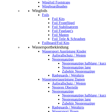
Wingfoil Footstraps
Wingboardleashes
Wingfoils
Foils
Foil Kits
Foil Frontflügel
Foil Stabilisatoren
Foil Fuselage's
Foil Masten
Foil Teile & Schrauben
Foilboard/Foil Kits
Wassersportbekleidung
Wassersport Ausrüstung Kinder
Aufprallschutz / Westen
Neoprenanzüge
Neoprenanzüge halblang / kurz
Neoprenanzüge lang
Zubehör Neoprenazüge
Rashguards / Wetshirts
Wassersportausrüstung Damen
Aufprallschutz / Westen
Neopren Oberteile
Neoprenanzüge
Neoprenanzüge halblang / kurz
Neoprenanzüge lang
Zubehör Neoprenazüge
Rashguards / Wetshirts
Wassersport Hosen