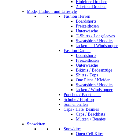
Einleiner Drachen
2-Leiner Drachen
Mode, Fashion und Lifestyle
Fashion Herren
Boardshorts
Freizeithosen
Unterwäsche
T-Shirts / Longsleeves
Sweatshirts / Hoodies
Jacken und Windstopper
Fashion Damen
Boardshorts
Freizeithosen
Unterwäsche
Bikinis / Badeanzüge
Shirts / Tops
One Piece / Kleider
Sweatshirts / Hoodies
Jacken / Windstopper
Ponchos / Badetücher
Schuhe / Flipflop
Sonnenbrillen
Caps / Hats/ Beanies
Caps / Beachhats
Mützen / Beanies
Snowkiten
Snowkites
Open Cell Kites