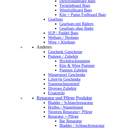
Directionalboard Bags
Twintipboard Bags
Wingfoilboard Bags
Kite + Pump Foilboard Bags
Gearbags
Gearbags mit Rädern
Gearbags ohne Räder
SUP / Paddel Bags
Wetbags / Neobags
Wing + Kitebags
Anderes
Geschenk Gutscheine
Pumpen / Zubehör
Hochdruckpumpen
Kite & Wing Pumpen
Pumpen Zubehör
Wassersport Geschenke
Lifestyle Geschenke
Sonnenschutzmittel
Diverses Zubehör
Ersatzteile
Reparatur und Pflege Produkte
Bladder / Schlauchreparatur
Bridles / Waageleinen
Neopren Reparatur+ Pflege
Reparatur + Pflege
Bar Reparatur
Bladder / Schlauchreparatur