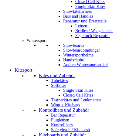
Closed Cell Kites
Single Skin Kites
Snowkiteharness
Bars and Handles
Reparatur und Ersatzteile
Leinen
Bridles / Waageleinen
Segeltuch Reparatur
Wintersport
Snowboards
Snowboardbindungen
Wintersporthelme
Handschuhe
Andere Wintersportartikel
Kitesport
Kites und Zubehör
Tubekites
Softkites
Single Skin Kites
Closed Cell Kites
Trainerkites und Lenkmatten
Wing + Kitebags
Kontrollbars und Zubehör
Bar Reparatur
Flugleinen
Kontrollbars
Safetyleash / Kiteleash
Kiteboards und Zubehör