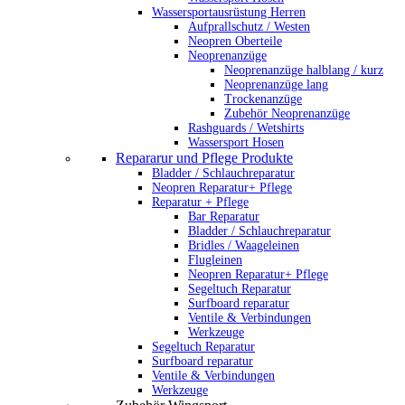
Wassersportausrüstung Herren
Aufprallschutz / Westen
Neopren Oberteile
Neoprenanzüge
Neoprenanzüge halblang / kurz
Neoprenanzüge lang
Trockenanzüge
Zubehör Neoprenanzüge
Rashguards / Wetshirts
Wassersport Hosen
Repararur und Pflege Produkte
Bladder / Schlauchreparatur
Neopren Reparatur+ Pflege
Reparatur + Pflege
Bar Reparatur
Bladder / Schlauchreparatur
Bridles / Waageleinen
Flugleinen
Neopren Reparatur+ Pflege
Segeltuch Reparatur
Surfboard reparatur
Ventile & Verbindungen
Werkzeuge
Segeltuch Reparatur
Surfboard reparatur
Ventile & Verbindungen
Werkzeuge