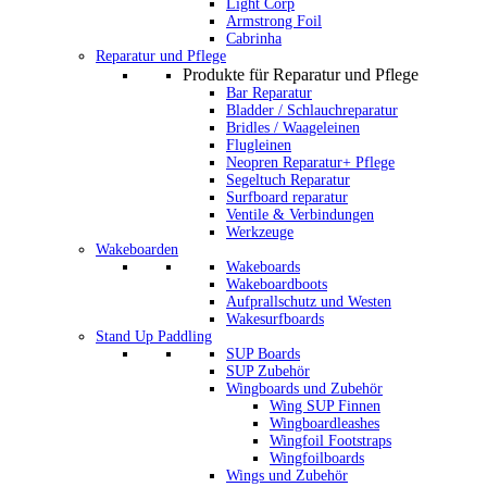
Light Corp
Armstrong Foil
Cabrinha
Reparatur und Pflege
Produkte für Reparatur und Pflege
Bar Reparatur
Bladder / Schlauchreparatur
Bridles / Waageleinen
Flugleinen
Neopren Reparatur+ Pflege
Segeltuch Reparatur
Surfboard reparatur
Ventile & Verbindungen
Werkzeuge
Wakeboarden
Wakeboards
Wakeboardboots
Aufprallschutz und Westen
Wakesurfboards
Stand Up Paddling
SUP Boards
SUP Zubehör
Wingboards und Zubehör
Wing SUP Finnen
Wingboardleashes
Wingfoil Footstraps
Wingfoilboards
Wings und Zubehör