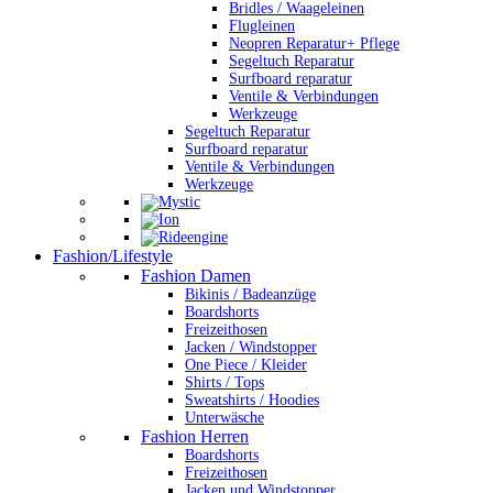
Bridles / Waageleinen
Flugleinen
Neopren Reparatur+ Pflege
Segeltuch Reparatur
Surfboard reparatur
Ventile & Verbindungen
Werkzeuge
Segeltuch Reparatur
Surfboard reparatur
Ventile & Verbindungen
Werkzeuge
Fashion/Lifestyle
Fashion Damen
Bikinis / Badeanzüge
Boardshorts
Freizeithosen
Jacken / Windstopper
One Piece / Kleider
Shirts / Tops
Sweatshirts / Hoodies
Unterwäsche
Fashion Herren
Boardshorts
Freizeithosen
Jacken und Windstopper