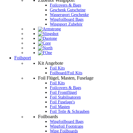
Zubehör Wingsport
Foilcovers & Bags
Geschenk Gutscheine
Wassersport Geschenke
Wingfoilboard Bags
Wingsport Zubehör
Foilsport
Kit Angebote
Foil Kits
Foilboard/Foil Kits
Foil Flügel, Masten, Fuselage
Foil Kits
Foilcovers & Bags
Foil Frontflügel
Foil Stabilisatoren
Foil Fuselage's
Foil Masten
Foil Teile & Schrauben
Foilboards
Wingfoilboard Bags
Wingfoil Footstraps
Wing Foilboards