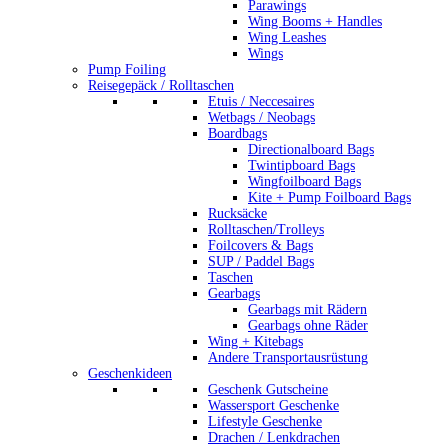
Parawings
Wing Booms + Handles
Wing Leashes
Wings
Pump Foiling
Reisegepäck / Rolltaschen
Etuis / Neccesaires
Wetbags / Neobags
Boardbags
Directionalboard Bags
Twintipboard Bags
Wingfoilboard Bags
Kite + Pump Foilboard Bags
Rucksäcke
Rolltaschen/Trolleys
Foilcovers & Bags
SUP / Paddel Bags
Taschen
Gearbags
Gearbags mit Rädern
Gearbags ohne Räder
Wing + Kitebags
Andere Transportausrüstung
Geschenkideen
Geschenk Gutscheine
Wassersport Geschenke
Lifestyle Geschenke
Drachen / Lenkdrachen