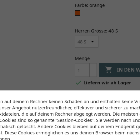
Farbe: orange
orange
Herren Grösse: 48 S
Menge

IN DEN 

Liefern wir ab Lager
en auf deinem Rechner keinen Schaden an und enthalten keine Vi
Verfügbarkeit (Lager, 
unser Angebot nutzerfreundlicher, effektiver und sicherer zu mac
extdateien, die auf deinem Rechner abgelegt werden. Die meisten
ookies sind so genannte “Session-Cookies”. Sie werden nach End
Lager Wind&Snow
atisch gelöscht. Andere Cookies bleiben auf deinem Endgerät ge
an Lager
:
ht. Diese Cookies ermöglichen es uns deinen Browser beim näch
2-4 Werktage
nnen.