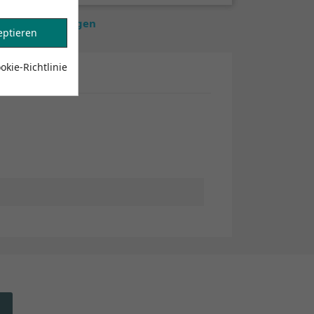
estände anzuzeigen
eptieren
kie-Richtlinie