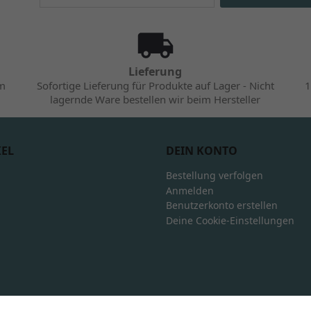
Lieferung
im
Sofortige Lieferung für Produkte auf Lager - Nicht
1
lagernde Ware bestellen wir beim Hersteller
KEL
DEIN KONTO
Bestellung verfolgen
Anmelden
Benutzerkonto erstellen
Deine Cookie-Einstellungen