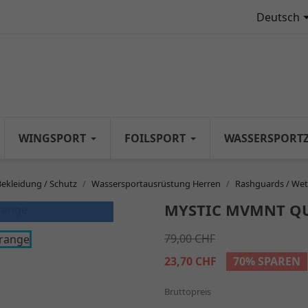
Deutsch
WINGSPORT
FOILSPORT
WASSERSPORT
Bekleidung / Schutz
Wassersportausrüstung Herren
Rashguards / Wet
MYSTIC MVMNT QU
79,00 CHF
23,70 CHF
70% SPAREN
Bruttopreis