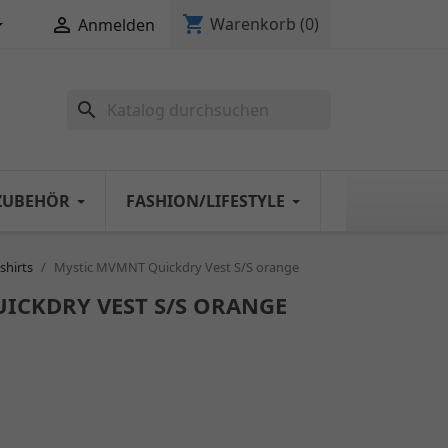
shopping_cart


Warenkorb
(0)
Anmelden
search
ZUBEHÖR
FASHION/LIFESTYLE
shirts
Mystic MVMNT Quickdry Vest S/S orange
ICKDRY VEST S/S ORANGE