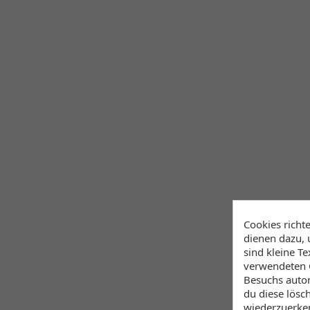
Cookies richt
dienen dazu, 
sind kleine T
verwendeten C
Besuchs autom
du diese lösc
wiederzuerke