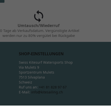
Umtausch/Wiederruf
0 Tage ab Verkaufsdatum. Vergünstigte Artikel
werden nur zu 80% vergütet bei Rückgabe
SHOP-EINSTELLUNGEN
Swiss Kitesurf Watersports Shop
Via Mulets 9
Sportzentrum Mulets
7513 Silvaplana
Schweiz
Ruf uns an:
+41 81 828 97 67
E-Mail:
info@kitesailing.ch