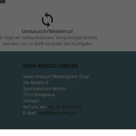
Umtausch/Wiederruf
0 Tage ab Verkaufsdatum. Vergünstigte Artikel
werden nur zu 80% vergütet bei Rückgabe
SHOP-EINSTELLUNGEN
Swiss Kitesurf Watersports Shop
Via Mulets 9
Sportzentrum Mulets
7513 Silvaplana
Schweiz
Ruf uns an:
+41 81 828 97 67
E-Mail:
info@kitesailing.ch