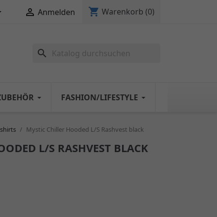
shopping_cart


Warenkorb
(0)
Anmelden
search
ZUBEHÖR
FASHION/LIFESTYLE
shirts
Mystic Chiller Hooded L/S Rashvest black
OODED L/S RASHVEST BLACK