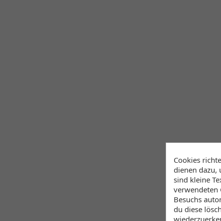
Cookies richt
dienen dazu, 
sind kleine T
verwendeten C
Besuchs autom
du diese lösc
wiederzuerke