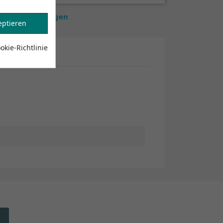
estände anzuzeigen
eptieren
kie-Richtlinie