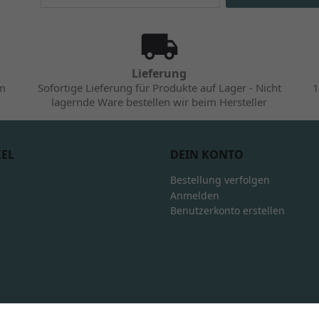
Lieferung
im
Sofortige Lieferung für Produkte auf Lager - Nicht
1
lagernde Ware bestellen wir beim Hersteller
KEL
DEIN KONTO
Bestellung verfolgen
Anmelden
Benutzerkonto erstellen