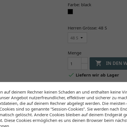
Farbe: black
black
Herren Grösse: 48 S
Menge

IN DEN 

Liefern wir ab Lager
en auf deinem Rechner keinen Schaden an und enthalten keine Vi
Verfügbarkeit (Lager, 
unser Angebot nutzerfreundlicher, effektiver und sicherer zu mac
extdateien, die auf deinem Rechner abgelegt werden. Die meisten
ookies sind so genannte “Session-Cookies”. Sie werden nach End
Lager Wind&Snow
atisch gelöscht. Andere Cookies bleiben auf deinem Endgerät ge
an Lager
:
ht. Diese Cookies ermöglichen es uns deinen Browser beim näch
2-4 Werktage
nnen.