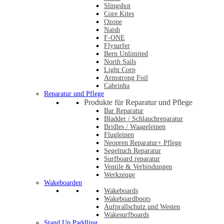
Slingshot
Core Kites
Ozone
Naish
F-ONE
Flysurfer
Bern Unlimited
North Sails
Light Corp
Armstrong Foil
Cabrinha
Reparatur und Pflege
Produkte für Reparatur und Pflege
Bar Reparatur
Bladder / Schlauchreparatur
Bridles / Waageleinen
Flugleinen
Neopren Reparatur+ Pflege
Segeltuch Reparatur
Surfboard reparatur
Ventile & Verbindungen
Werkzeuge
Wakeboarden
Wakeboards
Wakeboardboots
Aufprallschutz und Westen
Wakesurfboards
Stand Up Paddling