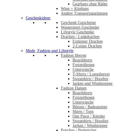
Gearbags ohne Räder
Wing + Kitebags
Andere Transportausrüstung
Geschenkideen
Geschenk Gutscheine
Wassersport Geschenke
Lifestyle Geschenke
Drachen / Lenkdrachen
Einleiner Drachen
2-Leiner Drachen
Mode, Fashion und Lifestyle
Fashion Herren
Boardshorts
Freizeithosen
Unterwäsche
T-Shirts / Longsleeves
Sweatshirts / Hoodies
Jacken und Windstopper
Fashion Damen
Boardshorts
Freizeithosen
Unterwäsche
Bikinis / Badeanzüge
Shirts / Tops
One Piece / Kleider
Sweatshirts / Hoodies
Jacken / Windstopper
Ponchos / Badetücher