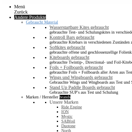
Menü
Zurück
Andere Produkte
Gebraucht Material
Wasserstartbare Kites gebraucht
gebrauchte Test- und Schulungskites in verschied
Kontroll Bars gebraucht
gebrauchte Kitebars in verschiedenen Zuständen z
Softkites gebraucht
gebrauchte offene und geschlossenzellige Folienk
Kiteboards gebraucht
gebrauchte Twintip-, Directional- und Foil-Kiteb
Foils + Foilboards gebraucht
gebrauchte Foils + Foilboards aller Arten aus Te
Wings und Wingboards gebraucht
Gebrauchte Wings und Wingboards aus Test und
Stand Up Paddle Boards gebraucht
Gebrauchte SUP's aus Test und Schulung
Marken / Hersteller
brands
Unsere Marken
Ride Engine
ION
Mystic
SABfoil
Duotone
North