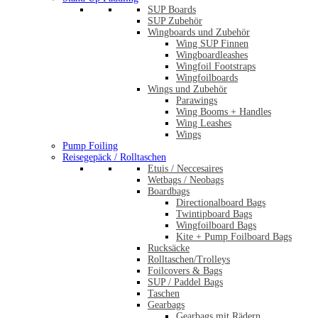
SUP Boards
SUP Zubehör
Wingboards und Zubehör
Wing SUP Finnen
Wingboardleashes
Wingfoil Footstraps
Wingfoilboards
Wings und Zubehör
Parawings
Wing Booms + Handles
Wing Leashes
Wings
Pump Foiling
Reisegepäck / Rolltaschen
Etuis / Neccesaires
Wetbags / Neobags
Boardbags
Directionalboard Bags
Twintipboard Bags
Wingfoilboard Bags
Kite + Pump Foilboard Bags
Rucksäcke
Rolltaschen/Trolleys
Foilcovers & Bags
SUP / Paddel Bags
Taschen
Gearbags
Gearbags mit Rädern