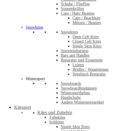
Schuhe / Flipflop
Sonnenbrillen
Caps / Hats/ Beanies
Caps / Beachhats
Mützen / Beanies
Snowkiten
Snowkites
Open Cell Kites
Closed Cell Kites
Single Skin Kites
Snowkiteharness
Bars and Handles
Reparatur und Ersatzteile
Leinen
Bridles / Waageleinen
Segeltuch Reparatur
Wintersport
Snowboards
Snowboardbindungen
Wintersporthelme
Handschuhe
Andere Wintersportartikel
Kitesport
Kites und Zubehör
Tubekites
Softkites
Single Skin Kites