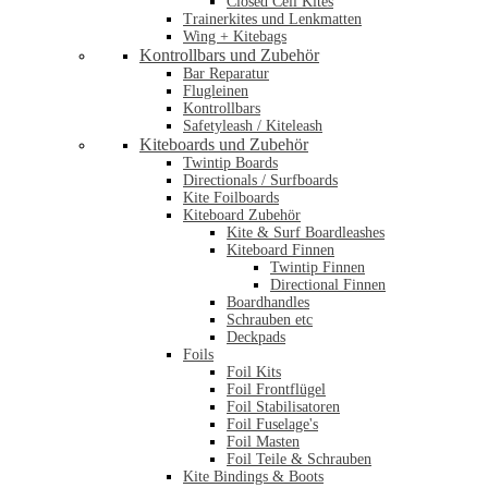
Closed Cell Kites
Trainerkites und Lenkmatten
Wing + Kitebags
Kontrollbars und Zubehör
Bar Reparatur
Flugleinen
Kontrollbars
Safetyleash / Kiteleash
Kiteboards und Zubehör
Twintip Boards
Directionals / Surfboards
Kite Foilboards
Kiteboard Zubehör
Kite & Surf Boardleashes
Kiteboard Finnen
Twintip Finnen
Directional Finnen
Boardhandles
Schrauben etc
Deckpads
Foils
Foil Kits
Foil Frontflügel
Foil Stabilisatoren
Foil Fuselage's
Foil Masten
Foil Teile & Schrauben
Kite Bindings & Boots