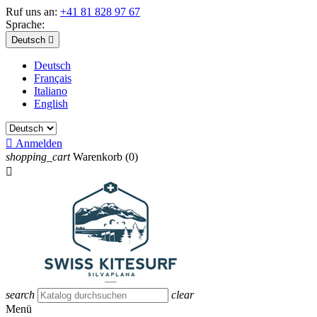
Ruf uns an:
+41 81 828 97 67
Sprache:
Deutsch

Deutsch
Français
Italiano
English

Anmelden
shopping_cart
Warenkorb
(0)

search
clear
Menü