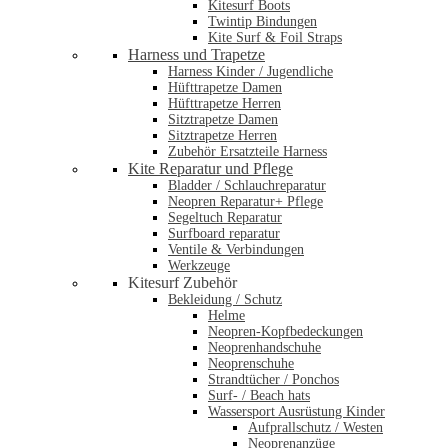
Kitesurf Boots
Twintip Bindungen
Kite Surf & Foil Straps
Harness und Trapetze
Harness Kinder / Jugendliche
Hüfttrapetze Damen
Hüfttrapetze Herren
Sitztrapetze Damen
Sitztrapetze Herren
Zubehör Ersatzteile Harness
Kite Reparatur und Pflege
Bladder / Schlauchreparatur
Neopren Reparatur+ Pflege
Segeltuch Reparatur
Surfboard reparatur
Ventile & Verbindungen
Werkzeuge
Kitesurf Zubehör
Bekleidung / Schutz
Helme
Neopren-Kopfbedeckungen
Neoprenhandschuhe
Neoprenschuhe
Strandtücher / Ponchos
Surf- / Beach hats
Wassersport Ausrüstung Kinder
Aufprallschutz / Westen
Neoprenanzüge