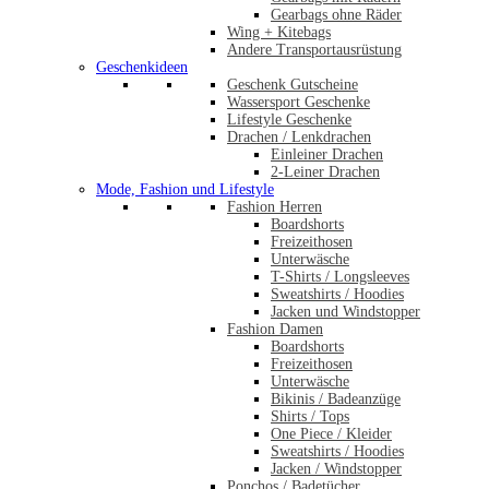
Gearbags ohne Räder
Wing + Kitebags
Andere Transportausrüstung
Geschenkideen
Geschenk Gutscheine
Wassersport Geschenke
Lifestyle Geschenke
Drachen / Lenkdrachen
Einleiner Drachen
2-Leiner Drachen
Mode, Fashion und Lifestyle
Fashion Herren
Boardshorts
Freizeithosen
Unterwäsche
T-Shirts / Longsleeves
Sweatshirts / Hoodies
Jacken und Windstopper
Fashion Damen
Boardshorts
Freizeithosen
Unterwäsche
Bikinis / Badeanzüge
Shirts / Tops
One Piece / Kleider
Sweatshirts / Hoodies
Jacken / Windstopper
Ponchos / Badetücher