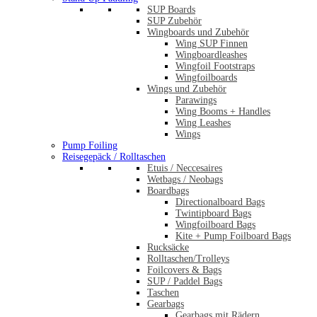
SUP Boards
SUP Zubehör
Wingboards und Zubehör
Wing SUP Finnen
Wingboardleashes
Wingfoil Footstraps
Wingfoilboards
Wings und Zubehör
Parawings
Wing Booms + Handles
Wing Leashes
Wings
Pump Foiling
Reisegepäck / Rolltaschen
Etuis / Neccesaires
Wetbags / Neobags
Boardbags
Directionalboard Bags
Twintipboard Bags
Wingfoilboard Bags
Kite + Pump Foilboard Bags
Rucksäcke
Rolltaschen/Trolleys
Foilcovers & Bags
SUP / Paddel Bags
Taschen
Gearbags
Gearbags mit Rädern