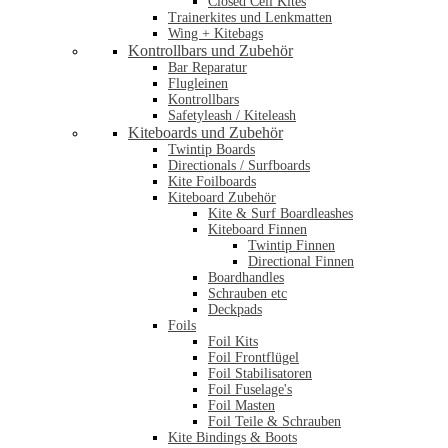
Closed Cell Kites
Trainerkites und Lenkmatten
Wing + Kitebags
Kontrollbars und Zubehör
Bar Reparatur
Flugleinen
Kontrollbars
Safetyleash / Kiteleash
Kiteboards und Zubehör
Twintip Boards
Directionals / Surfboards
Kite Foilboards
Kiteboard Zubehör
Kite & Surf Boardleashes
Kiteboard Finnen
Twintip Finnen
Directional Finnen
Boardhandles
Schrauben etc
Deckpads
Foils
Foil Kits
Foil Frontflügel
Foil Stabilisatoren
Foil Fuselage's
Foil Masten
Foil Teile & Schrauben
Kite Bindings & Boots