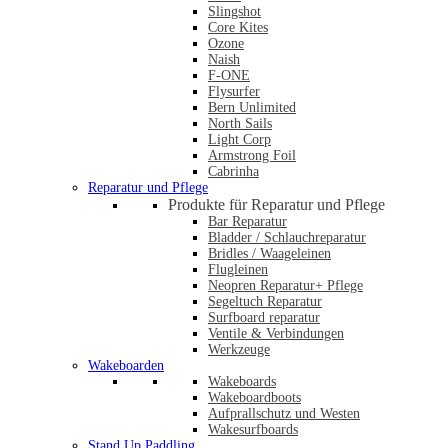
Slingshot
Core Kites
Ozone
Naish
F-ONE
Flysurfer
Bern Unlimited
North Sails
Light Corp
Armstrong Foil
Cabrinha
Reparatur und Pflege
Produkte für Reparatur und Pflege
Bar Reparatur
Bladder / Schlauchreparatur
Bridles / Waageleinen
Flugleinen
Neopren Reparatur+ Pflege
Segeltuch Reparatur
Surfboard reparatur
Ventile & Verbindungen
Werkzeuge
Wakeboarden
Wakeboards
Wakeboardboots
Aufprallschutz und Westen
Wakesurfboards
Stand Up Paddling