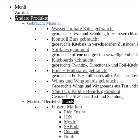
Menü
Zurück
Andere Produkte
Gebraucht Material
Wasserstartbare Kites gebraucht
gebrauchte Test- und Schulungskites in verschied
Kontroll Bars gebraucht
gebrauchte Kitebars in verschiedenen Zuständen z
Softkites gebraucht
gebrauchte offene und geschlossenzellige Folienk
Kiteboards gebraucht
gebrauchte Twintip-, Directional- und Foil-Kiteb
Foils + Foilboards gebraucht
gebrauchte Foils + Foilboards aller Arten aus Te
Wings und Wingboards gebraucht
Gebrauchte Wings und Wingboards aus Test und
Stand Up Paddle Boards gebraucht
Gebrauchte SUP's aus Test und Schulung
Marken / Hersteller
brands
Unsere Marken
Ride Engine
ION
Mystic
SABfoil
Duotone
North