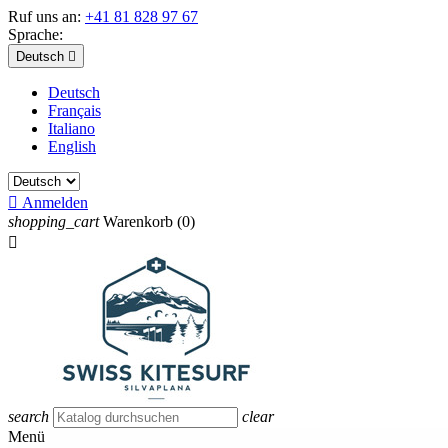
Ruf uns an:
+41 81 828 97 67
Sprache:
Deutsch

Deutsch
Français
Italiano
English

Anmelden
shopping_cart
Warenkorb
(0)

search
clear
Menü