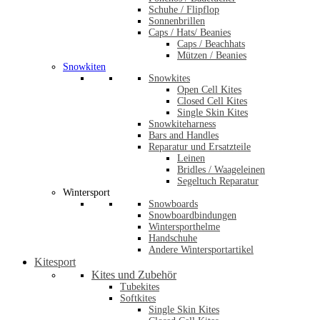
Schuhe / Flipflop
Sonnenbrillen
Caps / Hats/ Beanies
Caps / Beachhats
Mützen / Beanies
Snowkiten
Snowkites
Open Cell Kites
Closed Cell Kites
Single Skin Kites
Snowkiteharness
Bars and Handles
Reparatur und Ersatzteile
Leinen
Bridles / Waageleinen
Segeltuch Reparatur
Wintersport
Snowboards
Snowboardbindungen
Wintersporthelme
Handschuhe
Andere Wintersportartikel
Kitesport
Kites und Zubehör
Tubekites
Softkites
Single Skin Kites