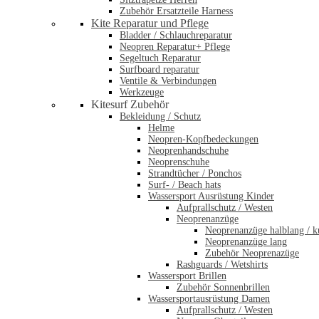
Zubehör Ersatzteile Harness
Kite Reparatur und Pflege
Bladder / Schlauchreparatur
Neopren Reparatur+ Pflege
Segeltuch Reparatur
Surfboard reparatur
Ventile & Verbindungen
Werkzeuge
Kitesurf Zubehör
Bekleidung / Schutz
Helme
Neopren-Kopfbedeckungen
Neoprenhandschuhe
Neoprenschuhe
Strandtücher / Ponchos
Surf- / Beach hats
Wassersport Ausrüstung Kinder
Aufprallschutz / Westen
Neoprenanzüge
Neoprenanzüge halblang / k
Neoprenanzüge lang
Zubehör Neoprenazüge
Rashguards / Wetshirts
Wassersport Brillen
Zubehör Sonnenbrillen
Wassersportausrüstung Damen
Aufprallschutz / Westen