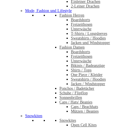
Einleiner Drachen
2-Leiner Drachen
Mode, Fashion und Lifestyle
Fashion Herren
Boardshorts
Freizeithosen
Unterwäsche
T-Shirts / Longsleeves
Sweatshirts / Hoodies
Jacken und Windstopper
Fashion Damen
Boardshorts
Freizeithosen
Unterwäsche
Bikinis / Badeanzüge
Shirts / Tops
One Piece / Kleider
Sweatshirts / Hoodies
Jacken / Windstopper
Ponchos / Badetücher
Schuhe / Flipflop
Sonnenbrillen
Caps / Hats/ Beanies
Caps / Beachhats
Mützen / Beanies
Snowkiten
Snowkites
Open Cell Kites