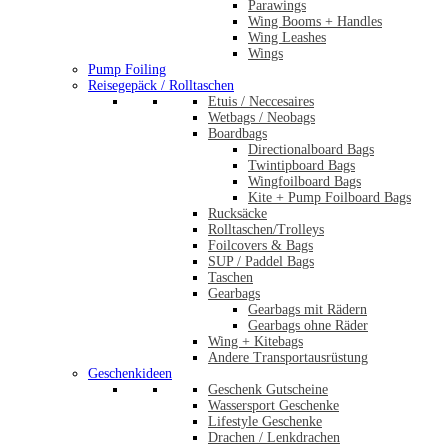
Parawings
Wing Booms + Handles
Wing Leashes
Wings
Pump Foiling
Reisegepäck / Rolltaschen
Etuis / Neccesaires
Wetbags / Neobags
Boardbags
Directionalboard Bags
Twintipboard Bags
Wingfoilboard Bags
Kite + Pump Foilboard Bags
Rucksäcke
Rolltaschen/Trolleys
Foilcovers & Bags
SUP / Paddel Bags
Taschen
Gearbags
Gearbags mit Rädern
Gearbags ohne Räder
Wing + Kitebags
Andere Transportausrüstung
Geschenkideen
Geschenk Gutscheine
Wassersport Geschenke
Lifestyle Geschenke
Drachen / Lenkdrachen