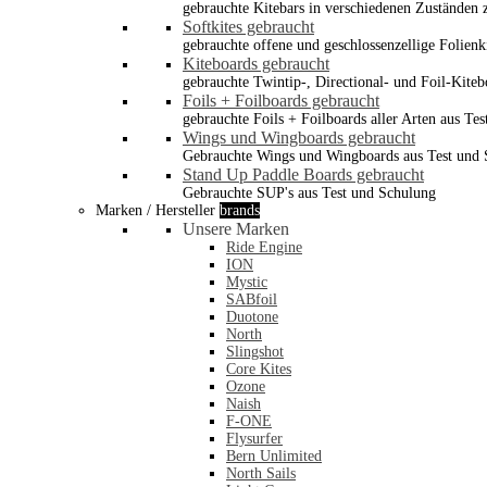
gebrauchte Kitebars in verschiedenen Zuständen z
Softkites gebraucht
gebrauchte offene und geschlossenzellige Folienk
Kiteboards gebraucht
gebrauchte Twintip-, Directional- und Foil-Kiteb
Foils + Foilboards gebraucht
gebrauchte Foils + Foilboards aller Arten aus Te
Wings und Wingboards gebraucht
Gebrauchte Wings und Wingboards aus Test und
Stand Up Paddle Boards gebraucht
Gebrauchte SUP's aus Test und Schulung
Marken / Hersteller
brands
Unsere Marken
Ride Engine
ION
Mystic
SABfoil
Duotone
North
Slingshot
Core Kites
Ozone
Naish
F-ONE
Flysurfer
Bern Unlimited
North Sails