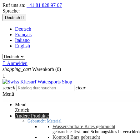
Ruf uns an:
+41 81 828 97 67
Sprache:
Deutsch

Deutsch
Français
Italiano
English

Anmelden
shopping_cart
Warenkorb
(0)

search
clear
Menü
Menü
Zurück
Andere Produkte
Gebraucht Material
Wasserstartbare Kites gebraucht
gebrauchte Test- und Schulungskites in verschied
Kontroll Bars gebraucht