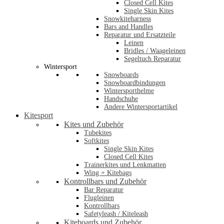
Closed Cell Kites
Single Skin Kites
Snowkiteharness
Bars and Handles
Reparatur und Ersatzteile
Leinen
Bridles / Waageleinen
Segeltuch Reparatur
Wintersport
Snowboards
Snowboardbindungen
Wintersporthelme
Handschuhe
Andere Wintersportartikel
Kitesport
Kites und Zubehör
Tubekites
Softkites
Single Skin Kites
Closed Cell Kites
Trainerkites und Lenkmatten
Wing + Kitebags
Kontrollbars und Zubehör
Bar Reparatur
Flugleinen
Kontrollbars
Safetyleash / Kiteleash
Kiteboards und Zubehör