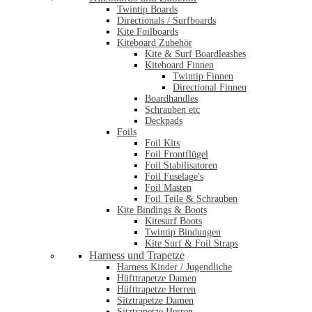
Twintip Boards
Directionals / Surfboards
Kite Foilboards
Kiteboard Zubehör
Kite & Surf Boardleashes
Kiteboard Finnen
Twintip Finnen
Directional Finnen
Boardhandles
Schrauben etc
Deckpads
Foils
Foil Kits
Foil Frontflügel
Foil Stabilisatoren
Foil Fuselage's
Foil Masten
Foil Teile & Schrauben
Kite Bindings & Boots
Kitesurf Boots
Twintip Bindungen
Kite Surf & Foil Straps
Harness und Trapetze
Harness Kinder / Jugendliche
Hüfttrapetze Damen
Hüfttrapetze Herren
Sitztrapetze Damen
Sitztrapetze Herren