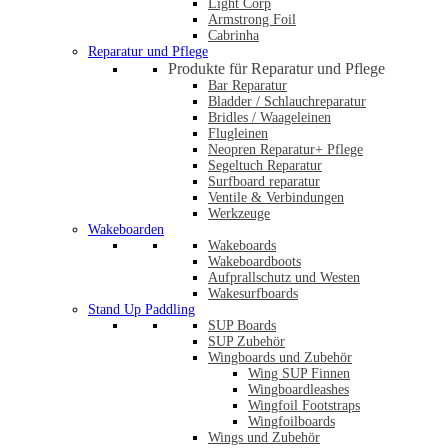
Light Corp
Armstrong Foil
Cabrinha
Reparatur und Pflege
Produkte für Reparatur und Pflege
Bar Reparatur
Bladder / Schlauchreparatur
Bridles / Waageleinen
Flugleinen
Neopren Reparatur+ Pflege
Segeltuch Reparatur
Surfboard reparatur
Ventile & Verbindungen
Werkzeuge
Wakeboarden
Wakeboards
Wakeboardboots
Aufprallschutz und Westen
Wakesurfboards
Stand Up Paddling
SUP Boards
SUP Zubehör
Wingboards und Zubehör
Wing SUP Finnen
Wingboardleashes
Wingfoil Footstraps
Wingfoilboards
Wings und Zubehör