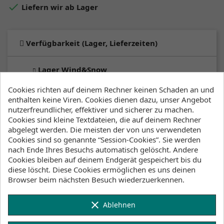

Liefern wir ab Lager
Verfügbarkeit (Lager, Lieferzeiten)
Lager Wind&Snow
an Lager
:
2-4 Werktage
Cookies richten auf deinem Rechner keinen Schaden an und
enthalten keine Viren. Cookies dienen dazu, unser Angebot
nutzerfreundlicher, effektiver und sicherer zu machen.
Klicke hier um die Lagerbestände anzuzeigen
Cookies sind kleine Textdateien, die auf deinem Rechner
abgelegt werden. Die meisten der von uns verwendeten
Cookies sind so genannte “Session-Cookies”. Sie werden
nach Ende Ihres Besuchs automatisch gelöscht. Andere
Beschreibung
Artikeldetails
Cookies bleiben auf deinem Endgerät gespeichert bis du
diese löscht. Diese Cookies ermöglichen es uns deinen
Lagerbestand
Browser beim nächsten Besuch wiederzuerkennen.
The Sunn is your go-to long sleeve rashvest.
clear
Ablehnen
With a very clean design and cropped fit, the