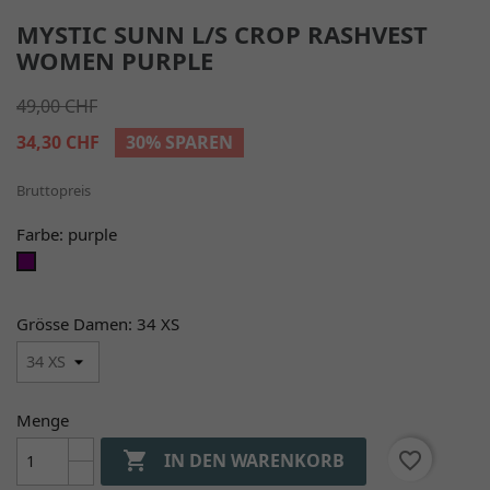
MYSTIC SUNN L/S CROP RASHVEST
WOMEN PURPLE
49,00 CHF
34,30 CHF
30% SPAREN
Bruttopreis
Farbe: purple
purple
Grösse Damen: 34 XS
Menge

favorite_border
IN DEN WARENKORB