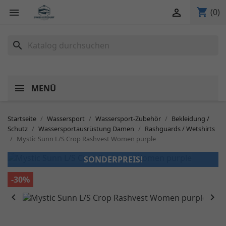
shopping_cart


(0)
search
MENÜ
Startseite
Wassersport
Wassersport-Zubehör
Bekleidung /
Schutz
Wassersportausrüstung Damen
Rashguards / Wetshirts
Mystic Sunn L/S Crop Rashvest Women purple
SONDERPREIS!
-30%

