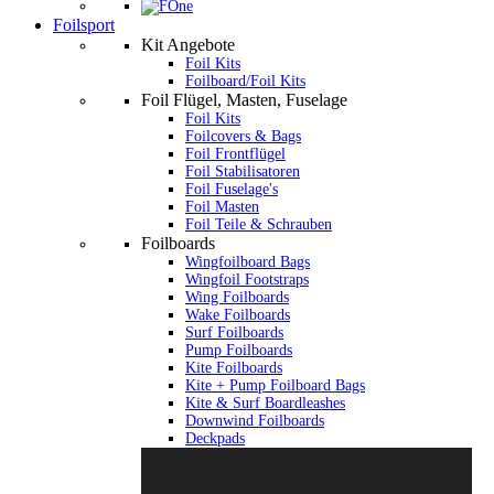
Foilsport
Kit Angebote
Foil Kits
Foilboard/Foil Kits
Foil Flügel, Masten, Fuselage
Foil Kits
Foilcovers & Bags
Foil Frontflügel
Foil Stabilisatoren
Foil Fuselage's
Foil Masten
Foil Teile & Schrauben
Foilboards
Wingfoilboard Bags
Wingfoil Footstraps
Wing Foilboards
Wake Foilboards
Surf Foilboards
Pump Foilboards
Kite Foilboards
Kite + Pump Foilboard Bags
Kite & Surf Boardleashes
Downwind Foilboards
Deckpads