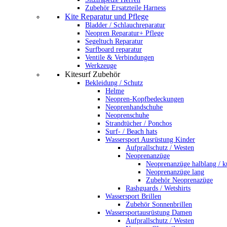
Zubehör Ersatzteile Harness
Kite Reparatur und Pflege
Bladder / Schlauchreparatur
Neopren Reparatur+ Pflege
Segeltuch Reparatur
Surfboard reparatur
Ventile & Verbindungen
Werkzeuge
Kitesurf Zubehör
Bekleidung / Schutz
Helme
Neopren-Kopfbedeckungen
Neoprenhandschuhe
Neoprenschuhe
Strandtücher / Ponchos
Surf- / Beach hats
Wassersport Ausrüstung Kinder
Aufprallschutz / Westen
Neoprenanzüge
Neoprenanzüge halblang / k
Neoprenanzüge lang
Zubehör Neoprenazüge
Rashguards / Wetshirts
Wassersport Brillen
Zubehör Sonnenbrillen
Wassersportausrüstung Damen
Aufprallschutz / Westen