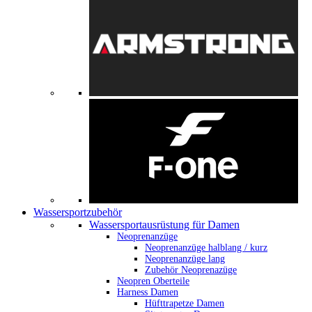
Wassersportzubehör
Wassersportausrüstung für Damen
Neoprenanzüge
Neoprenanzüge halblang / kurz
Neoprenanzüge lang
Zubehör Neoprenazüge
Neopren Oberteile
Harness Damen
Hüfttrapetze Damen