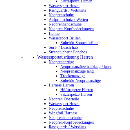
Sitztrapetze Damen
Wassersport Hosen
Rashguards / Wetshirts
Neoprenschuhe
Aufprallschutz / Westen
Neoprenhandschuhe
Neopren-Kopfbedeckungen
Helme
Wassersport Brillen
Zubehör Sonnenbrillen
Surf- / Beach hats
Strandtücher / Ponchos
Wassersportausrüstung Herren
Neoprenanzüge
Neoprenanzüge halblang / kurz
Neoprenanzüge lang
Trockenanzüge
Zubehör Neoprenanzüge
Harness Herren
Hüfttrapetze Herren
Sitztrapetze Herren
Neopren Oberteile
Wassersport Hosen
Neoprenschuhe
Wingfoil Harness
Neoprenhandschuhe
Neopren-Kopfbedeckungen
Rashguards / Wetshirts