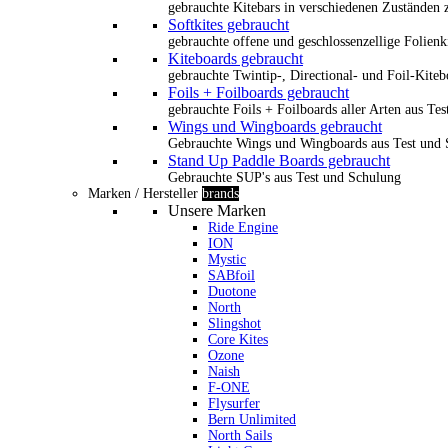
gebrauchte Kitebars in verschiedenen Zuständen z
Softkites gebraucht
gebrauchte offene und geschlossenzellige Folienk
Kiteboards gebraucht
gebrauchte Twintip-, Directional- und Foil-Kiteb
Foils + Foilboards gebraucht
gebrauchte Foils + Foilboards aller Arten aus Te
Wings und Wingboards gebraucht
Gebrauchte Wings und Wingboards aus Test und
Stand Up Paddle Boards gebraucht
Gebrauchte SUP's aus Test und Schulung
Marken / Hersteller
brands
Unsere Marken
Ride Engine
ION
Mystic
SABfoil
Duotone
North
Slingshot
Core Kites
Ozone
Naish
F-ONE
Flysurfer
Bern Unlimited
North Sails