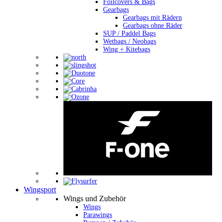
Foilcovers & Bags
Gearbags
Gearbags mit Rädern
Gearbags ohne Räder
SUP / Paddel Bags
Wetbags / Neobags
Wing + Kitebags
Wingsport
Wings und Zubehör
Wings
Parawings