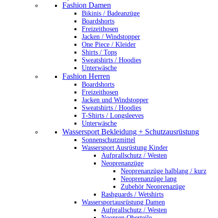
Fashion Damen
Bikinis / Badeanzüge
Boardshorts
Freizeithosen
Jacken / Windstopper
One Piece / Kleider
Shirts / Tops
Sweatshirts / Hoodies
Unterwäsche
Fashion Herren
Boardshorts
Freizeithosen
Jacken und Windstopper
Sweatshirts / Hoodies
T-Shirts / Longsleeves
Unterwäsche
Wassersport Bekleidung + Schutzausrüstung
Sonnenschutzmittel
Wassersport Ausrüstung Kinder
Aufprallschutz / Westen
Neoprenanzüge
Neoprenanzüge halblang / kurz
Neoprenanzüge lang
Zubehör Neoprenazüge
Rashguards / Wetshirts
Wassersportausrüstung Damen
Aufprallschutz / Westen
Neopren Oberteile