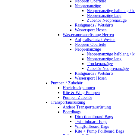
Neopren Oberteile
Neoprenanzüge
Neoprenanzüge halblang / k
Neoprenanzüge lang
Zubehör Neoprenazüge
Rashguards / Wetshirts
Wassersport Hosen
Wassersportausrüstung Herren
Aufprallschutz / Westen
Neopren Oberteile
Neoprenanzüge
Neoprenanzüge halblang / k
Neoprenanzüge lang
Trockenanzüge
Zubehör Neoprenanzüge
Rashguards / Wetshirts
Wassersport Hosen
Pumpen / Zubehör
Hochdruckpumpen
Kite & Wing Pumpen
Pumpen Zubehör
Transportausrüstung
Andere Transportausrüstung
Boardbags
Directionalboard Bags
Twintipboard Bags
Wingfoilboard Bags
Kite + Pump Foilboard Bags