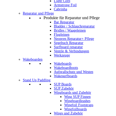
Light Corp
Armstrong Foil
Cabrinha
Reparatur und Pflege
Produkte für Reparatur und Pflege
Bar Reparatur
Bladder / Schlauchreparatur
Bridles / Waageleinen
Flugleinen
Neopren Reparatur+ Pflege
Segeltuch Reparatur
Surfboard reparatur
Ventile & Verbindungen
Werkzeuge
Wakeboarden
Wakeboards
Wakeboardboots
Aufprallschutz und Westen
Wakesurfboards
Stand Up Paddling
SUP Boards
SUP Zubehör
Wingboards und Zubehör
Wing SUP Finnen
Wingboardleashes
Wingfoil Footstraps
Wingfoilboards
Wings und Zubehör