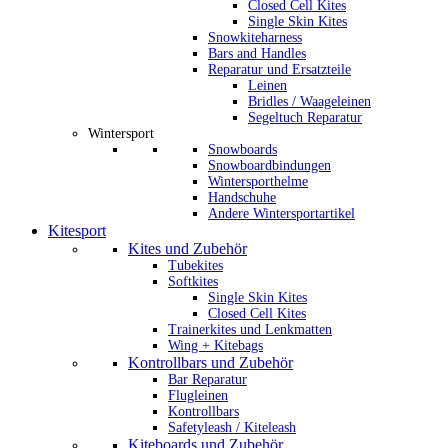
Closed Cell Kites
Single Skin Kites
Snowkiteharness
Bars and Handles
Reparatur und Ersatzteile
Leinen
Bridles / Waageleinen
Segeltuch Reparatur
Wintersport
Snowboards
Snowboardbindungen
Wintersporthelme
Handschuhe
Andere Wintersportartikel
Kitesport
Kites und Zubehör
Tubekites
Softkites
Single Skin Kites
Closed Cell Kites
Trainerkites und Lenkmatten
Wing + Kitebags
Kontrollbars und Zubehör
Bar Reparatur
Flugleinen
Kontrollbars
Safetyleash / Kiteleash
Kiteboards und Zubehör