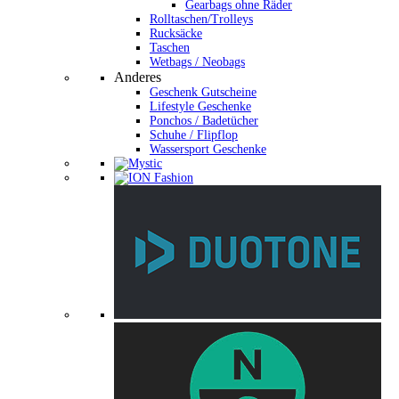
Gearbags ohne Räder
Rolltaschen/Trolleys
Rucksäcke
Taschen
Wetbags / Neobags
Anderes
Geschenk Gutscheine
Lifestyle Geschenke
Ponchos / Badetücher
Schuhe / Flipflop
Wassersport Geschenke