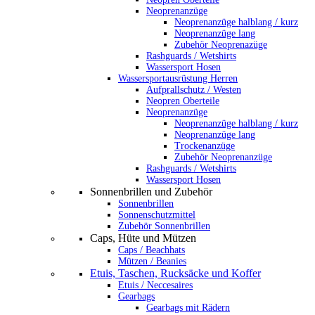
Neoprenanzüge
Neoprenanzüge halblang / kurz
Neoprenanzüge lang
Zubehör Neoprenazüge
Rashguards / Wetshirts
Wassersport Hosen
Wassersportausrüstung Herren
Aufprallschutz / Westen
Neopren Oberteile
Neoprenanzüge
Neoprenanzüge halblang / kurz
Neoprenanzüge lang
Trockenanzüge
Zubehör Neoprenanzüge
Rashguards / Wetshirts
Wassersport Hosen
Sonnenbrillen und Zubehör
Sonnenbrillen
Sonnenschutzmittel
Zubehör Sonnenbrillen
Caps, Hüte und Mützen
Caps / Beachhats
Mützen / Beanies
Etuis, Taschen, Rucksäcke und Koffer
Etuis / Neccesaires
Gearbags
Gearbags mit Rädern