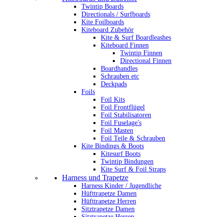
Twintip Boards
Directionals / Surfboards
Kite Foilboards
Kiteboard Zubehör
Kite & Surf Boardleashes
Kiteboard Finnen
Twintip Finnen
Directional Finnen
Boardhandles
Schrauben etc
Deckpads
Foils
Foil Kits
Foil Frontflügel
Foil Stabilisatoren
Foil Fuselage's
Foil Masten
Foil Teile & Schrauben
Kite Bindings & Boots
Kitesurf Boots
Twintip Bindungen
Kite Surf & Foil Straps
Harness und Trapetze
Harness Kinder / Jugendliche
Hüfttrapetze Damen
Hüfttrapetze Herren
Sitztrapetze Damen
Sitztrapetze Herren