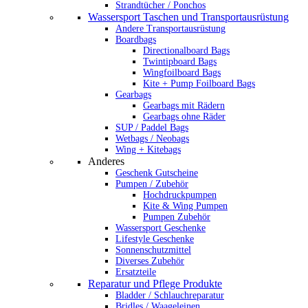
Strandtücher / Ponchos
Wassersport Taschen und Transportausrüstung
Andere Transportausrüstung
Boardbags
Directionalboard Bags
Twintipboard Bags
Wingfoilboard Bags
Kite + Pump Foilboard Bags
Gearbags
Gearbags mit Rädern
Gearbags ohne Räder
SUP / Paddel Bags
Wetbags / Neobags
Wing + Kitebags
Anderes
Geschenk Gutscheine
Pumpen / Zubehör
Hochdruckpumpen
Kite & Wing Pumpen
Pumpen Zubehör
Wassersport Geschenke
Lifestyle Geschenke
Sonnenschutzmittel
Diverses Zubehör
Ersatzteile
Reparatur und Pflege Produkte
Bladder / Schlauchreparatur
Bridles / Waageleinen