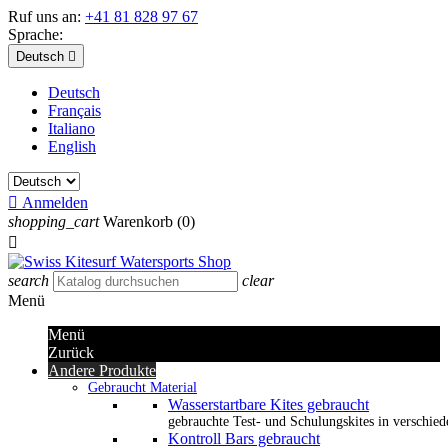
Ruf uns an:
+41 81 828 97 67
Sprache:
Deutsch

Deutsch
Français
Italiano
English

Anmelden
shopping_cart
Warenkorb
(0)

search
clear
Menü
Menü
Zurück
Andere Produkte
Gebraucht Material
Wasserstartbare Kites gebraucht
gebrauchte Test- und Schulungskites in verschied
Kontroll Bars gebraucht