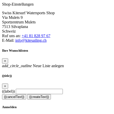
Shop-Einstellungen
Swiss Kitesurf Watersports Shop
Via Mulets 9
Sportzentrum Mulets
7513 Silvaplana
Schweiz
Ruf uns an:
+41 81 828 97 67
E-Mail:
info@kitesailing.ch
Ihre Wunschlisten
×
add_circle_outline
Neue Liste anlegen
((title))
×
((label))
((cancelText))
((createText))
Anmelden