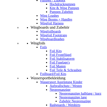
Pumpen / Zubehör
Hochdruckpumpen
Kite & Wing Pumpen
Pumpen Zubehör
Wing Leashes
Wing Booms + Handles
Wingfoil Harness
Wingboards und Zubehör
Wingfoilboards
Wingfoil Footstraps
Wingboardleashes
Wingfoils
Foils
Foil Kits
Foil Frontflügel
Foil Stabilisatoren
Foil Fuselage's
Foil Masten
Foil Teile & Schrauben
Foilboard/Foil Kits
Wassersportbekleidung
Wassersport Ausrüstung Kinder
Aufprallschutz / Westen
Neoprenanzüge
Neoprenanzüge halblang / kurz
Neoprenanzüge lang
Zubehör Neoprenazüge
Rashguards / Wetshirts