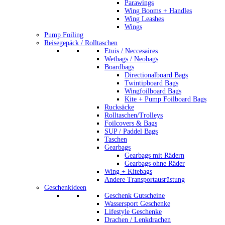
Parawings
Wing Booms + Handles
Wing Leashes
Wings
Pump Foiling
Reisegepäck / Rolltaschen
Etuis / Neccesaires
Wetbags / Neobags
Boardbags
Directionalboard Bags
Twintipboard Bags
Wingfoilboard Bags
Kite + Pump Foilboard Bags
Rucksäcke
Rolltaschen/Trolleys
Foilcovers & Bags
SUP / Paddel Bags
Taschen
Gearbags
Gearbags mit Rädern
Gearbags ohne Räder
Wing + Kitebags
Andere Transportausrüstung
Geschenkideen
Geschenk Gutscheine
Wassersport Geschenke
Lifestyle Geschenke
Drachen / Lenkdrachen