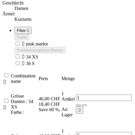
Geschlecht
Damen
Ärmel
Kurzarm
Filter

Farbe

pink marlee
Konfektionsgrösse Damen

34 XS

36 S
Combination
Preis
Menge
name

1
Grösse
46,00 CHF
Artikel
Damen : 34
18,40 CHF
XS

An
Save 60 %.

Farbe :
Lager
1