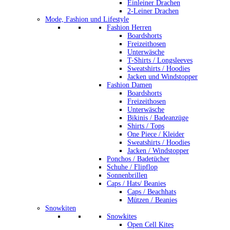
Einleiner Drachen
2-Leiner Drachen
Mode, Fashion und Lifestyle
Fashion Herren
Boardshorts
Freizeithosen
Unterwäsche
T-Shirts / Longsleeves
Sweatshirts / Hoodies
Jacken und Windstopper
Fashion Damen
Boardshorts
Freizeithosen
Unterwäsche
Bikinis / Badeanzüge
Shirts / Tops
One Piece / Kleider
Sweatshirts / Hoodies
Jacken / Windstopper
Ponchos / Badetücher
Schuhe / Flipflop
Sonnenbrillen
Caps / Hats/ Beanies
Caps / Beachhats
Mützen / Beanies
Snowkiten
Snowkites
Open Cell Kites