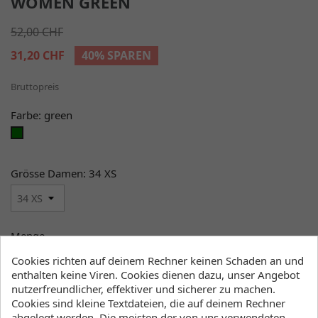
WOMEN GREEN
52,00 CHF
31,20 CHF
40% SPAREN
Bruttopreis
Farbe: green
green
Grösse Damen: 34 XS
Menge
Cookies richten auf deinem Rechner keinen Schaden an und

favorite_border
IN DEN WARENKORB
enthalten keine Viren. Cookies dienen dazu, unser Angebot
nutzerfreundlicher, effektiver und sicherer zu machen.

Liefern wir ab Lager
Cookies sind kleine Textdateien, die auf deinem Rechner
abgelegt werden. Die meisten der von uns verwendeten