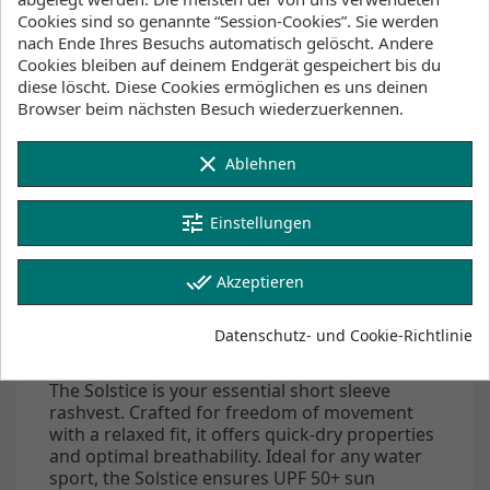
Cookies sind so genannte “Session-Cookies”. Sie werden
Verfügbarkeit (Lager, Lieferzeiten)
nach Ende Ihres Besuchs automatisch gelöscht. Andere
Cookies bleiben auf deinem Endgerät gespeichert bis du
diese löscht. Diese Cookies ermöglichen es uns deinen
Lager Wind&Snow
Browser beim nächsten Besuch wiederzuerkennen.
an Lager
:
2-4 Werktage
clear
Ablehnen
Klicke hier um die Lagerbestände anzuzeigen
tune
Einstellungen
done_all
Beschreibung
Akzeptieren
Artikeldetails
Lagerbestand
Datenschutz- und Cookie-Richtlinie
The Solstice is your essential short sleeve
rashvest. Crafted for freedom of movement
with a relaxed fit, it offers quick-dry properties
and optimal breathability. Ideal for any water
sport, the Solstice ensures UPF 50+ sun