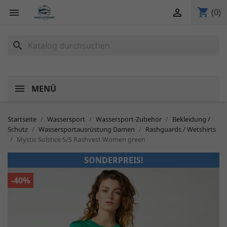
shopping_cart


(0)
search
MENÜ
Startseite
Wassersport
Wassersport-Zubehör
Bekleidung /
Schutz
Wassersportausrüstung Damen
Rashguards / Wetshirts
Mystic Solstice S/S Rashvest Women green
SONDERPREIS!
-40%