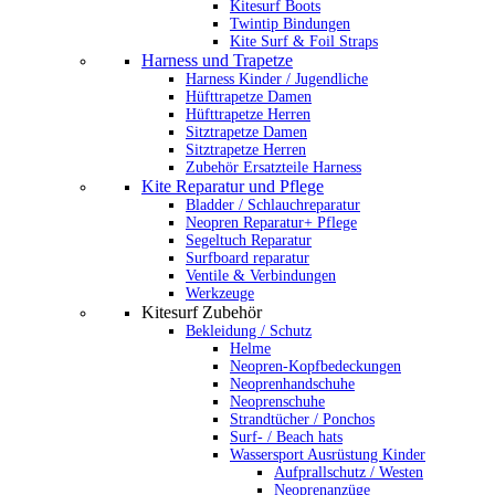
Kitesurf Boots
Twintip Bindungen
Kite Surf & Foil Straps
Harness und Trapetze
Harness Kinder / Jugendliche
Hüfttrapetze Damen
Hüfttrapetze Herren
Sitztrapetze Damen
Sitztrapetze Herren
Zubehör Ersatzteile Harness
Kite Reparatur und Pflege
Bladder / Schlauchreparatur
Neopren Reparatur+ Pflege
Segeltuch Reparatur
Surfboard reparatur
Ventile & Verbindungen
Werkzeuge
Kitesurf Zubehör
Bekleidung / Schutz
Helme
Neopren-Kopfbedeckungen
Neoprenhandschuhe
Neoprenschuhe
Strandtücher / Ponchos
Surf- / Beach hats
Wassersport Ausrüstung Kinder
Aufprallschutz / Westen
Neoprenanzüge