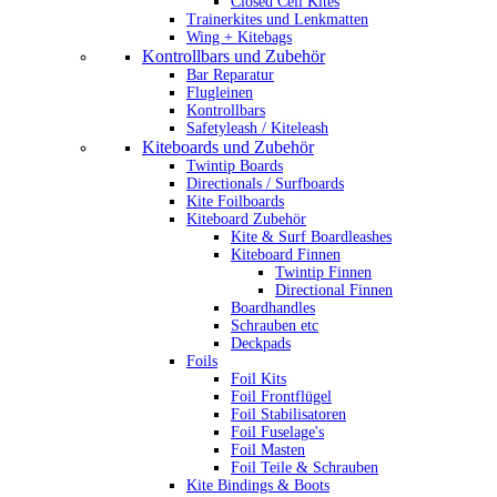
Closed Cell Kites
Trainerkites und Lenkmatten
Wing + Kitebags
Kontrollbars und Zubehör
Bar Reparatur
Flugleinen
Kontrollbars
Safetyleash / Kiteleash
Kiteboards und Zubehör
Twintip Boards
Directionals / Surfboards
Kite Foilboards
Kiteboard Zubehör
Kite & Surf Boardleashes
Kiteboard Finnen
Twintip Finnen
Directional Finnen
Boardhandles
Schrauben etc
Deckpads
Foils
Foil Kits
Foil Frontflügel
Foil Stabilisatoren
Foil Fuselage's
Foil Masten
Foil Teile & Schrauben
Kite Bindings & Boots