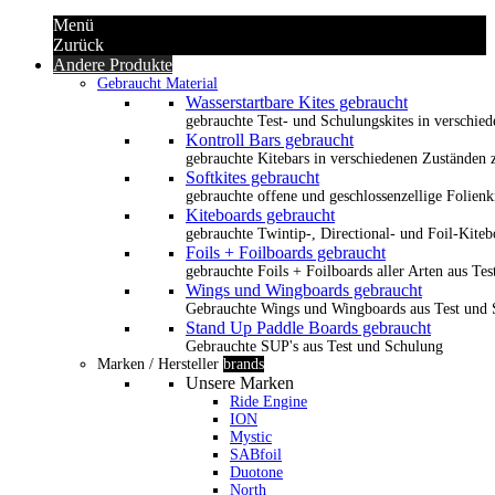
Menü
Zurück
Andere Produkte
Gebraucht Material
Wasserstartbare Kites gebraucht
gebrauchte Test- und Schulungskites in verschied
Kontroll Bars gebraucht
gebrauchte Kitebars in verschiedenen Zuständen z
Softkites gebraucht
gebrauchte offene und geschlossenzellige Folienk
Kiteboards gebraucht
gebrauchte Twintip-, Directional- und Foil-Kiteb
Foils + Foilboards gebraucht
gebrauchte Foils + Foilboards aller Arten aus Te
Wings und Wingboards gebraucht
Gebrauchte Wings und Wingboards aus Test und
Stand Up Paddle Boards gebraucht
Gebrauchte SUP's aus Test und Schulung
Marken / Hersteller
brands
Unsere Marken
Ride Engine
ION
Mystic
SABfoil
Duotone
North