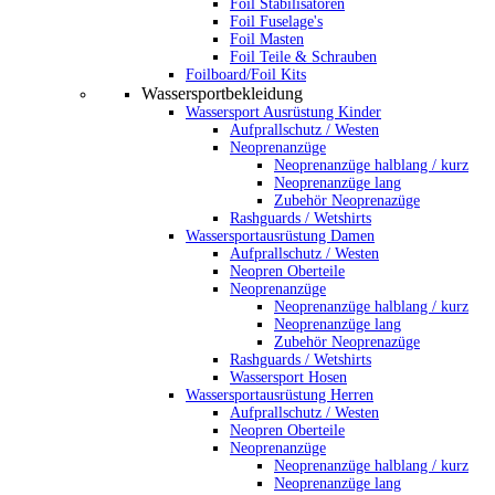
Foil Stabilisatoren
Foil Fuselage's
Foil Masten
Foil Teile & Schrauben
Foilboard/Foil Kits
Wassersportbekleidung
Wassersport Ausrüstung Kinder
Aufprallschutz / Westen
Neoprenanzüge
Neoprenanzüge halblang / kurz
Neoprenanzüge lang
Zubehör Neoprenazüge
Rashguards / Wetshirts
Wassersportausrüstung Damen
Aufprallschutz / Westen
Neopren Oberteile
Neoprenanzüge
Neoprenanzüge halblang / kurz
Neoprenanzüge lang
Zubehör Neoprenazüge
Rashguards / Wetshirts
Wassersport Hosen
Wassersportausrüstung Herren
Aufprallschutz / Westen
Neopren Oberteile
Neoprenanzüge
Neoprenanzüge halblang / kurz
Neoprenanzüge lang