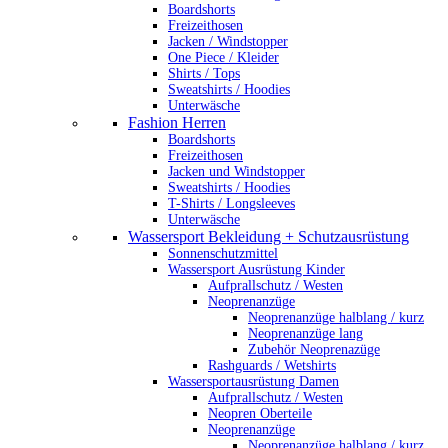
Boardshorts
Freizeithosen
Jacken / Windstopper
One Piece / Kleider
Shirts / Tops
Sweatshirts / Hoodies
Unterwäsche
Fashion Herren
Boardshorts
Freizeithosen
Jacken und Windstopper
Sweatshirts / Hoodies
T-Shirts / Longsleeves
Unterwäsche
Wassersport Bekleidung + Schutzausrüstung
Sonnenschutzmittel
Wassersport Ausrüstung Kinder
Aufprallschutz / Westen
Neoprenanzüge
Neoprenanzüge halblang / kurz
Neoprenanzüge lang
Zubehör Neoprenazüge
Rashguards / Wetshirts
Wassersportausrüstung Damen
Aufprallschutz / Westen
Neopren Oberteile
Neoprenanzüge
Neoprenanzüge halblang / kurz