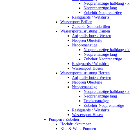
Neoprenanzüge halblang / k
Neoprenanzüge lang
Zubehör Neoprenazüge
Rashguards / Wetshirts
Wassersport Brillen
Zubehör Sonnenbrillen
Wassersportausrüstung Damen
Aufprallschutz / Westen
Neopren Oberteile
Neoprenanzüge
Neoprenanzüge halblang / k
Neoprenanzüge lang
Zubehör Neoprenazüge
Rashguards / Wetshirts
Wassersport Hosen
Wassersportausrüstung Herren
Aufprallschutz / Westen
Neopren Oberteile
Neoprenanzüge
Neoprenanzüge halblang / k
Neoprenanzüge lang
Trockenanzüge
Zubehör Neoprenanzüge
Rashguards / Wetshirts
Wassersport Hosen
Pumpen / Zubehör
Hochdruckpumpen
Kite & Wing Pumpen