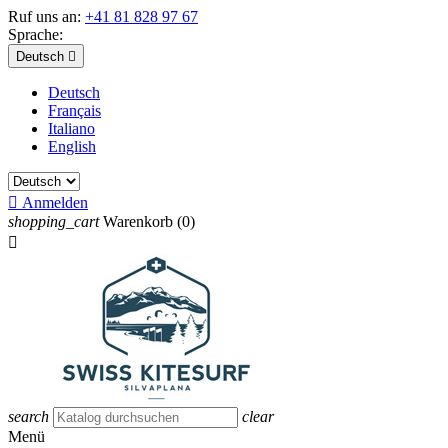
Ruf uns an:
+41 81 828 97 67
Sprache:
Deutsch

Deutsch
Français
Italiano
English

Anmelden
shopping_cart
Warenkorb
(0)

search
clear
Menü