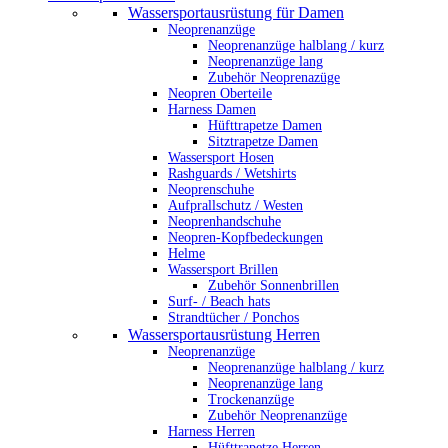
Wassersportausrüstung für Damen
Neoprenanzüge
Neoprenanzüge halblang / kurz
Neoprenanzüge lang
Zubehör Neoprenazüge
Neopren Oberteile
Harness Damen
Hüfttrapetze Damen
Sitztrapetze Damen
Wassersport Hosen
Rashguards / Wetshirts
Neoprenschuhe
Aufprallschutz / Westen
Neoprenhandschuhe
Neopren-Kopfbedeckungen
Helme
Wassersport Brillen
Zubehör Sonnenbrillen
Surf- / Beach hats
Strandtücher / Ponchos
Wassersportausrüstung Herren
Neoprenanzüge
Neoprenanzüge halblang / kurz
Neoprenanzüge lang
Trockenanzüge
Zubehör Neoprenanzüge
Harness Herren
Hüfttrapetze Herren