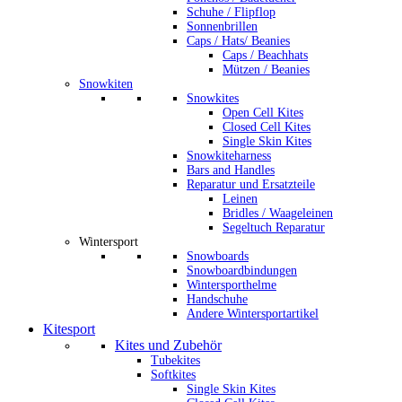
Schuhe / Flipflop
Sonnenbrillen
Caps / Hats/ Beanies
Caps / Beachhats
Mützen / Beanies
Snowkiten
Snowkites
Open Cell Kites
Closed Cell Kites
Single Skin Kites
Snowkiteharness
Bars and Handles
Reparatur und Ersatzteile
Leinen
Bridles / Waageleinen
Segeltuch Reparatur
Wintersport
Snowboards
Snowboardbindungen
Wintersporthelme
Handschuhe
Andere Wintersportartikel
Kitesport
Kites und Zubehör
Tubekites
Softkites
Single Skin Kites