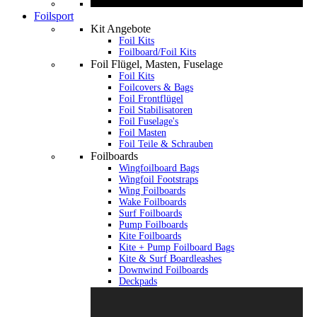
Foilsport
Kit Angebote
Foil Kits
Foilboard/Foil Kits
Foil Flügel, Masten, Fuselage
Foil Kits
Foilcovers & Bags
Foil Frontflügel
Foil Stabilisatoren
Foil Fuselage's
Foil Masten
Foil Teile & Schrauben
Foilboards
Wingfoilboard Bags
Wingfoil Footstraps
Wing Foilboards
Wake Foilboards
Surf Foilboards
Pump Foilboards
Kite Foilboards
Kite + Pump Foilboard Bags
Kite & Surf Boardleashes
Downwind Foilboards
Deckpads