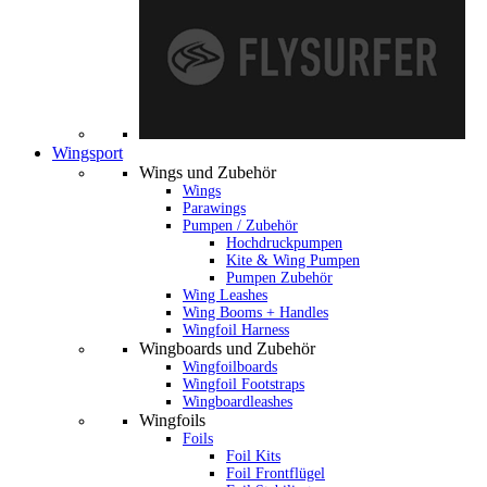
Wingsport
Wings und Zubehör
Wings
Parawings
Pumpen / Zubehör
Hochdruckpumpen
Kite & Wing Pumpen
Pumpen Zubehör
Wing Leashes
Wing Booms + Handles
Wingfoil Harness
Wingboards und Zubehör
Wingfoilboards
Wingfoil Footstraps
Wingboardleashes
Wingfoils
Foils
Foil Kits
Foil Frontflügel