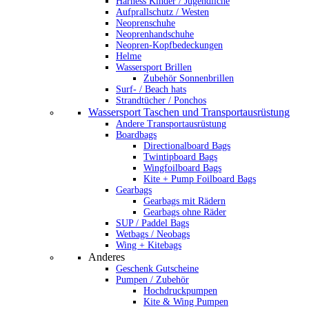
Harness Kinder / Jugendliche
Aufprallschutz / Westen
Neoprenschuhe
Neoprenhandschuhe
Neopren-Kopfbedeckungen
Helme
Wassersport Brillen
Zubehör Sonnenbrillen
Surf- / Beach hats
Strandtücher / Ponchos
Wassersport Taschen und Transportausrüstung
Andere Transportausrüstung
Boardbags
Directionalboard Bags
Twintipboard Bags
Wingfoilboard Bags
Kite + Pump Foilboard Bags
Gearbags
Gearbags mit Rädern
Gearbags ohne Räder
SUP / Paddel Bags
Wetbags / Neobags
Wing + Kitebags
Anderes
Geschenk Gutscheine
Pumpen / Zubehör
Hochdruckpumpen
Kite & Wing Pumpen