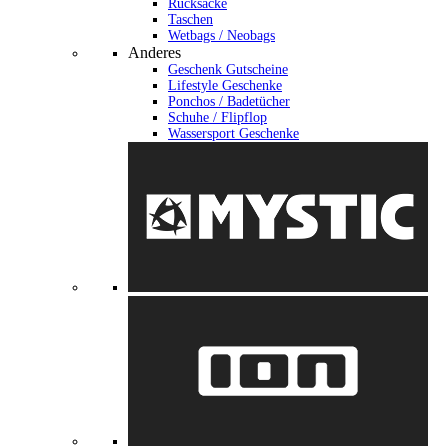
Rucksäcke
Taschen
Wetbags / Neobags
Anderes
Geschenk Gutscheine
Lifestyle Geschenke
Ponchos / Badetücher
Schuhe / Flipflop
Wassersport Geschenke