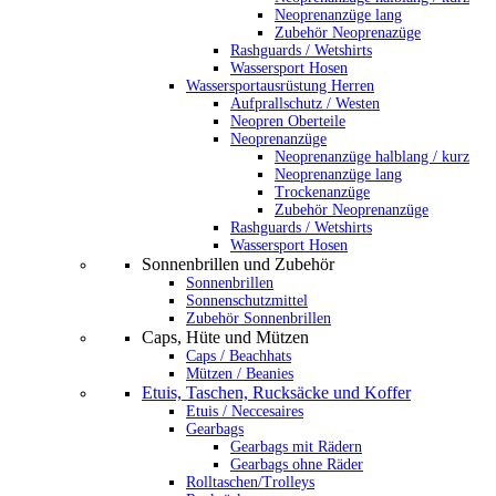
Neoprenanzüge lang
Zubehör Neoprenazüge
Rashguards / Wetshirts
Wassersport Hosen
Wassersportausrüstung Herren
Aufprallschutz / Westen
Neopren Oberteile
Neoprenanzüge
Neoprenanzüge halblang / kurz
Neoprenanzüge lang
Trockenanzüge
Zubehör Neoprenanzüge
Rashguards / Wetshirts
Wassersport Hosen
Sonnenbrillen und Zubehör
Sonnenbrillen
Sonnenschutzmittel
Zubehör Sonnenbrillen
Caps, Hüte und Mützen
Caps / Beachhats
Mützen / Beanies
Etuis, Taschen, Rucksäcke und Koffer
Etuis / Neccesaires
Gearbags
Gearbags mit Rädern
Gearbags ohne Räder
Rolltaschen/Trolleys