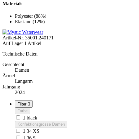
Materials
Polyester (88%)
Elastane (12%)
Artikel-Nr.
35001.240171
Auf Lager
1 Artikel
Technische Daten
Geschlecht
Damen
Ärmel
Langarm
Jahrgang
2024
Filter

Farbe

black
Konfektionsgrösse Damen

34 XS

36 S