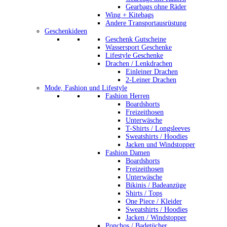
Gearbags ohne Räder
Wing + Kitebags
Andere Transportausrüstung
Geschenkideen
Geschenk Gutscheine
Wassersport Geschenke
Lifestyle Geschenke
Drachen / Lenkdrachen
Einleiner Drachen
2-Leiner Drachen
Mode, Fashion und Lifestyle
Fashion Herren
Boardshorts
Freizeithosen
Unterwäsche
T-Shirts / Longsleeves
Sweatshirts / Hoodies
Jacken und Windstopper
Fashion Damen
Boardshorts
Freizeithosen
Unterwäsche
Bikinis / Badeanzüge
Shirts / Tops
One Piece / Kleider
Sweatshirts / Hoodies
Jacken / Windstopper
Ponchos / Badetücher