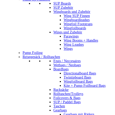
SUP Boards
SUP Zubehör
Wingboards und Zubehör
Wing SUP Finnen
Wingboardleashes
Wingfoil Footstraps
Wingfoilboards
Wings und Zubehör
Parawings
Wing Booms + Handles
Wing Leashes
Wings
Pump Foiling
Reisegepäck / Rolltaschen
Etuis / Neccesaires
Wetbags / Neobags
Boardbags
Directionalboard Bags
Twintipboard Bags
Wingfoilboard Bags
Kite + Pump Foilboard Bags
Rucksäcke
Rolltaschen/Trolleys
Foilcovers & Bags
SUP / Paddel Bags
Taschen
Gearbags
Gearbags mit Rädern