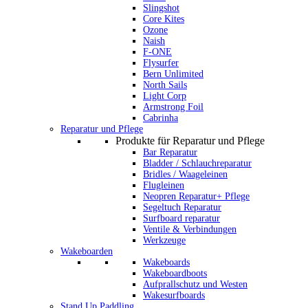
Slingshot
Core Kites
Ozone
Naish
F-ONE
Flysurfer
Bern Unlimited
North Sails
Light Corp
Armstrong Foil
Cabrinha
Reparatur und Pflege
Produkte für Reparatur und Pflege
Bar Reparatur
Bladder / Schlauchreparatur
Bridles / Waageleinen
Flugleinen
Neopren Reparatur+ Pflege
Segeltuch Reparatur
Surfboard reparatur
Ventile & Verbindungen
Werkzeuge
Wakeboarden
Wakeboards
Wakeboardboots
Aufprallschutz und Westen
Wakesurfboards
Stand Up Paddling