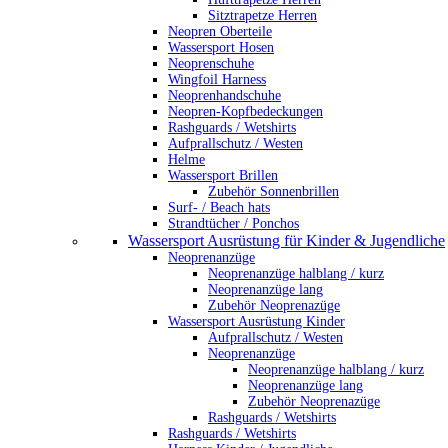
Sitztrapetze Herren
Neopren Oberteile
Wassersport Hosen
Neoprenschuhe
Wingfoil Harness
Neoprenhandschuhe
Neopren-Kopfbedeckungen
Rashguards / Wetshirts
Aufprallschutz / Westen
Helme
Wassersport Brillen
Zubehör Sonnenbrillen
Surf- / Beach hats
Strandtücher / Ponchos
Wassersport Ausrüstung für Kinder & Jugendliche
Neoprenanzüge
Neoprenanzüge halblang / kurz
Neoprenanzüge lang
Zubehör Neoprenazüge
Wassersport Ausrüstung Kinder
Aufprallschutz / Westen
Neoprenanzüge
Neoprenanzüge halblang / kurz
Neoprenanzüge lang
Zubehör Neoprenazüge
Rashguards / Wetshirts
Rashguards / Wetshirts