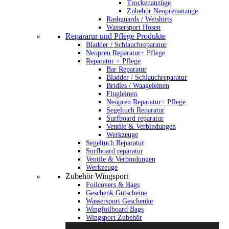
Trockenanzüge
Zubehör Neoprenanzüge
Rashguards / Wetshirts
Wassersport Hosen
Repararur und Pflege Produkte
Bladder / Schlauchreparatur
Neopren Reparatur+ Pflege
Reparatur + Pflege
Bar Reparatur
Bladder / Schlauchreparatur
Bridles / Waageleinen
Flugleinen
Neopren Reparatur+ Pflege
Segeltuch Reparatur
Surfboard reparatur
Ventile & Verbindungen
Werkzeuge
Segeltuch Reparatur
Surfboard reparatur
Ventile & Verbindungen
Werkzeuge
Zubehör Wingsport
Foilcovers & Bags
Geschenk Gutscheine
Wassersport Geschenke
Wingfoilboard Bags
Wingsport Zubehör