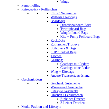
Wings
Pump Foiling
Reisegepäck / Rolltaschen
Etuis / Neccesaires
Wetbags / Neobags
Boardbags
Directionalboard Bags
Twintipboard Bags
Wingfoilboard Bags
Kite + Pump Foilboard Bags
Rucksäcke
Rolltaschen/Trolleys
Foilcovers & Bags
SUP / Paddel Bags
Taschen
Gearbags
Gearbags mit Rädern
Gearbags ohne Räder
Wing + Kitebags
Andere Transportausrüstung
Geschenkideen
Geschenk Gutscheine
Wassersport Geschenke
Lifestyle Geschenke
Drachen / Lenkdrachen
Einleiner Drachen
2-Leiner Drachen
Mode, Fashion und Lifestyle