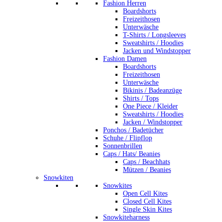
Fashion Herren
Boardshorts
Freizeithosen
Unterwäsche
T-Shirts / Longsleeves
Sweatshirts / Hoodies
Jacken und Windstopper
Fashion Damen
Boardshorts
Freizeithosen
Unterwäsche
Bikinis / Badeanzüge
Shirts / Tops
One Piece / Kleider
Sweatshirts / Hoodies
Jacken / Windstopper
Ponchos / Badetücher
Schuhe / Flipflop
Sonnenbrillen
Caps / Hats/ Beanies
Caps / Beachhats
Mützen / Beanies
Snowkiten
Snowkites
Open Cell Kites
Closed Cell Kites
Single Skin Kites
Snowkiteharness