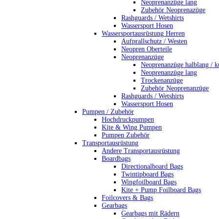
Neoprenanzüge lang
Zubehör Neoprenazüge
Rashguards / Wetshirts
Wassersport Hosen
Wassersportausrüstung Herren
Aufprallschutz / Westen
Neopren Oberteile
Neoprenanzüge
Neoprenanzüge halblang / k
Neoprenanzüge lang
Trockenanzüge
Zubehör Neoprenanzüge
Rashguards / Wetshirts
Wassersport Hosen
Pumpen / Zubehör
Hochdruckpumpen
Kite & Wing Pumpen
Pumpen Zubehör
Transportausrüstung
Andere Transportausrüstung
Boardbags
Directionalboard Bags
Twintipboard Bags
Wingfoilboard Bags
Kite + Pump Foilboard Bags
Foilcovers & Bags
Gearbags
Gearbags mit Rädern