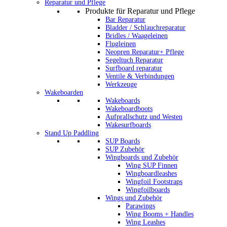
Reparatur und Pflege
Produkte für Reparatur und Pflege
Bar Reparatur
Bladder / Schlauchreparatur
Bridles / Waageleinen
Flugleinen
Neopren Reparatur+ Pflege
Segeltuch Reparatur
Surfboard reparatur
Ventile & Verbindungen
Werkzeuge
Wakeboarden
Wakeboards
Wakeboardboots
Aufprallschutz und Westen
Wakesurfboards
Stand Up Paddling
SUP Boards
SUP Zubehör
Wingboards und Zubehör
Wing SUP Finnen
Wingboardleashes
Wingfoil Footstraps
Wingfoilboards
Wings und Zubehör
Parawings
Wing Booms + Handles
Wing Leashes