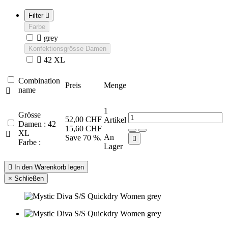
Filter

Farbe

grey
Konfektionsgrösse Damen

42 XL
Combination
Preis
Menge
name

1
Grösse
52,00 CHF
Artikel
Damen : 42
15,60 CHF
XL

An
Save 70 %.

Farbe :
Lager

In den Warenkorb legen
×
Schließen