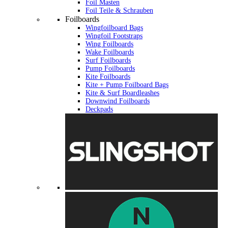
Foil Masten
Foil Teile & Schrauben
Foilboards
Wingfoilboard Bags
Wingfoil Footstraps
Wing Foilboards
Wake Foilboards
Surf Foilboards
Pump Foilboards
Kite Foilboards
Kite + Pump Foilboard Bags
Kite & Surf Boardleashes
Downwind Foilboards
Deckpads