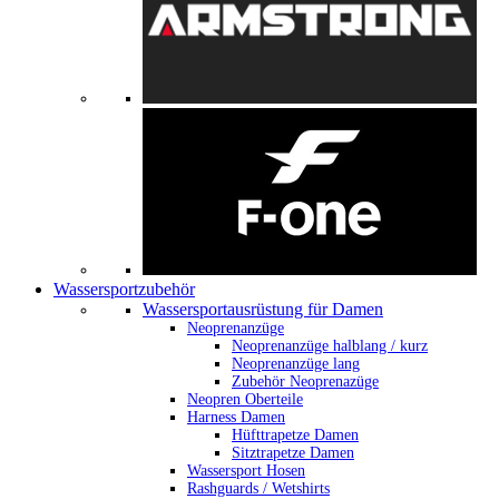
Wassersportzubehör
Wassersportausrüstung für Damen
Neoprenanzüge
Neoprenanzüge halblang / kurz
Neoprenanzüge lang
Zubehör Neoprenazüge
Neopren Oberteile
Harness Damen
Hüfttrapetze Damen
Sitztrapetze Damen
Wassersport Hosen
Rashguards / Wetshirts