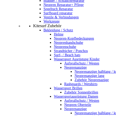
Bladder / Schlauchreparatur
Neopren Reparatur+ Pflege
Segeltuch Reparatur
Surfboard reparatur
Ventile & Verbindungen
Werkzeuge
Kitesurf Zubehör
Bekleidung / Schutz
Helme
Neopren-Kopfbedeckungen
Neoprenhandschuhe
Neoprenschuhe
Strandtücher / Ponchos
Surf- / Beach hats
Wassersport Ausrüstung Kinder
Aufprallschutz / Westen
Neoprenanzüge
Neoprenanzüge halblang / k
Neoprenanzüge lang
Zubehör Neoprenazüge
Rashguards / Wetshirts
Wassersport Brillen
Zubehör Sonnenbrillen
Wassersportausrüstung Damen
Aufprallschutz / Westen
Neopren Oberteile
Neoprenanzüge
Neoprenanzüge halblang / k