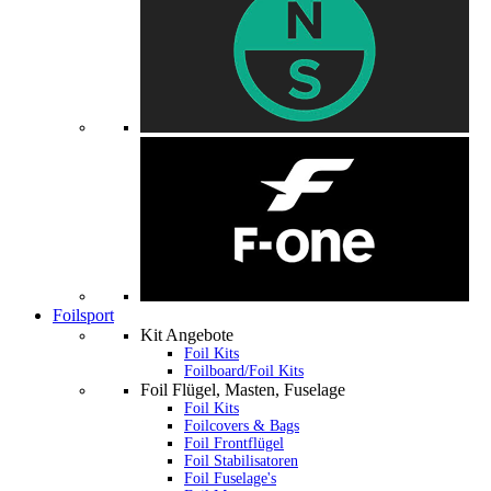
Foilsport
Kit Angebote
Foil Kits
Foilboard/Foil Kits
Foil Flügel, Masten, Fuselage
Foil Kits
Foilcovers & Bags
Foil Frontflügel
Foil Stabilisatoren
Foil Fuselage's