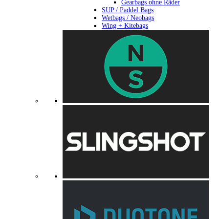
Gearbags ohne Räder
SUP / Paddel Bags
Wetbags / Neobags
Wing + Kitebags