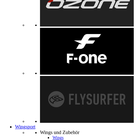
Wingsport
Wings und Zubehör
Wings