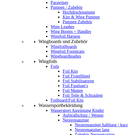
Parawings
Pumpen / Zubehör
Hochdruckpumpen
Kite & Wing Pumpen
Pumpen Zubehör
Wing Leashes
Wing Booms + Handles
Wingfoil Harness
Wingboards und Zubehör
Wingfoilboards
Wingfoil Footstraps
Wingboardleashes
Wingfoils
Foils
Foil Kits
Foil Frontflügel
Foil Stabilisatoren
Foil Fuselage's
Foil Masten
Foil Teile & Schrauben
Foilboard/Foil Kits
Wassersportbekleidung
Wassersport Ausrüstung Kinder
Aufprallschutz / Westen
Neoprenanzüge
Neoprenanzüge halblang / kurz
Neoprenanzüge lang
Zubehör Neoprenazüge