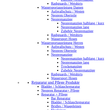
Rashguards / Wetshirts
Wassersportausrüstung Damen
Aufprallschutz / Westen
Neopren Oberteile
Neoprenanzüge
Neoprenanzüge halblang / kurz
Neoprenanzüge lang
Zubehör Neoprenazüge
Rashguards / Wetshirts
Wassersport Hosen
Wassersportausrüstung Herren
Aufprallschutz / Westen
Neopren Oberteile
Neoprenanzüge
Neoprenanzüge halblang / kurz
Neoprenanzüge lang
Trockenanzüge
Zubehör Neoprenanzüge
Rashguards / Wetshirts
Wassersport Hosen
Repararur und Pflege Produkte
Bladder / Schlauchreparatur
Neopren Reparatur+ Pflege
Reparatur + Pflege
Bar Reparatur
Bladder / Schlauchreparatur
Bridles / Waageleinen