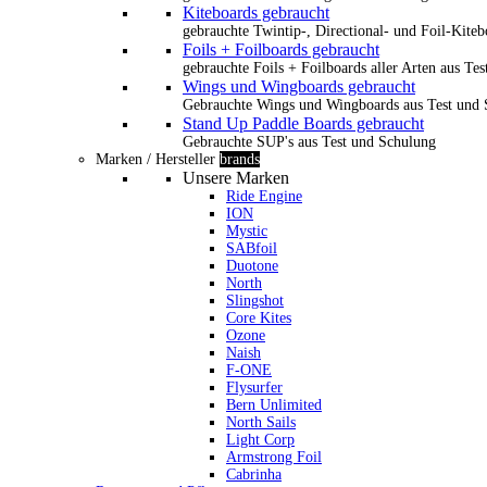
Kiteboards gebraucht
gebrauchte Twintip-, Directional- und Foil-Kiteb
Foils + Foilboards gebraucht
gebrauchte Foils + Foilboards aller Arten aus Te
Wings und Wingboards gebraucht
Gebrauchte Wings und Wingboards aus Test und
Stand Up Paddle Boards gebraucht
Gebrauchte SUP's aus Test und Schulung
Marken / Hersteller
brands
Unsere Marken
Ride Engine
ION
Mystic
SABfoil
Duotone
North
Slingshot
Core Kites
Ozone
Naish
F-ONE
Flysurfer
Bern Unlimited
North Sails
Light Corp
Armstrong Foil
Cabrinha