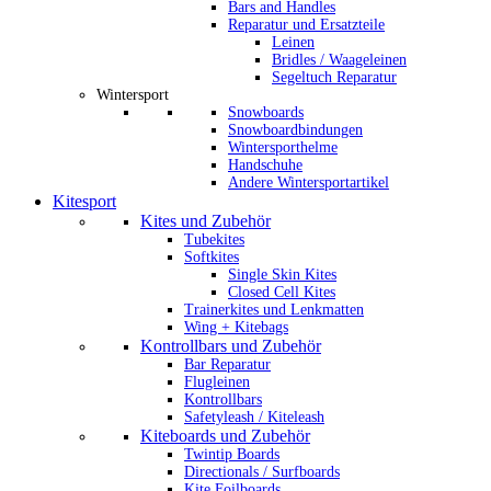
Bars and Handles
Reparatur und Ersatzteile
Leinen
Bridles / Waageleinen
Segeltuch Reparatur
Wintersport
Snowboards
Snowboardbindungen
Wintersporthelme
Handschuhe
Andere Wintersportartikel
Kitesport
Kites und Zubehör
Tubekites
Softkites
Single Skin Kites
Closed Cell Kites
Trainerkites und Lenkmatten
Wing + Kitebags
Kontrollbars und Zubehör
Bar Reparatur
Flugleinen
Kontrollbars
Safetyleash / Kiteleash
Kiteboards und Zubehör
Twintip Boards
Directionals / Surfboards
Kite Foilboards