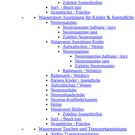
Zubehör Sonnenbrillen
Surf- / Beach hats
Strandtücher / Ponchos
Wassersport Ausrüstung für Kinder & Jugendliche
Neoprenanzüge
Neoprenanzüge halblang / kurz
Neoprenanzüge lang
Zubehör Neoprenazüge
Wassersport Ausrüstung Kinder
Aufprallschutz / Westen
Neoprenanzüge
Neoprenanzüge halblang / kurz
Neoprenanzüge lang
Zubehör Neoprenazüge
Rashguards / Wetshirts
Rashguards / Wetshirts
Harness Kinder / Jugendliche
Aufprallschutz / Westen
Neoprenschuhe
Neoprenhandschuhe
Neopren-Kopfbedeckungen
Helme
Wassersport Brillen
Zubehör Sonnenbrillen
Surf- / Beach hats
Strandtücher / Ponchos
Wassersport Taschen und Transportausrüstung
Andere Transportausrüstung