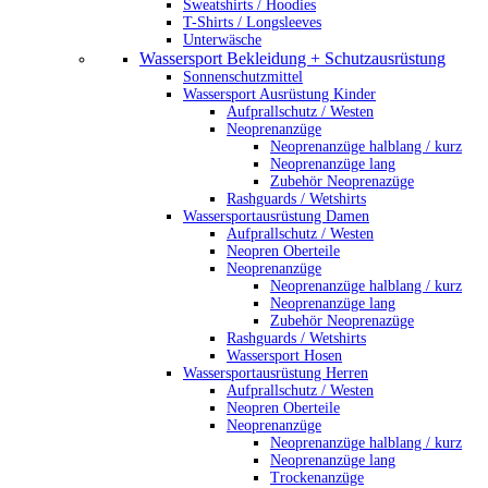
Sweatshirts / Hoodies
T-Shirts / Longsleeves
Unterwäsche
Wassersport Bekleidung + Schutzausrüstung
Sonnenschutzmittel
Wassersport Ausrüstung Kinder
Aufprallschutz / Westen
Neoprenanzüge
Neoprenanzüge halblang / kurz
Neoprenanzüge lang
Zubehör Neoprenazüge
Rashguards / Wetshirts
Wassersportausrüstung Damen
Aufprallschutz / Westen
Neopren Oberteile
Neoprenanzüge
Neoprenanzüge halblang / kurz
Neoprenanzüge lang
Zubehör Neoprenazüge
Rashguards / Wetshirts
Wassersport Hosen
Wassersportausrüstung Herren
Aufprallschutz / Westen
Neopren Oberteile
Neoprenanzüge
Neoprenanzüge halblang / kurz
Neoprenanzüge lang
Trockenanzüge