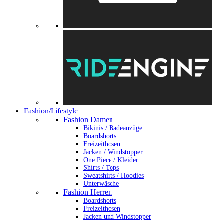
Fashion/Lifestyle
Fashion Damen
Bikinis / Badeanzüge
Boardshorts
Freizeithosen
Jacken / Windstopper
One Piece / Kleider
Shirts / Tops
Sweatshirts / Hoodies
Unterwäsche
Fashion Herren
Boardshorts
Freizeithosen
Jacken und Windstopper