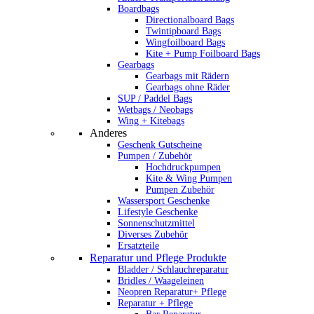
Boardbags
Directionalboard Bags
Twintipboard Bags
Wingfoilboard Bags
Kite + Pump Foilboard Bags
Gearbags
Gearbags mit Rädern
Gearbags ohne Räder
SUP / Paddel Bags
Wetbags / Neobags
Wing + Kitebags
Anderes
Geschenk Gutscheine
Pumpen / Zubehör
Hochdruckpumpen
Kite & Wing Pumpen
Pumpen Zubehör
Wassersport Geschenke
Lifestyle Geschenke
Sonnenschutzmittel
Diverses Zubehör
Ersatzteile
Reparatur und Pflege Produkte
Bladder / Schlauchreparatur
Bridles / Waageleinen
Neopren Reparatur+ Pflege
Reparatur + Pflege