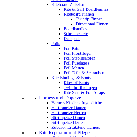
Kiteboard Zubehör
Kite & Surf Boardleashes
Kiteboard Finnen
Twintip Finnen
Directional Finnen
Boardhandles
Schrauben etc
Deckpads
Foils
Foil Kits
Foil Frontflügel
Foil Stabilisatoren
Foil Fuselage's
Foil Masten
Foil Teile & Schrauben
Kite Bindings & Boots
Kitesurf Boots
Twintip Bindungen
Kite Surf & Foil Straps
Harness und Trapetze
Harness Kinder / Jugendliche
Hüfttrapetze Damen
Hüfttrapetze Herren
Sitztrapetze Damen
Sitztrapetze Herren
Zubehör Ersatzteile Harness
Kite Reparatur und Pflege