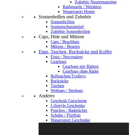
Zubehör Neoprenanzüge
Rashguards / Wetshirts
Wassersport Hosen
Sonnenbrillen und Zubehör
Sonnenbrillen
Sonnenschutzmittel
Zubehör Sonnenbrillen
Caps, Hüte und Mützen
Caps / Beachhats
Mützen / Beanies
Etuis, Taschen, Rucksäcke und Koffer
Etuis / Neccesaires
Gearbags
Gearbags mit Rädern
Gearbags ohne Räder
Rolltaschen/Trolleys
Rucksäcke
Taschen
Wetbags / Neobags
Anderes
Geschenk Gutscheine
Lifestyle Geschenke
Ponchos / Badetücher
Schuhe / Flipflop
Wassersport Geschenke