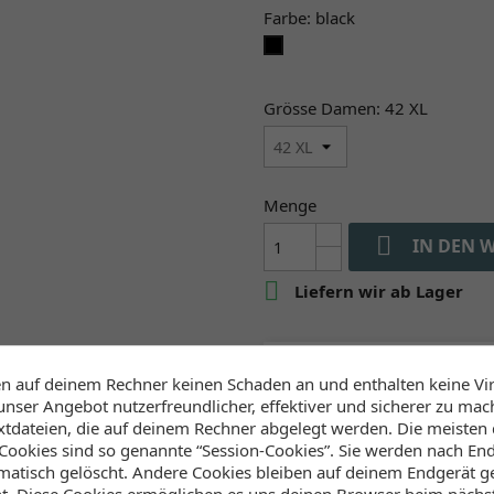
Farbe: black
black
Grösse Damen: 42 XL
Menge

IN DEN 

Liefern wir ab Lager
Verfügbarkeit (Lager, 
en auf deinem Rechner keinen Schaden an und enthalten keine Vi
unser Angebot nutzerfreundlicher, effektiver und sicherer zu mac
extdateien, die auf deinem Rechner abgelegt werden. Die meisten
Lager Wind&Snow
ookies sind so genannte “Session-Cookies”. Sie werden nach End
an Lager
:
atisch gelöscht. Andere Cookies bleiben auf deinem Endgerät ge
2-4 Werktage