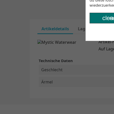
du diese lösc
wiederzuerke
clea
Ab
Artikeldetails
Lagerbestand
Artikel-N
Auf Lag
Technische Daten
Geschlecht
Ärmel