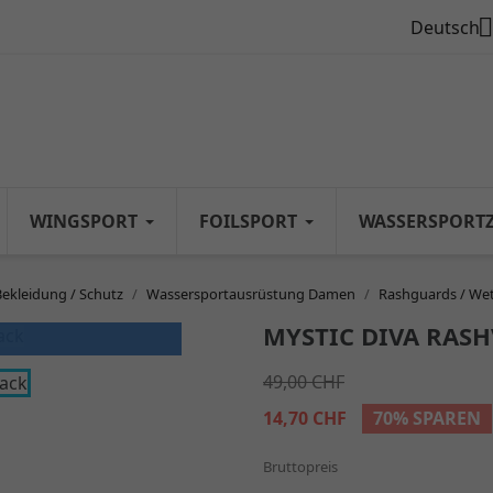

Deutsch
WINGSPORT
FOILSPORT
WASSERSPORT
Bekleidung / Schutz
Wassersportausrüstung Damen
Rashguards / Wet
MYSTIC DIVA RASH
49,00 CHF
14,70 CHF
70% SPAREN
Bruttopreis