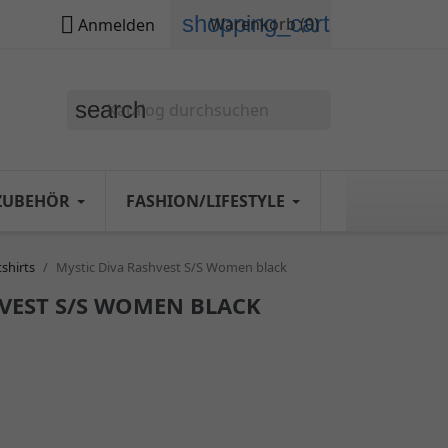
shopping_cart

Warenkorb
(0)
Anmelden
search
ZUBEHÖR
FASHION/LIFESTYLE
shirts
Mystic Diva Rashvest S/S Women black
VEST S/S WOMEN BLACK