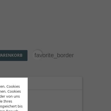
favorite_border
WARENKORB
Lieferzeiten)
ren. Cookies
hen. Cookies
 der von uns
e Ihres
speichert bis