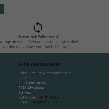
Umtausch/Wiederruf
0 Tage ab Verkaufsdatum. Vergünstigte Artikel
werden nur zu 80% vergütet bei Rückgabe
SHOP-EINSTELLUNGEN
Swiss Kitesurf Watersports Shop
Via Mulets 9
Sportzentrum Mulets
7513 Silvaplana
Schweiz
Ruf uns an:
+41 81 828 97 67
E-Mail:
info@kitesailing.ch