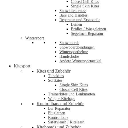
Closed Cell Kites
Single Skin Kites
Snowkiteharness
Bars and Handles
Reparatur und Ersatzteile
Leinen
Bridles / Waageleinen
Segeltuch Reparatur
Wintersport
Snowboards
Snowboardbindungen
Wintersporthelme
Handschuhe
Andere Wintersportartikel
Kitesport
Kites und Zubehör
Tubekites
Softkites
Single Skin Kites
Closed Cell Kites
Trainerkites und Lenkmatten
Wing + Kitebags
Kontrollbars und Zubehör
Bar Reparatur
Flugleinen
Kontrollbars
Safetyleash / Kiteleash
Kiteboards und Zubehör