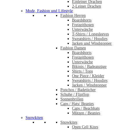
Einleiner Drachen
2-Leiner Drachen
Mode, Fashion und Lifestyle
Fashion Herren
Boardshorts
Freizeithosen
Unterwäsche
T-Shirts / Longsleeves
Sweatshirts / Hoodies
Jacken und Windstopper
Fashion Damen
Boardshorts
Freizeithosen
Unterwäsche
Bikinis / Badeanzüge
Shirts / Tops
One Piece / Kleider
Sweatshirts / Hoodies
Jacken / Windstopper
Ponchos / Badetücher
Schuhe / Flipflop
Sonnenbrillen
Caps / Hats/ Beanies
Caps / Beachhats
Mützen / Beanies
Snowkiten
Snowkites
Open Cell Kites