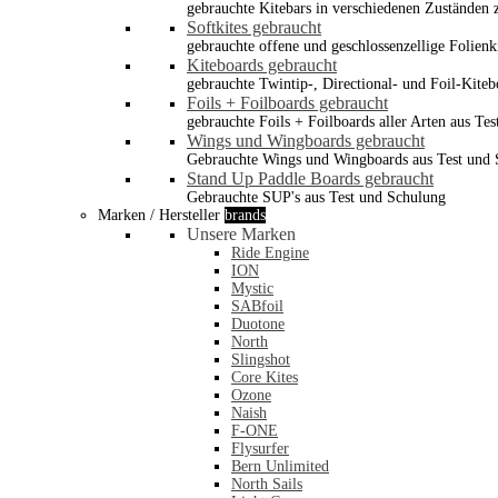
gebrauchte Kitebars in verschiedenen Zuständen z
Softkites gebraucht
gebrauchte offene und geschlossenzellige Folienk
Kiteboards gebraucht
gebrauchte Twintip-, Directional- und Foil-Kiteb
Foils + Foilboards gebraucht
gebrauchte Foils + Foilboards aller Arten aus Te
Wings und Wingboards gebraucht
Gebrauchte Wings und Wingboards aus Test und
Stand Up Paddle Boards gebraucht
Gebrauchte SUP's aus Test und Schulung
Marken / Hersteller
brands
Unsere Marken
Ride Engine
ION
Mystic
SABfoil
Duotone
North
Slingshot
Core Kites
Ozone
Naish
F-ONE
Flysurfer
Bern Unlimited
North Sails