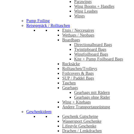
Parawings
Wing Booms + Handles
Wing Leashes
Wings
Pump Foiling
Reisegepäck / Rolltaschen
Etuis / Neccesaires
Wetbags / Neobags
Boardbags
Directionalboard Bags
Twintipboard Bags
Wingfoilboard Bags
Kite + Pump Foilboard Bags
Rucksäcke
Rolltaschen/Trolleys
Foilcovers & Bags
SUP / Paddel Bags
Taschen
Gearbags
Gearbags mit Rädern
Gearbags ohne Räder
Wing + Kitebags
Andere Transportausrüstung
Geschenkideen
Geschenk Gutscheine
Wassersport Geschenke
Lifestyle Geschenke
Drachen / Lenkdrachen