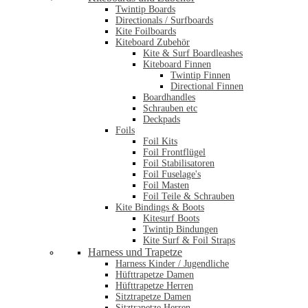
Twintip Boards
Directionals / Surfboards
Kite Foilboards
Kiteboard Zubehör
Kite & Surf Boardleashes
Kiteboard Finnen
Twintip Finnen
Directional Finnen
Boardhandles
Schrauben etc
Deckpads
Foils
Foil Kits
Foil Frontflügel
Foil Stabilisatoren
Foil Fuselage's
Foil Masten
Foil Teile & Schrauben
Kite Bindings & Boots
Kitesurf Boots
Twintip Bindungen
Kite Surf & Foil Straps
Harness und Trapetze
Harness Kinder / Jugendliche
Hüfttrapetze Damen
Hüfttrapetze Herren
Sitztrapetze Damen
Sitztrapetze Herren