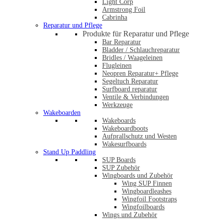
Light Corp
Armstrong Foil
Cabrinha
Reparatur und Pflege
Produkte für Reparatur und Pflege
Bar Reparatur
Bladder / Schlauchreparatur
Bridles / Waageleinen
Flugleinen
Neopren Reparatur+ Pflege
Segeltuch Reparatur
Surfboard reparatur
Ventile & Verbindungen
Werkzeuge
Wakeboarden
Wakeboards
Wakeboardboots
Aufprallschutz und Westen
Wakesurfboards
Stand Up Paddling
SUP Boards
SUP Zubehör
Wingboards und Zubehör
Wing SUP Finnen
Wingboardleashes
Wingfoil Footstraps
Wingfoilboards
Wings und Zubehör