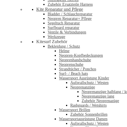
Zubehör Ersatzteile Harness
Kite Reparatur und Pflege
Bladder / Schlauchreparatur
Neopren Reparatur+ Pflege
Segeltuch Reparatur
Surfboard reparatur
Ventile & Verbindungen
Werkzeuge
Kitesurf Zubehör
Bekleidung / Schutz
Helme
Neopren-Kopfbedeckungen
Neoprenhandschuhe
Neoprenschuhe
Strandtücher / Ponchos
Surf- / Beach hats
Wassersport Ausrüstung Kinder
Aufprallschutz / Westen
Neoprenanzüge
Neoprenanzüge halblang / k
Neoprenanzüge lang
Zubehör Neoprenazüge
Rashguards / Wetshirts
Wassersport Brillen
Zubehör Sonnenbrillen
Wassersportausrüstung Damen
Aufprallschutz / Westen