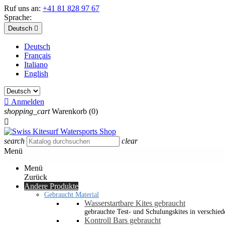
Ruf uns an:
+41 81 828 97 67
Sprache:
Deutsch

Deutsch
Français
Italiano
English

Anmelden
shopping_cart
Warenkorb
(0)

search
clear
Menü
Menü
Zurück
Andere Produkte
Gebraucht Material
Wasserstartbare Kites gebraucht
gebrauchte Test- und Schulungskites in verschied
Kontroll Bars gebraucht