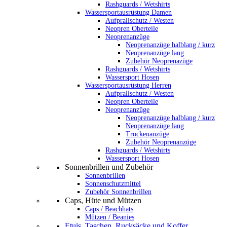
Rashguards / Wetshirts
Wassersportausrüstung Damen
Aufprallschutz / Westen
Neopren Oberteile
Neoprenanzüge
Neoprenanzüge halblang / kurz
Neoprenanzüge lang
Zubehör Neoprenazüge
Rashguards / Wetshirts
Wassersport Hosen
Wassersportausrüstung Herren
Aufprallschutz / Westen
Neopren Oberteile
Neoprenanzüge
Neoprenanzüge halblang / kurz
Neoprenanzüge lang
Trockenanzüge
Zubehör Neoprenanzüge
Rashguards / Wetshirts
Wassersport Hosen
Sonnenbrillen und Zubehör
Sonnenbrillen
Sonnenschutzmittel
Zubehör Sonnenbrillen
Caps, Hüte und Mützen
Caps / Beachhats
Mützen / Beanies
Etuis, Taschen, Rucksäcke und Koffer