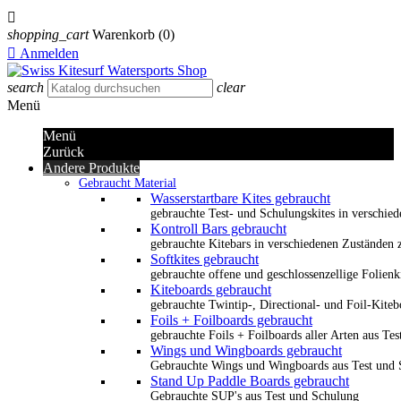

shopping_cart
Warenkorb
(0)

Anmelden
search
clear
Menü
Menü
Zurück
Andere Produkte
Gebraucht Material
Wasserstartbare Kites gebraucht
gebrauchte Test- und Schulungskites in verschied
Kontroll Bars gebraucht
gebrauchte Kitebars in verschiedenen Zuständen z
Softkites gebraucht
gebrauchte offene und geschlossenzellige Folienk
Kiteboards gebraucht
gebrauchte Twintip-, Directional- und Foil-Kiteb
Foils + Foilboards gebraucht
gebrauchte Foils + Foilboards aller Arten aus Te
Wings und Wingboards gebraucht
Gebrauchte Wings und Wingboards aus Test und
Stand Up Paddle Boards gebraucht
Gebrauchte SUP's aus Test und Schulung