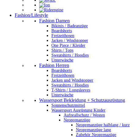
Fashion/Lifestyle
Fashion Damen
Bikinis / Badeanzüge
Boardshorts
Freizeithosen
Jacken / Windstopper
One Piece / Kleider
Shirts / Tops
Sweatshirts / Hoodies
Unterwäsche
Fashion Herren
Boardshorts
Freizeithosen
Jacken und Windstopper
Sweatshirts / Hoodies
T-Shirts / Longsleeves
Unterwäsche
Wassersport Bekleidung + Schutzausrüstung
Sonnenschutzmittel
Wassersport Ausrüstung Kinder
Aufprallschutz / Westen
Neoprenanzüge
Neoprenanzüge halblang / kurz
Neoprenanzüge lang
Zubehör Neoprenazüge