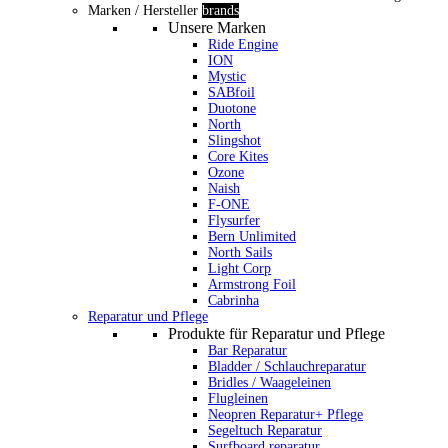
Marken / Hersteller
brands
Unsere Marken
Ride Engine
ION
Mystic
SABfoil
Duotone
North
Slingshot
Core Kites
Ozone
Naish
F-ONE
Flysurfer
Bern Unlimited
North Sails
Light Corp
Armstrong Foil
Cabrinha
Reparatur und Pflege
Produkte für Reparatur und Pflege
Bar Reparatur
Bladder / Schlauchreparatur
Bridles / Waageleinen
Flugleinen
Neopren Reparatur+ Pflege
Segeltuch Reparatur
Surfboard reparatur