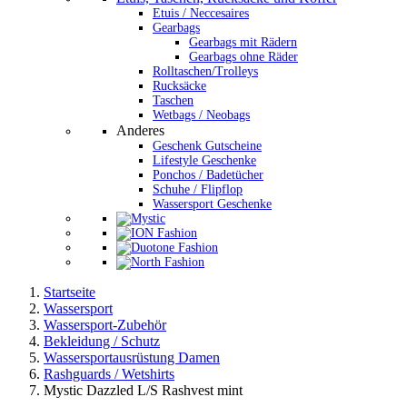
Etuis / Neccesaires
Gearbags
Gearbags mit Rädern
Gearbags ohne Räder
Rolltaschen/Trolleys
Rucksäcke
Taschen
Wetbags / Neobags
Anderes
Geschenk Gutscheine
Lifestyle Geschenke
Ponchos / Badetücher
Schuhe / Flipflop
Wassersport Geschenke
Startseite
Wassersport
Wassersport-Zubehör
Bekleidung / Schutz
Wassersportausrüstung Damen
Rashguards / Wetshirts
Mystic Dazzled L/S Rashvest mint