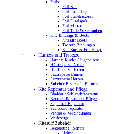
Foils
Foil Kits
Foil Frontflügel
Foil Stabilisatoren
Foil Fuselage's
Foil Masten
Foil Teile & Schrauben
Kite Bindings & Boots
Kitesurf Boots
Twintip Bindungen
Kite Surf & Foil Straps
Harness und Trapetze
Harness Kinder / Jugendliche
Hüfttrapetze Damen
Hüfttrapetze Herren
Sitztrapetze Damen
Sitztrapetze Herren
Zubehör Ersatzteile Harness
Kite Reparatur und Pflege
Bladder / Schlauchreparatur
Neopren Reparatur+ Pflege
Segeltuch Reparatur
Surfboard reparatur
Ventile & Verbindungen
Werkzeuge
Kitesurf Zubehör
Bekleidung / Schutz
Helme