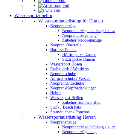
Wassersportzubehör
Wassersportausrüstung für Damen
Neoprenanzüge
Neoprenanzüge halblang / kurz
Neoprenanzüge lang
Zubehör Neoprenazüge
Neopren Oberteile
Harness Damen
Hüfttrapetze Damen
Sitztrapetze Damen
Wassersport Hosen
Rashguards / Wetshirts
Neoprenschuhe
Aufprallschutz / Westen
Neoprenhandschuhe
Neopren-Kopfbedeckungen
Helme
Wassersport Brillen
Zubehör Sonnenbrillen
Surf- / Beach hats
Strandtücher / Ponchos
Wassersportausrüstung Herren
Neoprenanzüge
Neoprenanzüge halblang / kurz
Neoprenanzüge lang