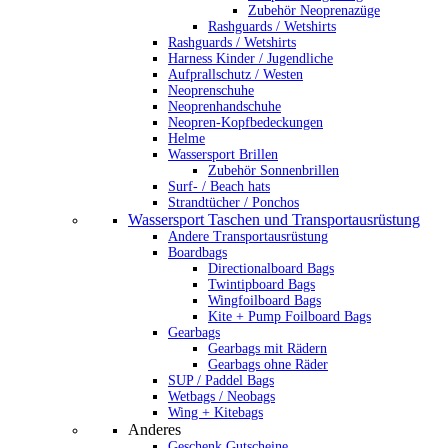
Zubehör Neoprenazüge
Rashguards / Wetshirts
Rashguards / Wetshirts
Harness Kinder / Jugendliche
Aufprallschutz / Westen
Neoprenschuhe
Neoprenhandschuhe
Neopren-Kopfbedeckungen
Helme
Wassersport Brillen
Zubehör Sonnenbrillen
Surf- / Beach hats
Strandtücher / Ponchos
Wassersport Taschen und Transportausrüstung
Andere Transportausrüstung
Boardbags
Directionalboard Bags
Twintipboard Bags
Wingfoilboard Bags
Kite + Pump Foilboard Bags
Gearbags
Gearbags mit Rädern
Gearbags ohne Räder
SUP / Paddel Bags
Wetbags / Neobags
Wing + Kitebags
Anderes
Geschenk Gutscheine