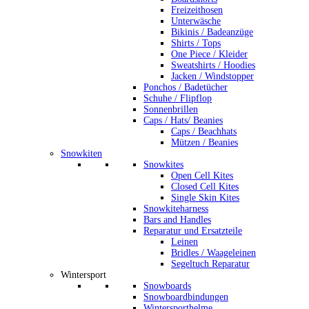
Freizeithosen
Unterwäsche
Bikinis / Badeanzüge
Shirts / Tops
One Piece / Kleider
Sweatshirts / Hoodies
Jacken / Windstopper
Ponchos / Badetücher
Schuhe / Flipflop
Sonnenbrillen
Caps / Hats/ Beanies
Caps / Beachhats
Mützen / Beanies
Snowkiten
Snowkites
Open Cell Kites
Closed Cell Kites
Single Skin Kites
Snowkiteharness
Bars and Handles
Reparatur und Ersatzteile
Leinen
Bridles / Waageleinen
Segeltuch Reparatur
Wintersport
Snowboards
Snowboardbindungen
Wintersporthelme