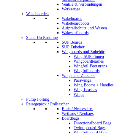
Ventile & Verbindungen
Werkzeuge
Wakeboarden
Wakeboards
Wakeboardboots
Aufprallschutz und Westen
Wakesurfboards
Stand Up Paddling
SUP Boards
SUP Zubehör
Wingboards und Zubehör
Wing SUP Finnen
Wingboardleashes
Wingfoil Footstraps
Wingfoilboards
Wings und Zubehör
Parawings
Wing Booms + Handles
Wing Leashes
Wings
Pump Foiling
Reisegepäck / Rolltaschen
Etuis / Neccesaires
Wetbags / Neobags
Boardbags
Directionalboard Bags
Twintipboard Bags
Wingfoilboard Bags