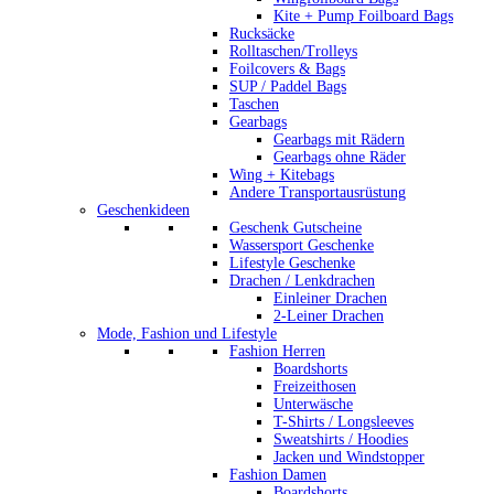
Kite + Pump Foilboard Bags
Rucksäcke
Rolltaschen/Trolleys
Foilcovers & Bags
SUP / Paddel Bags
Taschen
Gearbags
Gearbags mit Rädern
Gearbags ohne Räder
Wing + Kitebags
Andere Transportausrüstung
Geschenkideen
Geschenk Gutscheine
Wassersport Geschenke
Lifestyle Geschenke
Drachen / Lenkdrachen
Einleiner Drachen
2-Leiner Drachen
Mode, Fashion und Lifestyle
Fashion Herren
Boardshorts
Freizeithosen
Unterwäsche
T-Shirts / Longsleeves
Sweatshirts / Hoodies
Jacken und Windstopper
Fashion Damen
Boardshorts