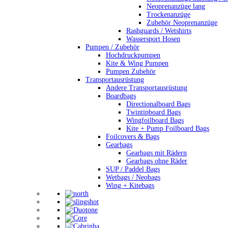
Neoprenanzüge lang
Trockenanzüge
Zubehör Neoprenanzüge
Rashguards / Wetshirts
Wassersport Hosen
Pumpen / Zubehör
Hochdruckpumpen
Kite & Wing Pumpen
Pumpen Zubehör
Transportausrüstung
Andere Transportausrüstung
Boardbags
Directionalboard Bags
Twintipboard Bags
Wingfoilboard Bags
Kite + Pump Foilboard Bags
Foilcovers & Bags
Gearbags
Gearbags mit Rädern
Gearbags ohne Räder
SUP / Paddel Bags
Wetbags / Neobags
Wing + Kitebags