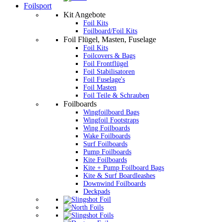
Foilsport
Kit Angebote
Foil Kits
Foilboard/Foil Kits
Foil Flügel, Masten, Fuselage
Foil Kits
Foilcovers & Bags
Foil Frontflügel
Foil Stabilisatoren
Foil Fuselage's
Foil Masten
Foil Teile & Schrauben
Foilboards
Wingfoilboard Bags
Wingfoil Footstraps
Wing Foilboards
Wake Foilboards
Surf Foilboards
Pump Foilboards
Kite Foilboards
Kite + Pump Foilboard Bags
Kite & Surf Boardleashes
Downwind Foilboards
Deckpads