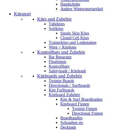
Handschuhe
Andere Wintersportartikel
Kitesport
Kites und Zubehör
Tubekites
Softkites
Single Skin Kites
Closed Cell Kites
Trainerkites und Lenkmatten
Wing + Kitebags
Kontrollbars und Zubehör
Bar Reparatur
Flugleinen
Kontrollbars
Safetyleash / Kiteleash
Kiteboards und Zubehör
Twintip Boards
Directionals / Surfboards
Kite Foilboards
Kiteboard Zubehör
Kite & Surf Boardleashes
Kiteboard Finnen
Twintip Finnen
Directional Finnen
Boardhandles
Schrauben etc
Deckpads