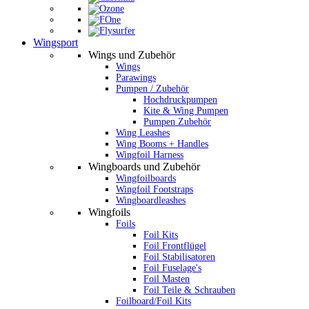
Wingsport
Wings und Zubehör
Wings
Parawings
Pumpen / Zubehör
Hochdruckpumpen
Kite & Wing Pumpen
Pumpen Zubehör
Wing Leashes
Wing Booms + Handles
Wingfoil Harness
Wingboards und Zubehör
Wingfoilboards
Wingfoil Footstraps
Wingboardleashes
Wingfoils
Foils
Foil Kits
Foil Frontflügel
Foil Stabilisatoren
Foil Fuselage's
Foil Masten
Foil Teile & Schrauben
Foilboard/Foil Kits