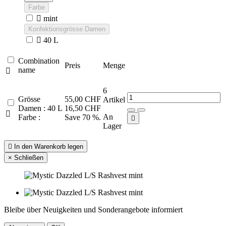
Farbe

mint
Konfektionsgrösse Damen

40 L
Combination
Preis
Menge
name

6
Grösse
55,00 CHF
Artikel
Damen : 40 L
16,50 CHF

An
Farbe :
Save 70 %.

Lager

In den Warenkorb legen
×
Schließen
Bleibe über Neuigkeiten und Sonderangebote informiert