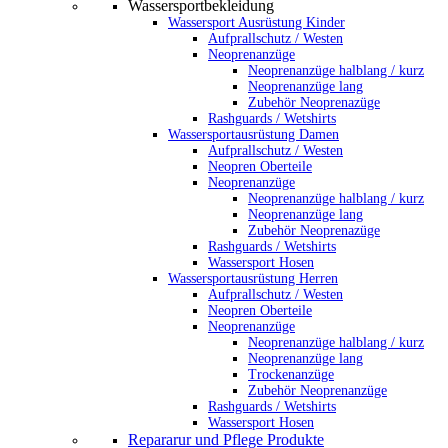
Wassersportbekleidung
Wassersport Ausrüstung Kinder
Aufprallschutz / Westen
Neoprenanzüge
Neoprenanzüge halblang / kurz
Neoprenanzüge lang
Zubehör Neoprenazüge
Rashguards / Wetshirts
Wassersportausrüstung Damen
Aufprallschutz / Westen
Neopren Oberteile
Neoprenanzüge
Neoprenanzüge halblang / kurz
Neoprenanzüge lang
Zubehör Neoprenazüge
Rashguards / Wetshirts
Wassersport Hosen
Wassersportausrüstung Herren
Aufprallschutz / Westen
Neopren Oberteile
Neoprenanzüge
Neoprenanzüge halblang / kurz
Neoprenanzüge lang
Trockenanzüge
Zubehör Neoprenanzüge
Rashguards / Wetshirts
Wassersport Hosen
Repararur und Pflege Produkte