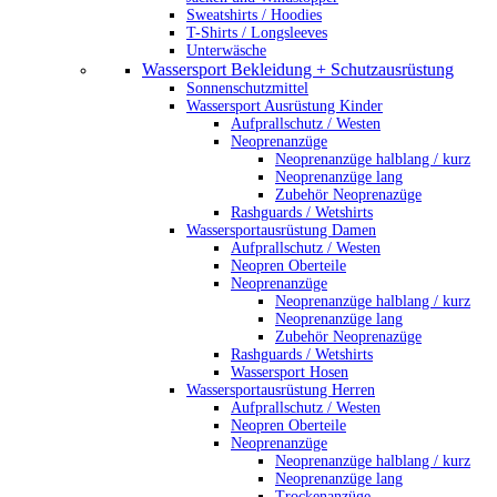
Sweatshirts / Hoodies
T-Shirts / Longsleeves
Unterwäsche
Wassersport Bekleidung + Schutzausrüstung
Sonnenschutzmittel
Wassersport Ausrüstung Kinder
Aufprallschutz / Westen
Neoprenanzüge
Neoprenanzüge halblang / kurz
Neoprenanzüge lang
Zubehör Neoprenazüge
Rashguards / Wetshirts
Wassersportausrüstung Damen
Aufprallschutz / Westen
Neopren Oberteile
Neoprenanzüge
Neoprenanzüge halblang / kurz
Neoprenanzüge lang
Zubehör Neoprenazüge
Rashguards / Wetshirts
Wassersport Hosen
Wassersportausrüstung Herren
Aufprallschutz / Westen
Neopren Oberteile
Neoprenanzüge
Neoprenanzüge halblang / kurz
Neoprenanzüge lang
Trockenanzüge