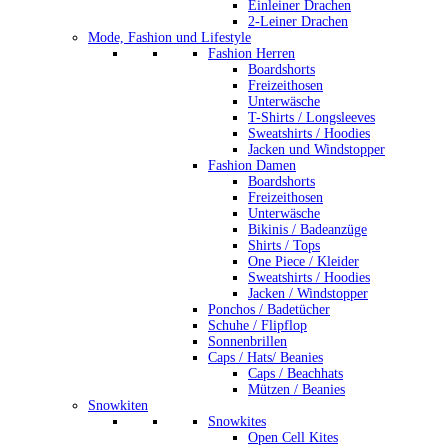
Einleiner Drachen
2-Leiner Drachen
Mode, Fashion und Lifestyle
Fashion Herren
Boardshorts
Freizeithosen
Unterwäsche
T-Shirts / Longsleeves
Sweatshirts / Hoodies
Jacken und Windstopper
Fashion Damen
Boardshorts
Freizeithosen
Unterwäsche
Bikinis / Badeanzüge
Shirts / Tops
One Piece / Kleider
Sweatshirts / Hoodies
Jacken / Windstopper
Ponchos / Badetücher
Schuhe / Flipflop
Sonnenbrillen
Caps / Hats/ Beanies
Caps / Beachhats
Mützen / Beanies
Snowkiten
Snowkites
Open Cell Kites