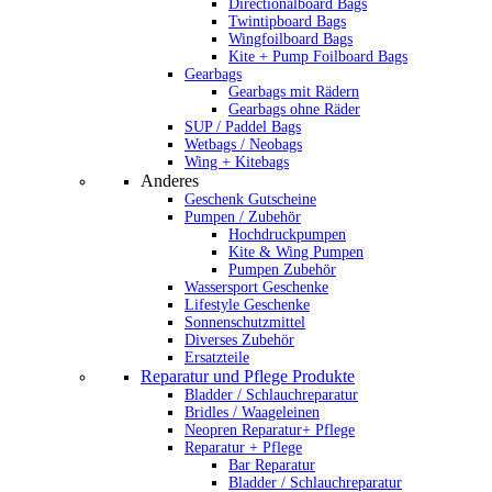
Directionalboard Bags
Twintipboard Bags
Wingfoilboard Bags
Kite + Pump Foilboard Bags
Gearbags
Gearbags mit Rädern
Gearbags ohne Räder
SUP / Paddel Bags
Wetbags / Neobags
Wing + Kitebags
Anderes
Geschenk Gutscheine
Pumpen / Zubehör
Hochdruckpumpen
Kite & Wing Pumpen
Pumpen Zubehör
Wassersport Geschenke
Lifestyle Geschenke
Sonnenschutzmittel
Diverses Zubehör
Ersatzteile
Reparatur und Pflege Produkte
Bladder / Schlauchreparatur
Bridles / Waageleinen
Neopren Reparatur+ Pflege
Reparatur + Pflege
Bar Reparatur
Bladder / Schlauchreparatur