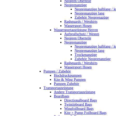
Neopren Oberteile
Neoprenanzüge
Neoprenanzüge halblang / k
Neoprenanzüge lang
Zubehör Neoprenazüge
Rashguards / Wetshirts
Wassersport Hosen
Wassersportausrüstung Herren
Aufprallschutz / Westen
Neopren Oberteile
Neoprenanzüge
Neoprenanzüge halblang / k
Neoprenanzüge lang
Trockenanzüge
Zubehör Neoprenanzüge
Rashguards / Wetshirts
Wassersport Hosen
Pumpen / Zubehör
Hochdruckpumpen
Kite & Wing Pumpen
Pumpen Zubehör
Transportausrüstung
Andere Transportausrüstung
Boardbags
Directionalboard Bags
Twintipboard Bags
Wingfoilboard Bags
Kite + Pump Foilboard Bags