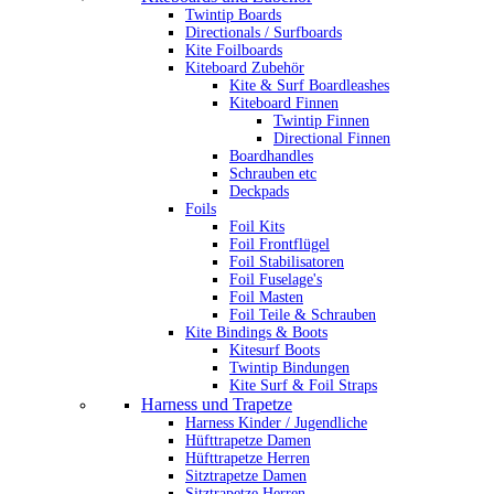
Twintip Boards
Directionals / Surfboards
Kite Foilboards
Kiteboard Zubehör
Kite & Surf Boardleashes
Kiteboard Finnen
Twintip Finnen
Directional Finnen
Boardhandles
Schrauben etc
Deckpads
Foils
Foil Kits
Foil Frontflügel
Foil Stabilisatoren
Foil Fuselage's
Foil Masten
Foil Teile & Schrauben
Kite Bindings & Boots
Kitesurf Boots
Twintip Bindungen
Kite Surf & Foil Straps
Harness und Trapetze
Harness Kinder / Jugendliche
Hüfttrapetze Damen
Hüfttrapetze Herren
Sitztrapetze Damen
Sitztrapetze Herren