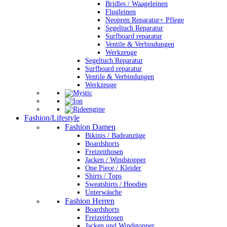
Bridles / Waageleinen
Flugleinen
Neopren Reparatur+ Pflege
Segeltuch Reparatur
Surfboard reparatur
Ventile & Verbindungen
Werkzeuge
Segeltuch Reparatur
Surfboard reparatur
Ventile & Verbindungen
Werkzeuge
Fashion/Lifestyle
Fashion Damen
Bikinis / Badeanzüge
Boardshorts
Freizeithosen
Jacken / Windstopper
One Piece / Kleider
Shirts / Tops
Sweatshirts / Hoodies
Unterwäsche
Fashion Herren
Boardshorts
Freizeithosen
Jacken und Windstopper