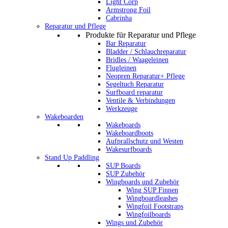
Light Corp
Armstrong Foil
Cabrinha
Reparatur und Pflege
Produkte für Reparatur und Pflege
Bar Reparatur
Bladder / Schlauchreparatur
Bridles / Waageleinen
Flugleinen
Neopren Reparatur+ Pflege
Segeltuch Reparatur
Surfboard reparatur
Ventile & Verbindungen
Werkzeuge
Wakeboarden
Wakeboards
Wakeboardboots
Aufprallschutz und Westen
Wakesurfboards
Stand Up Paddling
SUP Boards
SUP Zubehör
Wingboards und Zubehör
Wing SUP Finnen
Wingboardleashes
Wingfoil Footstraps
Wingfoilboards
Wings und Zubehör