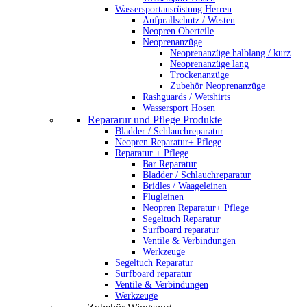
Wassersportausrüstung Herren
Aufprallschutz / Westen
Neopren Oberteile
Neoprenanzüge
Neoprenanzüge halblang / kurz
Neoprenanzüge lang
Trockenanzüge
Zubehör Neoprenanzüge
Rashguards / Wetshirts
Wassersport Hosen
Repararur und Pflege Produkte
Bladder / Schlauchreparatur
Neopren Reparatur+ Pflege
Reparatur + Pflege
Bar Reparatur
Bladder / Schlauchreparatur
Bridles / Waageleinen
Flugleinen
Neopren Reparatur+ Pflege
Segeltuch Reparatur
Surfboard reparatur
Ventile & Verbindungen
Werkzeuge
Segeltuch Reparatur
Surfboard reparatur
Ventile & Verbindungen
Werkzeuge