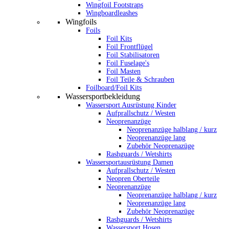
Wingfoil Footstraps
Wingboardleashes
Wingfoils
Foils
Foil Kits
Foil Frontflügel
Foil Stabilisatoren
Foil Fuselage's
Foil Masten
Foil Teile & Schrauben
Foilboard/Foil Kits
Wassersportbekleidung
Wassersport Ausrüstung Kinder
Aufprallschutz / Westen
Neoprenanzüge
Neoprenanzüge halblang / kurz
Neoprenanzüge lang
Zubehör Neoprenazüge
Rashguards / Wetshirts
Wassersportausrüstung Damen
Aufprallschutz / Westen
Neopren Oberteile
Neoprenanzüge
Neoprenanzüge halblang / kurz
Neoprenanzüge lang
Zubehör Neoprenazüge
Rashguards / Wetshirts
Wassersport Hosen