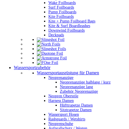
Wake Foilboards
Surf Foilboards
Pump Foilboards
Kite Foilboards
Kite + Pump Foilboard Bags
Kite & Surf Boardleashes
Downwind Foilboards
Deckpads
Wassersportzubehör
Wassersportausrüstung für Damen
Neoprenanzüge
Neoprenanzüge halblang / kurz
Neoprenanzüge lang
Zubehör Neoprenazüge
Neopren Oberteile
Harness Damen
Hüfttrapetze Damen
Sitztrapetze Damen
Wassersport Hosen
Rashguards / Wetshirts
Neoprenschuhe
Aufprallschutz / Westen