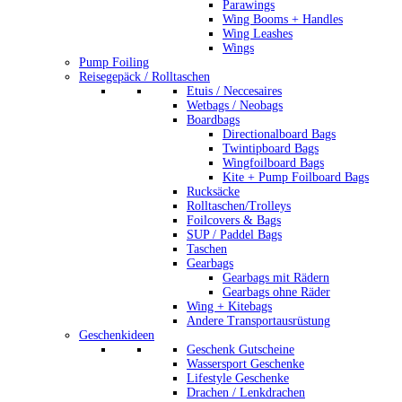
Parawings
Wing Booms + Handles
Wing Leashes
Wings
Pump Foiling
Reisegepäck / Rolltaschen
Etuis / Neccesaires
Wetbags / Neobags
Boardbags
Directionalboard Bags
Twintipboard Bags
Wingfoilboard Bags
Kite + Pump Foilboard Bags
Rucksäcke
Rolltaschen/Trolleys
Foilcovers & Bags
SUP / Paddel Bags
Taschen
Gearbags
Gearbags mit Rädern
Gearbags ohne Räder
Wing + Kitebags
Andere Transportausrüstung
Geschenkideen
Geschenk Gutscheine
Wassersport Geschenke
Lifestyle Geschenke
Drachen / Lenkdrachen