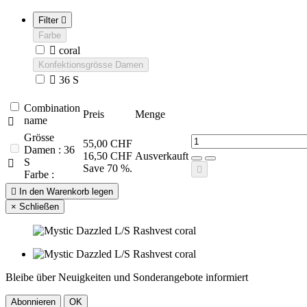
Filter

Farbe

coral
Konfektionsgrösse Damen

36 S
Combination
Preis
Menge
name

Grösse
55,00 CHF
Damen : 36
16,50 CHF
Ausverkauft
S

Save 70 %.

Farbe :

In den Warenkorb legen
×
Schließen
Bleibe über Neuigkeiten und Sonderangebote informiert