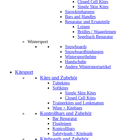
Closed Cell Kites
Single Skin Kites
Snowkiteharness
Bars and Handles
Reparatur und Ersatzteile
Leinen
Bridles / Waageleinen
Segeltuch Reparatur
Wintersport
Snowboards
Snowboardbindungen
Wintersporthelme
Handschuhe
Andere Wintersportartikel
Kitesport
Kites und Zubehör
Tubekites
Softkites
Single Skin Kites
Closed Cell Kites
Trainerkites und Lenkmatten
Wing + Kitebags
Kontrollbars und Zubehör
Bar Reparatur
Flugleinen
Kontrollbars
Safetyleash / Kiteleash
Kiteboards und Zubehör