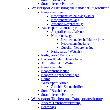
Strandtücher / Ponchos
Wassersport Ausrüstung für Kinder & Jugendliche
Neoprenanzüge
Neoprenanzüge halblang / kurz
Neoprenanzüge lang
Zubehör Neoprenazüge
Wassersport Ausrüstung Kinder
Aufprallschutz / Westen
Neoprenanzüge
Neoprenanzüge halblang / kurz
Neoprenanzüge lang
Zubehör Neoprenazüge
Rashguards / Wetshirts
Rashguards / Wetshirts
Harness Kinder / Jugendliche
Aufprallschutz / Westen
Neoprenschuhe
Neoprenhandschuhe
Neopren-Kopfbedeckungen
Helme
Wassersport Brillen
Zubehör Sonnenbrillen
Surf- / Beach hats
Strandtücher / Ponchos
Wassersport Taschen und Transportausrüstung
Andere Transportausrüstung
Boardbags