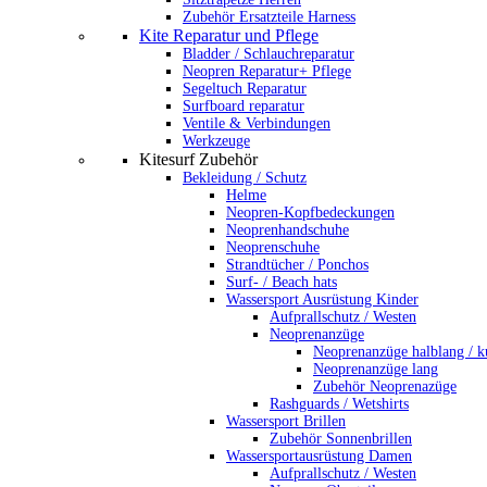
Zubehör Ersatzteile Harness
Kite Reparatur und Pflege
Bladder / Schlauchreparatur
Neopren Reparatur+ Pflege
Segeltuch Reparatur
Surfboard reparatur
Ventile & Verbindungen
Werkzeuge
Kitesurf Zubehör
Bekleidung / Schutz
Helme
Neopren-Kopfbedeckungen
Neoprenhandschuhe
Neoprenschuhe
Strandtücher / Ponchos
Surf- / Beach hats
Wassersport Ausrüstung Kinder
Aufprallschutz / Westen
Neoprenanzüge
Neoprenanzüge halblang / k
Neoprenanzüge lang
Zubehör Neoprenazüge
Rashguards / Wetshirts
Wassersport Brillen
Zubehör Sonnenbrillen
Wassersportausrüstung Damen
Aufprallschutz / Westen