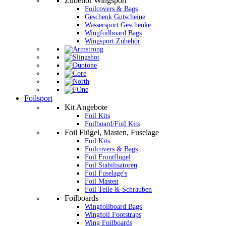
Zubehör Wingsport
Foilcovers & Bags
Geschenk Gutscheine
Wassersport Geschenke
Wingfoilboard Bags
Wingsport Zubehör
Foilsport
Kit Angebote
Foil Kits
Foilboard/Foil Kits
Foil Flügel, Masten, Fuselage
Foil Kits
Foilcovers & Bags
Foil Frontflügel
Foil Stabilisatoren
Foil Fuselage's
Foil Masten
Foil Teile & Schrauben
Foilboards
Wingfoilboard Bags
Wingfoil Footstraps
Wing Foilboards