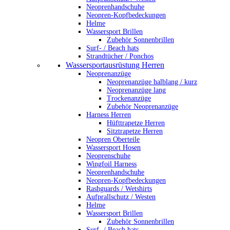
Neoprenhandschuhe
Neopren-Kopfbedeckungen
Helme
Wassersport Brillen
Zubehör Sonnenbrillen
Surf- / Beach hats
Strandtücher / Ponchos
Wassersportausrüstung Herren
Neoprenanzüge
Neoprenanzüge halblang / kurz
Neoprenanzüge lang
Trockenanzüge
Zubehör Neoprenanzüge
Harness Herren
Hüfttrapetze Herren
Sitztrapetze Herren
Neopren Oberteile
Wassersport Hosen
Neoprenschuhe
Wingfoil Harness
Neoprenhandschuhe
Neopren-Kopfbedeckungen
Rashguards / Wetshirts
Aufprallschutz / Westen
Helme
Wassersport Brillen
Zubehör Sonnenbrillen
Surf- / Beach hats