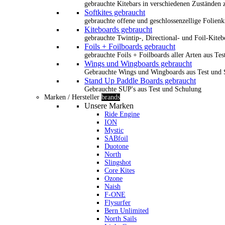
gebrauchte Kitebars in verschiedenen Zuständen z
Softkites gebraucht
gebrauchte offene und geschlossenzellige Folienk
Kiteboards gebraucht
gebrauchte Twintip-, Directional- und Foil-Kiteb
Foils + Foilboards gebraucht
gebrauchte Foils + Foilboards aller Arten aus Te
Wings und Wingboards gebraucht
Gebrauchte Wings und Wingboards aus Test und
Stand Up Paddle Boards gebraucht
Gebrauchte SUP's aus Test und Schulung
Marken / Hersteller
brands
Unsere Marken
Ride Engine
ION
Mystic
SABfoil
Duotone
North
Slingshot
Core Kites
Ozone
Naish
F-ONE
Flysurfer
Bern Unlimited
North Sails