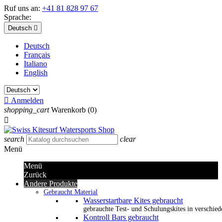
Ruf uns an:
+41 81 828 97 67
Sprache:
Deutsch

Deutsch
Français
Italiano
English

Anmelden
shopping_cart
Warenkorb
(0)

search
clear
Menü
Menü
Zurück
Andere Produkte
Gebraucht Material
Wasserstartbare Kites gebraucht
gebrauchte Test- und Schulungskites in verschied
Kontroll Bars gebraucht