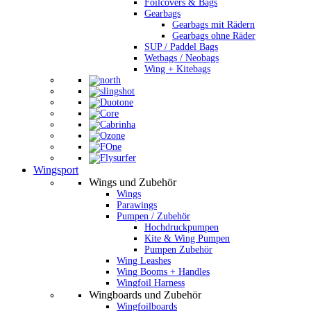
Foilcovers & Bags
Gearbags
Gearbags mit Rädern
Gearbags ohne Räder
SUP / Paddel Bags
Wetbags / Neobags
Wing + Kitebags
Wingsport
Wings und Zubehör
Wings
Parawings
Pumpen / Zubehör
Hochdruckpumpen
Kite & Wing Pumpen
Pumpen Zubehör
Wing Leashes
Wing Booms + Handles
Wingfoil Harness
Wingboards und Zubehör
Wingfoilboards