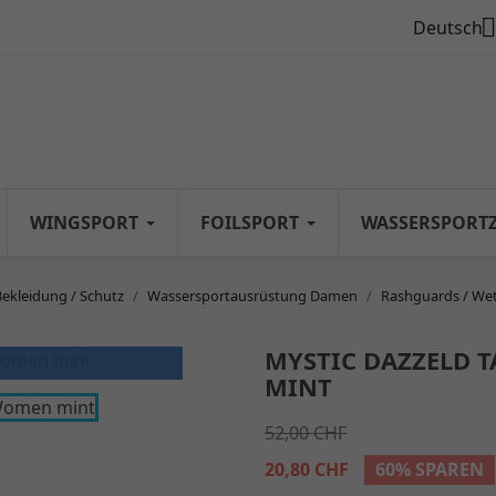

Deutsch
WINGSPORT
FOILSPORT
WASSERSPORT
Bekleidung / Schutz
Wassersportausrüstung Damen
Rashguards / Wet
MYSTIC DAZZELD
MINT
52,00 CHF
20,80 CHF
60% SPAREN