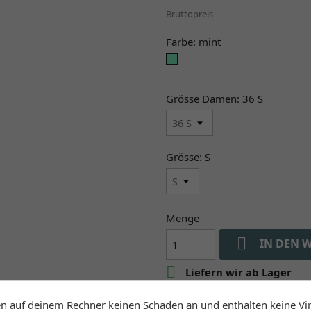
Bruttopreis
Farbe: mint
mint
Grösse Damen: 36 S
Grösse: S
Menge

IN DEN 

Liefern wir ab Lager
en auf deinem Rechner keinen Schaden an und enthalten keine Vi