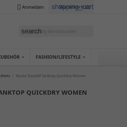
shopping_cart

Warenkorb
(0)
Anmelden
search
ZUBEHÖR
FASHION/LIFESTYLE
shirts
Mystic Dazzeld Tanktop Quickdry Women
 TANKTOP QUICKDRY WOMEN