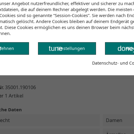
unser Angebot nutzerfreundlicher, effektiver und sicherer zu mac
Verfügbarkeit (Lager, 
extdateien, die auf deinem Rechner abgelegt werden. Die meisten
ookies sind so genannte “Session-Cookies”. Sie werden nach End
Lager Wind&Snow
atisch gelöscht. Andere Cookies bleiben auf deinem Endgerät ge
an Lager
:
ht. Diese Cookies ermöglichen es uns deinen Browser beim näch
2-4 Werktage
nnen.
r
tune
done
Klicke hier um die Lagerb
lehnen
Einstellungen
Akz
Datenschutz- und Coo
r.
35001.190106
er
1 Artikel
che Daten
echt
Damen