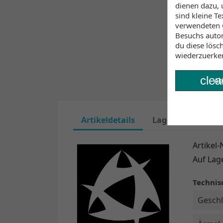
dienen dazu, 
sind kleine T
verwendeten C
Besuchs autom
du diese lösc
wiederzuerke
clea
Ab
Artikeldetails
Lagerbestand
Artikel-N
Auf Lag
Technis
Geschl