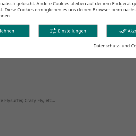
atisch gelöscht. Andere Cookies bleiben auf deinem Endgerät ge
ht. Diese Cookies ermöglichen es uns deinen Browser beim näch
nnen.
tune
done_all
lehnen
Einstellungen
Akz
Datenschutz- und Coo
Flysurfer, Crazy Fly, etc...