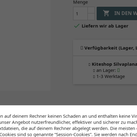
Menge

IN DEN 

Liefern wir ab Lager
Verfügbarkeit (Lager, 
Kiteshop Silvaplan
an Lager
:
1-3 Werktage
en auf deinem Rechner keinen Schaden an und enthalten keine Vi
unser Angebot nutzerfreundlicher, effektiver und sicherer zu mac
extdateien, die auf deinem Rechner abgelegt werden. Die meisten
ookies sind so genannte “Session-Cookies”. Sie werden nach End