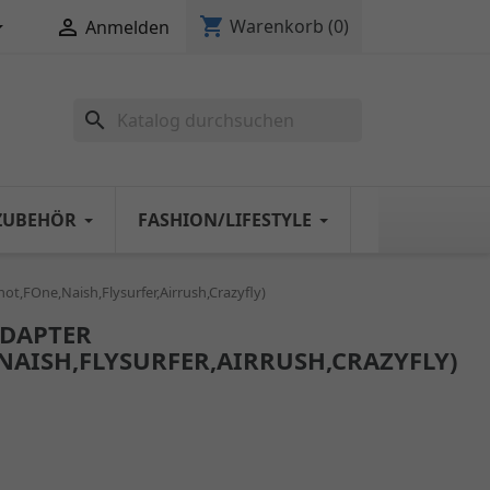
shopping_cart


Warenkorb
(0)
Anmelden
search
ZUBEHÖR
FASHION/LIFESTYLE
ot,FOne,Naish,Flysurfer,Airrush,Crazyfly)
ADAPTER
NAISH,FLYSURFER,AIRRUSH,CRAZYFLY)