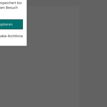
speichert bis
sten Besuch
eptieren
kie-Richtlinie