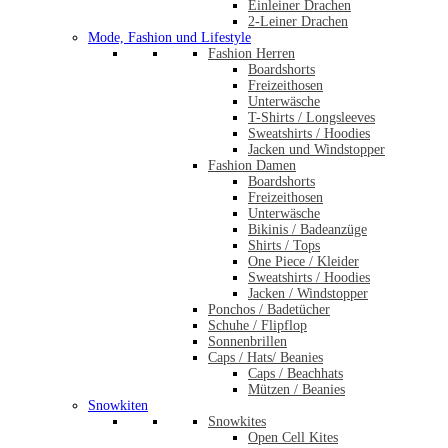
Einleiner Drachen
2-Leiner Drachen
Mode, Fashion und Lifestyle
Fashion Herren
Boardshorts
Freizeithosen
Unterwäsche
T-Shirts / Longsleeves
Sweatshirts / Hoodies
Jacken und Windstopper
Fashion Damen
Boardshorts
Freizeithosen
Unterwäsche
Bikinis / Badeanzüge
Shirts / Tops
One Piece / Kleider
Sweatshirts / Hoodies
Jacken / Windstopper
Ponchos / Badetücher
Schuhe / Flipflop
Sonnenbrillen
Caps / Hats/ Beanies
Caps / Beachhats
Mützen / Beanies
Snowkiten
Snowkites
Open Cell Kites