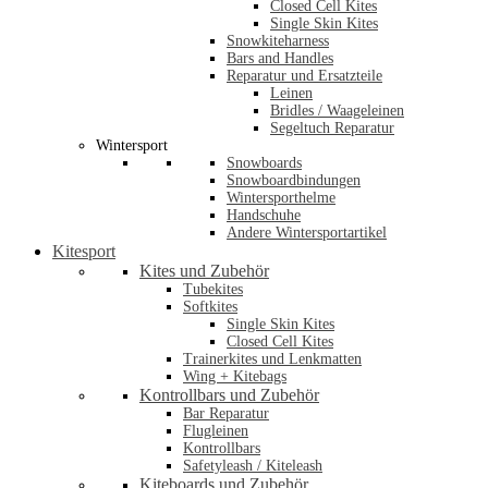
Closed Cell Kites
Single Skin Kites
Snowkiteharness
Bars and Handles
Reparatur und Ersatzteile
Leinen
Bridles / Waageleinen
Segeltuch Reparatur
Wintersport
Snowboards
Snowboardbindungen
Wintersporthelme
Handschuhe
Andere Wintersportartikel
Kitesport
Kites und Zubehör
Tubekites
Softkites
Single Skin Kites
Closed Cell Kites
Trainerkites und Lenkmatten
Wing + Kitebags
Kontrollbars und Zubehör
Bar Reparatur
Flugleinen
Kontrollbars
Safetyleash / Kiteleash
Kiteboards und Zubehör