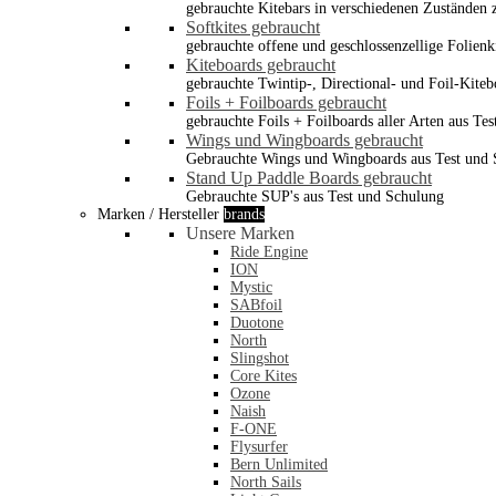
gebrauchte Kitebars in verschiedenen Zuständen z
Softkites gebraucht
gebrauchte offene und geschlossenzellige Folienk
Kiteboards gebraucht
gebrauchte Twintip-, Directional- und Foil-Kiteb
Foils + Foilboards gebraucht
gebrauchte Foils + Foilboards aller Arten aus Te
Wings und Wingboards gebraucht
Gebrauchte Wings und Wingboards aus Test und
Stand Up Paddle Boards gebraucht
Gebrauchte SUP's aus Test und Schulung
Marken / Hersteller
brands
Unsere Marken
Ride Engine
ION
Mystic
SABfoil
Duotone
North
Slingshot
Core Kites
Ozone
Naish
F-ONE
Flysurfer
Bern Unlimited
North Sails