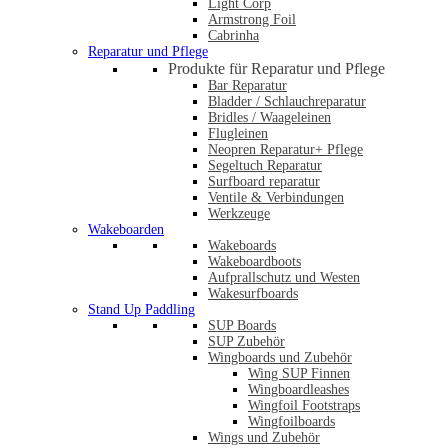
Light Corp
Armstrong Foil
Cabrinha
Reparatur und Pflege
Produkte für Reparatur und Pflege
Bar Reparatur
Bladder / Schlauchreparatur
Bridles / Waageleinen
Flugleinen
Neopren Reparatur+ Pflege
Segeltuch Reparatur
Surfboard reparatur
Ventile & Verbindungen
Werkzeuge
Wakeboarden
Wakeboards
Wakeboardboots
Aufprallschutz und Westen
Wakesurfboards
Stand Up Paddling
SUP Boards
SUP Zubehör
Wingboards und Zubehör
Wing SUP Finnen
Wingboardleashes
Wingfoil Footstraps
Wingfoilboards
Wings und Zubehör