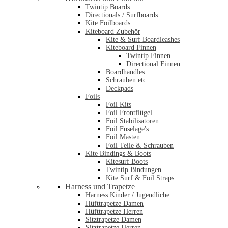
Twintip Boards
Directionals / Surfboards
Kite Foilboards
Kiteboard Zubehör
Kite & Surf Boardleashes
Kiteboard Finnen
Twintip Finnen
Directional Finnen
Boardhandles
Schrauben etc
Deckpads
Foils
Foil Kits
Foil Frontflügel
Foil Stabilisatoren
Foil Fuselage's
Foil Masten
Foil Teile & Schrauben
Kite Bindings & Boots
Kitesurf Boots
Twintip Bindungen
Kite Surf & Foil Straps
Harness und Trapetze
Harness Kinder / Jugendliche
Hüfttrapetze Damen
Hüfttrapetze Herren
Sitztrapetze Damen
Sitztrapetze Herren