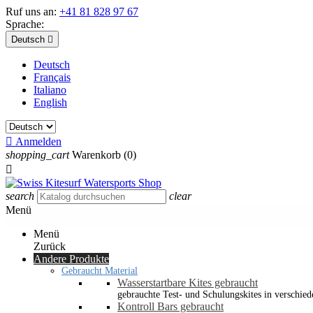
Ruf uns an:
+41 81 828 97 67
Sprache:
Deutsch

Deutsch
Français
Italiano
English

Anmelden
shopping_cart
Warenkorb
(0)

search
clear
Menü
Menü
Zurück
Andere Produkte
Gebraucht Material
Wasserstartbare Kites gebraucht
gebrauchte Test- und Schulungskites in verschied
Kontroll Bars gebraucht