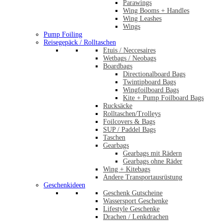
Parawings
Wing Booms + Handles
Wing Leashes
Wings
Pump Foiling
Reisegepäck / Rolltaschen
Etuis / Neccesaires
Wetbags / Neobags
Boardbags
Directionalboard Bags
Twintipboard Bags
Wingfoilboard Bags
Kite + Pump Foilboard Bags
Rucksäcke
Rolltaschen/Trolleys
Foilcovers & Bags
SUP / Paddel Bags
Taschen
Gearbags
Gearbags mit Rädern
Gearbags ohne Räder
Wing + Kitebags
Andere Transportausrüstung
Geschenkideen
Geschenk Gutscheine
Wassersport Geschenke
Lifestyle Geschenke
Drachen / Lenkdrachen