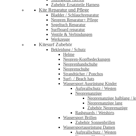
Zubehör Ersatzteile Harness
Kite Reparatur und Pflege
Bladder / Schlauchreparatur
Neopren Reparatur+ Pflege
Segeltuch Reparatur
Surfboard reparatur
Ventile & Verbindungen
Werkzeuge
Kitesurf Zubehör
Bekleidung / Schutz
Helme
Neopren-Kopfbedeckungen
Neoprenhandschuhe
Neoprenschuhe
Strandtücher / Ponchos
Surf- / Beach hats
Wassersport Ausrüstung Kinder
Aufprallschutz / Westen
Neoprenanzüge
Neoprenanzüge halblang / k
Neoprenanzüge lang
Zubehör Neoprenazüge
Rashguards / Wetshirts
Wassersport Brillen
Zubehör Sonnenbrillen
Wassersportausrüstung Damen
Aufprallschutz / Westen