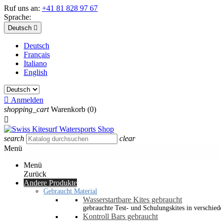
Ruf uns an:
+41 81 828 97 67
Sprache:
Deutsch

Deutsch
Français
Italiano
English

Anmelden
shopping_cart
Warenkorb
(0)

search
clear
Menü
Menü
Zurück
Andere Produkte
Gebraucht Material
Wasserstartbare Kites gebraucht
gebrauchte Test- und Schulungskites in verschied
Kontroll Bars gebraucht