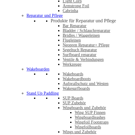
Light Corp
Armstrong Foil
Cabrinha
Reparatur und Pflege
Produkte für Reparatur und Pflege
Bar Reparatur
Bladder / Schlauchreparatur
Bridles / Waageleinen
Flugleinen
Neopren Reparatur+ Pflege
Segeltuch Reparatur
Surfboard reparatur
Ventile & Verbindungen
Werkzeuge
Wakeboarden
Wakeboards
Wakeboardboots
Aufprallschutz und Westen
Wakesurfboards
Stand Up Paddling
SUP Boards
SUP Zubehör
Wingboards und Zubehör
Wing SUP Finnen
Wingboardleashes
Wingfoil Footstraps
Wingfoilboards
Wings und Zubehör