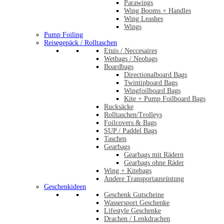
Parawings
Wing Booms + Handles
Wing Leashes
Wings
Pump Foiling
Reisegepäck / Rolltaschen
Etuis / Neccesaires
Wetbags / Neobags
Boardbags
Directionalboard Bags
Twintipboard Bags
Wingfoilboard Bags
Kite + Pump Foilboard Bags
Rucksäcke
Rolltaschen/Trolleys
Foilcovers & Bags
SUP / Paddel Bags
Taschen
Gearbags
Gearbags mit Rädern
Gearbags ohne Räder
Wing + Kitebags
Andere Transportausrüstung
Geschenkideen
Geschenk Gutscheine
Wassersport Geschenke
Lifestyle Geschenke
Drachen / Lenkdrachen