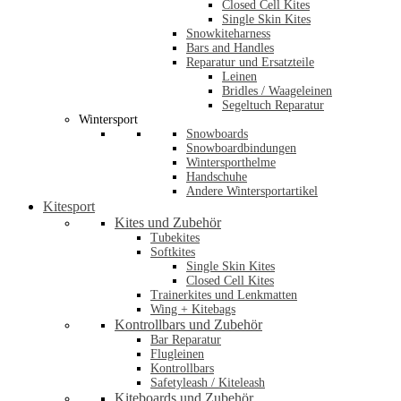
Closed Cell Kites
Single Skin Kites
Snowkiteharness
Bars and Handles
Reparatur und Ersatzteile
Leinen
Bridles / Waageleinen
Segeltuch Reparatur
Wintersport
Snowboards
Snowboardbindungen
Wintersporthelme
Handschuhe
Andere Wintersportartikel
Kitesport
Kites und Zubehör
Tubekites
Softkites
Single Skin Kites
Closed Cell Kites
Trainerkites und Lenkmatten
Wing + Kitebags
Kontrollbars und Zubehör
Bar Reparatur
Flugleinen
Kontrollbars
Safetyleash / Kiteleash
Kiteboards und Zubehör