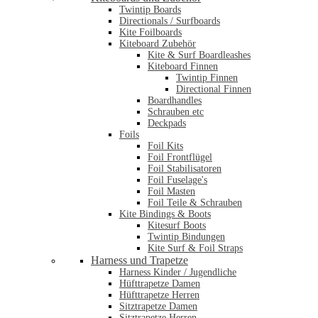
Twintip Boards
Directionals / Surfboards
Kite Foilboards
Kiteboard Zubehör
Kite & Surf Boardleashes
Kiteboard Finnen
Twintip Finnen
Directional Finnen
Boardhandles
Schrauben etc
Deckpads
Foils
Foil Kits
Foil Frontflügel
Foil Stabilisatoren
Foil Fuselage's
Foil Masten
Foil Teile & Schrauben
Kite Bindings & Boots
Kitesurf Boots
Twintip Bindungen
Kite Surf & Foil Straps
Harness und Trapetze
Harness Kinder / Jugendliche
Hüfttrapetze Damen
Hüfttrapetze Herren
Sitztrapetze Damen
Sitztrapetze Herren