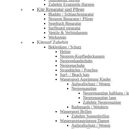
Zubehör Ersatzteile Harness
Kite Reparatur und Pflege
Bladder / Schlauchreparatur
Neopren Reparatur+ Pflege
Segeltuch Reparatur
Surfboard reparatur
Ventile & Verbindungen
Werkzeuge
Kitesurf Zubehör
Bekleidung / Schutz
Helme
Neopren-Kopfbedeckungen
Neoprenhandschuhe
Neoprenschuhe
Strandtücher / Ponchos
Surf- / Beach hats
Wassersport Ausrüstung Kinder
Aufprallschutz / Westen
Neoprenanzüge
Neoprenanzüge halblang / k
Neoprenanzüge lang
Zubehör Neoprenazüge
Rashguards / Wetshirts
Wassersport Brillen
Zubehör Sonnenbrillen
Wassersportausrüstung Damen
Aufprallschutz / Westen