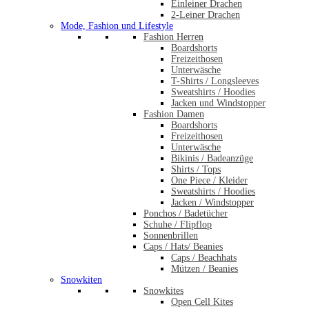
Einleiner Drachen
2-Leiner Drachen
Mode, Fashion und Lifestyle
Fashion Herren
Boardshorts
Freizeithosen
Unterwäsche
T-Shirts / Longsleeves
Sweatshirts / Hoodies
Jacken und Windstopper
Fashion Damen
Boardshorts
Freizeithosen
Unterwäsche
Bikinis / Badeanzüge
Shirts / Tops
One Piece / Kleider
Sweatshirts / Hoodies
Jacken / Windstopper
Ponchos / Badetücher
Schuhe / Flipflop
Sonnenbrillen
Caps / Hats/ Beanies
Caps / Beachhats
Mützen / Beanies
Snowkiten
Snowkites
Open Cell Kites