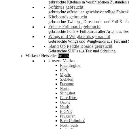
gebrauchte Kitebars in verschiedenen Zuständen z
Softkites gebraucht
gebrauchte offene und geschlossenzellige Folienk
Kiteboards gebraucht
gebrauchte Twintip-, Directional- und Foil-Kiteb
Foils + Foilboards gebraucht
gebrauchte Foils + Foilboards aller Arten aus Te
Wings und Wingboards gebraucht
Gebrauchte Wings und Wingboards aus Test und
Stand Up Paddle Boards gebraucht
Gebrauchte SUP's aus Test und Schulung
Marken / Hersteller
brands
Unsere Marken
Ride Engine
ION
Mystic
SABfoil
Duotone
North
Slingshot
Core Kites
Ozone
Naish
F-ONE
Flysurfer
Bern Unlimited
North Sails