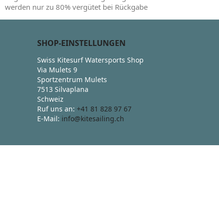
werden nur zu 80% vergütet bei Rückgabe
SHOP-EINSTELLUNGEN
Swiss Kitesurf Watersports Shop
Via Mulets 9
Sportzentrum Mulets
7513 Silvaplana
Schweiz
Ruf uns an:
+41 81 828 97 67
E-Mail:
info@kitesailing.ch