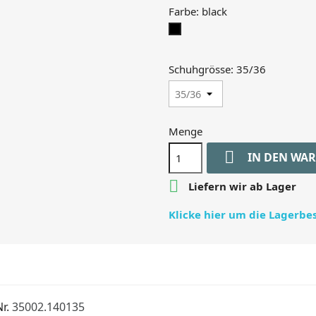
Farbe: black
black
Schuhgrösse: 35/36
Menge

IN DEN WA

Liefern wir ab Lager
Klicke hier um die Lagerb
r.
35002.140135