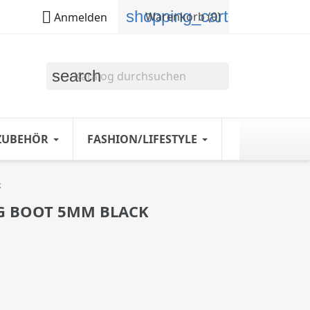
shopping_cart

Warenkorb
(0)
Anmelden
search
ZUBEHÖR
FASHION/LIFESTYLE
k
G BOOT 5MM BLACK