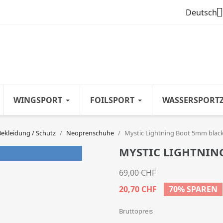

Deutsch
WINGSPORT
FOILSPORT
WASSERSPORT
Bekleidung / Schutz
Neoprenschuhe
Mystic Lightning Boot 5mm blac
MYSTIC LIGHTNIN
69,00 CHF
20,70 CHF
70% SPAREN
Bruttopreis