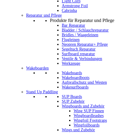
Light Corp
Armstrong Foil
Cabrinha
Reparatur und Pflege
Produkte für Reparatur und Pflege
Bar Reparatur
Bladder / Schlauchreparatur
Bridles / Waageleinen
Flugleinen
Neopren Reparatur+ Pflege
Segeltuch Reparatur
Surfboard reparatur
Ventile & Verbindungen
Werkzeuge
Wakeboarden
Wakeboards
Wakeboardboots
Aufprallschutz und Westen
Wakesurfboards
Stand Up Paddling
SUP Boards
SUP Zubehör
Wingboards und Zubehör
Wing SUP Finnen
Wingboardleashes
Wingfoil Footstraps
Wingfoilboards
Wings und Zubehör