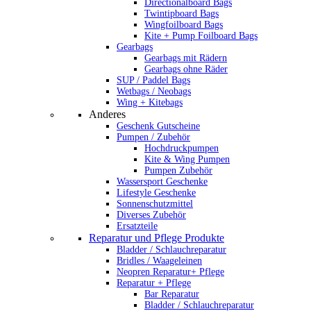
Directionalboard Bags
Twintipboard Bags
Wingfoilboard Bags
Kite + Pump Foilboard Bags
Gearbags
Gearbags mit Rädern
Gearbags ohne Räder
SUP / Paddel Bags
Wetbags / Neobags
Wing + Kitebags
Anderes
Geschenk Gutscheine
Pumpen / Zubehör
Hochdruckpumpen
Kite & Wing Pumpen
Pumpen Zubehör
Wassersport Geschenke
Lifestyle Geschenke
Sonnenschutzmittel
Diverses Zubehör
Ersatzteile
Reparatur und Pflege Produkte
Bladder / Schlauchreparatur
Bridles / Waageleinen
Neopren Reparatur+ Pflege
Reparatur + Pflege
Bar Reparatur
Bladder / Schlauchreparatur