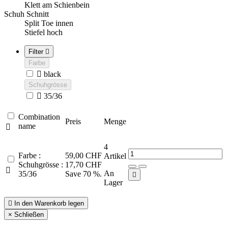
Klett am Schienbein
Schuh Schnitt
Split Toe innen
Stiefel hoch
Filter

Farbe

black
Schuhgrösse

35/36
Combination
Preis
Menge
name

4
Farbe :
59,00 CHF
Artikel
Schuhgrösse :
17,70 CHF

An
35/36
Save 70 %.

Lager

In den Warenkorb legen
×
Schließen