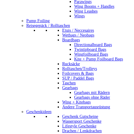
Parawings
Wing Booms + Handles
Wing Leashes
Wings
Pump Foiling
Reisegepäck / Rolltaschen
Etuis / Neccesaires
Wetbags / Neobags
Boardbags
Directionalboard Bags
Twintipboard Bags
Wingfoilboard Bags
Kite + Pump Foilboard Bags
Rucksäcke
Rolltaschen/Trolleys
Foilcovers & Bags
SUP / Paddel Bags
Taschen
Gearbags
Gearbags mit Rädern
Gearbags ohne Räder
Wing + Kitebags
Andere Transportausrüstung
Geschenkideen
Geschenk Gutscheine
Wassersport Geschenke
Lifestyle Geschenke
Drachen / Lenkdrachen