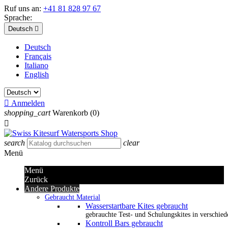
Ruf uns an:
+41 81 828 97 67
Sprache:
Deutsch

Deutsch
Français
Italiano
English

Anmelden
shopping_cart
Warenkorb
(0)

search
clear
Menü
Menü
Zurück
Andere Produkte
Gebraucht Material
Wasserstartbare Kites gebraucht
gebrauchte Test- und Schulungskites in verschied
Kontroll Bars gebraucht