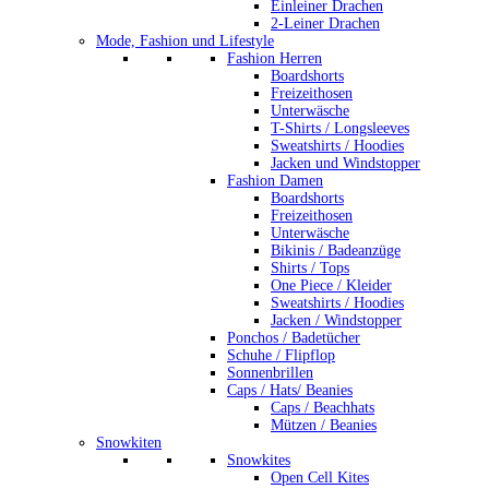
Einleiner Drachen
2-Leiner Drachen
Mode, Fashion und Lifestyle
Fashion Herren
Boardshorts
Freizeithosen
Unterwäsche
T-Shirts / Longsleeves
Sweatshirts / Hoodies
Jacken und Windstopper
Fashion Damen
Boardshorts
Freizeithosen
Unterwäsche
Bikinis / Badeanzüge
Shirts / Tops
One Piece / Kleider
Sweatshirts / Hoodies
Jacken / Windstopper
Ponchos / Badetücher
Schuhe / Flipflop
Sonnenbrillen
Caps / Hats/ Beanies
Caps / Beachhats
Mützen / Beanies
Snowkiten
Snowkites
Open Cell Kites