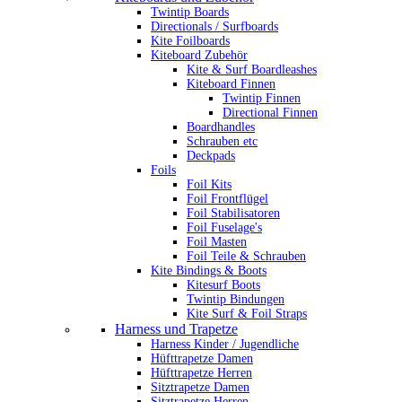
Twintip Boards
Directionals / Surfboards
Kite Foilboards
Kiteboard Zubehör
Kite & Surf Boardleashes
Kiteboard Finnen
Twintip Finnen
Directional Finnen
Boardhandles
Schrauben etc
Deckpads
Foils
Foil Kits
Foil Frontflügel
Foil Stabilisatoren
Foil Fuselage's
Foil Masten
Foil Teile & Schrauben
Kite Bindings & Boots
Kitesurf Boots
Twintip Bindungen
Kite Surf & Foil Straps
Harness und Trapetze
Harness Kinder / Jugendliche
Hüfttrapetze Damen
Hüfttrapetze Herren
Sitztrapetze Damen
Sitztrapetze Herren