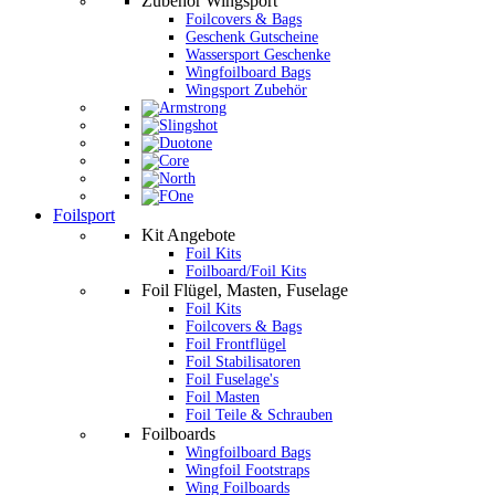
Zubehör Wingsport
Foilcovers & Bags
Geschenk Gutscheine
Wassersport Geschenke
Wingfoilboard Bags
Wingsport Zubehör
Foilsport
Kit Angebote
Foil Kits
Foilboard/Foil Kits
Foil Flügel, Masten, Fuselage
Foil Kits
Foilcovers & Bags
Foil Frontflügel
Foil Stabilisatoren
Foil Fuselage's
Foil Masten
Foil Teile & Schrauben
Foilboards
Wingfoilboard Bags
Wingfoil Footstraps
Wing Foilboards