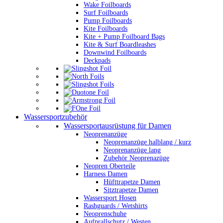
Wake Foilboards
Surf Foilboards
Pump Foilboards
Kite Foilboards
Kite + Pump Foilboard Bags
Kite & Surf Boardleashes
Downwind Foilboards
Deckpads
Wassersportzubehör
Wassersportausrüstung für Damen
Neoprenanzüge
Neoprenanzüge halblang / kurz
Neoprenanzüge lang
Zubehör Neoprenazüge
Neopren Oberteile
Harness Damen
Hüfttrapetze Damen
Sitztrapetze Damen
Wassersport Hosen
Rashguards / Wetshirts
Neoprenschuhe
Aufprallschutz / Westen