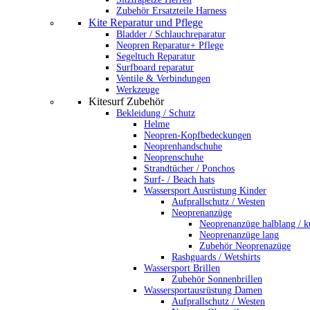
Zubehör Ersatzteile Harness
Kite Reparatur und Pflege
Bladder / Schlauchreparatur
Neopren Reparatur+ Pflege
Segeltuch Reparatur
Surfboard reparatur
Ventile & Verbindungen
Werkzeuge
Kitesurf Zubehör
Bekleidung / Schutz
Helme
Neopren-Kopfbedeckungen
Neoprenhandschuhe
Neoprenschuhe
Strandtücher / Ponchos
Surf- / Beach hats
Wassersport Ausrüstung Kinder
Aufprallschutz / Westen
Neoprenanzüge
Neoprenanzüge halblang / k
Neoprenanzüge lang
Zubehör Neoprenazüge
Rashguards / Wetshirts
Wassersport Brillen
Zubehör Sonnenbrillen
Wassersportausrüstung Damen
Aufprallschutz / Westen