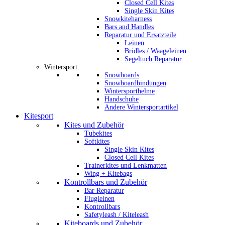
Closed Cell Kites
Single Skin Kites
Snowkiteharness
Bars and Handles
Reparatur und Ersatzteile
Leinen
Bridles / Waageleinen
Segeltuch Reparatur
Wintersport
Snowboards
Snowboardbindungen
Wintersporthelme
Handschuhe
Andere Wintersportartikel
Kitesport
Kites und Zubehör
Tubekites
Softkites
Single Skin Kites
Closed Cell Kites
Trainerkites und Lenkmatten
Wing + Kitebags
Kontrollbars und Zubehör
Bar Reparatur
Flugleinen
Kontrollbars
Safetyleash / Kiteleash
Kiteboards und Zubehör