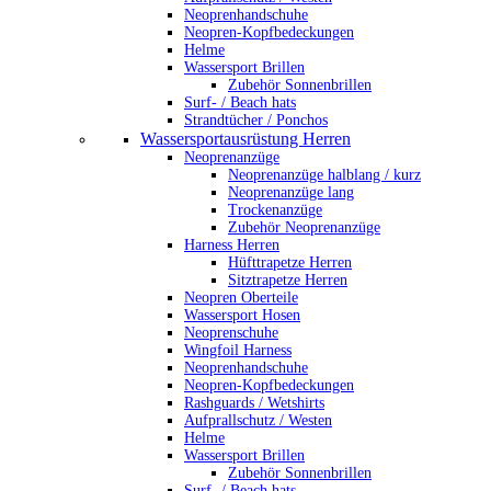
Neoprenhandschuhe
Neopren-Kopfbedeckungen
Helme
Wassersport Brillen
Zubehör Sonnenbrillen
Surf- / Beach hats
Strandtücher / Ponchos
Wassersportausrüstung Herren
Neoprenanzüge
Neoprenanzüge halblang / kurz
Neoprenanzüge lang
Trockenanzüge
Zubehör Neoprenanzüge
Harness Herren
Hüfttrapetze Herren
Sitztrapetze Herren
Neopren Oberteile
Wassersport Hosen
Neoprenschuhe
Wingfoil Harness
Neoprenhandschuhe
Neopren-Kopfbedeckungen
Rashguards / Wetshirts
Aufprallschutz / Westen
Helme
Wassersport Brillen
Zubehör Sonnenbrillen
Surf- / Beach hats