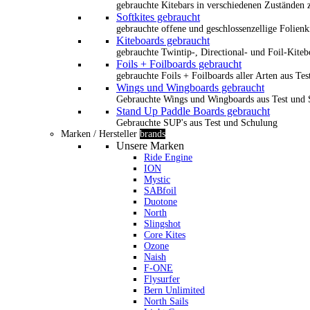
gebrauchte Kitebars in verschiedenen Zuständen z
Softkites gebraucht
gebrauchte offene und geschlossenzellige Folienk
Kiteboards gebraucht
gebrauchte Twintip-, Directional- und Foil-Kiteb
Foils + Foilboards gebraucht
gebrauchte Foils + Foilboards aller Arten aus Te
Wings und Wingboards gebraucht
Gebrauchte Wings und Wingboards aus Test und
Stand Up Paddle Boards gebraucht
Gebrauchte SUP's aus Test und Schulung
Marken / Hersteller
brands
Unsere Marken
Ride Engine
ION
Mystic
SABfoil
Duotone
North
Slingshot
Core Kites
Ozone
Naish
F-ONE
Flysurfer
Bern Unlimited
North Sails