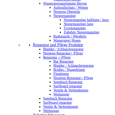
Wassersportausrüstung Herren
Aufprallschutz / Westen
Neopren Oberteile
Neoprenanzüge
Neoprenanzüge halblang / kurz
Neoprenanzüge lang
Trockenanzüge
Zubehör Neoprenanzüge
Rashguards / Wetshirts
Wassersport Hosen
Repararur und Pflege Produkte
Bladder / Schlauchreparatur
Neopren Reparatur+ Pflege
Reparatur + Pflege
Bar Reparatur
Bladder / Schlauchreparatur
Bridles / Waageleinen
Flugleinen
Neopren Reparatur+ Pflege
Segeltuch Reparatur
Surfboard reparatur
Ventile & Verbindungen
Werkzeuge
Segeltuch Reparatur
Surfboard reparatur
Ventile & Verbindungen
Werkzeuge