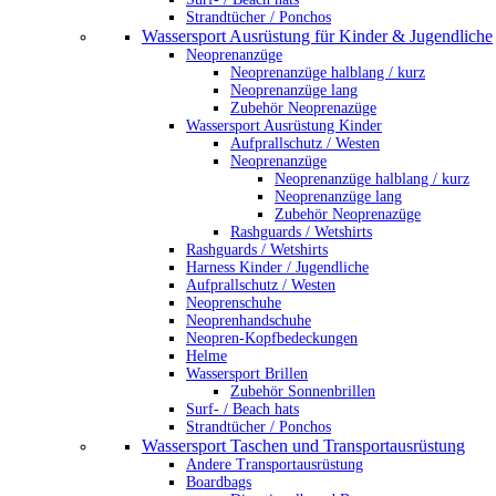
Strandtücher / Ponchos
Wassersport Ausrüstung für Kinder & Jugendliche
Neoprenanzüge
Neoprenanzüge halblang / kurz
Neoprenanzüge lang
Zubehör Neoprenazüge
Wassersport Ausrüstung Kinder
Aufprallschutz / Westen
Neoprenanzüge
Neoprenanzüge halblang / kurz
Neoprenanzüge lang
Zubehör Neoprenazüge
Rashguards / Wetshirts
Rashguards / Wetshirts
Harness Kinder / Jugendliche
Aufprallschutz / Westen
Neoprenschuhe
Neoprenhandschuhe
Neopren-Kopfbedeckungen
Helme
Wassersport Brillen
Zubehör Sonnenbrillen
Surf- / Beach hats
Strandtücher / Ponchos
Wassersport Taschen und Transportausrüstung
Andere Transportausrüstung
Boardbags