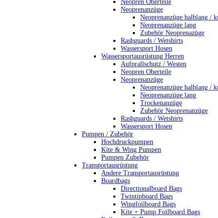
Neopren Oberteile
Neoprenanzüge
Neoprenanzüge halblang / k
Neoprenanzüge lang
Zubehör Neoprenazüge
Rashguards / Wetshirts
Wassersport Hosen
Wassersportausrüstung Herren
Aufprallschutz / Westen
Neopren Oberteile
Neoprenanzüge
Neoprenanzüge halblang / k
Neoprenanzüge lang
Trockenanzüge
Zubehör Neoprenanzüge
Rashguards / Wetshirts
Wassersport Hosen
Pumpen / Zubehör
Hochdruckpumpen
Kite & Wing Pumpen
Pumpen Zubehör
Transportausrüstung
Andere Transportausrüstung
Boardbags
Directionalboard Bags
Twintipboard Bags
Wingfoilboard Bags
Kite + Pump Foilboard Bags