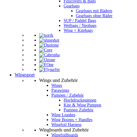
Foilcovers & Bags
Gearbags
Gearbags mit Rädern
Gearbags ohne Räder
SUP / Paddel Bags
Wetbags / Neobags
Wing + Kitebags
Wingsport
Wings und Zubehör
Wings
Parawings
Pumpen / Zubehör
Hochdruckpumpen
Kite & Wing Pumpen
Pumpen Zubehör
Wing Leashes
Wing Booms + Handles
Wingfoil Harness
Wingboards und Zubehör
Wingfoilboards