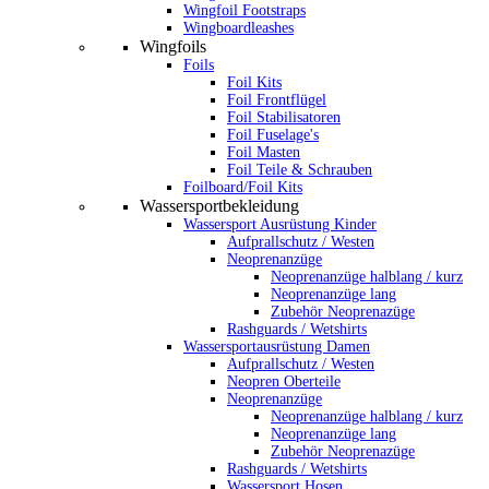
Wingfoil Footstraps
Wingboardleashes
Wingfoils
Foils
Foil Kits
Foil Frontflügel
Foil Stabilisatoren
Foil Fuselage's
Foil Masten
Foil Teile & Schrauben
Foilboard/Foil Kits
Wassersportbekleidung
Wassersport Ausrüstung Kinder
Aufprallschutz / Westen
Neoprenanzüge
Neoprenanzüge halblang / kurz
Neoprenanzüge lang
Zubehör Neoprenazüge
Rashguards / Wetshirts
Wassersportausrüstung Damen
Aufprallschutz / Westen
Neopren Oberteile
Neoprenanzüge
Neoprenanzüge halblang / kurz
Neoprenanzüge lang
Zubehör Neoprenazüge
Rashguards / Wetshirts
Wassersport Hosen