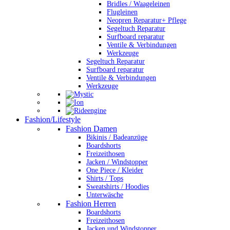
Bridles / Waageleinen
Flugleinen
Neopren Reparatur+ Pflege
Segeltuch Reparatur
Surfboard reparatur
Ventile & Verbindungen
Werkzeuge
Segeltuch Reparatur
Surfboard reparatur
Ventile & Verbindungen
Werkzeuge
Fashion/Lifestyle
Fashion Damen
Bikinis / Badeanzüge
Boardshorts
Freizeithosen
Jacken / Windstopper
One Piece / Kleider
Shirts / Tops
Sweatshirts / Hoodies
Unterwäsche
Fashion Herren
Boardshorts
Freizeithosen
Jacken und Windstopper