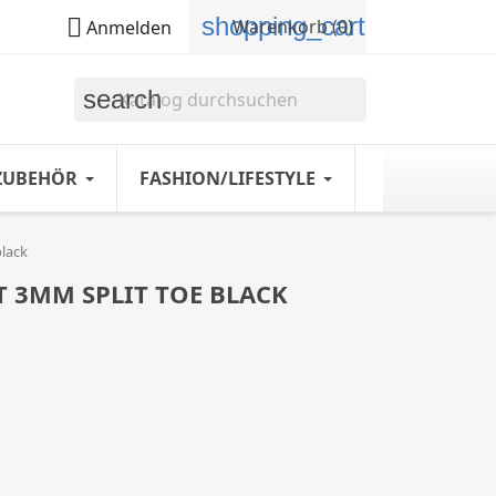
shopping_cart

Warenkorb
(0)
Anmelden
search
ZUBEHÖR
FASHION/LIFESTYLE
black
 3MM SPLIT TOE BLACK