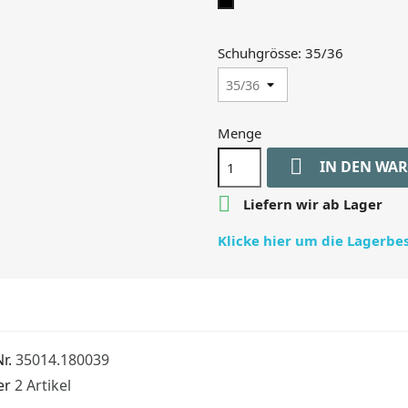
black
Schuhgrösse: 35/36
Menge

IN DEN WA

Liefern wir ab Lager
Klicke hier um die Lagerb
r.
35014.180039
er
2 Artikel