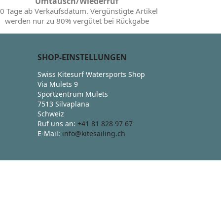
Umtausch/Wiederruf
0 Tage ab Verkaufsdatum. Vergünstigte Artikel
werden nur zu 80% vergütet bei Rückgabe
SHOP-EINSTELLUNGEN
Swiss Kitesurf Watersports Shop
Via Mulets 9
Sportzentrum Mulets
7513 Silvaplana
Schweiz
Ruf uns an:
+41 81 828 97 67
E-Mail:
info@kitesailing.ch