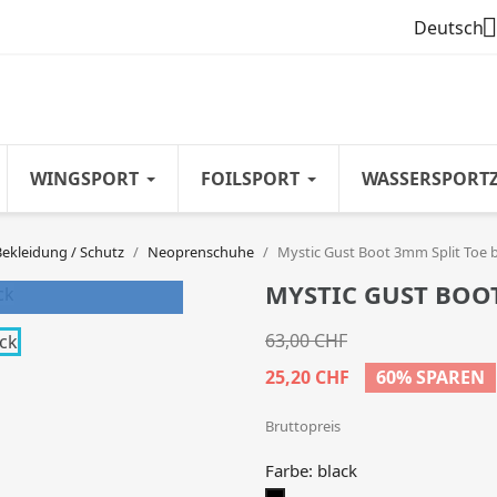

Deutsch
WINGSPORT
FOILSPORT
WASSERSPORT
Bekleidung / Schutz
Neoprenschuhe
Mystic Gust Boot 3mm Split Toe 
MYSTIC GUST BOOT
63,00 CHF
25,20 CHF
60% SPAREN
Bruttopreis
Farbe: black