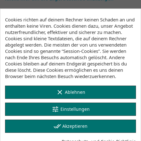
Cookies richten auf deinem Rechner keinen Schaden an und
Beschreibung
Artikeldetails
enthalten keine Viren. Cookies dienen dazu, unser Angebot
nutzerfreundlicher, effektiver und sicherer zu machen.
Lagerbestand
Cookies sind kleine Textdateien, die auf deinem Rechner
abgelegt werden. Die meisten der von uns verwendeten
Cookies sind so genannte “Session-Cookies”. Sie werden
Like most everyone else, we were tired of wearing
nach Ende Ihres Besuchs automatisch gelöscht. Andere
clunky gloves in the water. So we did what we
Cookies bleiben auf deinem Endgerät gespeichert bis du
always do—went to the design studio and created
diese löscht. Diese Cookies ermöglichen es uns deinen
ones that are far superior. Made with
Browser beim nächsten Besuch wiederzuerkennen.
petrochemical-free limestone neoprene, our 3mm
Aire Gloves have a pre-curve design that eliminates
clear
the hand pump associated with most neoprene
Ablehnen
gloves. We also added a rubberized texture to
provide a more tactile feel and a Thermal Lock
tune
Einstellungen
fleece liner for maximum warmth.
Features
done_all
Akzeptieren
Sustainable, durable limestone neoprene
Pre-curve design eliminates hand pump