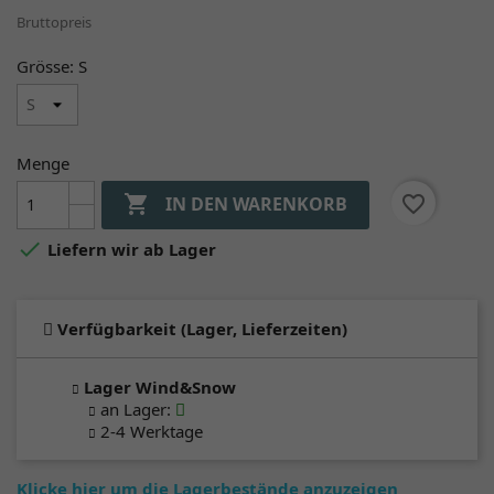
Bruttopreis
Grösse: S
Menge

favorite_border
IN DEN WARENKORB

Liefern wir ab Lager
Verfügbarkeit (Lager, Lieferzeiten)
Lager Wind&Snow
an Lager
:
2-4 Werktage
Klicke hier um die Lagerbestände anzuzeigen