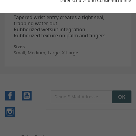
Datenschutz- und Cookie-Richtlinie
Thermal Lock fleece liner that traps heat and
dries fast
Tapered wrist entry creates a tight seal,
trapping water out
Rubberized wetsuit integration
Rubberized texture on palm and fingers
Sizes
Small, Medium, Large, X-Large
Facebook
YouTube
Instagram