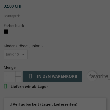
32,00 CHF
Bruttopreis
Farbe: black
black
Kinder Grösse: Junior S
Menge

favorit
IN DEN WARENKORB

Liefern wir ab Lager
Verfügbarkeit (Lager, Lieferzeiten)