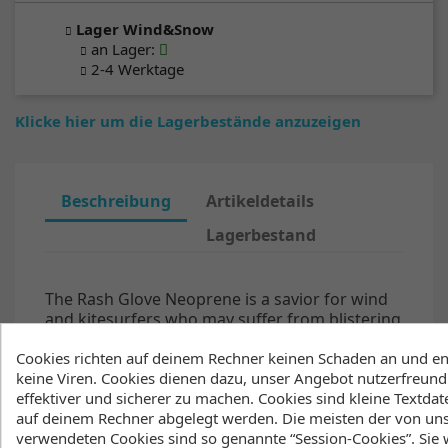
Lager Wind&Snow
an Lager
:
2-4 Werktage
Klicke hier um die Lagerbestände anzuzeigen
Beschreibung
Artikeldetails
Lagerbestand
The Rash Glove Neoprene is a savior for wind
and kitesurfers who may suffer from blistering
on the hands after repeatedly gripping the bar
Cookies richten auf deinem Rechner keinen Schaden an und en
or boom too tight. Featuring an amara
keine Viren. Cookies dienen dazu, unser Angebot nutzerfreundl
(synthetic leather) palm and Velcro wrist strap
effektiver und sicherer zu machen. Cookies sind kleine Textdate
to find your perfect fit,
the Rash Gloves
auf deinem Rechner abgelegt werden. Die meisten der von un
combine ultimate protection with minimal
verwendeten Cookies sind so genannte “Session-Cookies”. Sie
design. The outer layer of neoprene and