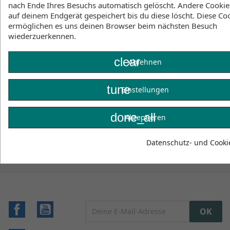
nach Ende Ihres Besuchs automatisch gelöscht. Andere Cookie
overlock stitch technology give these gloves
auf deinem Endgerät gespeichert bis du diese löscht. Diese Co
additional warmth.
ermöglichen es uns deinen Browser beim nächsten Besuch
product code: 35015.230301
wiederzuerkennen.
Features
clear
Ablehnen
Amara palm
Overlock stitch technology
tune
Einstellungen
Velcro wrist strap
done_all
Akzeptieren
Materials
Neoprene outer layer
Datenschutz- und Cookie
Facebook
YouTube