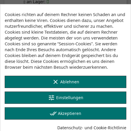
an Lager
:
2-4 Werktage
Cookies richten auf deinem Rechner keinen Schaden an und
enthalten keine Viren. Cookies dienen dazu, unser Angebot
Klicke hier um die Lagerbestände anzuzeigen
nutzerfreundlicher, effektiver und sicherer zu machen.
Cookies sind kleine Textdateien, die auf deinem Rechner
abgelegt werden. Die meisten der von uns verwendeten
Cookies sind so genannte “Session-Cookies”. Sie werden
Beschreibung
Artikeldetails
nach Ende Ihres Besuchs automatisch gelöscht. Andere
Cookies bleiben auf deinem Endgerät gespeichert bis du
Lagerbestand
diese löscht. Diese Cookies ermöglichen es uns deinen
Browser beim nächsten Besuch wiederzuerkennen.
The Rash Glove Neoprene is a savior for wind
and kitesurfers who may suffer from blistering
clear
Ablehnen
on the hands after repeatedly gripping the bar
or boom too tight. Featuring an amara
tune
Einstellungen
(synthetic leather) palm and Velcro wrist strap
to find your perfect fit,
the Rash Gloves
combine ultimate protection with minimal
done_all
Akzeptieren
design.
product code: 35015.230305
Datenschutz- und Cookie-Richtlinie