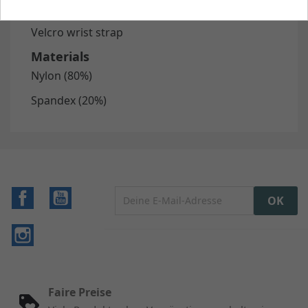
Features
Velcro wrist strap
Materials
Nylon (80%)
Spandex (20%)
Facebook
YouTube
Instagram
Faire Preise