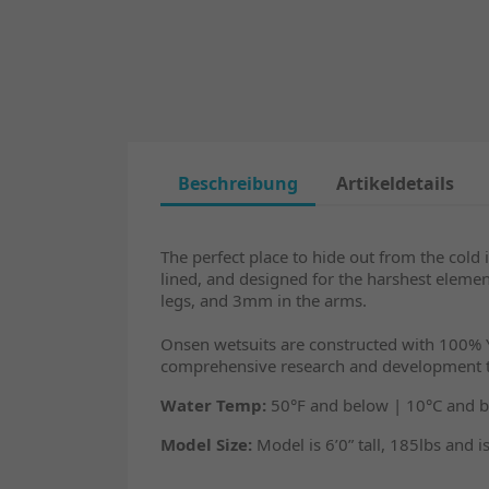
Beschreibung
Artikeldetails
The perfect place to hide out from the col
lined, and designed for the harshest eleme
legs, and 3mm in the arms.
Onsen wetsuits are constructed with 100% Y
comprehensive research and development th
Water Temp:
50°F and below | 10°C and 
Model Size:
Model is 6’0” tall, 185lbs and i