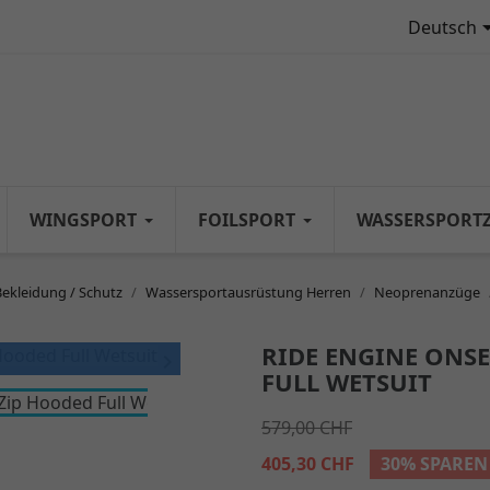
Deutsch
WINGSPORT
FOILSPORT
WASSERSPORT
Bekleidung / Schutz
Wassersportausrüstung Herren
Neoprenanzüge
RIDE ENGINE ONSE

FULL WETSUIT
579,00 CHF
405,30 CHF
30% SPAREN