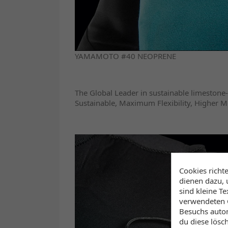
YAMAMOTO #40 NEOPRENE
The Global Leader in sustainable limeston
Sustainable, Maximum Flexibility, Higher 
Cookies richt
dienen dazu, 
sind kleine T
verwendeten C
Besuchs autom
du diese lösc