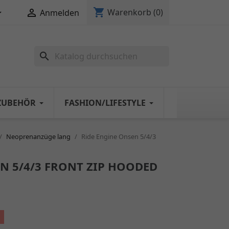
shopping_cart


Warenkorb
(0)
Anmelden
search
ZUBEHÖR
FASHION/LIFESTYLE
Neoprenanzüge lang
Ride Engine Onsen 5/4/3
N 5/4/3 FRONT ZIP HOODED