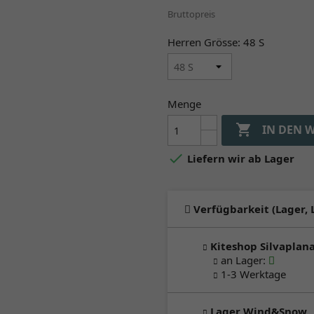
Bruttopreis
Herren Grösse: 48 S
Menge

IN DEN 

Liefern wir ab Lager
Verfügbarkeit (Lager, 
Kiteshop Silvaplan
an Lager
:
1-3 Werktage
Lager Wind&Snow