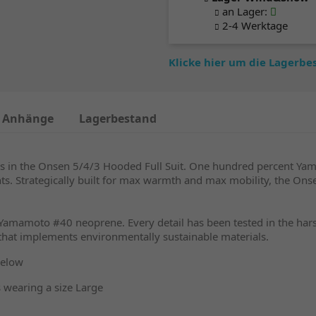
an Lager
:
2-4 Werktage
Klicke hier um die Lagerb
Anhänge
Lagerbestand
d is in the Onsen 5/4/3 Hooded Full Suit. One hundred percent Y
nts. Strategically built for max warmth and max mobility, the On
amamoto #40 neoprene. Every detail has been tested in the harsh
at implements environmentally sustainable materials.
below
s wearing a size Large