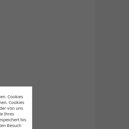
ren. Cookies
hen. Cookies
 der von uns
e Ihres
speichert bis
sten Besuch