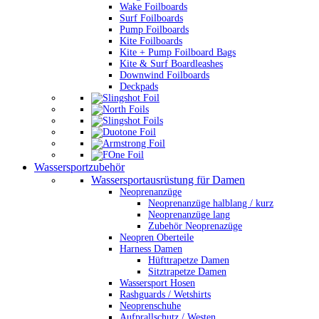
Wake Foilboards
Surf Foilboards
Pump Foilboards
Kite Foilboards
Kite + Pump Foilboard Bags
Kite & Surf Boardleashes
Downwind Foilboards
Deckpads
Wassersportzubehör
Wassersportausrüstung für Damen
Neoprenanzüge
Neoprenanzüge halblang / kurz
Neoprenanzüge lang
Zubehör Neoprenazüge
Neopren Oberteile
Harness Damen
Hüfttrapetze Damen
Sitztrapetze Damen
Wassersport Hosen
Rashguards / Wetshirts
Neoprenschuhe
Aufprallschutz / Westen