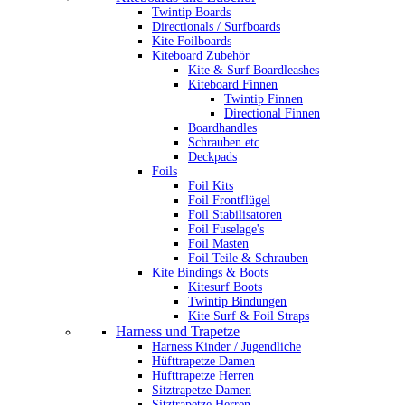
Twintip Boards
Directionals / Surfboards
Kite Foilboards
Kiteboard Zubehör
Kite & Surf Boardleashes
Kiteboard Finnen
Twintip Finnen
Directional Finnen
Boardhandles
Schrauben etc
Deckpads
Foils
Foil Kits
Foil Frontflügel
Foil Stabilisatoren
Foil Fuselage's
Foil Masten
Foil Teile & Schrauben
Kite Bindings & Boots
Kitesurf Boots
Twintip Bindungen
Kite Surf & Foil Straps
Harness und Trapetze
Harness Kinder / Jugendliche
Hüfttrapetze Damen
Hüfttrapetze Herren
Sitztrapetze Damen
Sitztrapetze Herren