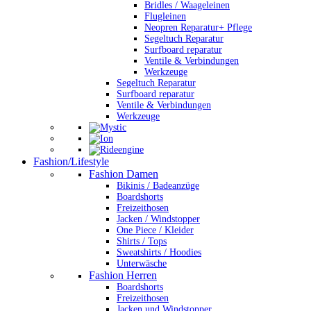
Bridles / Waageleinen
Flugleinen
Neopren Reparatur+ Pflege
Segeltuch Reparatur
Surfboard reparatur
Ventile & Verbindungen
Werkzeuge
Segeltuch Reparatur
Surfboard reparatur
Ventile & Verbindungen
Werkzeuge
Fashion/Lifestyle
Fashion Damen
Bikinis / Badeanzüge
Boardshorts
Freizeithosen
Jacken / Windstopper
One Piece / Kleider
Shirts / Tops
Sweatshirts / Hoodies
Unterwäsche
Fashion Herren
Boardshorts
Freizeithosen
Jacken und Windstopper