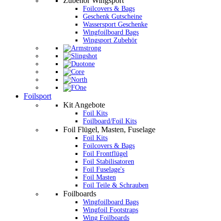
Zubehör Wingsport
Foilcovers & Bags
Geschenk Gutscheine
Wassersport Geschenke
Wingfoilboard Bags
Wingsport Zubehör
Foilsport
Kit Angebote
Foil Kits
Foilboard/Foil Kits
Foil Flügel, Masten, Fuselage
Foil Kits
Foilcovers & Bags
Foil Frontflügel
Foil Stabilisatoren
Foil Fuselage's
Foil Masten
Foil Teile & Schrauben
Foilboards
Wingfoilboard Bags
Wingfoil Footstraps
Wing Foilboards