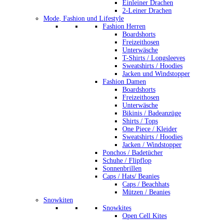
Einleiner Drachen
2-Leiner Drachen
Mode, Fashion und Lifestyle
Fashion Herren
Boardshorts
Freizeithosen
Unterwäsche
T-Shirts / Longsleeves
Sweatshirts / Hoodies
Jacken und Windstopper
Fashion Damen
Boardshorts
Freizeithosen
Unterwäsche
Bikinis / Badeanzüge
Shirts / Tops
One Piece / Kleider
Sweatshirts / Hoodies
Jacken / Windstopper
Ponchos / Badetücher
Schuhe / Flipflop
Sonnenbrillen
Caps / Hats/ Beanies
Caps / Beachhats
Mützen / Beanies
Snowkiten
Snowkites
Open Cell Kites