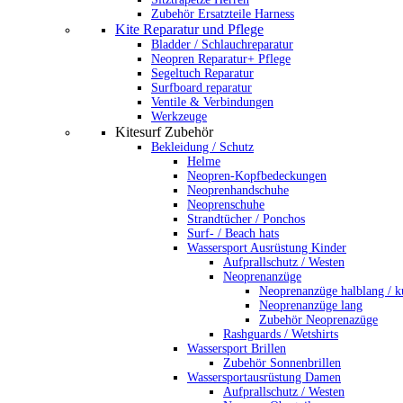
Zubehör Ersatzteile Harness
Kite Reparatur und Pflege
Bladder / Schlauchreparatur
Neopren Reparatur+ Pflege
Segeltuch Reparatur
Surfboard reparatur
Ventile & Verbindungen
Werkzeuge
Kitesurf Zubehör
Bekleidung / Schutz
Helme
Neopren-Kopfbedeckungen
Neoprenhandschuhe
Neoprenschuhe
Strandtücher / Ponchos
Surf- / Beach hats
Wassersport Ausrüstung Kinder
Aufprallschutz / Westen
Neoprenanzüge
Neoprenanzüge halblang / k
Neoprenanzüge lang
Zubehör Neoprenazüge
Rashguards / Wetshirts
Wassersport Brillen
Zubehör Sonnenbrillen
Wassersportausrüstung Damen
Aufprallschutz / Westen