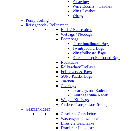
Parawings
Wing Booms + Handles
Wing Leashes
Wings
Pump Foiling
Reisegepäck / Rolltaschen
Etuis / Neccesaires
Wetbags / Neobags
Boardbags
Directionalboard Bags
Twintipboard Bags
Wingfoilboard Bags
Kite + Pump Foilboard Bags
Rucksäcke
Rolltaschen/Trolleys
Foilcovers & Bags
SUP / Paddel Bags
Taschen
Gearbags
Gearbags mit Rädern
Gearbags ohne Räder
Wing + Kitebags
Andere Transportausrüstung
Geschenkideen
Geschenk Gutscheine
Wassersport Geschenke
Lifestyle Geschenke
Drachen / Lenkdrachen