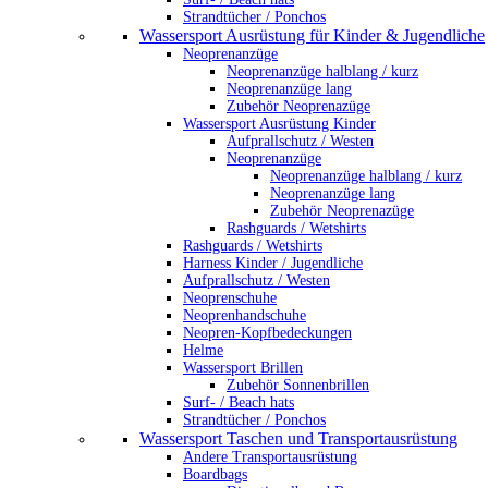
Strandtücher / Ponchos
Wassersport Ausrüstung für Kinder & Jugendliche
Neoprenanzüge
Neoprenanzüge halblang / kurz
Neoprenanzüge lang
Zubehör Neoprenazüge
Wassersport Ausrüstung Kinder
Aufprallschutz / Westen
Neoprenanzüge
Neoprenanzüge halblang / kurz
Neoprenanzüge lang
Zubehör Neoprenazüge
Rashguards / Wetshirts
Rashguards / Wetshirts
Harness Kinder / Jugendliche
Aufprallschutz / Westen
Neoprenschuhe
Neoprenhandschuhe
Neopren-Kopfbedeckungen
Helme
Wassersport Brillen
Zubehör Sonnenbrillen
Surf- / Beach hats
Strandtücher / Ponchos
Wassersport Taschen und Transportausrüstung
Andere Transportausrüstung
Boardbags