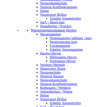
Neoprenhandschuhe
Neopren-Kopfbedeckungen
Helme
Wassersport Brillen
Zubehör Sonnenbrillen
Surf- / Beach hats
Strandtücher / Ponchos
Wassersportausrüstung Herren
Neoprenanzüge
Neoprenanzüge halblang / kurz
Neoprenanzüge lang
Trockenanzüge
Zubehör Neoprenanzüge
Harness Herren
Hüfttrapetze Herren
Sitztrapetze Herren
Neopren Oberteile
Wassersport Hosen
Neoprenschuhe
Wingfoil Harness
Neoprenhandschuhe
Neopren-Kopfbedeckungen
Rashguards / Wetshirts
Aufprallschutz / Westen
Helme
Wassersport Brillen
Zubehör Sonnenbrillen
Surf- / Beach hats