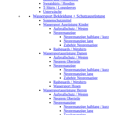
Sweatshirts / Hoodies
T-Shirts / Longsleeves
Unterwäsche
Wassersport Bekleidung + Schutzausrüstung
Sonnenschutzmittel
Wassersport Ausrüstung Kinder
Aufprallschutz / Westen
Neoprenanzüge
Neoprenanzüge halblang / kurz
Neoprenanzüge lang
Zubehör Neoprenazüge
Rashguards / Wetshirts
Wassersportausrüstung Damen
Aufprallschutz / Westen
Neopren Oberteile
Neoprenanzüge
Neoprenanzüge halblang / kurz
Neoprenanzüge lang
Zubehör Neoprenazüge
Rashguards / Wetshirts
Wassersport Hosen
Wassersportausrüstung Herren
Aufprallschutz / Westen
Neopren Oberteile
Neoprenanzüge
Neoprenanzüge halblang / kurz
Neoprenanzüge lang
Trockenanzüge