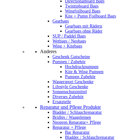
Directionalboard Bags
Twintipboard Bags
Wingfoilboard Bags
Kite + Pump Foilboard Bags
Gearbags
Gearbags mit Rädern
Gearbags ohne Räder
SUP / Paddel Bags
Wetbags / Neobags
Wing + Kitebags
Anderes
Geschenk Gutscheine
Pumpen / Zubehör
Hochdruckpumpen
Kite & Wing Pumpen
Pumpen Zubehör
Wassersport Geschenke
Lifestyle Geschenke
Sonnenschutzmittel
Diverses Zubehör
Ersatzteile
Reparatur und Pflege Produkte
Bladder / Schlauchreparatur
Bridles / Waageleinen
Neopren Reparatur+ Pflege
Reparatur + Pflege
Bar Reparatur
Bladder / Schlauchreparatur