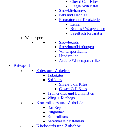
Closed Cell Kites
Single Skin Kites
Snowkiteharness
Bars and Handles
Reparatur und Ersatzteile
Leinen
Bridles / Waageleinen
Segeltuch Reparatur
Wintersport
Snowboards
Snowboardbindungen
Wintersporthelme
Handschuhe
Andere Wintersportartikel
Kitesport
Kites und Zubehör
Tubekites
Softkites
Single Skin Kites
Closed Cell Kites
Trainerkites und Lenkmatten
Wing + Kitebags
Kontrollbars und Zubehör
Bar Reparatur
Flugleinen
Kontrollbars
Safetyleash / Kiteleash
Kiteboards und Zubehör