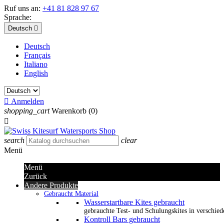
Ruf uns an:
+41 81 828 97 67
Sprache:
Deutsch

Deutsch
Français
Italiano
English

Anmelden
shopping_cart
Warenkorb
(0)

search
clear
Menü
Menü
Zurück
Andere Produkte
Gebraucht Material
Wasserstartbare Kites gebraucht
gebrauchte Test- und Schulungskites in verschied
Kontroll Bars gebraucht