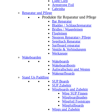
Light Corp
Armstrong Foil
Cabrinha
Reparatur und Pflege
Produkte für Reparatur und Pflege
Bar Reparatur
Bladder / Schlauchreparatur
Bridles / Waageleinen
Flugleinen
Neopren Reparatur+ Pflege
Segeltuch Reparatur
Surfboard reparatur
Ventile & Verbindungen
Werkzeuge
Wakeboarden
Wakeboards
Wakeboardboots
Aufprallschutz und Westen
Wakesurfboards
Stand Up Paddling
SUP Boards
SUP Zubehör
Wingboards und Zubehör
Wing SUP Finnen
Wingboardleashes
Wingfoil Footstraps
Wingfoilboards
Wings und Zubehör