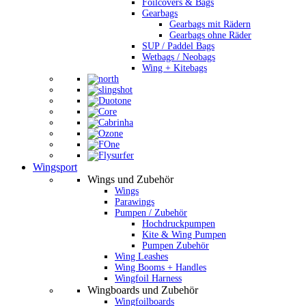
Foilcovers & Bags
Gearbags
Gearbags mit Rädern
Gearbags ohne Räder
SUP / Paddel Bags
Wetbags / Neobags
Wing + Kitebags
Wingsport
Wings und Zubehör
Wings
Parawings
Pumpen / Zubehör
Hochdruckpumpen
Kite & Wing Pumpen
Pumpen Zubehör
Wing Leashes
Wing Booms + Handles
Wingfoil Harness
Wingboards und Zubehör
Wingfoilboards