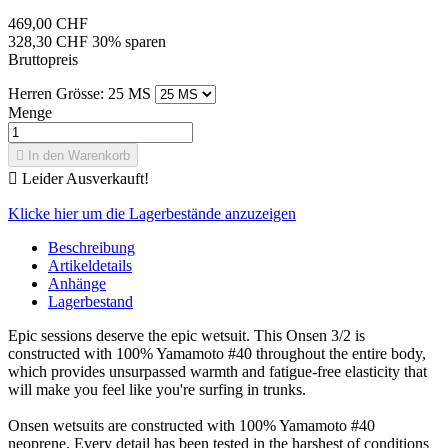
469,00 CHF
328,30 CHF
30% sparen
Bruttopreis
Herren Grösse: 25 MS
Menge

In den Warenkorb

Leider Ausverkauft!
Klicke hier um die Lagerbestände anzuzeigen
Beschreibung
Artikeldetails
Anhänge
Lagerbestand
Epic sessions deserve the epic wetsuit. This Onsen 3/2 is
constructed with 100% Yamamoto #40 throughout the entire body,
which provides unsurpassed warmth and fatigue-free elasticity that
will make you feel like you're surfing in trunks.
Onsen wetsuits are constructed with 100% Yamamoto #40
neoprene. Every detail has been tested in the harshest of conditions