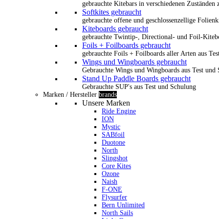
gebrauchte Kitebars in verschiedenen Zuständen z
Softkites gebraucht
gebrauchte offene und geschlossenzellige Folienk
Kiteboards gebraucht
gebrauchte Twintip-, Directional- und Foil-Kiteb
Foils + Foilboards gebraucht
gebrauchte Foils + Foilboards aller Arten aus Te
Wings und Wingboards gebraucht
Gebrauchte Wings und Wingboards aus Test und
Stand Up Paddle Boards gebraucht
Gebrauchte SUP's aus Test und Schulung
Marken / Hersteller
brands
Unsere Marken
Ride Engine
ION
Mystic
SABfoil
Duotone
North
Slingshot
Core Kites
Ozone
Naish
F-ONE
Flysurfer
Bern Unlimited
North Sails