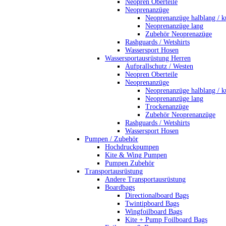
Neopren Oberteile
Neoprenanzüge
Neoprenanzüge halblang / k
Neoprenanzüge lang
Zubehör Neoprenazüge
Rashguards / Wetshirts
Wassersport Hosen
Wassersportausrüstung Herren
Aufprallschutz / Westen
Neopren Oberteile
Neoprenanzüge
Neoprenanzüge halblang / k
Neoprenanzüge lang
Trockenanzüge
Zubehör Neoprenanzüge
Rashguards / Wetshirts
Wassersport Hosen
Pumpen / Zubehör
Hochdruckpumpen
Kite & Wing Pumpen
Pumpen Zubehör
Transportausrüstung
Andere Transportausrüstung
Boardbags
Directionalboard Bags
Twintipboard Bags
Wingfoilboard Bags
Kite + Pump Foilboard Bags