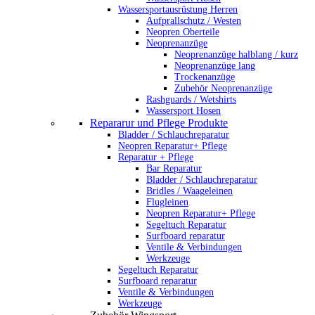
Wassersportausrüstung Herren
Aufprallschutz / Westen
Neopren Oberteile
Neoprenanzüge
Neoprenanzüge halblang / kurz
Neoprenanzüge lang
Trockenanzüge
Zubehör Neoprenanzüge
Rashguards / Wetshirts
Wassersport Hosen
Repararur und Pflege Produkte
Bladder / Schlauchreparatur
Neopren Reparatur+ Pflege
Reparatur + Pflege
Bar Reparatur
Bladder / Schlauchreparatur
Bridles / Waageleinen
Flugleinen
Neopren Reparatur+ Pflege
Segeltuch Reparatur
Surfboard reparatur
Ventile & Verbindungen
Werkzeuge
Segeltuch Reparatur
Surfboard reparatur
Ventile & Verbindungen
Werkzeuge