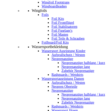
Wingfoil Footstraps
Wingboardleashes
Wingfoils
Foils
Foil Kits
Foil Frontflügel
Foil Stabilisatoren
Foil Fuselage's
Foil Masten
Foil Teile & Schrauben
Foilboard/Foil Kits
Wassersportbekleidung
Wassersport Ausrüstung Kinder
Aufprallschutz / Westen
Neoprenanzüge
Neoprenanzüge halblang / kurz
Neoprenanzüge lang
Zubehör Neoprenazüge
Rashguards / Wetshirts
Wassersportausrüstung Damen
Aufprallschutz / Westen
Neopren Oberteile
Neoprenanzüge
Neoprenanzüge halblang / kurz
Neoprenanzüge lang
Zubehör Neoprenazüge
Rashguards / Wetshirts
Wassersport Hosen