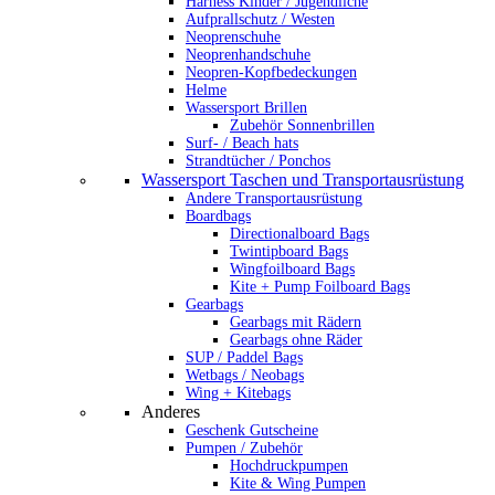
Harness Kinder / Jugendliche
Aufprallschutz / Westen
Neoprenschuhe
Neoprenhandschuhe
Neopren-Kopfbedeckungen
Helme
Wassersport Brillen
Zubehör Sonnenbrillen
Surf- / Beach hats
Strandtücher / Ponchos
Wassersport Taschen und Transportausrüstung
Andere Transportausrüstung
Boardbags
Directionalboard Bags
Twintipboard Bags
Wingfoilboard Bags
Kite + Pump Foilboard Bags
Gearbags
Gearbags mit Rädern
Gearbags ohne Räder
SUP / Paddel Bags
Wetbags / Neobags
Wing + Kitebags
Anderes
Geschenk Gutscheine
Pumpen / Zubehör
Hochdruckpumpen
Kite & Wing Pumpen