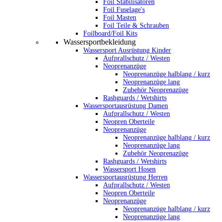
Foil Stabilisatoren
Foil Fuselage's
Foil Masten
Foil Teile & Schrauben
Foilboard/Foil Kits
Wassersportbekleidung
Wassersport Ausrüstung Kinder
Aufprallschutz / Westen
Neoprenanzüge
Neoprenanzüge halblang / kurz
Neoprenanzüge lang
Zubehör Neoprenazüge
Rashguards / Wetshirts
Wassersportausrüstung Damen
Aufprallschutz / Westen
Neopren Oberteile
Neoprenanzüge
Neoprenanzüge halblang / kurz
Neoprenanzüge lang
Zubehör Neoprenazüge
Rashguards / Wetshirts
Wassersport Hosen
Wassersportausrüstung Herren
Aufprallschutz / Westen
Neopren Oberteile
Neoprenanzüge
Neoprenanzüge halblang / kurz
Neoprenanzüge lang