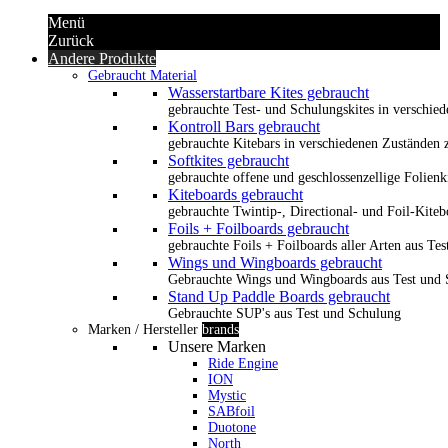
Menü
Zurück
Andere Produkte
Gebraucht Material
Wasserstartbare Kites gebraucht
gebrauchte Test- und Schulungskites in verschied
Kontroll Bars gebraucht
gebrauchte Kitebars in verschiedenen Zuständen z
Softkites gebraucht
gebrauchte offene und geschlossenzellige Folienk
Kiteboards gebraucht
gebrauchte Twintip-, Directional- und Foil-Kiteb
Foils + Foilboards gebraucht
gebrauchte Foils + Foilboards aller Arten aus Te
Wings und Wingboards gebraucht
Gebrauchte Wings und Wingboards aus Test und
Stand Up Paddle Boards gebraucht
Gebrauchte SUP's aus Test und Schulung
Marken / Hersteller
brands
Unsere Marken
Ride Engine
ION
Mystic
SABfoil
Duotone
North