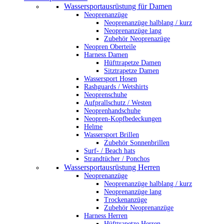
Wassersportausrüstung für Damen
Neoprenanzüge
Neoprenanzüge halblang / kurz
Neoprenanzüge lang
Zubehör Neoprenazüge
Neopren Oberteile
Harness Damen
Hüfttrapetze Damen
Sitztrapetze Damen
Wassersport Hosen
Rashguards / Wetshirts
Neoprenschuhe
Aufprallschutz / Westen
Neoprenhandschuhe
Neopren-Kopfbedeckungen
Helme
Wassersport Brillen
Zubehör Sonnenbrillen
Surf- / Beach hats
Strandtücher / Ponchos
Wassersportausrüstung Herren
Neoprenanzüge
Neoprenanzüge halblang / kurz
Neoprenanzüge lang
Trockenanzüge
Zubehör Neoprenanzüge
Harness Herren
Hüfttrapetze Herren