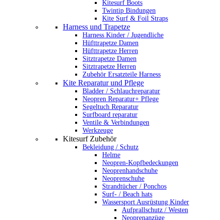
Kitesurf Boots
Twintip Bindungen
Kite Surf & Foil Straps
Harness und Trapetze
Harness Kinder / Jugendliche
Hüfttrapetze Damen
Hüfttrapetze Herren
Sitztrapetze Damen
Sitztrapetze Herren
Zubehör Ersatzteile Harness
Kite Reparatur und Pflege
Bladder / Schlauchreparatur
Neopren Reparatur+ Pflege
Segeltuch Reparatur
Surfboard reparatur
Ventile & Verbindungen
Werkzeuge
Kitesurf Zubehör
Bekleidung / Schutz
Helme
Neopren-Kopfbedeckungen
Neoprenhandschuhe
Neoprenschuhe
Strandtücher / Ponchos
Surf- / Beach hats
Wassersport Ausrüstung Kinder
Aufprallschutz / Westen
Neoprenanzüge