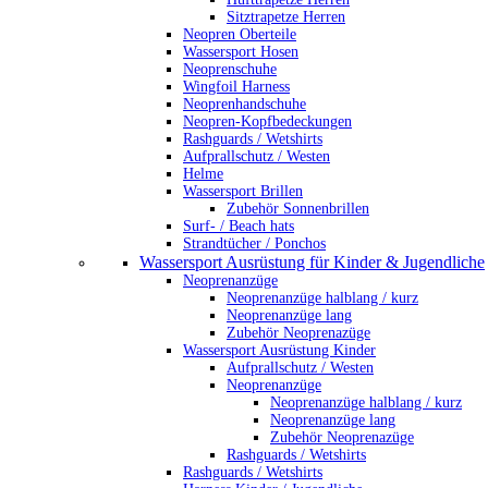
Sitztrapetze Herren
Neopren Oberteile
Wassersport Hosen
Neoprenschuhe
Wingfoil Harness
Neoprenhandschuhe
Neopren-Kopfbedeckungen
Rashguards / Wetshirts
Aufprallschutz / Westen
Helme
Wassersport Brillen
Zubehör Sonnenbrillen
Surf- / Beach hats
Strandtücher / Ponchos
Wassersport Ausrüstung für Kinder & Jugendliche
Neoprenanzüge
Neoprenanzüge halblang / kurz
Neoprenanzüge lang
Zubehör Neoprenazüge
Wassersport Ausrüstung Kinder
Aufprallschutz / Westen
Neoprenanzüge
Neoprenanzüge halblang / kurz
Neoprenanzüge lang
Zubehör Neoprenazüge
Rashguards / Wetshirts
Rashguards / Wetshirts