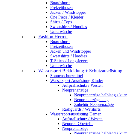
Boardshorts
Freizeithosen
Jacken / Windstopper
One Piece / Kleider
Shirts / Tops
Sweatshirts / Hoodies
Unterwäsche
Fashion Herren
Boardshorts
Freizeithosen
Jacken und Windstopper
Sweatshirts / Hoodies
T-Shirts / Longsleeves
Unterwäsche
Wassersport Bekleidung + Schutzausrüstung
Sonnenschutzmittel
Wassersport Ausrüstung Kinder
Aufprallschutz / Westen
Neoprenanzüge
Neoprenanzüge halblang / kurz
Neoprenanzüge lang
Zubehör Neoprenazüge
Rashguards / Wetshirts
Wassersportausrüstung Damen
Aufprallschutz / Westen
Neopren Oberteile
Neoprenanzüge
Neoprenanzüge halblang / kurz