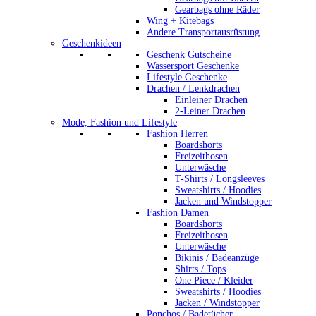
Gearbags ohne Räder
Wing + Kitebags
Andere Transportausrüstung
Geschenkideen
Geschenk Gutscheine
Wassersport Geschenke
Lifestyle Geschenke
Drachen / Lenkdrachen
Einleiner Drachen
2-Leiner Drachen
Mode, Fashion und Lifestyle
Fashion Herren
Boardshorts
Freizeithosen
Unterwäsche
T-Shirts / Longsleeves
Sweatshirts / Hoodies
Jacken und Windstopper
Fashion Damen
Boardshorts
Freizeithosen
Unterwäsche
Bikinis / Badeanzüge
Shirts / Tops
One Piece / Kleider
Sweatshirts / Hoodies
Jacken / Windstopper
Ponchos / Badetücher