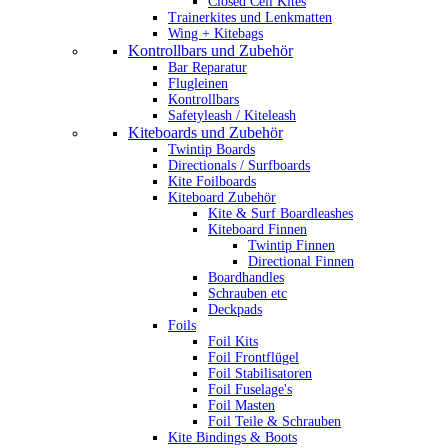
Closed Cell Kites
Trainerkites und Lenkmatten
Wing + Kitebags
Kontrollbars und Zubehör
Bar Reparatur
Flugleinen
Kontrollbars
Safetyleash / Kiteleash
Kiteboards und Zubehör
Twintip Boards
Directionals / Surfboards
Kite Foilboards
Kiteboard Zubehör
Kite & Surf Boardleashes
Kiteboard Finnen
Twintip Finnen
Directional Finnen
Boardhandles
Schrauben etc
Deckpads
Foils
Foil Kits
Foil Frontflügel
Foil Stabilisatoren
Foil Fuselage's
Foil Masten
Foil Teile & Schrauben
Kite Bindings & Boots