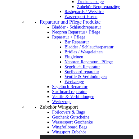
Trockenanzüge
Zubehör Neoprenanzüge
Rashguards / Wetshirts
Wassersport Hosen
Repararur und Pflege Produkte
Bladder / Schlauchreparatur
Neopren Reparatur+ Pflege
Reparatur + Pflege
Bar Reparatur
Bladder / Schlauchreparatur
Bridles / Waageleinen
Flugleinen
Neopren Reparatur+ Pflege
Segeltuch Reparatur
Surfboard reparatur
Ventile & Verbindungen
Werkzeuge
Segeltuch Reparatur
Surfboard reparatur
Ventile & Verbindungen
Werkzeuge
Zubehör Wingsport
Foilcovers & Bags
Geschenk Gutscheine
Wassersport Geschenke
Wingfoilboard Bags
Wingsport Zubehör