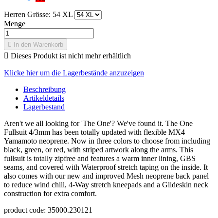
Herren Grösse: 54 XL
Menge

In den Warenkorb

Dieses Produkt ist nicht mehr erhältlich
Klicke hier um die Lagerbestände anzuzeigen
Beschreibung
Artikeldetails
Lagerbestand
Aren't we all looking for 'The One'? We've found it. The One
Fullsuit 4/3mm has been totally updated with flexible MX4
Yamamoto neoprene. Now in three colors to choose from including
black, green, or red, with striped artwork along the arms. This
fullsuit
is totally zipfree and features a warm inner lining, GBS
seams, and covered with Waterproof stretch taping on the inside. It
also comes with our new and improved Mesh neoprene back panel
to reduce wind chill, 4-Way stretch kneepads and a Glideskin neck
construction for extra comfort.
product code: 35000.230121