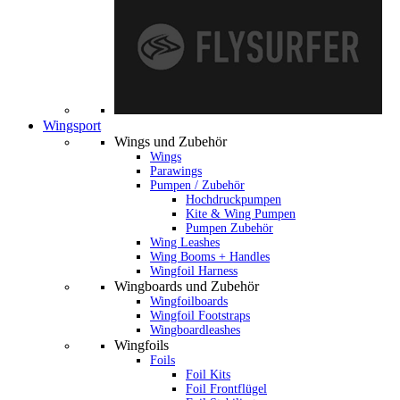
Wingsport
Wings und Zubehör
Wings
Parawings
Pumpen / Zubehör
Hochdruckpumpen
Kite & Wing Pumpen
Pumpen Zubehör
Wing Leashes
Wing Booms + Handles
Wingfoil Harness
Wingboards und Zubehör
Wingfoilboards
Wingfoil Footstraps
Wingboardleashes
Wingfoils
Foils
Foil Kits
Foil Frontflügel