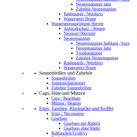
Neoprenanzüge lang
Zubehör Neoprenazüge
Rashguards / Wetshirts
Wassersport Hosen
Wassersportausrüstung Herren
Aufprallschutz / Westen
Neopren Oberteile
Neoprenanzüge
Neoprenanzüge halblang / kurz
Neoprenanzüge lang
Trockenanzüge
Zubehör Neoprenanzüge
Rashguards / Wetshirts
Wassersport Hosen
Sonnenbrillen und Zubehör
Sonnenbrillen
Sonnenschutzmittel
Zubehör Sonnenbrillen
Caps, Hüte und Mützen
Caps / Beachhats
Mützen / Beanies
Etuis, Taschen, Rucksäcke und Koffer
Etuis / Neccesaires
Gearbags
Gearbags mit Rädern
Gearbags ohne Räder
Rolltaschen/Trolleys