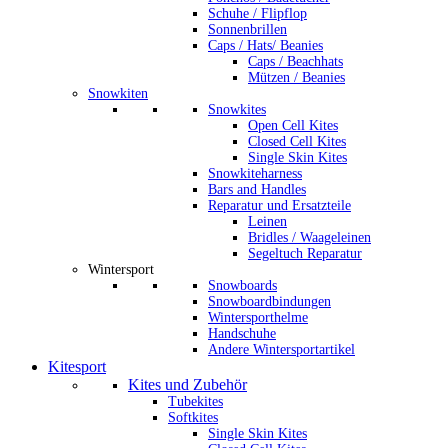
Schuhe / Flipflop
Sonnenbrillen
Caps / Hats/ Beanies
Caps / Beachhats
Mützen / Beanies
Snowkiten
Snowkites
Open Cell Kites
Closed Cell Kites
Single Skin Kites
Snowkiteharness
Bars and Handles
Reparatur und Ersatzteile
Leinen
Bridles / Waageleinen
Segeltuch Reparatur
Wintersport
Snowboards
Snowboardbindungen
Wintersporthelme
Handschuhe
Andere Wintersportartikel
Kitesport
Kites und Zubehör
Tubekites
Softkites
Single Skin Kites