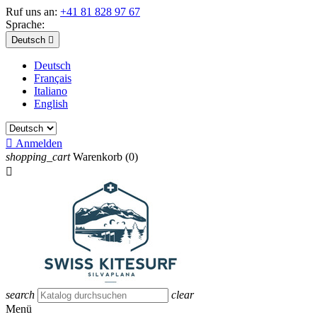
Ruf uns an:
+41 81 828 97 67
Sprache:
Deutsch

Deutsch
Français
Italiano
English

Anmelden
shopping_cart
Warenkorb
(0)

search
clear
Menü