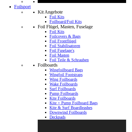
Foilsport
Kit Angebote
Foil Kits
Foilboard/Foil Kits
Foil Flügel, Masten, Fuselage
Foil Kits
Foilcovers & Bags
Foil Frontflügel
Foil Stabilisatoren
Foil Fuselage's
Foil Masten
Foil Teile & Schrauben
Foilboards
Wingfoilboard Bags
Wingfoil Footstraps
Wing Foilboards
Wake Foilboards
Surf Foilboards
Pump Foilboards
Kite Foilboards
Kite + Pump Foilboard Bags
Kite & Surf Boardleashes
Downwind Foilboards
Deckpads