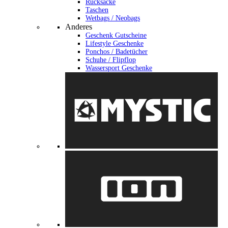
Rucksäcke
Taschen
Wetbags / Neobags
Anderes
Geschenk Gutscheine
Lifestyle Geschenke
Ponchos / Badetücher
Schuhe / Flipflop
Wassersport Geschenke