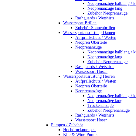
Neoprenanzüge halblang / k
Neoprenanzüge lang
Zubehör Neoprenazüge
Rashguards / Wetshirts
Wassersport Brillen
Zubehör Sonnenbrillen
Wassersportausrüstung Damen
Aufprallschutz / Westen
Neopren Oberteile
Neoprenanzüge
Neoprenanzüge halblang / k
Neoprenanzüge lang
Zubehör Neoprenazüge
Rashguards / Wetshirts
Wassersport Hosen
Wassersportausrüstung Herren
Aufprallschutz / Westen
Neopren Oberteile
Neoprenanzüge
Neoprenanzüge halblang / k
Neoprenanzüge lang
Trockenanzüge
Zubehör Neoprenanzüge
Rashguards / Wetshirts
Wassersport Hosen
Pumpen / Zubehör
Hochdruckpumpen
Kite & Wing Pumpen