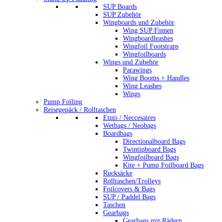
SUP Boards
SUP Zubehör
Wingboards und Zubehör
Wing SUP Finnen
Wingboardleashes
Wingfoil Footstraps
Wingfoilboards
Wings und Zubehör
Parawings
Wing Booms + Handles
Wing Leashes
Wings
Pump Foiling
Reisegepäck / Rolltaschen
Etuis / Neccesaires
Wetbags / Neobags
Boardbags
Directionalboard Bags
Twintipboard Bags
Wingfoilboard Bags
Kite + Pump Foilboard Bags
Rucksäcke
Rolltaschen/Trolleys
Foilcovers & Bags
SUP / Paddel Bags
Taschen
Gearbags
Gearbags mit Rädern