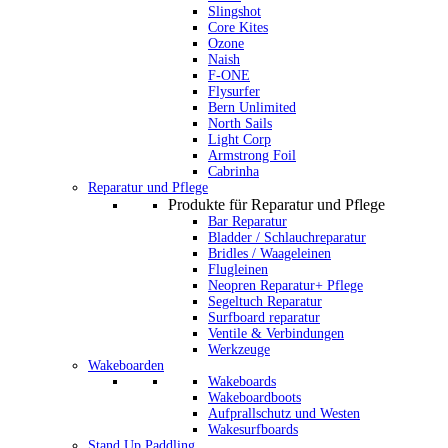
Slingshot
Core Kites
Ozone
Naish
F-ONE
Flysurfer
Bern Unlimited
North Sails
Light Corp
Armstrong Foil
Cabrinha
Reparatur und Pflege
Produkte für Reparatur und Pflege
Bar Reparatur
Bladder / Schlauchreparatur
Bridles / Waageleinen
Flugleinen
Neopren Reparatur+ Pflege
Segeltuch Reparatur
Surfboard reparatur
Ventile & Verbindungen
Werkzeuge
Wakeboarden
Wakeboards
Wakeboardboots
Aufprallschutz und Westen
Wakesurfboards
Stand Up Paddling