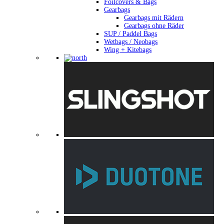
Foilcovers & Bags
Gearbags
Gearbags mit Rädern
Gearbags ohne Räder
SUP / Paddel Bags
Wetbags / Neobags
Wing + Kitebags