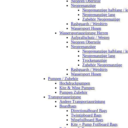
Neopren Oberteile
Neoprenanzüge
Neoprenanzüge halblang / k
Neoprenanzüge lang
Zubehör Neoprenazüge
Rashguards / Wetshirts
Wassersport Hosen
Wassersportausrüstung Herren
Aufprallschutz / Westen
Neopren Oberteile
Neoprenanzüge
Neoprenanzüge halblang / k
Neoprenanzüge lang
Trockenanzüge
Zubehör Neoprenanzüge
Rashguards / Wetshirts
Wassersport Hosen
Pumpen / Zubehör
Hochdruckpumpen
Kite & Wing Pumpen
Pumpen Zubehör
Transportausrüstung
Andere Transportausrüstung
Boardbags
Directionalboard Bags
Twintipboard Bags
Wingfoilboard Bags
Kite + Pump Foilboard Bags