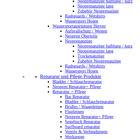
Neoprenanzüge halblang / kurz
Neoprenanzüge lang
Zubehör Neoprenazüge
Rashguards / Wetshirts
Wassersport Hosen
Wassersportausrüstung Herren
Aufprallschutz / Westen
Neopren Oberteile
Neoprenanzüge
Neoprenanzüge halblang / kurz
Neoprenanzüge lang
Trockenanzüge
Zubehör Neoprenanzüge
Rashguards / Wetshirts
Wassersport Hosen
Repararur und Pflege Produkte
Bladder / Schlauchreparatur
Neopren Reparatur+ Pflege
Reparatur + Pflege
Bar Reparatur
Bladder / Schlauchreparatur
Bridles / Waageleinen
Flugleinen
Neopren Reparatur+ Pflege
Segeltuch Reparatur
Surfboard reparatur
Ventile & Verbindungen
Werkzeuge