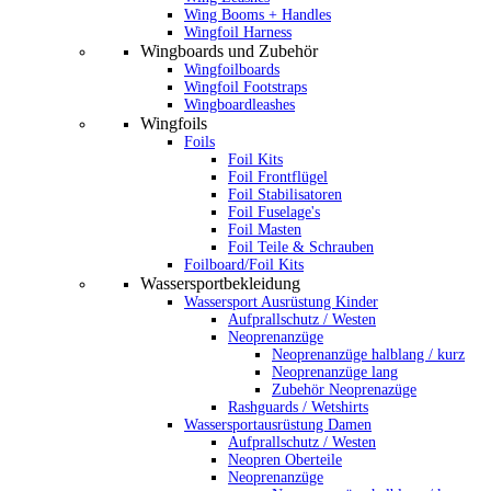
Wing Booms + Handles
Wingfoil Harness
Wingboards und Zubehör
Wingfoilboards
Wingfoil Footstraps
Wingboardleashes
Wingfoils
Foils
Foil Kits
Foil Frontflügel
Foil Stabilisatoren
Foil Fuselage's
Foil Masten
Foil Teile & Schrauben
Foilboard/Foil Kits
Wassersportbekleidung
Wassersport Ausrüstung Kinder
Aufprallschutz / Westen
Neoprenanzüge
Neoprenanzüge halblang / kurz
Neoprenanzüge lang
Zubehör Neoprenazüge
Rashguards / Wetshirts
Wassersportausrüstung Damen
Aufprallschutz / Westen
Neopren Oberteile
Neoprenanzüge