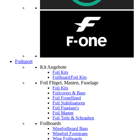
Foilsport
Kit Angebote
Foil Kits
Foilboard/Foil Kits
Foil Flügel, Masten, Fuselage
Foil Kits
Foilcovers & Bags
Foil Frontflügel
Foil Stabilisatoren
Foil Fuselage's
Foil Masten
Foil Teile & Schrauben
Foilboards
Wingfoilboard Bags
Wingfoil Footstraps
Wing Foilboards