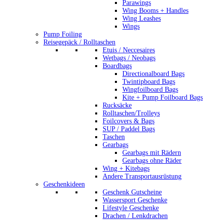
Parawings
Wing Booms + Handles
Wing Leashes
Wings
Pump Foiling
Reisegepäck / Rolltaschen
Etuis / Neccesaires
Wetbags / Neobags
Boardbags
Directionalboard Bags
Twintipboard Bags
Wingfoilboard Bags
Kite + Pump Foilboard Bags
Rucksäcke
Rolltaschen/Trolleys
Foilcovers & Bags
SUP / Paddel Bags
Taschen
Gearbags
Gearbags mit Rädern
Gearbags ohne Räder
Wing + Kitebags
Andere Transportausrüstung
Geschenkideen
Geschenk Gutscheine
Wassersport Geschenke
Lifestyle Geschenke
Drachen / Lenkdrachen