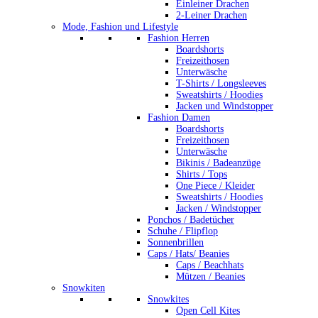
Einleiner Drachen
2-Leiner Drachen
Mode, Fashion und Lifestyle
Fashion Herren
Boardshorts
Freizeithosen
Unterwäsche
T-Shirts / Longsleeves
Sweatshirts / Hoodies
Jacken und Windstopper
Fashion Damen
Boardshorts
Freizeithosen
Unterwäsche
Bikinis / Badeanzüge
Shirts / Tops
One Piece / Kleider
Sweatshirts / Hoodies
Jacken / Windstopper
Ponchos / Badetücher
Schuhe / Flipflop
Sonnenbrillen
Caps / Hats/ Beanies
Caps / Beachhats
Mützen / Beanies
Snowkiten
Snowkites
Open Cell Kites