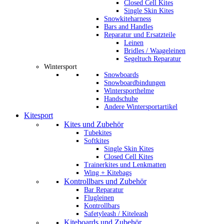
Closed Cell Kites
Single Skin Kites
Snowkiteharness
Bars and Handles
Reparatur und Ersatzteile
Leinen
Bridles / Waageleinen
Segeltuch Reparatur
Wintersport
Snowboards
Snowboardbindungen
Wintersporthelme
Handschuhe
Andere Wintersportartikel
Kitesport
Kites und Zubehör
Tubekites
Softkites
Single Skin Kites
Closed Cell Kites
Trainerkites und Lenkmatten
Wing + Kitebags
Kontrollbars und Zubehör
Bar Reparatur
Flugleinen
Kontrollbars
Safetyleash / Kiteleash
Kiteboards und Zubehör