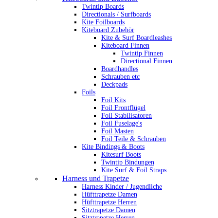
Twintip Boards
Directionals / Surfboards
Kite Foilboards
Kiteboard Zubehör
Kite & Surf Boardleashes
Kiteboard Finnen
Twintip Finnen
Directional Finnen
Boardhandles
Schrauben etc
Deckpads
Foils
Foil Kits
Foil Frontflügel
Foil Stabilisatoren
Foil Fuselage's
Foil Masten
Foil Teile & Schrauben
Kite Bindings & Boots
Kitesurf Boots
Twintip Bindungen
Kite Surf & Foil Straps
Harness und Trapetze
Harness Kinder / Jugendliche
Hüfttrapetze Damen
Hüfttrapetze Herren
Sitztrapetze Damen
Sitztrapetze Herren