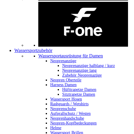
Wassersportzubehör
Wassersportausrüstung für Damen
Neoprenanzüge
Neoprenanzüge halblang / kurz
Neoprenanzüge lang
Zubehör Neoprenazüge
Neopren Oberteile
Harness Damen
Hüfttrapetze Damen
Sitztrapetze Damen
Wassersport Hosen
Rashguards / Wetshirts
Neoprenschuhe
Aufprallschutz / Westen
Neoprenhandschuhe
Neopren-Kopfbedeckungen
Helme
Wassersport Brillen