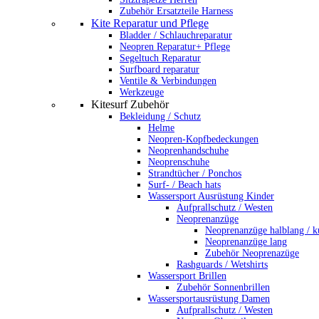
Zubehör Ersatzteile Harness
Kite Reparatur und Pflege
Bladder / Schlauchreparatur
Neopren Reparatur+ Pflege
Segeltuch Reparatur
Surfboard reparatur
Ventile & Verbindungen
Werkzeuge
Kitesurf Zubehör
Bekleidung / Schutz
Helme
Neopren-Kopfbedeckungen
Neoprenhandschuhe
Neoprenschuhe
Strandtücher / Ponchos
Surf- / Beach hats
Wassersport Ausrüstung Kinder
Aufprallschutz / Westen
Neoprenanzüge
Neoprenanzüge halblang / k
Neoprenanzüge lang
Zubehör Neoprenazüge
Rashguards / Wetshirts
Wassersport Brillen
Zubehör Sonnenbrillen
Wassersportausrüstung Damen
Aufprallschutz / Westen