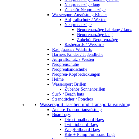
Neoprenanzüge lang
Zubehör Neoprenazüge
Wassersport Ausrüstung Kinder
Aufprallschutz / Westen
Neoprenanzüge
Neoprenanzüge halblang / kurz
Neoprenanzüge lang
Zubehör Neoprenazüge
Rashguards / Wetshirts
Rashguards / Wetshirts
Harness Kinder / Jugendliche
Aufprallschutz / Westen
Neoprenschuhe
Neoprenhandschuhe
Neopren-Kopfbedeckungen
Helme
Wassersport Brillen
Zubehör Sonnenbrillen
Surf- / Beach hats
Strandtücher / Ponchos
Wassersport Taschen und Transportausrüstung
Andere Transportausrüstung
Boardbags
Directionalboard Bags
Twintipboard Bags
Wingfoilboard Bags
Kite + Pump Foilboard Bags