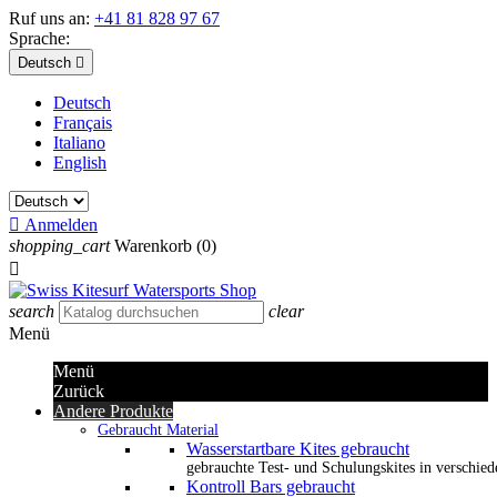
Ruf uns an:
+41 81 828 97 67
Sprache:
Deutsch

Deutsch
Français
Italiano
English

Anmelden
shopping_cart
Warenkorb
(0)

search
clear
Menü
Menü
Zurück
Andere Produkte
Gebraucht Material
Wasserstartbare Kites gebraucht
gebrauchte Test- und Schulungskites in verschied
Kontroll Bars gebraucht