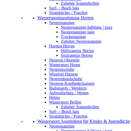
Zubehör Sonnenbrillen
Surf- / Beach hats
Strandtücher / Ponchos
Wassersportausrüstung Herren
Neoprenanzüge
Neoprenanzüge halblang / kurz
Neoprenanzüge lang
Trockenanzüge
Zubehör Neoprenanzüge
Harness Herren
Hüfttrapetze Herren
Sitztrapetze Herren
Neopren Oberteile
Wassersport Hosen
Neoprenschuhe
Wingfoil Harness
Neoprenhandschuhe
Neopren-Kopfbedeckungen
Rashguards / Wetshirts
Aufprallschutz / Westen
Helme
Wassersport Brillen
Zubehör Sonnenbrillen
Surf- / Beach hats
Strandtücher / Ponchos
Wassersport Ausrüstung für Kinder & Jugendliche
Neoprenanzüge
Neoprenanzüge halblang / kurz