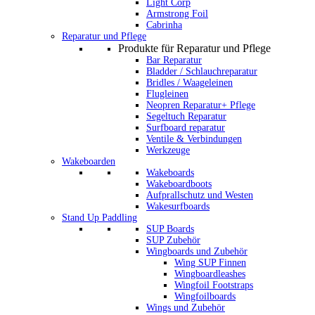
Light Corp
Armstrong Foil
Cabrinha
Reparatur und Pflege
Produkte für Reparatur und Pflege
Bar Reparatur
Bladder / Schlauchreparatur
Bridles / Waageleinen
Flugleinen
Neopren Reparatur+ Pflege
Segeltuch Reparatur
Surfboard reparatur
Ventile & Verbindungen
Werkzeuge
Wakeboarden
Wakeboards
Wakeboardboots
Aufprallschutz und Westen
Wakesurfboards
Stand Up Paddling
SUP Boards
SUP Zubehör
Wingboards und Zubehör
Wing SUP Finnen
Wingboardleashes
Wingfoil Footstraps
Wingfoilboards
Wings und Zubehör