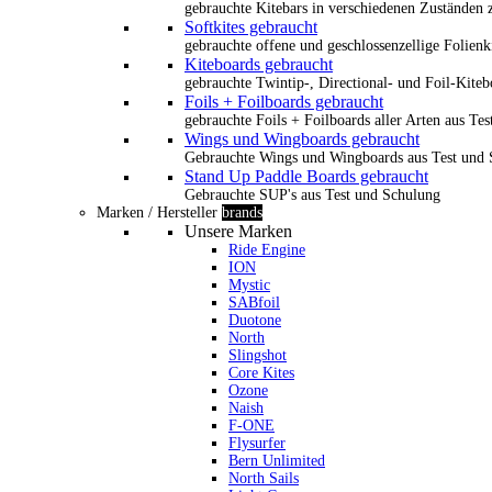
gebrauchte Kitebars in verschiedenen Zuständen z
Softkites gebraucht
gebrauchte offene und geschlossenzellige Folienk
Kiteboards gebraucht
gebrauchte Twintip-, Directional- und Foil-Kiteb
Foils + Foilboards gebraucht
gebrauchte Foils + Foilboards aller Arten aus Te
Wings und Wingboards gebraucht
Gebrauchte Wings und Wingboards aus Test und
Stand Up Paddle Boards gebraucht
Gebrauchte SUP's aus Test und Schulung
Marken / Hersteller
brands
Unsere Marken
Ride Engine
ION
Mystic
SABfoil
Duotone
North
Slingshot
Core Kites
Ozone
Naish
F-ONE
Flysurfer
Bern Unlimited
North Sails