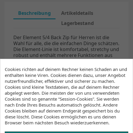
Beschreibung
Artikeldetails
Lagerbestand
Der Element 5/4 Back Zip für Herren ist die
Wahl für alle, die die einfachen Dinge schätzen.
Die Element-Linie ist komfortabel, stretchy und
robust und enthält mehrere Funktionen aus
der technischeren Range.
Cookies richten auf deinem Rechner keinen Schaden an und
Temperatur
enthalten keine Viren. Cookies dienen dazu, unser Angebot
nutzerfreundlicher, effektiver und sicherer zu machen.
9°C - 14°C / 48°F - 57°F
Cookies sind kleine Textdateien, die auf deinem Rechner
abgelegt werden. Die meisten der von uns verwendeten
Wesentliche Eigenschaften
Cookies sind so genannte “Session-Cookies”. Sie werden
WÄRME / THERMO LINING
nach Ende Ihres Besuchs automatisch gelöscht. Andere
Cookies bleiben auf deinem Endgerät gespeichert bis du
Plüschiges Hot_Stuff 2.0 Thermo Lining im
diese löscht. Diese Cookies ermöglichen es uns deinen
Rückenbereich zum Schutz vor Windchill.
Browser beim nächsten Besuch wiederzuerkennen.