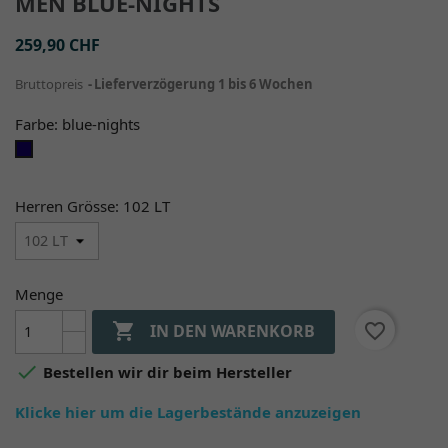
MEN BLUE-NIGHTS
259,90 CHF
Bruttopreis
Lieferverzögerung 1 bis 6 Wochen
Farbe: blue-nights
blue-
nights
Herren Grösse: 102 LT
Menge

favorite_border
IN DEN WARENKORB

Bestellen wir dir beim Hersteller
Klicke hier um die Lagerbestände anzuzeigen