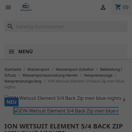
shopping_cart


(0)
search
MENÜ
Startseite
Wassersport
Wassersport-Zubehör
Bekleidung /
Schutz
Wassersportausrüstung Herren
Neoprenanzüge
Neoprenanzüge lang
ION Wetsuit Element 5/4 Back Zip men blue-
nights


NEU
ION WETSUIT ELEMENT 5/4 BACK ZIP