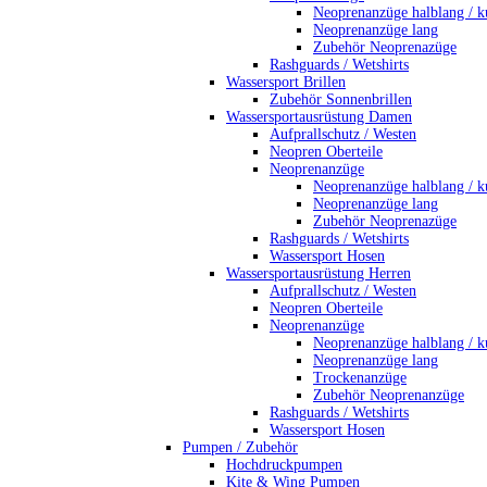
Neoprenanzüge halblang / k
Neoprenanzüge lang
Zubehör Neoprenazüge
Rashguards / Wetshirts
Wassersport Brillen
Zubehör Sonnenbrillen
Wassersportausrüstung Damen
Aufprallschutz / Westen
Neopren Oberteile
Neoprenanzüge
Neoprenanzüge halblang / k
Neoprenanzüge lang
Zubehör Neoprenazüge
Rashguards / Wetshirts
Wassersport Hosen
Wassersportausrüstung Herren
Aufprallschutz / Westen
Neopren Oberteile
Neoprenanzüge
Neoprenanzüge halblang / k
Neoprenanzüge lang
Trockenanzüge
Zubehör Neoprenanzüge
Rashguards / Wetshirts
Wassersport Hosen
Pumpen / Zubehör
Hochdruckpumpen
Kite & Wing Pumpen