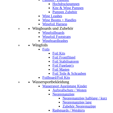
Hochdruckpumpen
Kite & Wing Pumpen
Pumpen Zubehör
Wing Leashes
Wing Booms + Handles
Wingfoil Harness
Wingboards und Zubehör
Wingfoilboards
Wingfoil Footstraps
Wingboardleashes
Wingfoils
Foils
Foil Kits
Foil Frontflügel
Foil Stabilisatoren
Foil Fuselage's
Foil Masten
Foil Teile & Schrauben
Foilboard/Foil Kits
Wassersportbekleidung
Wassersport Ausrüstung Kinder
Aufprallschutz / Westen
Neoprenanzüge
Neoprenanzüge halblang / kurz
Neoprenanzüge lang
Zubehör Neoprenazüge
Rashguards / Wetshirts