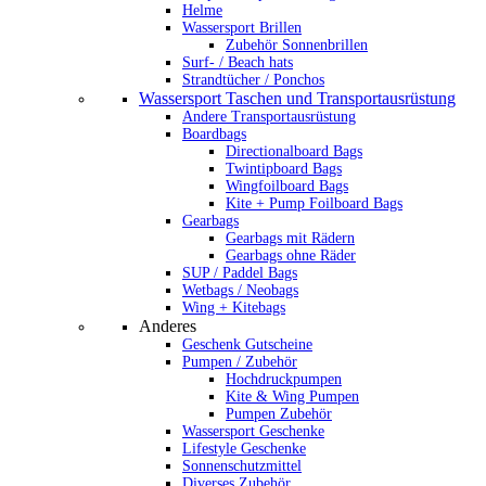
Helme
Wassersport Brillen
Zubehör Sonnenbrillen
Surf- / Beach hats
Strandtücher / Ponchos
Wassersport Taschen und Transportausrüstung
Andere Transportausrüstung
Boardbags
Directionalboard Bags
Twintipboard Bags
Wingfoilboard Bags
Kite + Pump Foilboard Bags
Gearbags
Gearbags mit Rädern
Gearbags ohne Räder
SUP / Paddel Bags
Wetbags / Neobags
Wing + Kitebags
Anderes
Geschenk Gutscheine
Pumpen / Zubehör
Hochdruckpumpen
Kite & Wing Pumpen
Pumpen Zubehör
Wassersport Geschenke
Lifestyle Geschenke
Sonnenschutzmittel
Diverses Zubehör