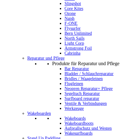
Slingshot
Core Kites
Ozone
Naish
F-ONE
Flysurfer
Bern Unlimited
North Sails
Light Corp
Armstrong Foil
Cabrinha
Reparatur und Pflege
Produkte für Reparatur und Pflege
Bar Reparatur
Bladder / Schlauchreparatur
Bridles / Waageleinen
Flugleinen
Neopren Reparatur+ Pflege
Segeltuch Reparatur
Surfboard reparatur
Ventile & Verbindungen
Werkzeuge
Wakeboarden
Wakeboards
Wakeboardboots
Aufprallschutz und Westen
Wakesurfboards
Stand Up Paddling