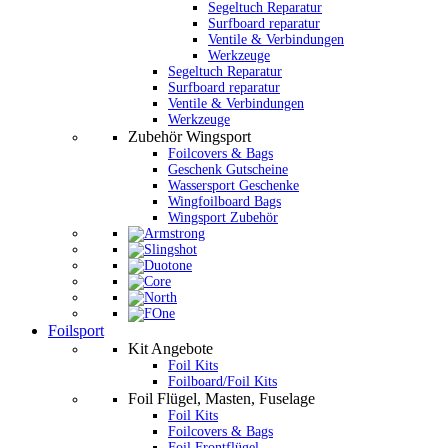
Segeltuch Reparatur
Surfboard reparatur
Ventile & Verbindungen
Werkzeuge
Segeltuch Reparatur
Surfboard reparatur
Ventile & Verbindungen
Werkzeuge
Zubehör Wingsport
Foilcovers & Bags
Geschenk Gutscheine
Wassersport Geschenke
Wingfoilboard Bags
Wingsport Zubehör
Foilsport
Kit Angebote
Foil Kits
Foilboard/Foil Kits
Foil Flügel, Masten, Fuselage
Foil Kits
Foilcovers & Bags
Foil Frontflügel