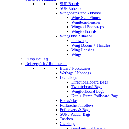
SUP Boards
SUP Zubehör
Wingboards und Zubehör
Wing SUP Finnen
Wingboardleashes
Wingfoil Footstraps
Wingfoilboards
Wings und Zubehör
Parawings
Wing Booms + Handles
Wing Leashes
Wings
Pump Foiling
Reisegepäck / Rolltaschen
Etuis / Neccesaires
Wetbags / Neobags
Boardbags
Directionalboard Bags
Twintipboard Bags
Wingfoilboard Bags
Kite + Pump Foilboard Bags
Rucksäcke
Rolltaschen/Trolleys
Foilcovers & Bags
SUP / Paddel Bags
Taschen
Gearbags
Gearbags mit Rädern