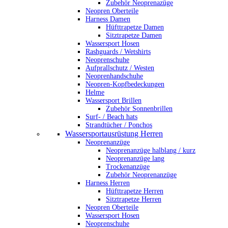
Zubehör Neoprenazüge
Neopren Oberteile
Harness Damen
Hüfttrapetze Damen
Sitztrapetze Damen
Wassersport Hosen
Rashguards / Wetshirts
Neoprenschuhe
Aufprallschutz / Westen
Neoprenhandschuhe
Neopren-Kopfbedeckungen
Helme
Wassersport Brillen
Zubehör Sonnenbrillen
Surf- / Beach hats
Strandtücher / Ponchos
Wassersportausrüstung Herren
Neoprenanzüge
Neoprenanzüge halblang / kurz
Neoprenanzüge lang
Trockenanzüge
Zubehör Neoprenanzüge
Harness Herren
Hüfttrapetze Herren
Sitztrapetze Herren
Neopren Oberteile
Wassersport Hosen
Neoprenschuhe