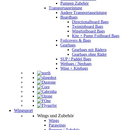
Pumpen Zubehör
Transportausrüstung
Andere Transportausrüstung
Boardbags
Directionalboard Bags
Twintipboard Bags
Wingfoilboard Bags
Kite + Pump Foilboard Bags
Foilcovers & Bags
Gearbags
Gearbags mit Rädern
Gearbags ohne Räder
SUP / Paddel Bags
Wetbags / Neobags
Wing + Kitebags
Wingsport
Wings und Zubehör
Wings
Parawings
Pumpen / Zubehör