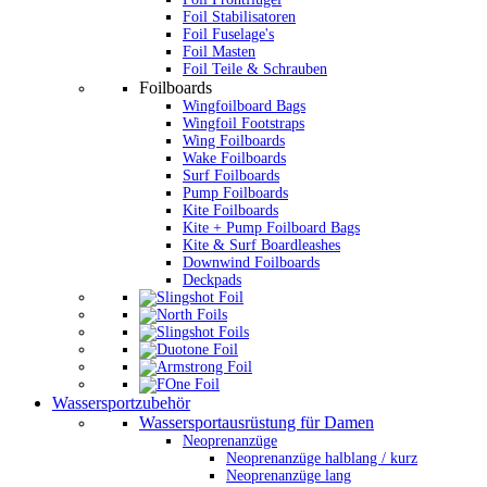
Foil Stabilisatoren
Foil Fuselage's
Foil Masten
Foil Teile & Schrauben
Foilboards
Wingfoilboard Bags
Wingfoil Footstraps
Wing Foilboards
Wake Foilboards
Surf Foilboards
Pump Foilboards
Kite Foilboards
Kite + Pump Foilboard Bags
Kite & Surf Boardleashes
Downwind Foilboards
Deckpads
Wassersportzubehör
Wassersportausrüstung für Damen
Neoprenanzüge
Neoprenanzüge halblang / kurz
Neoprenanzüge lang