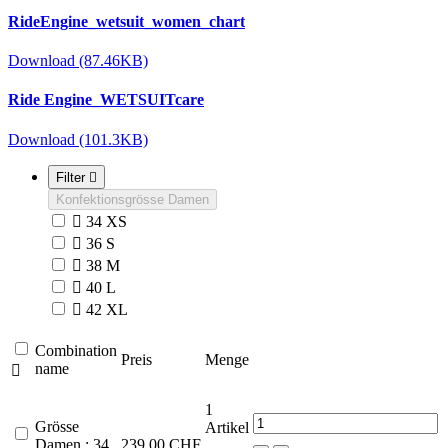
RideEngine_wetsuit_women_chart
Download (87.46KB)
Ride Engine_WETSUITcare
Download (101.3KB)
Filter

Konfektionsgrösse Damen

34 XS

36 S

38 M

40 L

42 XL
Combination
Preis
Menge
name

1
Grösse
Artikel
Damen : 34
239,00 CHF