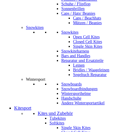
Schuhe / Flipflop
Sonnenbrillen
Caps / Hats/ Beanies
Caps / Beachhats
Mützen / Beanies
Snowkiten
Snowkites
Open Cell Kites
Closed Cell Kites
Single Skin Kites
Snowkiteharness
Bars and Handles
Reparatur und Ersatzteile
Leinen
Bridles / Waageleinen
Segeltuch Reparatur
Wintersport
Snowboards
Snowboardbindungen
Wintersporthelme
Handschuhe
Andere Wintersportartikel
Kitesport
Kites und Zubehör
Tubekites
Softkites
Single Skin Kites