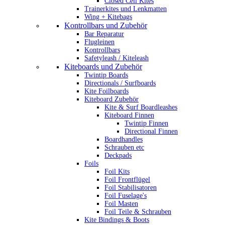
Closed Cell Kites
Trainerkites und Lenkmatten
Wing + Kitebags
Kontrollbars und Zubehör
Bar Reparatur
Flugleinen
Kontrollbars
Safetyleash / Kiteleash
Kiteboards und Zubehör
Twintip Boards
Directionals / Surfboards
Kite Foilboards
Kiteboard Zubehör
Kite & Surf Boardleashes
Kiteboard Finnen
Twintip Finnen
Directional Finnen
Boardhandles
Schrauben etc
Deckpads
Foils
Foil Kits
Foil Frontflügel
Foil Stabilisatoren
Foil Fuselage's
Foil Masten
Foil Teile & Schrauben
Kite Bindings & Boots