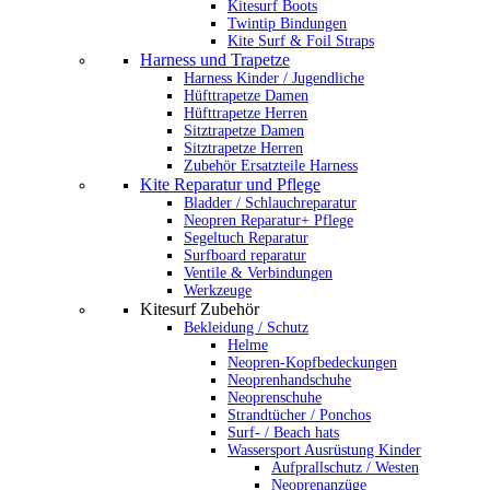
Kitesurf Boots
Twintip Bindungen
Kite Surf & Foil Straps
Harness und Trapetze
Harness Kinder / Jugendliche
Hüfttrapetze Damen
Hüfttrapetze Herren
Sitztrapetze Damen
Sitztrapetze Herren
Zubehör Ersatzteile Harness
Kite Reparatur und Pflege
Bladder / Schlauchreparatur
Neopren Reparatur+ Pflege
Segeltuch Reparatur
Surfboard reparatur
Ventile & Verbindungen
Werkzeuge
Kitesurf Zubehör
Bekleidung / Schutz
Helme
Neopren-Kopfbedeckungen
Neoprenhandschuhe
Neoprenschuhe
Strandtücher / Ponchos
Surf- / Beach hats
Wassersport Ausrüstung Kinder
Aufprallschutz / Westen
Neoprenanzüge