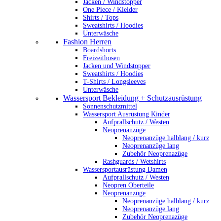
Jacken / Windstopper
One Piece / Kleider
Shirts / Tops
Sweatshirts / Hoodies
Unterwäsche
Fashion Herren
Boardshorts
Freizeithosen
Jacken und Windstopper
Sweatshirts / Hoodies
T-Shirts / Longsleeves
Unterwäsche
Wassersport Bekleidung + Schutzausrüstung
Sonnenschutzmittel
Wassersport Ausrüstung Kinder
Aufprallschutz / Westen
Neoprenanzüge
Neoprenanzüge halblang / kurz
Neoprenanzüge lang
Zubehör Neoprenazüge
Rashguards / Wetshirts
Wassersportausrüstung Damen
Aufprallschutz / Westen
Neopren Oberteile
Neoprenanzüge
Neoprenanzüge halblang / kurz
Neoprenanzüge lang
Zubehör Neoprenazüge