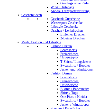
Gearbags ohne Räder
Wing + Kitebags
Andere Transportausrüstung
Geschenkideen
Geschenk Gutscheine
Wassersport Geschenke
Lifestyle Geschenke
Drachen / Lenkdrachen
Einleiner Drachen
2-Leiner Drachen
Mode, Fashion und Lifestyle
Fashion Herren
Boardshorts
Freizeithosen
Unterwäsche
T-Shirts / Longsleeves
Sweatshirts / Hoodies
Jacken und Windstopper
Fashion Damen
Boardshorts
Freizeithosen
Unterwäsche
Bikinis / Badeanzüge
Shirts / Tops
One Piece / Kleider
Sweatshirts / Hoodies
Jacken / Windstopper
Ponchos / Badetücher