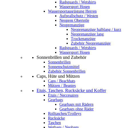
Rashguards / Wetshirts
Wassersport Hosen
Wassersportausrüstung Herren
Aufprallschutz / Westen
Neopren Oberteile
Neoprenanzüge
Neoprenanzüge halblang / kurz
Neoprenanzüge lang
Trockenanzüge
Zubehör Neoprenanzüge
Rashguards / Wetshirts
Wassersport Hosen
Sonnenbrillen und Zubehör
Sonnenbrillen
Sonnenschutzmittel
Zubehör Sonnenbrillen
Caps, Hüte und Mützen
Caps / Beachhats
Mützen / Beanies
Etuis, Taschen, Rucksäcke und Koffer
Etuis / Neccesaires
Gearbags
Gearbags mit Rädern
Gearbags ohne Räder
Rolltaschen/Trolleys
Rucksäcke
Taschen
Wetbags / Neobags