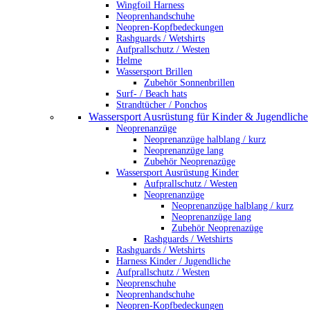
Wingfoil Harness
Neoprenhandschuhe
Neopren-Kopfbedeckungen
Rashguards / Wetshirts
Aufprallschutz / Westen
Helme
Wassersport Brillen
Zubehör Sonnenbrillen
Surf- / Beach hats
Strandtücher / Ponchos
Wassersport Ausrüstung für Kinder & Jugendliche
Neoprenanzüge
Neoprenanzüge halblang / kurz
Neoprenanzüge lang
Zubehör Neoprenazüge
Wassersport Ausrüstung Kinder
Aufprallschutz / Westen
Neoprenanzüge
Neoprenanzüge halblang / kurz
Neoprenanzüge lang
Zubehör Neoprenazüge
Rashguards / Wetshirts
Rashguards / Wetshirts
Harness Kinder / Jugendliche
Aufprallschutz / Westen
Neoprenschuhe
Neoprenhandschuhe
Neopren-Kopfbedeckungen