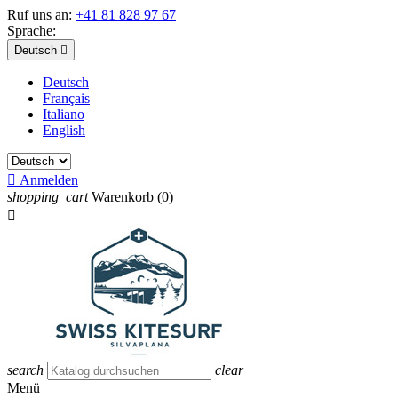
Ruf uns an:
+41 81 828 97 67
Sprache:
Deutsch

Deutsch
Français
Italiano
English

Anmelden
shopping_cart
Warenkorb
(0)

search
clear
Menü