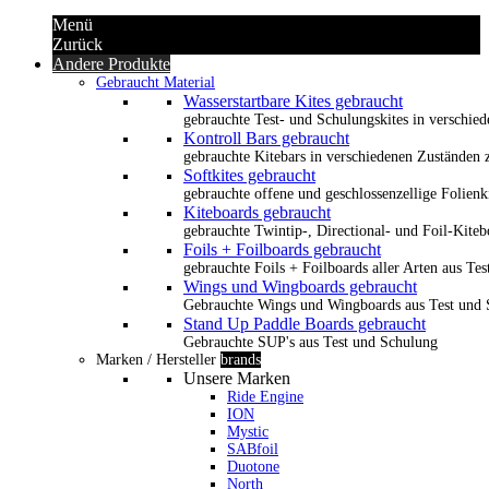
Menü
Zurück
Andere Produkte
Gebraucht Material
Wasserstartbare Kites gebraucht
gebrauchte Test- und Schulungskites in verschied
Kontroll Bars gebraucht
gebrauchte Kitebars in verschiedenen Zuständen z
Softkites gebraucht
gebrauchte offene und geschlossenzellige Folienk
Kiteboards gebraucht
gebrauchte Twintip-, Directional- und Foil-Kiteb
Foils + Foilboards gebraucht
gebrauchte Foils + Foilboards aller Arten aus Te
Wings und Wingboards gebraucht
Gebrauchte Wings und Wingboards aus Test und
Stand Up Paddle Boards gebraucht
Gebrauchte SUP's aus Test und Schulung
Marken / Hersteller
brands
Unsere Marken
Ride Engine
ION
Mystic
SABfoil
Duotone
North