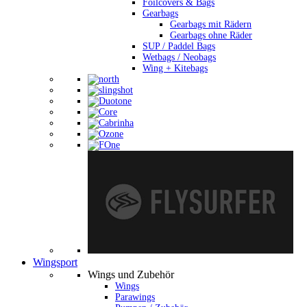
Foilcovers & Bags
Gearbags
Gearbags mit Rädern
Gearbags ohne Räder
SUP / Paddel Bags
Wetbags / Neobags
Wing + Kitebags
Wingsport
Wings und Zubehör
Wings
Parawings