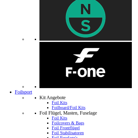
Foilsport
Kit Angebote
Foil Kits
Foilboard/Foil Kits
Foil Flügel, Masten, Fuselage
Foil Kits
Foilcovers & Bags
Foil Frontflügel
Foil Stabilisatoren
Foil Fuselage's