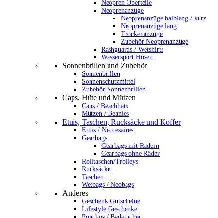
Neopren Oberteile
Neoprenanzüge
Neoprenanzüge halblang / kurz
Neoprenanzüge lang
Trockenanzüge
Zubehör Neoprenanzüge
Rashguards / Wetshirts
Wassersport Hosen
Sonnenbrillen und Zubehör
Sonnenbrillen
Sonnenschutzmittel
Zubehör Sonnenbrillen
Caps, Hüte und Mützen
Caps / Beachhats
Mützen / Beanies
Etuis, Taschen, Rucksäcke und Koffer
Etuis / Neccesaires
Gearbags
Gearbags mit Rädern
Gearbags ohne Räder
Rolltaschen/Trolleys
Rucksäcke
Taschen
Wetbags / Neobags
Anderes
Geschenk Gutscheine
Lifestyle Geschenke
Ponchos / Badetücher