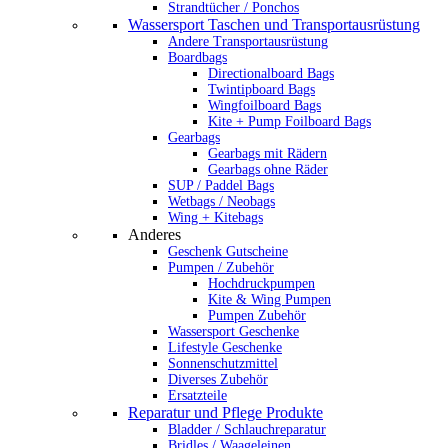
Strandtücher / Ponchos
Wassersport Taschen und Transportausrüstung
Andere Transportausrüstung
Boardbags
Directionalboard Bags
Twintipboard Bags
Wingfoilboard Bags
Kite + Pump Foilboard Bags
Gearbags
Gearbags mit Rädern
Gearbags ohne Räder
SUP / Paddel Bags
Wetbags / Neobags
Wing + Kitebags
Anderes
Geschenk Gutscheine
Pumpen / Zubehör
Hochdruckpumpen
Kite & Wing Pumpen
Pumpen Zubehör
Wassersport Geschenke
Lifestyle Geschenke
Sonnenschutzmittel
Diverses Zubehör
Ersatzteile
Reparatur und Pflege Produkte
Bladder / Schlauchreparatur
Bridles / Waageleinen