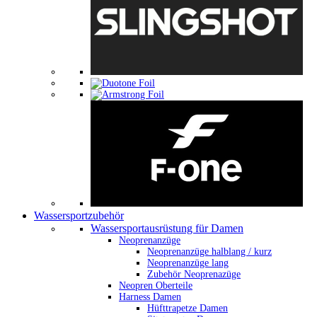
Wassersportzubehör
Wassersportausrüstung für Damen
Neoprenanzüge
Neoprenanzüge halblang / kurz
Neoprenanzüge lang
Zubehör Neoprenazüge
Neopren Oberteile
Harness Damen
Hüfttrapetze Damen