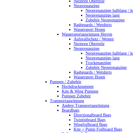
Neopren Oberteile
Neoprenanzüge
Neoprenanzüge halblang / k
Neoprenanzüge lang
Zubehör Neoprenazüge
Rashguards / Wetshirts
Wassersport Hosen
Wassersportausrüstung Herren
Aufprallschutz / Westen
Neopren Oberteile
Neoprenanzüge
Neoprenanzüge halblang / k
Neoprenanzüge lang
Trockenanzüge
Zubehör Neoprenanzüge
Rashguards / Wetshirts
Wassersport Hosen
Pumpen / Zubehör
Hochdruckpumpen
Kite & Wing Pumpen
Pumpen Zubehör
Transportausrüstung
Andere Transportausrüstung
Boardbags
Directionalboard Bags
Twintipboard Bags
Wingfoilboard Bags
Kite + Pump Foilboard Bags