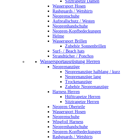
Sitztrapetze Damen
Wassersport Hosen
Rashguards / Wetshirts
Neoprenschuhe
Aufprallschutz / Westen
Neoprenhandschuhe
Neopren-Kopfbedeckungen
Helme
Wassersport Brillen
Zubehör Sonnenbrillen
Surf- / Beach hats
Strandtücher / Ponchos
Wassersportausrüstung Herren
Neoprenanzüge
Neoprenanzüge halblang / kurz
Neoprenanzüge lang
Trockenanzüge
Zubehör Neoprenanzüge
Harness Herren
Hüfttrapetze Herren
Sitztrapetze Herren
Neopren Oberteile
Wassersport Hosen
Neoprenschuhe
Wingfoil Harness
Neoprenhandschuhe
Neopren-Kopfbedeckungen
Rashguards / Wetshirts