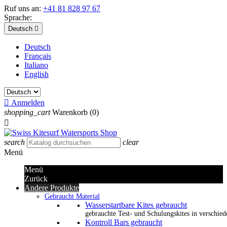
Ruf uns an:
+41 81 828 97 67
Sprache:
Deutsch

Deutsch
Français
Italiano
English

Anmelden
shopping_cart
Warenkorb
(0)

search
clear
Menü
Menü
Zurück
Andere Produkte
Gebraucht Material
Wasserstartbare Kites gebraucht
gebrauchte Test- und Schulungskites in verschied
Kontroll Bars gebraucht