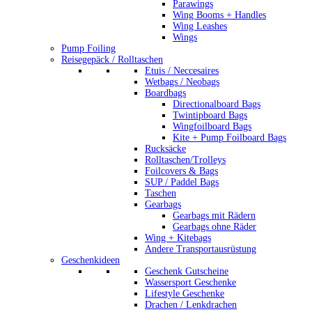
Parawings
Wing Booms + Handles
Wing Leashes
Wings
Pump Foiling
Reisegepäck / Rolltaschen
Etuis / Neccesaires
Wetbags / Neobags
Boardbags
Directionalboard Bags
Twintipboard Bags
Wingfoilboard Bags
Kite + Pump Foilboard Bags
Rucksäcke
Rolltaschen/Trolleys
Foilcovers & Bags
SUP / Paddel Bags
Taschen
Gearbags
Gearbags mit Rädern
Gearbags ohne Räder
Wing + Kitebags
Andere Transportausrüstung
Geschenkideen
Geschenk Gutscheine
Wassersport Geschenke
Lifestyle Geschenke
Drachen / Lenkdrachen