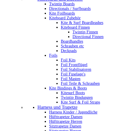
Twintip Boards
Directionals / Surfboards
Kite Foilboards
Kiteboard Zubehör
Kite & Surf Boardleashes
Kiteboard Finnen
Twintip Finnen
Directional Finnen
Boardhandles
Schrauben etc
Deckpads
Foils
Foil Kits
Foil Frontflügel
Foil Stabilisatoren
Foil Fuselage's
Foil Masten
Foil Teile & Schrauben
Kite Bindings & Boots
Kitesurf Boots
Twintip Bindungen
Kite Surf & Foil Straps
Harness und Trapetze
Harness Kinder / Jugendliche
Hüfttrapetze Damen
Hüfttrapetze Herren
Sitztrapetze Damen
Sitztrapetze Herren