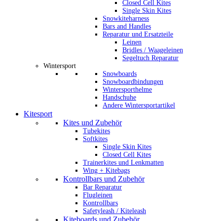
Closed Cell Kites
Single Skin Kites
Snowkiteharness
Bars and Handles
Reparatur und Ersatzteile
Leinen
Bridles / Waageleinen
Segeltuch Reparatur
Wintersport
Snowboards
Snowboardbindungen
Wintersporthelme
Handschuhe
Andere Wintersportartikel
Kitesport
Kites und Zubehör
Tubekites
Softkites
Single Skin Kites
Closed Cell Kites
Trainerkites und Lenkmatten
Wing + Kitebags
Kontrollbars und Zubehör
Bar Reparatur
Flugleinen
Kontrollbars
Safetyleash / Kiteleash
Kiteboards und Zubehör