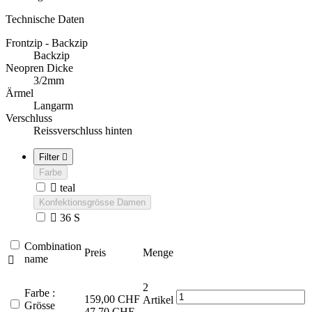
Technische Daten
Frontzip - Backzip
Backzip
Neopren Dicke
3/2mm
Ärmel
Langarm
Verschluss
Reissverschluss hinten
Filter

Farbe

teal
Konfektionsgrösse Damen

36 S
Combination
Preis
Menge
name

2
Farbe :
159,00 CHF
Artikel
Grösse
47,70 CHF