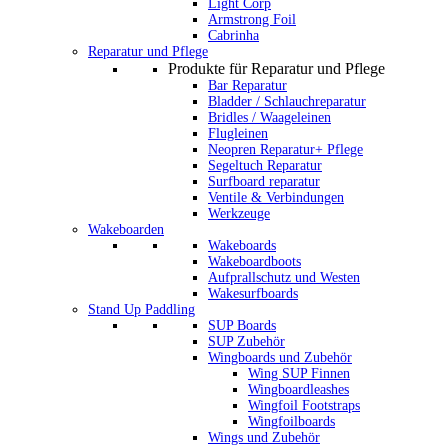
Light Corp
Armstrong Foil
Cabrinha
Reparatur und Pflege
Produkte für Reparatur und Pflege
Bar Reparatur
Bladder / Schlauchreparatur
Bridles / Waageleinen
Flugleinen
Neopren Reparatur+ Pflege
Segeltuch Reparatur
Surfboard reparatur
Ventile & Verbindungen
Werkzeuge
Wakeboarden
Wakeboards
Wakeboardboots
Aufprallschutz und Westen
Wakesurfboards
Stand Up Paddling
SUP Boards
SUP Zubehör
Wingboards und Zubehör
Wing SUP Finnen
Wingboardleashes
Wingfoil Footstraps
Wingfoilboards
Wings und Zubehör