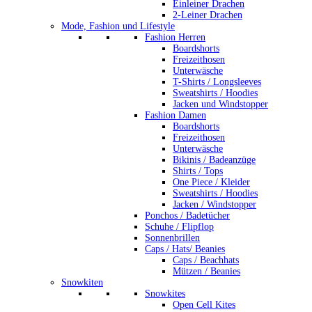
Einleiner Drachen
2-Leiner Drachen
Mode, Fashion und Lifestyle
Fashion Herren
Boardshorts
Freizeithosen
Unterwäsche
T-Shirts / Longsleeves
Sweatshirts / Hoodies
Jacken und Windstopper
Fashion Damen
Boardshorts
Freizeithosen
Unterwäsche
Bikinis / Badeanzüge
Shirts / Tops
One Piece / Kleider
Sweatshirts / Hoodies
Jacken / Windstopper
Ponchos / Badetücher
Schuhe / Flipflop
Sonnenbrillen
Caps / Hats/ Beanies
Caps / Beachhats
Mützen / Beanies
Snowkiten
Snowkites
Open Cell Kites