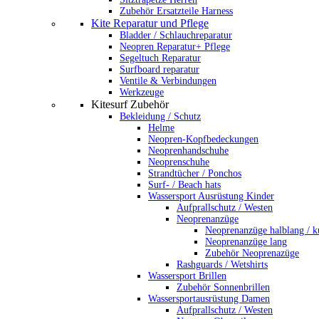
Zubehör Ersatzteile Harness
Kite Reparatur und Pflege
Bladder / Schlauchreparatur
Neopren Reparatur+ Pflege
Segeltuch Reparatur
Surfboard reparatur
Ventile & Verbindungen
Werkzeuge
Kitesurf Zubehör
Bekleidung / Schutz
Helme
Neopren-Kopfbedeckungen
Neoprenhandschuhe
Neoprenschuhe
Strandtücher / Ponchos
Surf- / Beach hats
Wassersport Ausrüstung Kinder
Aufprallschutz / Westen
Neoprenanzüge
Neoprenanzüge halblang / k
Neoprenanzüge lang
Zubehör Neoprenazüge
Rashguards / Wetshirts
Wassersport Brillen
Zubehör Sonnenbrillen
Wassersportausrüstung Damen
Aufprallschutz / Westen