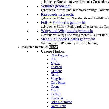
gebrauchte Kitebars in verschiedenen Zuständen z
Softkites gebraucht
gebrauchte offene und geschlossenzellige Folienk
Kiteboards gebraucht
gebrauchte Twintip-, Directional- und Foil-Kiteb
Foils + Foilboards gebraucht
gebrauchte Foils + Foilboards aller Arten aus Te
Wings und Wingboards gebraucht
Gebrauchte Wings und Wingboards aus Test und
Stand Up Paddle Boards gebraucht
Gebrauchte SUP's aus Test und Schulung
Marken / Hersteller
brands
Unsere Marken
Ride Engine
ION
Mystic
SABfoil
Duotone
North
Slingshot
Core Kites
Ozone
Naish
F-ONE
Flysurfer
Bern Unlimited
North Sails