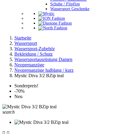
Schuhe / Flipflop
Wassersport Geschenke
Startseite
Wassersport
Wassersport-Zubehör
Bekleidung / Schutz
Wassersportausrüstung Damen
Neoprenanzüge
Neoprenanzüge halblang / kurz
Mystic Diva 3/2 BZip teal
Sonderpreis!
-70%
Neu
search

