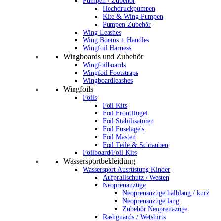
Pumpen / Zubehör
Hochdruckpumpen
Kite & Wing Pumpen
Pumpen Zubehör
Wing Leashes
Wing Booms + Handles
Wingfoil Harness
Wingboards und Zubehör
Wingfoilboards
Wingfoil Footstraps
Wingboardleashes
Wingfoils
Foils
Foil Kits
Foil Frontflügel
Foil Stabilisatoren
Foil Fuselage's
Foil Masten
Foil Teile & Schrauben
Foilboard/Foil Kits
Wassersportbekleidung
Wassersport Ausrüstung Kinder
Aufprallschutz / Westen
Neoprenanzüge
Neoprenanzüge halblang / kurz
Neoprenanzüge lang
Zubehör Neoprenazüge
Rashguards / Wetshirts