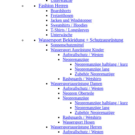
Unterwäsche
Fashion Herren
Boardshorts
Freizeithosen
Jacken und Windstopper
Sweatshirts / Hoodies
T-Shirts / Longsleeves
Unterwäsche
Wassersport Bekleidung + Schutzausrüstung
Sonnenschutzmittel
Wassersport Ausrüstung Kinder
Aufprallschutz / Westen
Neoprenanzüge
Neoprenanzüge halblang / kurz
Neoprenanzüge lang
Zubehör Neoprenazüge
Rashguards / Wetshirts
Wassersportausrüstung Damen
Aufprallschutz / Westen
Neopren Oberteile
Neoprenanzüge
Neoprenanzüge halblang / kurz
Neoprenanzüge lang
Zubehör Neoprenazüge
Rashguards / Wetshirts
Wassersport Hosen
Wassersportausrüstung Herren
Aufprallschutz / Westen