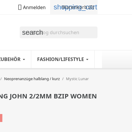
shopping_cart

Warenkorb
(0)
Anmelden
search
ZUBEHÖR
FASHION/LIFESTYLE
Neoprenanzüge halblang / kurz
Mystic Lunar
NG JOHN 2/2MM BZIP WOMEN