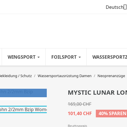

Deutsch
WINGSPORT
FOILSPORT
WASSERSPORT
Bekleidung / Schutz
Wassersportausrüstung Damen
Neoprenanzüge
MYSTIC LUNAR LO
169,00 CHF
101,40 CHF
40% SPAREN
Bruttopreis