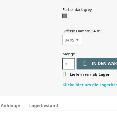
Farbe: dark grey
dark
grey
Grösse Damen: 34 XS
Menge

IN DEN WA

Liefern wir ab Lager
Klicke hier um die Lagerb
Anhänge
Lagerbestand