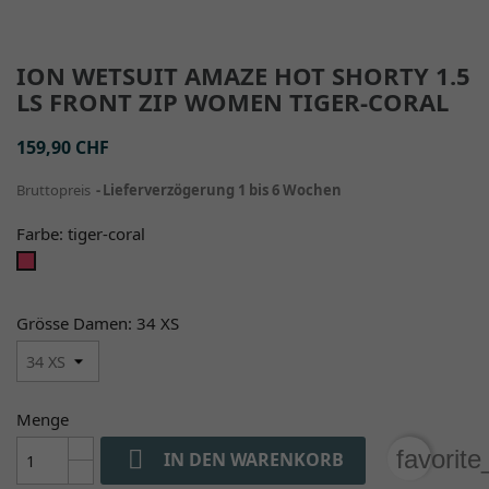
ION WETSUIT AMAZE HOT SHORTY 1.5
LS FRONT ZIP WOMEN TIGER-CORAL
159,90 CHF
Bruttopreis
Lieferverzögerung 1 bis 6 Wochen
Farbe: tiger-coral
tiger-
coral
Grösse Damen: 34 XS
Menge

favorit
IN DEN WARENKORB