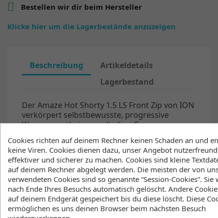

Bestellen wir dir beim Hersteller
Klicke hier um die Lagerbestände anzuzeigen
Beschreibung
Artikeldetails
Lagerbestand
Der Amaze Hot Shorty 1.5 LS Front Zip von ION
verkörpert selbstbewusste, progressive
Wassersportlerinnen, die ihre Grenzen
austesten wollen. Das flexible Neopren
Cookies richten auf deinem Rechner keinen Schaden an und en
unterstützt dich bei Tricks, Stürzen und beim
keine Viren. Cookies dienen dazu, unser Angebot nutzerfreundl
Paddeln. Im Inneren sorgt das superweiche
effektiver und sicherer zu machen. Cookies sind kleine Textdate
Silk_Stuff für maximalen Tragekomfort. Der
auf deinem Rechner abgelegt werden. Die meisten der von un
etwas längere Bikinischnitt sorgt dafür, dass
verwendeten Cookies sind so genannte “Session-Cookies”. Sie
alles an Ort und Stelle bleibt, damit du dich voll
nach Ende Ihres Besuchs automatisch gelöscht. Andere Cookie
und ganz auf die Wellen konzentrieren kannst.
auf deinem Endgerät gespeichert bis du diese löscht. Diese Co
Dank versiegelter Kanten und verstärkter
ermöglichen es uns deinen Browser beim nächsten Besuch
Stresspunkte sieht dieser Sommerstyle nicht