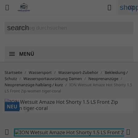
shopp


(0)
search
MENÜ
Startseite
Wassersport
Wassersport-Zubehör
Bekleidung /
Schutz
Wassersportausrüstung Damen
Neoprenanzüge
Neoprenanzüge halblang / kurz
ION Wetsuit Amaze Hot Shorty 1.5
LS Front Zip women tiger-coral
NEU

