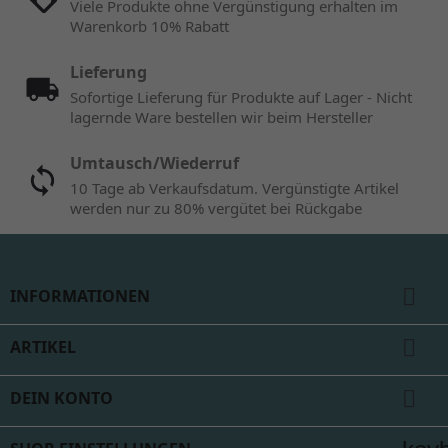
Viele Produkte ohne Vergünstigung erhalten im
Warenkorb 10% Rabatt
Lieferung
Sofortige Lieferung für Produkte auf Lager - Nicht
lagernde Ware bestellen wir beim Hersteller
Umtausch/Wiederruf
10 Tage ab Verkaufsdatum. Vergünstigte Artikel
werden nur zu 80% vergütet bei Rückgabe

INFORMATIONEN

ARTIKEL

DEIN KONTO