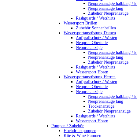
Neoprenanzüge halblang / k
Neoprenanzüge lang
Zubehör Neoprenazüge
Rashguards / Wetshirts
Wassersport Brillen
Zubehör Sonnenbrillen
Wassersportausrüstung Damen
Aufprallschutz / Westen
Neopren Oberteile
Neoprenanzüge
Neoprenanzüge halblang / k
Neoprenanzüge lang
Zubehör Neoprenazüge
Rashguards / Wetshirts
Wassersport Hosen
Wassersportausrüstung Herren
Aufprallschutz / Westen
Neopren Oberteile
Neoprenanzüge
Neoprenanzüge halblang / k
Neoprenanzüge lang
Trockenanzüge
Zubehör Neoprenanzüge
Rashguards / Wetshirts
Wassersport Hosen
Pumpen / Zubehör
Hochdruckpumpen
Kite & Wing Pumpen