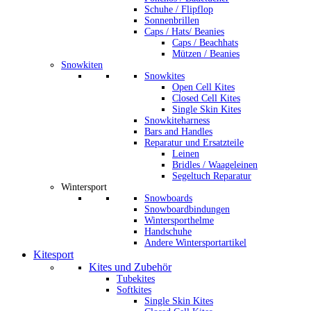
Schuhe / Flipflop
Sonnenbrillen
Caps / Hats/ Beanies
Caps / Beachhats
Mützen / Beanies
Snowkiten
Snowkites
Open Cell Kites
Closed Cell Kites
Single Skin Kites
Snowkiteharness
Bars and Handles
Reparatur und Ersatzteile
Leinen
Bridles / Waageleinen
Segeltuch Reparatur
Wintersport
Snowboards
Snowboardbindungen
Wintersporthelme
Handschuhe
Andere Wintersportartikel
Kitesport
Kites und Zubehör
Tubekites
Softkites
Single Skin Kites