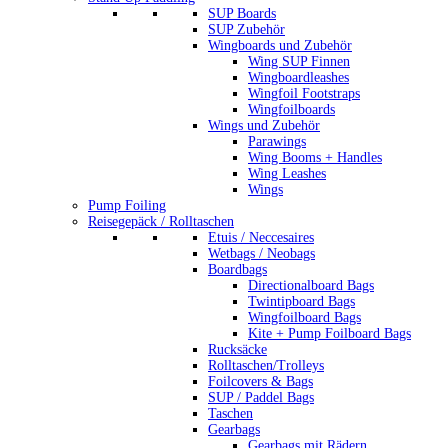
SUP Boards
SUP Zubehör
Wingboards und Zubehör
Wing SUP Finnen
Wingboardleashes
Wingfoil Footstraps
Wingfoilboards
Wings und Zubehör
Parawings
Wing Booms + Handles
Wing Leashes
Wings
Pump Foiling
Reisegepäck / Rolltaschen
Etuis / Neccesaires
Wetbags / Neobags
Boardbags
Directionalboard Bags
Twintipboard Bags
Wingfoilboard Bags
Kite + Pump Foilboard Bags
Rucksäcke
Rolltaschen/Trolleys
Foilcovers & Bags
SUP / Paddel Bags
Taschen
Gearbags
Gearbags mit Rädern