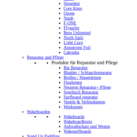
Slingshot
Core Kites
Ozone
Naish
F-ONE
Flysurfer
Bern Unlimited
North Sails
Light Corp
Armstrong Foil
Cabrinha
Reparatur und Pflege
Produkte für Reparatur und Pflege
Bar Reparatur
Bladder / Schlauchreparatur
Bridles / Waageleinen
Flugleinen
Neopren Reparatur+ Pflege
Segeltuch Reparatur
Surfboard reparatur
Ventile & Verbindungen
Werkzeuge
Wakeboarden
Wakeboards
Wakeboardboots
Aufprallschutz und Westen
Wakesurfboards
Stand Up Paddling