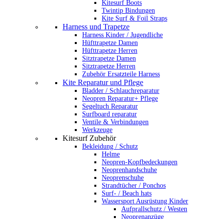
Kitesurf Boots
Twintip Bindungen
Kite Surf & Foil Straps
Harness und Trapetze
Harness Kinder / Jugendliche
Hüfttrapetze Damen
Hüfttrapetze Herren
Sitztrapetze Damen
Sitztrapetze Herren
Zubehör Ersatzteile Harness
Kite Reparatur und Pflege
Bladder / Schlauchreparatur
Neopren Reparatur+ Pflege
Segeltuch Reparatur
Surfboard reparatur
Ventile & Verbindungen
Werkzeuge
Kitesurf Zubehör
Bekleidung / Schutz
Helme
Neopren-Kopfbedeckungen
Neoprenhandschuhe
Neoprenschuhe
Strandtücher / Ponchos
Surf- / Beach hats
Wassersport Ausrüstung Kinder
Aufprallschutz / Westen
Neoprenanzüge