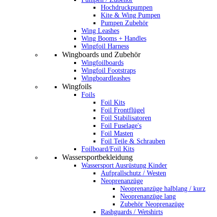
Hochdruckpumpen
Kite & Wing Pumpen
Pumpen Zubehör
Wing Leashes
Wing Booms + Handles
Wingfoil Harness
Wingboards und Zubehör
Wingfoilboards
Wingfoil Footstraps
Wingboardleashes
Wingfoils
Foils
Foil Kits
Foil Frontflügel
Foil Stabilisatoren
Foil Fuselage's
Foil Masten
Foil Teile & Schrauben
Foilboard/Foil Kits
Wassersportbekleidung
Wassersport Ausrüstung Kinder
Aufprallschutz / Westen
Neoprenanzüge
Neoprenanzüge halblang / kurz
Neoprenanzüge lang
Zubehör Neoprenazüge
Rashguards / Wetshirts