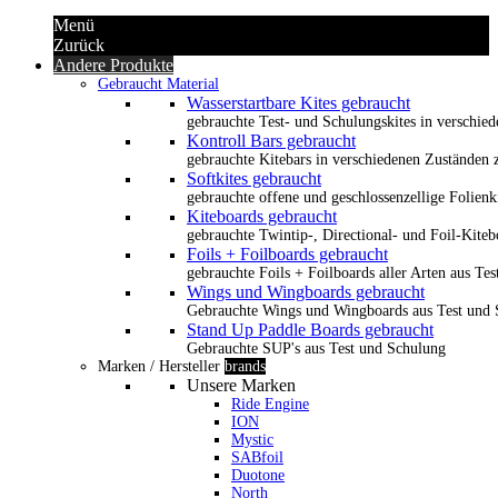
Menü
Zurück
Andere Produkte
Gebraucht Material
Wasserstartbare Kites gebraucht
gebrauchte Test- und Schulungskites in verschied
Kontroll Bars gebraucht
gebrauchte Kitebars in verschiedenen Zuständen z
Softkites gebraucht
gebrauchte offene und geschlossenzellige Folienk
Kiteboards gebraucht
gebrauchte Twintip-, Directional- und Foil-Kiteb
Foils + Foilboards gebraucht
gebrauchte Foils + Foilboards aller Arten aus Te
Wings und Wingboards gebraucht
Gebrauchte Wings und Wingboards aus Test und
Stand Up Paddle Boards gebraucht
Gebrauchte SUP's aus Test und Schulung
Marken / Hersteller
brands
Unsere Marken
Ride Engine
ION
Mystic
SABfoil
Duotone
North