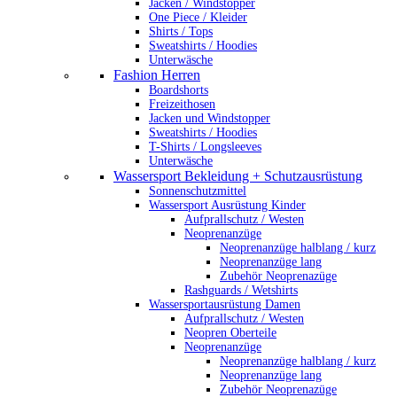
Jacken / Windstopper
One Piece / Kleider
Shirts / Tops
Sweatshirts / Hoodies
Unterwäsche
Fashion Herren
Boardshorts
Freizeithosen
Jacken und Windstopper
Sweatshirts / Hoodies
T-Shirts / Longsleeves
Unterwäsche
Wassersport Bekleidung + Schutzausrüstung
Sonnenschutzmittel
Wassersport Ausrüstung Kinder
Aufprallschutz / Westen
Neoprenanzüge
Neoprenanzüge halblang / kurz
Neoprenanzüge lang
Zubehör Neoprenazüge
Rashguards / Wetshirts
Wassersportausrüstung Damen
Aufprallschutz / Westen
Neopren Oberteile
Neoprenanzüge
Neoprenanzüge halblang / kurz
Neoprenanzüge lang
Zubehör Neoprenazüge