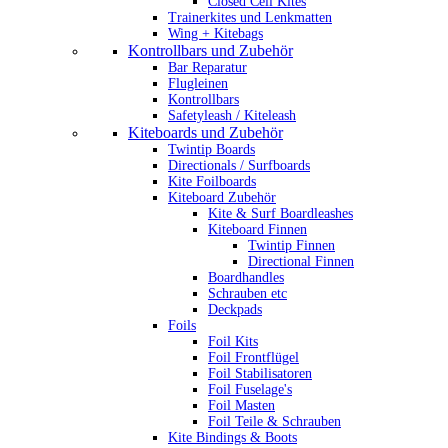
Closed Cell Kites
Trainerkites und Lenkmatten
Wing + Kitebags
Kontrollbars und Zubehör
Bar Reparatur
Flugleinen
Kontrollbars
Safetyleash / Kiteleash
Kiteboards und Zubehör
Twintip Boards
Directionals / Surfboards
Kite Foilboards
Kiteboard Zubehör
Kite & Surf Boardleashes
Kiteboard Finnen
Twintip Finnen
Directional Finnen
Boardhandles
Schrauben etc
Deckpads
Foils
Foil Kits
Foil Frontflügel
Foil Stabilisatoren
Foil Fuselage's
Foil Masten
Foil Teile & Schrauben
Kite Bindings & Boots