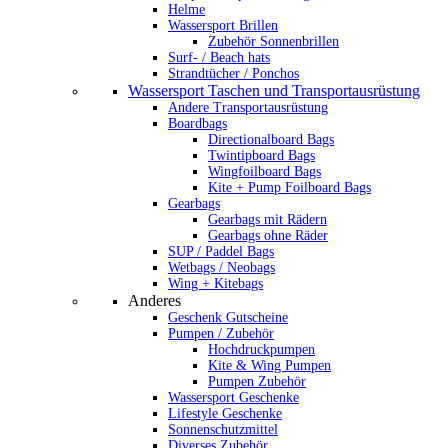
Helme
Wassersport Brillen
Zubehör Sonnenbrillen
Surf- / Beach hats
Strandtücher / Ponchos
Wassersport Taschen und Transportausrüstung
Andere Transportausrüstung
Boardbags
Directionalboard Bags
Twintipboard Bags
Wingfoilboard Bags
Kite + Pump Foilboard Bags
Gearbags
Gearbags mit Rädern
Gearbags ohne Räder
SUP / Paddel Bags
Wetbags / Neobags
Wing + Kitebags
Anderes
Geschenk Gutscheine
Pumpen / Zubehör
Hochdruckpumpen
Kite & Wing Pumpen
Pumpen Zubehör
Wassersport Geschenke
Lifestyle Geschenke
Sonnenschutzmittel
Diverses Zubehör