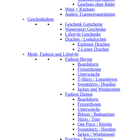
Gearbags ohne Räder
Wing + Kitebags
Andere Transportausrüstung
Geschenkideen
Geschenk Gutscheine
Wassersport Geschenke
Lifestyle Geschenke
Drachen / Lenkdrachen
Einleiner Drachen
2-Leiner Drachen
Mode, Fashion und Lifestyle
Fashion Herren
Boardshorts
Freizeithosen
Unterwäsche
T-Shirts / Longsleeves
Sweatshirts / Hoodies
Jacken und Windstopper
Fashion Damen
Boardshorts
Freizeithosen
Unterwäsche
Bikinis / Badeanzüge
Shirts / Tops
One Piece / Kleider
Sweatshirts / Hoodies
Jacken / Windstopper
Ponchos / Badetücher