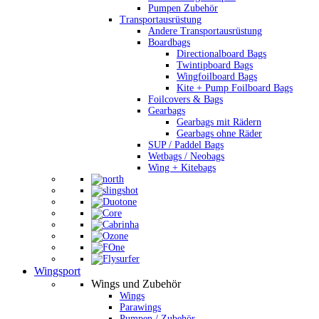
Pumpen Zubehör
Transportausrüstung
Andere Transportausrüstung
Boardbags
Directionalboard Bags
Twintipboard Bags
Wingfoilboard Bags
Kite + Pump Foilboard Bags
Foilcovers & Bags
Gearbags
Gearbags mit Rädern
Gearbags ohne Räder
SUP / Paddel Bags
Wetbags / Neobags
Wing + Kitebags
Wingsport
Wings und Zubehör
Wings
Parawings
Pumpen / Zubehör