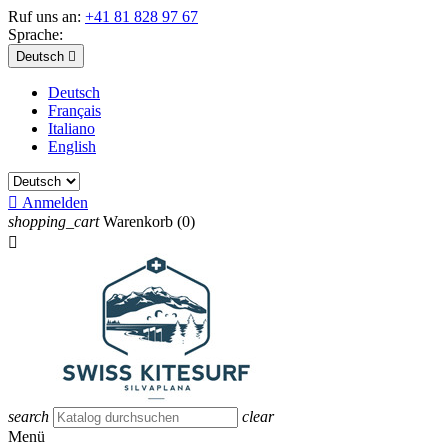
Ruf uns an:
+41 81 828 97 67
Sprache:
Deutsch

Deutsch
Français
Italiano
English

Anmelden
shopping_cart
Warenkorb
(0)

search
clear
Menü