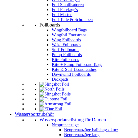
Foil Stabilisatoren
Foil Fuselage's
Foil Masten
Foil Teile & Schrauben
Foilboards
Wingfoilboard Bags
Wingfoil Footstraps
Wing Foilboards
Wake Foilboards
Surf Foilboards
Pump Foilboards
Kite Foilboards
Kite + Pump Foilboard Bags
Kite & Surf Boardleashes
Downwind Foilboards
Deckpads
Wassersportzubehör
Wassersportausrüstung für Damen
Neoprenanzüge
Neoprenanzüge halblang / kurz
Neoprenanzüge lang