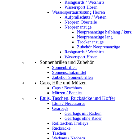
Rashguards / Wetshirts
Wassersport Hosen
Wassersportausrüstung Herren
Aufprallschutz / Westen
Neopren Oberteile
Neoprenanzüge
Neoprenanzüge halblang / kurz
Neoprenanzüge lang
Trockenanzüge
Zubehör Neoprenanzüge
Rashguards / Wetshirts
Wassersport Hosen
Sonnenbrillen und Zubehör
Sonnenbrillen
Sonnenschutzmittel
Zubehör Sonnenbrillen
Caps, Hüte und Mützen
Caps / Beachhats
Mützen / Beanies
Etuis, Taschen, Rucksäcke und Koffer
Etuis / Neccesaires
Gearbags
Gearbags mit Rädern
Gearbags ohne Räder
Rolltaschen/Trolleys
Rucksäcke
Taschen
Wetbags / Neobags