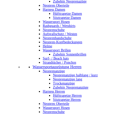
Zubehör Neoprenazüge
Neopren Oberteile
Harness Damen
Hüfttrapetze Damen
Sitztrapetze Damen
Wassersport Hosen
Rashguards / Wetshirts
Neoprenschuhe
Aufprallschutz / Westen
Neoprenhandschuhe
Neopren-Kopfbedeckungen
Helme
Wassersport Brillen
Zubehör Sonnenbrillen
Surf- / Beach hats
Strandtücher / Ponchos
Wassersportausrüstung Herren
Neoprenanzüge
Neoprenanzüge halblang / kurz
Neoprenanzüge lang
Trockenanzüge
Zubehör Neoprenanzüge
Harness Herren
Hüfttrapetze Herren
Sitztrapetze Herren
Neopren Oberteile
Wassersport Hosen
Neoprenschuhe