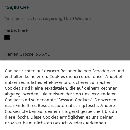
159,00 CHF
Bruttopreis
Lieferverzögerung 1 bis 6 Wochen
Farbe: black
black
Herren Grösse: 56 XXL
Cookies richten auf deinem Rechner keinen Schaden an und
enthalten keine Viren. Cookies dienen dazu, unser Angebot
Menge
nutzerfreundlicher, effektiver und sicherer zu machen.
Cookies sind kleine Textdateien, die auf deinem Rechner

favorite_border
IN DEN WARENKORB
abgelegt werden. Die meisten der von uns verwendeten
Cookies sind so genannte “Session-Cookies”. Sie werden

Bestellen wir dir beim Hersteller
nach Ende Ihres Besuchs automatisch gelöscht. Andere
Cookies bleiben auf deinem Endgerät gespeichert bis du
Klicke hier um die Lagerbestände anzuzeigen
diese löscht. Diese Cookies ermöglichen es uns deinen
Browser beim nächsten Besuch wiederzuerkennen.