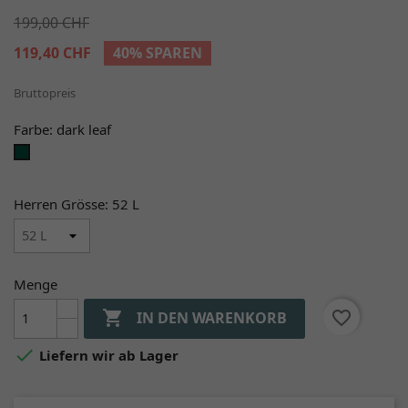
199,00 CHF
119,40 CHF
40% SPAREN
Bruttopreis
Farbe: dark leaf
dark
leaf
Herren Grösse: 52 L
Menge

favorite_border
IN DEN WARENKORB

Liefern wir ab Lager