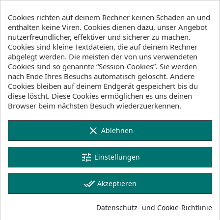
Verfügbarkeit (Lager, Lieferzeiten)
Cookies richten auf deinem Rechner keinen Schaden an und
enthalten keine Viren. Cookies dienen dazu, unser Angebot
Lager Wind&Snow
nutzerfreundlicher, effektiver und sicherer zu machen.
an Lager
:
Cookies sind kleine Textdateien, die auf deinem Rechner
2-4 Werktage
abgelegt werden. Die meisten der von uns verwendeten
Cookies sind so genannte “Session-Cookies”. Sie werden
nach Ende Ihres Besuchs automatisch gelöscht. Andere
Klicke hier um die Lagerbestände anzuzeigen
Cookies bleiben auf deinem Endgerät gespeichert bis du
diese löscht. Diese Cookies ermöglichen es uns deinen
Browser beim nächsten Besuch wiederzuerkennen.
Beschreibung
Artikeldetails
clear
Ablehnen
Lagerbestand
tune
Einstellungen
Features
Wind and water resistant
done_all
Akzeptieren
Adjustable Hood with water drain
Elastic waist strap
Velcro wrist straps
Datenschutz- und Cookie-Richtlinie
Zipper Flap