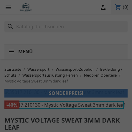
shopping_cart


(0)
search
MENÜ
Startseite
Wassersport
Wassersport-Zubehör
Bekleidung /
Schutz
Wassersportausrüstung Herren
Neopren Oberteile
Mystic Voltage Sweat 3mm dark leaf
SONDERPREIS!
-40%
MYSTIC VOLTAGE SWEAT 3MM DARK
LEAF