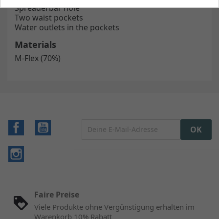
Spreaderbar hole
Two waist pockets
Water outlets in the pockets
Materials
M-Flex (70%)
Facebook
YouTube
Instagram
Faire Preise
Viele Produkte ohne Vergünstigung erhalten im
Warenkorb 10% Rabatt