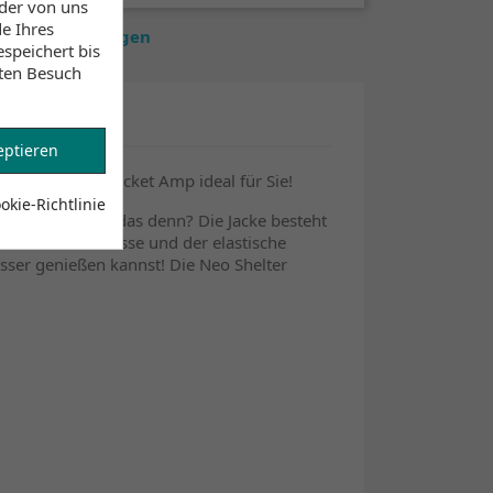
 der von uns
e Ihres
estände anzuzeigen
speichert bis
sten Besuch
eptieren
 Neo Shelter Jacket Amp ideal für Sie!
kie-Richtlinie
Wie chillig ist das denn? Die Jacke besteht
aren Armabschlüsse und der elastische
sser genießen kannst! Die Neo Shelter