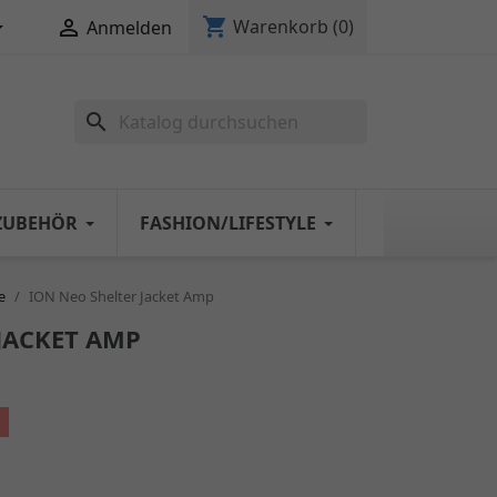
shopping_cart


Warenkorb
(0)
Anmelden
search
ZUBEHÖR
FASHION/LIFESTYLE
e
ION Neo Shelter Jacket Amp
JACKET AMP