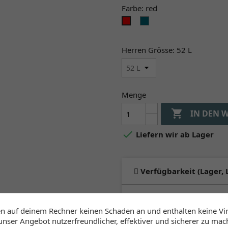
Farbe: red
steel
red
blue
Herren Grösse: 52 L
Menge

IN DEN 

Liefern wir ab Lager
Verfügbarkeit (Lager, 
Kiteshop Silvaplan
an Lager
:
en auf deinem Rechner keinen Schaden an und enthalten keine Vi
1-3 Werktage
unser Angebot nutzerfreundlicher, effektiver und sicherer zu mac