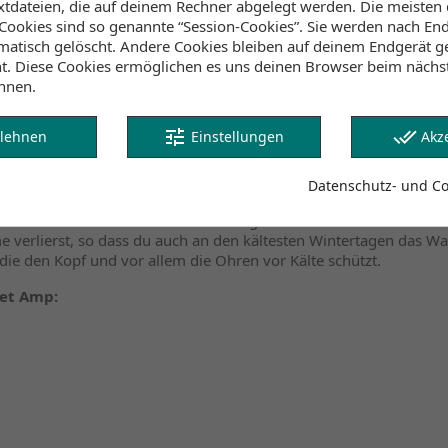
extdateien, die auf deinem Rechner abgelegt werden. Die meisten
ookies sind so genannte “Session-Cookies”. Sie werden nach End
Klicke hier um die Lagerb
atisch gelöscht. Andere Cookies bleiben auf deinem Endgerät ge
ht. Diese Cookies ermöglichen es uns deinen Browser beim näch
nnen.
Lagerbestand
tune
done_all
lehnen
Einstellungen
Akz
n wollen, ohne vom kalten Wind belästigt zu werden, ist die ION
Datenschutz- und Coo
ll für den Trapezhaken kannst du sie auch auf dem Wasser tragen. 
nd- und wasserdichten Beschichtung versehen ist. Die verstellb
verlierst, so dass du auch an den kältesten Wintertagen das Wa
die den Kopf und vor allem die Ohren vor Kälte schützt.
ket Amp: