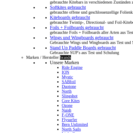
gebrauchte Kitebars in verschiedenen Zuständen z
Softkites gebraucht
gebrauchte offene und geschlossenzellige Folienk
Kiteboards gebraucht
gebrauchte Twintip-, Directional- und Foil-Kiteb
Foils + Foilboards gebraucht
gebrauchte Foils + Foilboards aller Arten aus Te
Wings und Wingboards gebraucht
Gebrauchte Wings und Wingboards aus Test und
Stand Up Paddle Boards gebraucht
Gebrauchte SUP's aus Test und Schulung
Marken / Hersteller
brands
Unsere Marken
Ride Engine
ION
Mystic
SABfoil
Duotone
North
Slingshot
Core Kites
Ozone
Naish
F-ONE
Flysurfer
Bern Unlimited
North Sails