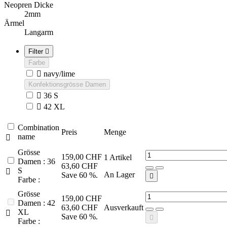
Neopren Dicke
2mm
Ärmel
Langarm
Filter

Farbe

navy/lime
Konfektionsgrösse Damen

36 S

42 XL
Combination
Preis
Menge
name

Grösse
159,00 CHF
1
Artikel
Damen : 36
63,60 CHF
S

An Lager
Save 60 %.

Farbe :
Grösse
159,00 CHF
Damen : 42
63,60 CHF
Ausverkauft
XL

Save 60 %.

Farbe :