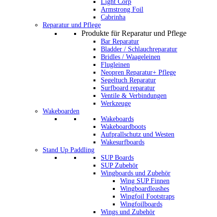
Light Corp
Armstrong Foil
Cabrinha
Reparatur und Pflege
Produkte für Reparatur und Pflege
Bar Reparatur
Bladder / Schlauchreparatur
Bridles / Waageleinen
Flugleinen
Neopren Reparatur+ Pflege
Segeltuch Reparatur
Surfboard reparatur
Ventile & Verbindungen
Werkzeuge
Wakeboarden
Wakeboards
Wakeboardboots
Aufprallschutz und Westen
Wakesurfboards
Stand Up Paddling
SUP Boards
SUP Zubehör
Wingboards und Zubehör
Wing SUP Finnen
Wingboardleashes
Wingfoil Footstraps
Wingfoilboards
Wings und Zubehör