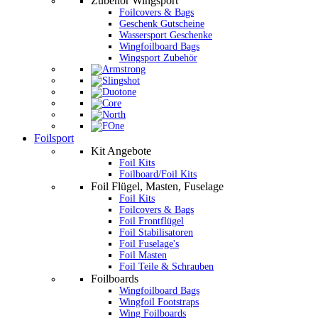
Zubehör Wingsport
Foilcovers & Bags
Geschenk Gutscheine
Wassersport Geschenke
Wingfoilboard Bags
Wingsport Zubehör
Foilsport
Kit Angebote
Foil Kits
Foilboard/Foil Kits
Foil Flügel, Masten, Fuselage
Foil Kits
Foilcovers & Bags
Foil Frontflügel
Foil Stabilisatoren
Foil Fuselage's
Foil Masten
Foil Teile & Schrauben
Foilboards
Wingfoilboard Bags
Wingfoil Footstraps
Wing Foilboards