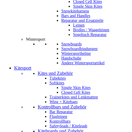
Closed Cell Kites
Single Skin Kites
Snowkiteharness
Bars and Handles
Reparatur und Ersatzteile
Leinen
Bridles / Waageleinen
Segeltuch Reparatur
Wintersport
Snowboards
Snowboardbindungen
Wintersporthelme
Handschuhe
Andere Wintersportartikel
Kitesport
Kites und Zubehör
Tubekites
Softkites
Single Skin Kites
Closed Cell Kites
Trainerkites und Lenkmatten
Wing + Kitebags
Kontrollbars und Zubehör
Bar Reparatur
Flugleinen
Kontrollbars
Safetyleash / Kiteleash
Kiteboards und Zubehör