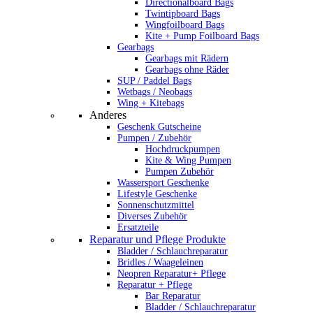
Directionalboard Bags
Twintipboard Bags
Wingfoilboard Bags
Kite + Pump Foilboard Bags
Gearbags
Gearbags mit Rädern
Gearbags ohne Räder
SUP / Paddel Bags
Wetbags / Neobags
Wing + Kitebags
Anderes
Geschenk Gutscheine
Pumpen / Zubehör
Hochdruckpumpen
Kite & Wing Pumpen
Pumpen Zubehör
Wassersport Geschenke
Lifestyle Geschenke
Sonnenschutzmittel
Diverses Zubehör
Ersatzteile
Reparatur und Pflege Produkte
Bladder / Schlauchreparatur
Bridles / Waageleinen
Neopren Reparatur+ Pflege
Reparatur + Pflege
Bar Reparatur
Bladder / Schlauchreparatur