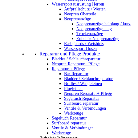
Wassersportausrüstung Herren
Aufprallschutz / Westen
Neopren Oberteile
Neoprenanzüge
Neoprenanzüge halblang / kurz
Neoprenanzüge lang
Trockenanzüge
Zubehör Neoprenanzüge
Rashguards / Wetshirts
Wassersport Hosen
Repararur und Pflege Produkte
Bladder / Schlauchreparatur
Neopren Reparatur+ Pflege
Reparatur + Pflege
Bar Reparatur
Bladder / Schlauchreparatur
Bridles / Waageleinen
Flugleinen
Neopren Reparatur+ Pflege
Segeltuch Reparatur
Surfboard reparatur
Ventile & Verbindungen
Werkzeuge
Segeltuch Reparatur
Surfboard reparatur
Ventile & Verbindungen
Werkzeuge