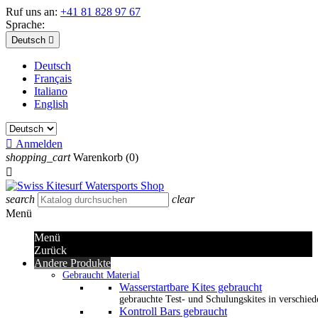
Ruf uns an:
+41 81 828 97 67
Sprache:
Deutsch

Deutsch
Français
Italiano
English

Anmelden
shopping_cart
Warenkorb
(0)

search
clear
Menü
Menü
Zurück
Andere Produkte
Gebraucht Material
Wasserstartbare Kites gebraucht
gebrauchte Test- und Schulungskites in verschied
Kontroll Bars gebraucht