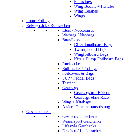
Parawings
Wing Booms + Handles
Wing Leashes
Wings
Pump Foiling
Reisegepäck / Rolltaschen
Etuis / Neccesaires
Wetbags / Neobags
Boardbags
Directionalboard Bags
Twintipboard Bags
Wingfoilboard Bags
Kite + Pump Foilboard Bags
Rucksäcke
Rolltaschen/Trolleys
Foilcovers & Bags
SUP / Paddel Bags
Taschen
Gearbags
Gearbags mit Rädern
Gearbags ohne Räder
Wing + Kitebags
Andere Transportausrüstung
Geschenkideen
Geschenk Gutscheine
Wassersport Geschenke
Lifestyle Geschenke
Drachen / Lenkdrachen