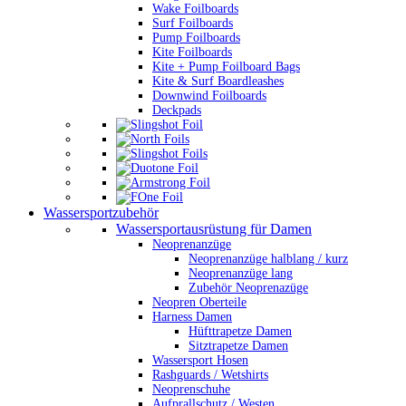
Wake Foilboards
Surf Foilboards
Pump Foilboards
Kite Foilboards
Kite + Pump Foilboard Bags
Kite & Surf Boardleashes
Downwind Foilboards
Deckpads
Wassersportzubehör
Wassersportausrüstung für Damen
Neoprenanzüge
Neoprenanzüge halblang / kurz
Neoprenanzüge lang
Zubehör Neoprenazüge
Neopren Oberteile
Harness Damen
Hüfttrapetze Damen
Sitztrapetze Damen
Wassersport Hosen
Rashguards / Wetshirts
Neoprenschuhe
Aufprallschutz / Westen