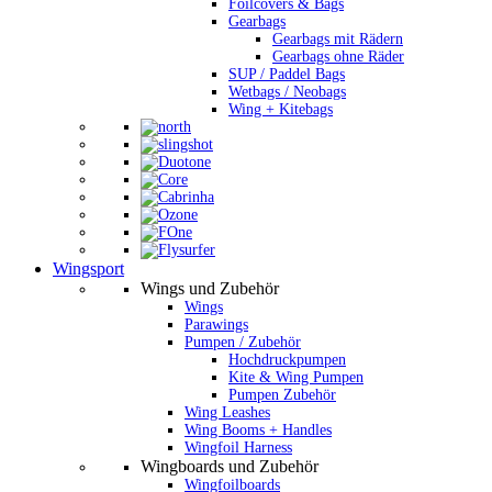
Foilcovers & Bags
Gearbags
Gearbags mit Rädern
Gearbags ohne Räder
SUP / Paddel Bags
Wetbags / Neobags
Wing + Kitebags
Wingsport
Wings und Zubehör
Wings
Parawings
Pumpen / Zubehör
Hochdruckpumpen
Kite & Wing Pumpen
Pumpen Zubehör
Wing Leashes
Wing Booms + Handles
Wingfoil Harness
Wingboards und Zubehör
Wingfoilboards