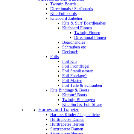
Twintip Boards
Directionals / Surfboards
Kite Foilboards
Kiteboard Zubehör
Kite & Surf Boardleashes
Kiteboard Finnen
Twintip Finnen
Directional Finnen
Boardhandles
Schrauben etc
Deckpads
Foils
Foil Kits
Foil Frontflügel
Foil Stabilisatoren
Foil Fuselage's
Foil Masten
Foil Teile & Schrauben
Kite Bindings & Boots
Kitesurf Boots
Twintip Bindungen
Kite Surf & Foil Straps
Harness und Trapetze
Harness Kinder / Jugendliche
Hüfttrapetze Damen
Hüfttrapetze Herren
Sitztrapetze Damen
Sitztrapetze Herren