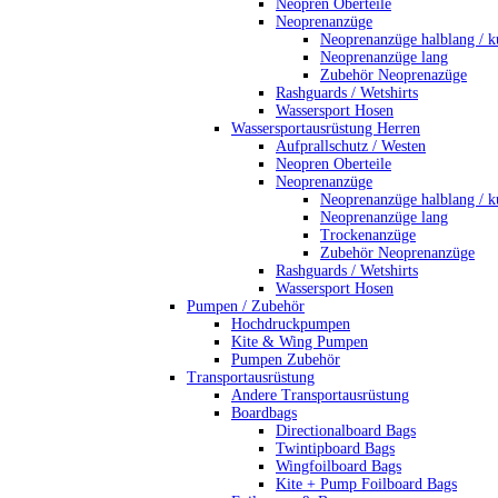
Neopren Oberteile
Neoprenanzüge
Neoprenanzüge halblang / k
Neoprenanzüge lang
Zubehör Neoprenazüge
Rashguards / Wetshirts
Wassersport Hosen
Wassersportausrüstung Herren
Aufprallschutz / Westen
Neopren Oberteile
Neoprenanzüge
Neoprenanzüge halblang / k
Neoprenanzüge lang
Trockenanzüge
Zubehör Neoprenanzüge
Rashguards / Wetshirts
Wassersport Hosen
Pumpen / Zubehör
Hochdruckpumpen
Kite & Wing Pumpen
Pumpen Zubehör
Transportausrüstung
Andere Transportausrüstung
Boardbags
Directionalboard Bags
Twintipboard Bags
Wingfoilboard Bags
Kite + Pump Foilboard Bags