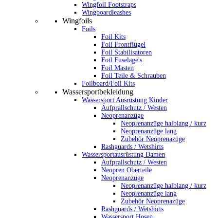
Wingfoil Footstraps
Wingboardleashes
Wingfoils
Foils
Foil Kits
Foil Frontflügel
Foil Stabilisatoren
Foil Fuselage's
Foil Masten
Foil Teile & Schrauben
Foilboard/Foil Kits
Wassersportbekleidung
Wassersport Ausrüstung Kinder
Aufprallschutz / Westen
Neoprenanzüge
Neoprenanzüge halblang / kurz
Neoprenanzüge lang
Zubehör Neoprenazüge
Rashguards / Wetshirts
Wassersportausrüstung Damen
Aufprallschutz / Westen
Neopren Oberteile
Neoprenanzüge
Neoprenanzüge halblang / kurz
Neoprenanzüge lang
Zubehör Neoprenazüge
Rashguards / Wetshirts
Wassersport Hosen