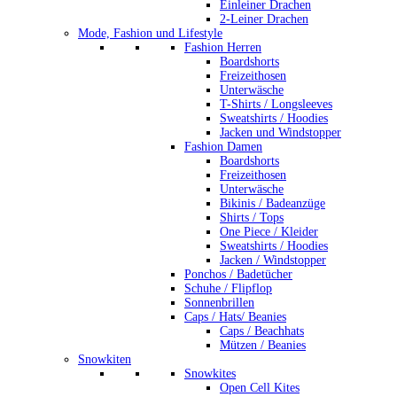
Einleiner Drachen
2-Leiner Drachen
Mode, Fashion und Lifestyle
Fashion Herren
Boardshorts
Freizeithosen
Unterwäsche
T-Shirts / Longsleeves
Sweatshirts / Hoodies
Jacken und Windstopper
Fashion Damen
Boardshorts
Freizeithosen
Unterwäsche
Bikinis / Badeanzüge
Shirts / Tops
One Piece / Kleider
Sweatshirts / Hoodies
Jacken / Windstopper
Ponchos / Badetücher
Schuhe / Flipflop
Sonnenbrillen
Caps / Hats/ Beanies
Caps / Beachhats
Mützen / Beanies
Snowkiten
Snowkites
Open Cell Kites