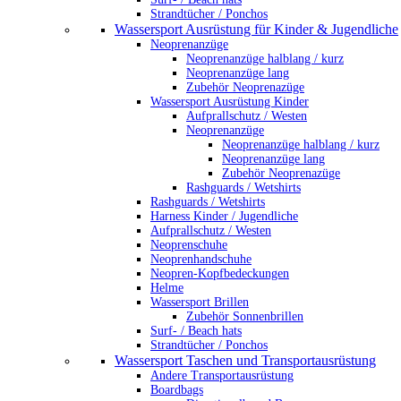
Strandtücher / Ponchos
Wassersport Ausrüstung für Kinder & Jugendliche
Neoprenanzüge
Neoprenanzüge halblang / kurz
Neoprenanzüge lang
Zubehör Neoprenazüge
Wassersport Ausrüstung Kinder
Aufprallschutz / Westen
Neoprenanzüge
Neoprenanzüge halblang / kurz
Neoprenanzüge lang
Zubehör Neoprenazüge
Rashguards / Wetshirts
Rashguards / Wetshirts
Harness Kinder / Jugendliche
Aufprallschutz / Westen
Neoprenschuhe
Neoprenhandschuhe
Neopren-Kopfbedeckungen
Helme
Wassersport Brillen
Zubehör Sonnenbrillen
Surf- / Beach hats
Strandtücher / Ponchos
Wassersport Taschen und Transportausrüstung
Andere Transportausrüstung
Boardbags