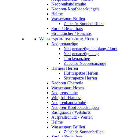
Neoprenhandschuhe
Neopren-Kopfbedeckungen
Helme
Wassersport Brillen
Zubehör Sonnenbrillen
Surf- / Beach hats
Strandtücher / Ponchos
Wassersportausrüstung Herren
Neoprenanzüge
Neoprenanzüge halblang / kurz
Neoprenanzüge lang
Trockenanzüge
Zubehör Neoprenanzüge
Harness Herren
Hüfttrapetze Herren
Sitztrapetze Herren
Neopren Oberteile
Wassersport Hosen
Neoprenschuhe
Wingfoil Harness
Neoprenhandschuhe
Neopren-Kopfbedeckungen
Rashguards / Wetshirts
Aufprallschutz / Westen
Helme
Wassersport Brillen
Zubehör Sonnenbrillen
Surf- / Beach hats