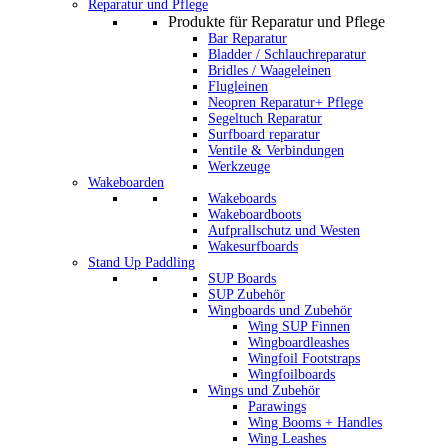
Reparatur und Pflege
Produkte für Reparatur und Pflege
Bar Reparatur
Bladder / Schlauchreparatur
Bridles / Waageleinen
Flugleinen
Neopren Reparatur+ Pflege
Segeltuch Reparatur
Surfboard reparatur
Ventile & Verbindungen
Werkzeuge
Wakeboarden
Wakeboards
Wakeboardboots
Aufprallschutz und Westen
Wakesurfboards
Stand Up Paddling
SUP Boards
SUP Zubehör
Wingboards und Zubehör
Wing SUP Finnen
Wingboardleashes
Wingfoil Footstraps
Wingfoilboards
Wings und Zubehör
Parawings
Wing Booms + Handles
Wing Leashes