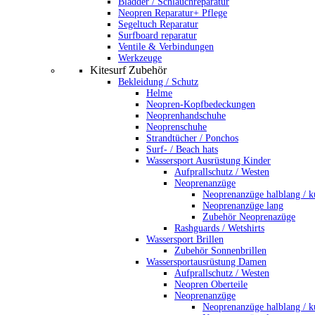
Bladder / Schlauchreparatur
Neopren Reparatur+ Pflege
Segeltuch Reparatur
Surfboard reparatur
Ventile & Verbindungen
Werkzeuge
Kitesurf Zubehör
Bekleidung / Schutz
Helme
Neopren-Kopfbedeckungen
Neoprenhandschuhe
Neoprenschuhe
Strandtücher / Ponchos
Surf- / Beach hats
Wassersport Ausrüstung Kinder
Aufprallschutz / Westen
Neoprenanzüge
Neoprenanzüge halblang / k
Neoprenanzüge lang
Zubehör Neoprenazüge
Rashguards / Wetshirts
Wassersport Brillen
Zubehör Sonnenbrillen
Wassersportausrüstung Damen
Aufprallschutz / Westen
Neopren Oberteile
Neoprenanzüge
Neoprenanzüge halblang / k