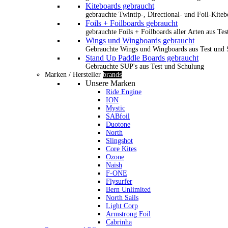
Kiteboards gebraucht
gebrauchte Twintip-, Directional- und Foil-Kiteb
Foils + Foilboards gebraucht
gebrauchte Foils + Foilboards aller Arten aus Te
Wings und Wingboards gebraucht
Gebrauchte Wings und Wingboards aus Test und
Stand Up Paddle Boards gebraucht
Gebrauchte SUP's aus Test und Schulung
Marken / Hersteller
brands
Unsere Marken
Ride Engine
ION
Mystic
SABfoil
Duotone
North
Slingshot
Core Kites
Ozone
Naish
F-ONE
Flysurfer
Bern Unlimited
North Sails
Light Corp
Armstrong Foil
Cabrinha