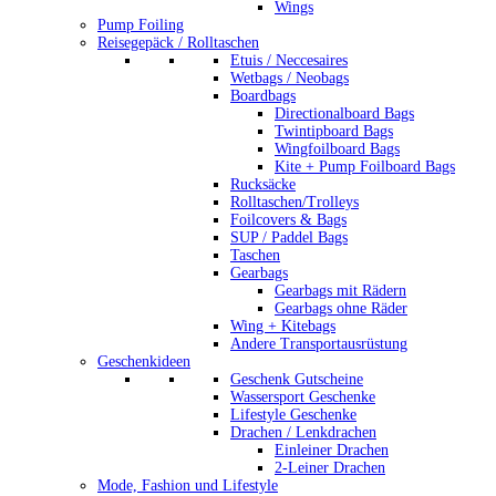
Wings
Pump Foiling
Reisegepäck / Rolltaschen
Etuis / Neccesaires
Wetbags / Neobags
Boardbags
Directionalboard Bags
Twintipboard Bags
Wingfoilboard Bags
Kite + Pump Foilboard Bags
Rucksäcke
Rolltaschen/Trolleys
Foilcovers & Bags
SUP / Paddel Bags
Taschen
Gearbags
Gearbags mit Rädern
Gearbags ohne Räder
Wing + Kitebags
Andere Transportausrüstung
Geschenkideen
Geschenk Gutscheine
Wassersport Geschenke
Lifestyle Geschenke
Drachen / Lenkdrachen
Einleiner Drachen
2-Leiner Drachen
Mode, Fashion und Lifestyle