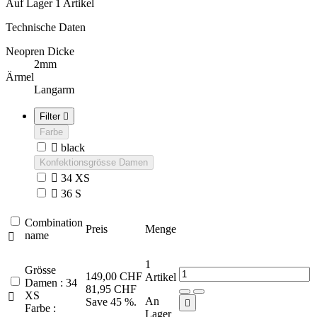
Auf Lager
1 Artikel
Technische Daten
Neopren Dicke
2mm
Ärmel
Langarm
Filter

Farbe

black
Konfektionsgrösse Damen

34 XS

36 S
Combination
Preis
Menge
name

1
Grösse
149,00 CHF
Artikel
Damen : 34
81,95 CHF
XS

An
Save 45 %.

Farbe :
Lager