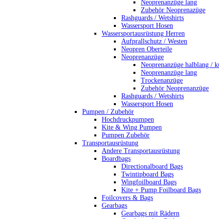
Neoprenanzüge lang
Zubehör Neoprenazüge
Rashguards / Wetshirts
Wassersport Hosen
Wassersportausrüstung Herren
Aufprallschutz / Westen
Neopren Oberteile
Neoprenanzüge
Neoprenanzüge halblang / k
Neoprenanzüge lang
Trockenanzüge
Zubehör Neoprenanzüge
Rashguards / Wetshirts
Wassersport Hosen
Pumpen / Zubehör
Hochdruckpumpen
Kite & Wing Pumpen
Pumpen Zubehör
Transportausrüstung
Andere Transportausrüstung
Boardbags
Directionalboard Bags
Twintipboard Bags
Wingfoilboard Bags
Kite + Pump Foilboard Bags
Foilcovers & Bags
Gearbags
Gearbags mit Rädern