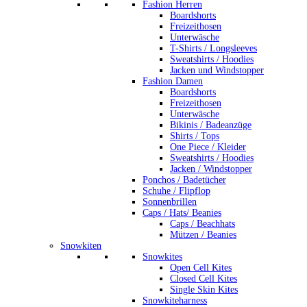
Fashion Herren
Boardshorts
Freizeithosen
Unterwäsche
T-Shirts / Longsleeves
Sweatshirts / Hoodies
Jacken und Windstopper
Fashion Damen
Boardshorts
Freizeithosen
Unterwäsche
Bikinis / Badeanzüge
Shirts / Tops
One Piece / Kleider
Sweatshirts / Hoodies
Jacken / Windstopper
Ponchos / Badetücher
Schuhe / Flipflop
Sonnenbrillen
Caps / Hats/ Beanies
Caps / Beachhats
Mützen / Beanies
Snowkiten
Snowkites
Open Cell Kites
Closed Cell Kites
Single Skin Kites
Snowkiteharness