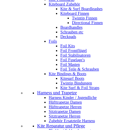
Kiteboard Zubehör
Kite & Surf Boardleashes
Kiteboard Finnen
Twintip Finnen
Directional Finnen
Boardhandles
Schrauben etc
Deckpads
Foils
Foil Kits
Foil Frontflügel
Foil Stabilisatoren
Foil Fuselage's
Foil Masten
Foil Teile & Schrauben
Kite Bindings & Boots
Kitesurf Boots
Twintip Bindungen
Kite Surf & Foil Straps
Harness und Trapetze
Harness Kinder / Jugendliche
Hüfttrapetze Damen
Hüfttrapetze Herren
Sitztrapetze Damen
Sitztrapetze Herren
Zubehör Ersatzteile Harness
Kite Reparatur und Pflege