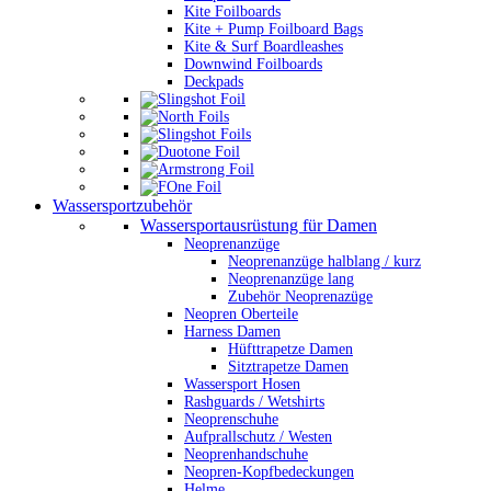
Kite Foilboards
Kite + Pump Foilboard Bags
Kite & Surf Boardleashes
Downwind Foilboards
Deckpads
Wassersportzubehör
Wassersportausrüstung für Damen
Neoprenanzüge
Neoprenanzüge halblang / kurz
Neoprenanzüge lang
Zubehör Neoprenazüge
Neopren Oberteile
Harness Damen
Hüfttrapetze Damen
Sitztrapetze Damen
Wassersport Hosen
Rashguards / Wetshirts
Neoprenschuhe
Aufprallschutz / Westen
Neoprenhandschuhe
Neopren-Kopfbedeckungen
Helme