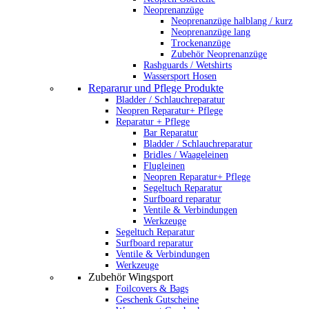
Neoprenanzüge
Neoprenanzüge halblang / kurz
Neoprenanzüge lang
Trockenanzüge
Zubehör Neoprenanzüge
Rashguards / Wetshirts
Wassersport Hosen
Repararur und Pflege Produkte
Bladder / Schlauchreparatur
Neopren Reparatur+ Pflege
Reparatur + Pflege
Bar Reparatur
Bladder / Schlauchreparatur
Bridles / Waageleinen
Flugleinen
Neopren Reparatur+ Pflege
Segeltuch Reparatur
Surfboard reparatur
Ventile & Verbindungen
Werkzeuge
Segeltuch Reparatur
Surfboard reparatur
Ventile & Verbindungen
Werkzeuge
Zubehör Wingsport
Foilcovers & Bags
Geschenk Gutscheine