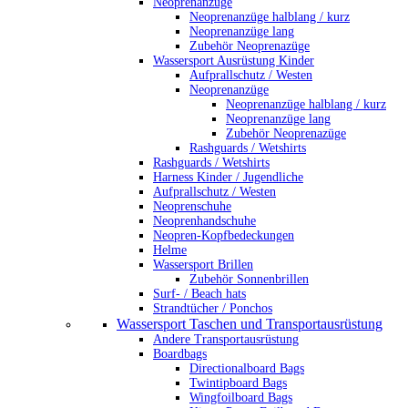
Neoprenanzüge
Neoprenanzüge halblang / kurz
Neoprenanzüge lang
Zubehör Neoprenazüge
Wassersport Ausrüstung Kinder
Aufprallschutz / Westen
Neoprenanzüge
Neoprenanzüge halblang / kurz
Neoprenanzüge lang
Zubehör Neoprenazüge
Rashguards / Wetshirts
Rashguards / Wetshirts
Harness Kinder / Jugendliche
Aufprallschutz / Westen
Neoprenschuhe
Neoprenhandschuhe
Neopren-Kopfbedeckungen
Helme
Wassersport Brillen
Zubehör Sonnenbrillen
Surf- / Beach hats
Strandtücher / Ponchos
Wassersport Taschen und Transportausrüstung
Andere Transportausrüstung
Boardbags
Directionalboard Bags
Twintipboard Bags
Wingfoilboard Bags