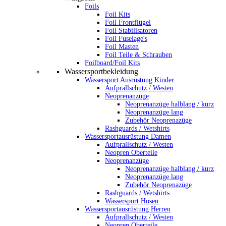
Foils
Foil Kits
Foil Frontflügel
Foil Stabilisatoren
Foil Fuselage's
Foil Masten
Foil Teile & Schrauben
Foilboard/Foil Kits
Wassersportbekleidung
Wassersport Ausrüstung Kinder
Aufprallschutz / Westen
Neoprenanzüge
Neoprenanzüge halblang / kurz
Neoprenanzüge lang
Zubehör Neoprenazüge
Rashguards / Wetshirts
Wassersportausrüstung Damen
Aufprallschutz / Westen
Neopren Oberteile
Neoprenanzüge
Neoprenanzüge halblang / kurz
Neoprenanzüge lang
Zubehör Neoprenazüge
Rashguards / Wetshirts
Wassersport Hosen
Wassersportausrüstung Herren
Aufprallschutz / Westen
Neopren Oberteile