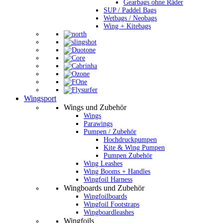
Gearbags ohne Räder
SUP / Paddel Bags
Wetbags / Neobags
Wing + Kitebags
Wingsport
Wings und Zubehör
Wings
Parawings
Pumpen / Zubehör
Hochdruckpumpen
Kite & Wing Pumpen
Pumpen Zubehör
Wing Leashes
Wing Booms + Handles
Wingfoil Harness
Wingboards und Zubehör
Wingfoilboards
Wingfoil Footstraps
Wingboardleashes
Wingfoils