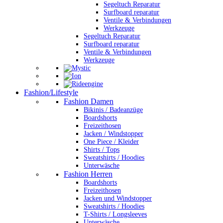
Segeltuch Reparatur
Surfboard reparatur
Ventile & Verbindungen
Werkzeuge
Segeltuch Reparatur
Surfboard reparatur
Ventile & Verbindungen
Werkzeuge
Fashion/Lifestyle
Fashion Damen
Bikinis / Badeanzüge
Boardshorts
Freizeithosen
Jacken / Windstopper
One Piece / Kleider
Shirts / Tops
Sweatshirts / Hoodies
Unterwäsche
Fashion Herren
Boardshorts
Freizeithosen
Jacken und Windstopper
Sweatshirts / Hoodies
T-Shirts / Longsleeves
Unterwäsche