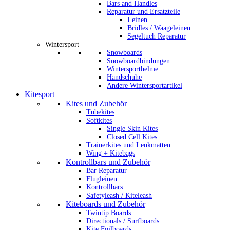
Bars and Handles
Reparatur und Ersatzteile
Leinen
Bridles / Waageleinen
Segeltuch Reparatur
Wintersport
Snowboards
Snowboardbindungen
Wintersporthelme
Handschuhe
Andere Wintersportartikel
Kitesport
Kites und Zubehör
Tubekites
Softkites
Single Skin Kites
Closed Cell Kites
Trainerkites und Lenkmatten
Wing + Kitebags
Kontrollbars und Zubehör
Bar Reparatur
Flugleinen
Kontrollbars
Safetyleash / Kiteleash
Kiteboards und Zubehör
Twintip Boards
Directionals / Surfboards
Kite Foilboards