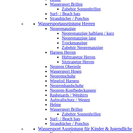
Wassersport Brillen
Zubehör Sonnenbrillen
Surf- / Beach hats
Strandtücher / Ponchos
Wassersportausrüstung Herren
Neoprenanzüge
Neoprenanzüge halblang / kurz
Neoprenanzüge lang
Trockenanzüge
Zubehör Neoprenanzüge
Harness Herren
Hüfttrapetze Herren
Sitztrapetze Herren
Neopren Oberteile
Wassersport Hosen
Neoprenschuhe
Wingfoil Harness
Neoprenhandschuhe
Neopren-Kopfbedeckungen
Rashguards / Wetshirts
Aufprallschutz / Westen
Helme
Wassersport Brillen
Zubehör Sonnenbrillen
Surf- / Beach hats
Strandtücher / Ponchos
Wassersport Ausrüstung für Kinder & Jugendliche