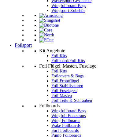
Wassersport Geschenke
Wingfoilboard Bags
Wingsport Zubehör
Foilsport
Kit Angebote
Foil Kits
Foilboard/Foil Kits
Foil Flügel, Masten, Fuselage
Foil Kits
Foilcovers & Bags
Foil Frontflügel
Foil Stabilisatoren
Foil Fuselage's
Foil Masten
Foil Teile & Schrauben
Foilboards
Wingfoilboard Bags
Wingfoil Footstraps
Wing Foilboards
Wake Foilboards
Surf Foilboards
Pump Foilboards