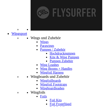
Wingsport
Wings und Zubehör
Wings
Parawings
Pumpen / Zubehör
Hochdruckpumpen
Kite & Wing Pumpen
Pumpen Zubehör
Wing Leashes
Wing Booms + Handles
Wingfoil Harness
Wingboards und Zubehör
Wingfoilboards
Wingfoil Footstraps
Wingboardleashes
Wingfoils
Foils
Foil Kits
Foil Frontflügel