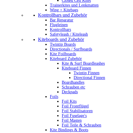
Closed Cell Kites
Trainerkites und Lenkmatten
Wing + Kitebags
Kontrollbars und Zubehör
Bar Reparatur
Flugleinen
Kontrollbars
Safetyleash / Kiteleash
Kiteboards und Zubehör
Twintip Boards
Directionals / Surfboards
Kite Foilboards
Kiteboard Zubehör
Kite & Surf Boardleashes
Kiteboard Finnen
Twintip Finnen
Directional Finnen
Boardhandles
Schrauben etc
Deckpads
Foils
Foil Kits
Foil Frontflügel
Foil Stabilisatoren
Foil Fuselage's
Foil Masten
Foil Teile & Schrauben
Kite Bindings & Boots