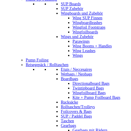
SUP Boards
SUP Zubehör
Wingboards und Zubehör
Wing SUP Finnen
Wingboardleashes
Wingfoil Footstraps
Wingfoilboards
Wings und Zubehör
Parawings
Wing Booms + Handles
Wing Leashes
Wings
Pump Foiling
Reisegepäck / Rolltaschen
Etuis / Neccesaires
Wetbags / Neobags
Boardbags
Directionalboard Bags
Twintipboard Bags
Wingfoilboard Bags
Kite + Pump Foilboard Bags
Rucksäcke
Rolltaschen/Trolleys
Foilcovers & Bags
SUP / Paddel Bags
Taschen
Gearbags
Gearbags mit Rädern