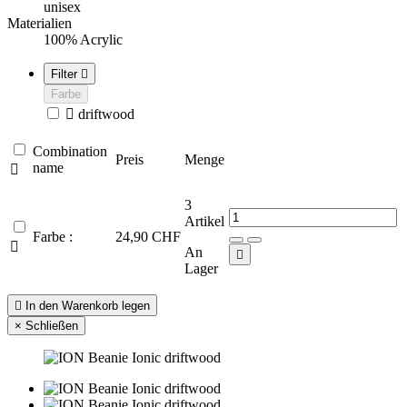
unisex
Materialien
100% Acrylic
Filter

Farbe

driftwood
Combination
Preis
Menge
name

3
Artikel
Farbe :
24,90 CHF

An

Lager

In den Warenkorb legen
×
Schließen