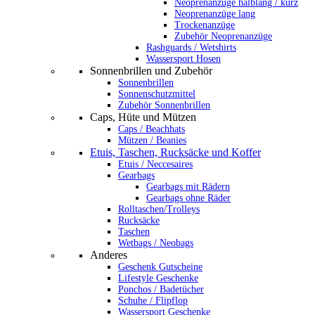
Neoprenanzüge halblang / kurz
Neoprenanzüge lang
Trockenanzüge
Zubehör Neoprenanzüge
Rashguards / Wetshirts
Wassersport Hosen
Sonnenbrillen und Zubehör
Sonnenbrillen
Sonnenschutzmittel
Zubehör Sonnenbrillen
Caps, Hüte und Mützen
Caps / Beachhats
Mützen / Beanies
Etuis, Taschen, Rucksäcke und Koffer
Etuis / Neccesaires
Gearbags
Gearbags mit Rädern
Gearbags ohne Räder
Rolltaschen/Trolleys
Rucksäcke
Taschen
Wetbags / Neobags
Anderes
Geschenk Gutscheine
Lifestyle Geschenke
Ponchos / Badetücher
Schuhe / Flipflop
Wassersport Geschenke