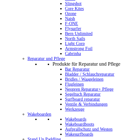
Slingshot
Core Kites
Ozone
Naish
F-ONE
Flysurfer
Bern Unlimited
North Sails
Light Corp
Armstrong Foil
Cabrinha
Reparatur und Pflege
Produkte für Reparatur und Pflege
Bar Reparatur
Bladder / Schlauchreparatur
Bridles / Waageleinen
Flugleinen
Neopren Reparatur+ Pflege
Segeltuch Reparatur
Surfboard reparatur
Ventile & Verbindungen
Werkzeuge
Wakeboarden
Wakeboards
Wakeboardboots
Aufprallschutz und Westen
Wakesurfboards
Stand Up Paddling