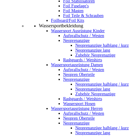
Foil Stabilisatoren
Foil Fuselage's
Foil Masten
Foil Teile & Schrauben
Foilboard/Foil Kits
Wassersportbekleidung
Wassersport Ausrüstung Kinder
Aufprallschutz / Westen
Neoprenanzüge
Neoprenanzüge halblang / kurz
Neoprenanzüge lang
Zubehör Neoprenazüge
Rashguards / Wetshirts
Wassersportausrüstung Damen
Aufprallschutz / Westen
Neopren Oberteile
Neoprenanzüge
Neoprenanzüge halblang / kurz
Neoprenanzüge lang
Zubehör Neoprenazüge
Rashguards / Wetshirts
Wassersport Hosen
Wassersportausrüstung Herren
Aufprallschutz / Westen
Neopren Oberteile
Neoprenanzüge
Neoprenanzüge halblang / kurz
Neoprenanzüge lang