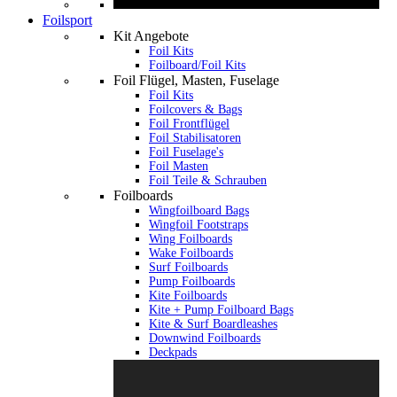
Foilsport
Kit Angebote
Foil Kits
Foilboard/Foil Kits
Foil Flügel, Masten, Fuselage
Foil Kits
Foilcovers & Bags
Foil Frontflügel
Foil Stabilisatoren
Foil Fuselage's
Foil Masten
Foil Teile & Schrauben
Foilboards
Wingfoilboard Bags
Wingfoil Footstraps
Wing Foilboards
Wake Foilboards
Surf Foilboards
Pump Foilboards
Kite Foilboards
Kite + Pump Foilboard Bags
Kite & Surf Boardleashes
Downwind Foilboards
Deckpads