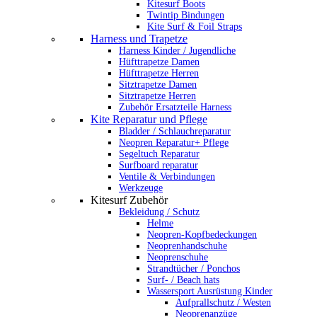
Kitesurf Boots
Twintip Bindungen
Kite Surf & Foil Straps
Harness und Trapetze
Harness Kinder / Jugendliche
Hüfttrapetze Damen
Hüfttrapetze Herren
Sitztrapetze Damen
Sitztrapetze Herren
Zubehör Ersatzteile Harness
Kite Reparatur und Pflege
Bladder / Schlauchreparatur
Neopren Reparatur+ Pflege
Segeltuch Reparatur
Surfboard reparatur
Ventile & Verbindungen
Werkzeuge
Kitesurf Zubehör
Bekleidung / Schutz
Helme
Neopren-Kopfbedeckungen
Neoprenhandschuhe
Neoprenschuhe
Strandtücher / Ponchos
Surf- / Beach hats
Wassersport Ausrüstung Kinder
Aufprallschutz / Westen
Neoprenanzüge