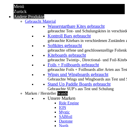
Menü
Zurück
Andere Produkte
Gebraucht Material
Wasserstartbare Kites gebraucht
gebrauchte Test- und Schulungskites in verschied
Kontroll Bars gebraucht
gebrauchte Kitebars in verschiedenen Zuständen z
Softkites gebraucht
gebrauchte offene und geschlossenzellige Folienk
Kiteboards gebraucht
gebrauchte Twintip-, Directional- und Foil-Kiteb
Foils + Foilboards gebraucht
gebrauchte Foils + Foilboards aller Arten aus Te
Wings und Wingboards gebraucht
Gebrauchte Wings und Wingboards aus Test und
Stand Up Paddle Boards gebraucht
Gebrauchte SUP's aus Test und Schulung
Marken / Hersteller
brands
Unsere Marken
Ride Engine
ION
Mystic
SABfoil
Duotone
North