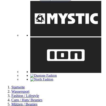
Startseite
Wassersport
Fashion / Lifestyle
Caps / Hats/ Beanies
Mützen / Beanies