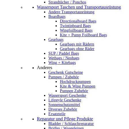
Strandtücher / Ponchos
Wassersport Taschen und Transportausrüstung
Andere Transportausrüstung
Boardbags
Directionalboard Bags
Twintipboard Bags
Wingfoilboard Bags
Kite + Pump Foilboard Bags
Gearbags
Gearbags mit Rädern
Gearbags ohne Räder
SUP / Paddel Bags
Wetbags / Neobags
Wing + Kitebags
Anderes
Geschenk Gutscheine
Pumpen / Zubehör
Hochdruckpumpen
Kite & Wing Pumpen
Pumpen Zubehör
Wassersport Geschenke
Lifestyle Geschenke
Sonnenschutzmittel
Diverses Zubehör
Ersatzteile
Reparatur und Pflege Produkte
Bladder / Schlauchreparatur
Bridles / Waageleinen