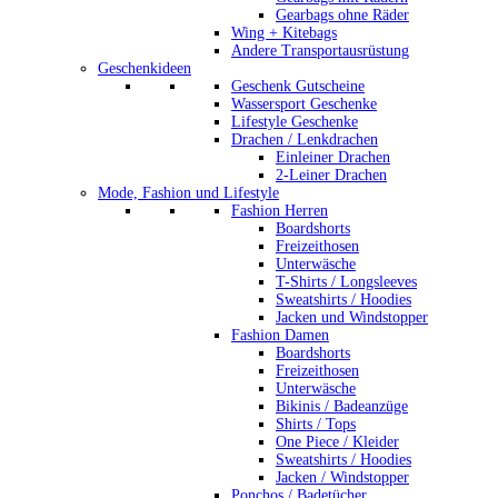
Gearbags ohne Räder
Wing + Kitebags
Andere Transportausrüstung
Geschenkideen
Geschenk Gutscheine
Wassersport Geschenke
Lifestyle Geschenke
Drachen / Lenkdrachen
Einleiner Drachen
2-Leiner Drachen
Mode, Fashion und Lifestyle
Fashion Herren
Boardshorts
Freizeithosen
Unterwäsche
T-Shirts / Longsleeves
Sweatshirts / Hoodies
Jacken und Windstopper
Fashion Damen
Boardshorts
Freizeithosen
Unterwäsche
Bikinis / Badeanzüge
Shirts / Tops
One Piece / Kleider
Sweatshirts / Hoodies
Jacken / Windstopper
Ponchos / Badetücher