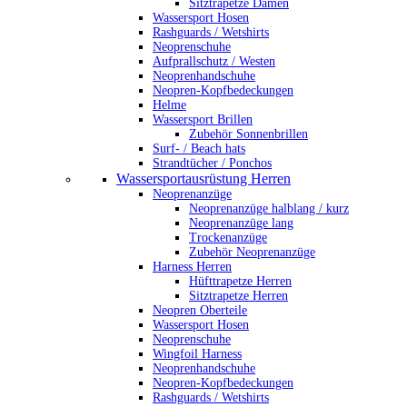
Sitztrapetze Damen
Wassersport Hosen
Rashguards / Wetshirts
Neoprenschuhe
Aufprallschutz / Westen
Neoprenhandschuhe
Neopren-Kopfbedeckungen
Helme
Wassersport Brillen
Zubehör Sonnenbrillen
Surf- / Beach hats
Strandtücher / Ponchos
Wassersportausrüstung Herren
Neoprenanzüge
Neoprenanzüge halblang / kurz
Neoprenanzüge lang
Trockenanzüge
Zubehör Neoprenanzüge
Harness Herren
Hüfttrapetze Herren
Sitztrapetze Herren
Neopren Oberteile
Wassersport Hosen
Neoprenschuhe
Wingfoil Harness
Neoprenhandschuhe
Neopren-Kopfbedeckungen
Rashguards / Wetshirts