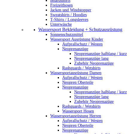
Boardshorts
Freizeithosen
Jacken und Windstopper
Sweatshirts / Hoodies
T-Shirts / Longsleeves
Unterwäsche
Wassersport Bekleidung + Schutzausrüstung
Sonnenschutzmittel
Wassersport Ausrüstung Kinder
Aufprallschutz / Westen
Neoprenanzüge
Neoprenanzüge halblang / kurz
Neoprenanzüge lang
Zubehör Neoprenazüge
Rashguards / Wetshirts
Wassersportausrüstung Damen
Aufprallschutz / Westen
Neopren Oberteile
Neoprenanzüge
Neoprenanzüge halblang / kurz
Neoprenanzüge lang
Zubehör Neoprenazüge
Rashguards / Wetshirts
Wassersport Hosen
Wassersportausrüstung Herren
Aufprallschutz / Westen
Neopren Oberteile
Neoprenanzüge