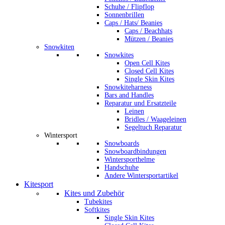
Schuhe / Flipflop
Sonnenbrillen
Caps / Hats/ Beanies
Caps / Beachhats
Mützen / Beanies
Snowkiten
Snowkites
Open Cell Kites
Closed Cell Kites
Single Skin Kites
Snowkiteharness
Bars and Handles
Reparatur und Ersatzteile
Leinen
Bridles / Waageleinen
Segeltuch Reparatur
Wintersport
Snowboards
Snowboardbindungen
Wintersporthelme
Handschuhe
Andere Wintersportartikel
Kitesport
Kites und Zubehör
Tubekites
Softkites
Single Skin Kites