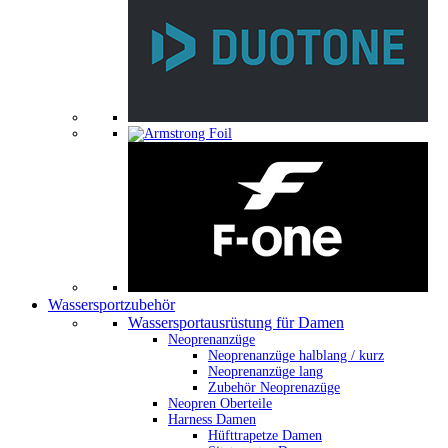
Wassersportzubehör
Wassersportausrüstung für Damen
Neoprenanzüge
Neoprenanzüge halblang / kurz
Neoprenanzüge lang
Zubehör Neoprenazüge
Neopren Oberteile
Harness Damen
Hüfttrapetze Damen