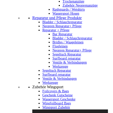
Trockenanzüge
Zubehör Neoprenanzüge
Rashguards / Wetshirts
Wassersport Hosen
Repararur und Pflege Produkte
Bladder / Schlauchreparatur
Neopren Reparatur+ Pflege
Reparatur + Pflege
Bar Reparatur
Bladder / Schlauchreparatur
Bridles / Waageleinen
Flugleinen
Neopren Reparatur+ Pflege
Segeltuch Reparatur
Surfboard reparatur
Ventile & Verbindungen
Werkzeuge
Segeltuch Reparatur
Surfboard reparatur
Ventile & Verbindungen
Werkzeuge
Zubehör Wingsport
Foilcovers & Bags
Geschenk Gutscheine
Wassersport Geschenke
Wingfoilboard Bags
Wingsport Zubehör