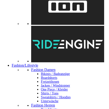
Fashion/Lifestyle
Fashion Damen
Bikinis / Badeanzüge
Boardshorts
Freizeithosen
Jacken / Windstopper
One Piece / Kleider
Shirts / Tops
Sweatshirts / Hoodies
Unterwäsche
Fashion Herren