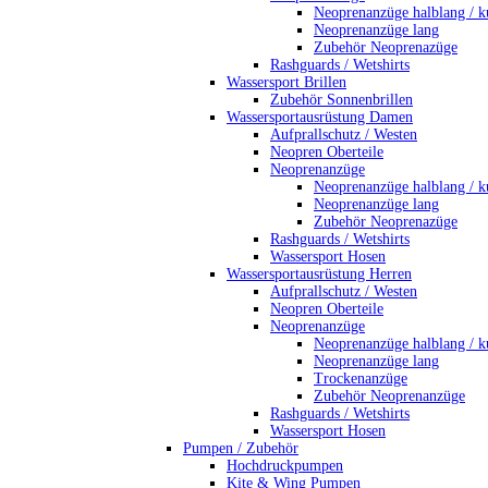
Neoprenanzüge halblang / k
Neoprenanzüge lang
Zubehör Neoprenazüge
Rashguards / Wetshirts
Wassersport Brillen
Zubehör Sonnenbrillen
Wassersportausrüstung Damen
Aufprallschutz / Westen
Neopren Oberteile
Neoprenanzüge
Neoprenanzüge halblang / k
Neoprenanzüge lang
Zubehör Neoprenazüge
Rashguards / Wetshirts
Wassersport Hosen
Wassersportausrüstung Herren
Aufprallschutz / Westen
Neopren Oberteile
Neoprenanzüge
Neoprenanzüge halblang / k
Neoprenanzüge lang
Trockenanzüge
Zubehör Neoprenanzüge
Rashguards / Wetshirts
Wassersport Hosen
Pumpen / Zubehör
Hochdruckpumpen
Kite & Wing Pumpen