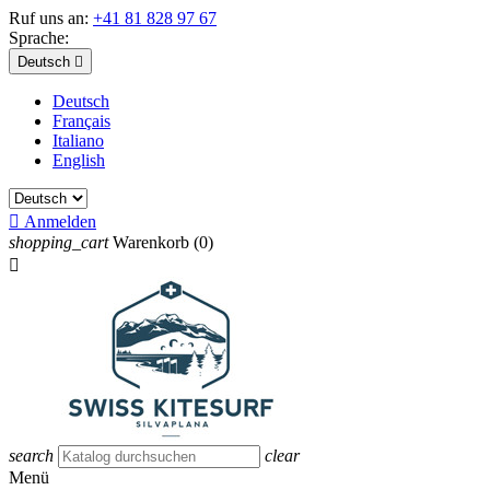
Ruf uns an:
+41 81 828 97 67
Sprache:
Deutsch

Deutsch
Français
Italiano
English

Anmelden
shopping_cart
Warenkorb
(0)

search
clear
Menü