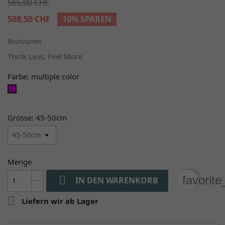
565,00 CHF
508,50 CHF
10% SPAREN
Bruttopreis
Think Less, Feel More
Farbe: multiple color
multiple
color
Grösse: 45-50cm
Menge

favorit
IN DEN WARENKORB

Liefern wir ab Lager