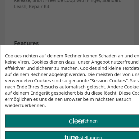
Leash, Repair Kit
Features
Cookies richten auf deinem Rechner keinen Schaden an und en
keine Viren. Cookies dienen dazu, unser Angebot nutzerfreundl
Toolless Interloop System with LockGuard
effektiver und sicherer zu machen. Cookies sind kleine Textdate
Connect Quick Release with intuitive single-
auf deinem Rechner abgelegt werden. Die meisten der von un
action reload
verwendeten Cookies sind so genannte “Session-Cookies”. Sie
Industry-leading 100% Dyneema SK99 flying
nach Ende Ihres Besuchs automatisch gelöscht. Andere Cookie
lines
auf deinem Endgerät gespeichert bis du diese löscht. Diese Co
Three adjustable bar length options
ermöglichen es uns deinen Browser beim nächsten Besuch
Omnidirectional grip with offset finger bar
wiederzuerkennen.
and colour-coded components
Spinning leash attachment ring
clear
Ablehnen
Soft EVA bar ends with retractable line
winders
Protective PU covered leader lines
tune
Einstellungen