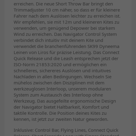
erreichen. Die neue Short Throw Bar bringt den
Trimmadjuster 10 cm näher, so dass er für kleinere
Fahrer nach dem Auslösen leichter zu erreichen ist.
Wir empfehlen, sie mit 12m und kleineren Kites zu
verwenden, um genügend Depower bei starkem
Wind zu erreichen. Das Navigator Control System
verbindet dich intuitiv mit deinem Kite und
verwendet die branchenführenden SK99 Dyneema
Leinen von Liros für präzise Leistung. Das Connect
Quick Release und die Leash entsprechen jetzt der
ISO-Norm 21853:2020 und ermöglichen ein
schnelleres, sichereres Auslösen und intuitives
Nachladen in allen Bedingungen. Wechseln Sie
mühelos zwischen den Disziplinen mit dem
werkzeuglosen Interloop, unserem modularen
System zum Austausch des Interloop ohne
Werkzeug. Das ausgefeilte ergonomische Design
der Navigator bietet Haltbarkeit, Komfort und
taktile Kontrolle. Die Position deines Kites zu
kennen, ist jetzt zur zweiten Natur geworden.
Inklusive: Control Bar, Flying Lines, Connect Quick
Release, Short Freeride Loop with Finger, Standard