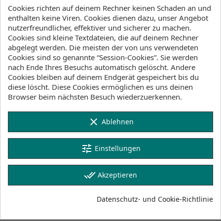
Cookies richten auf deinem Rechner keinen Schaden an und
34,00 CHF
enthalten keine Viren. Cookies dienen dazu, unser Angebot
17,00 CHF
50% SPAREN
nutzerfreundlicher, effektiver und sicherer zu machen.
Cookies sind kleine Textdateien, die auf deinem Rechner
abgelegt werden. Die meisten der von uns verwendeten
Bruttopreis
Cookies sind so genannte “Session-Cookies”. Sie werden
nach Ende Ihres Besuchs automatisch gelöscht. Andere
Menge
Cookies bleiben auf deinem Endgerät gespeichert bis du
diese löscht. Diese Cookies ermöglichen es uns deinen

favorite_border
IN DEN WARENKORB
Browser beim nächsten Besuch wiederzuerkennen.

Liefern wir ab Lager
clear
Ablehnen
Verfügbarkeit (Lager, Lieferzeiten)
tune
Einstellungen
Lager Wind&Snow
done_all
Akzeptieren
an Lager
:
2-4 Werktage
Datenschutz- und Cookie-Richtlinie