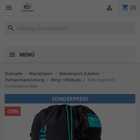
shopping_cart


(0)
search
MENÜ
Startseite
Wassersport
Wassersport-Zubehör
Transportausrüstung
Wing + Kitebags
Ride Engine RE
Compression Bag
SONDERPREIS!
-50%