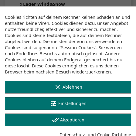
Lager Wind&Snow
an Lager
:
2-4 Werktage
Cookies richten auf deinem Rechner keinen Schaden an und
enthalten keine Viren. Cookies dienen dazu, unser Angebot
nutzerfreundlicher, effektiver und sicherer zu machen.
Klicke hier um die Lagerbestände anzuzeigen
Cookies sind kleine Textdateien, die auf deinem Rechner
abgelegt werden. Die meisten der von uns verwendeten
Cookies sind so genannte “Session-Cookies”. Sie werden
nach Ende Ihres Besuchs automatisch gelöscht. Andere
Artikeldetails
Lagerbestand
Cookies bleiben auf deinem Endgerät gespeichert bis du
diese löscht. Diese Cookies ermöglichen es uns deinen
Artikel-Nr.
Browser beim nächsten Besuch wiederzuerkennen.
1260411
Auf Lager
2
clear
Ablehnen
Artikel
tune
Einstellungen
Technische Daten
Geeignete Sportart
Kite Foil
done_all
Akzeptieren
Fahrstil
Freeride
Datenschutz- und Cookie-Richtlinie