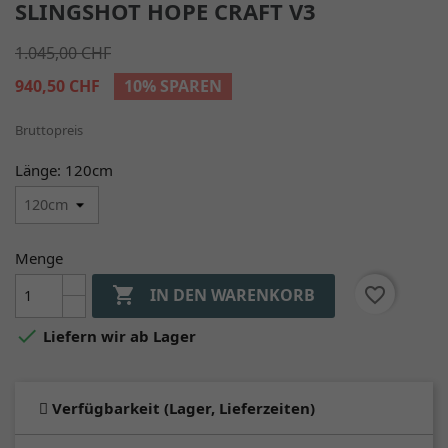
SLINGSHOT HOPE CRAFT V3
1.045,00 CHF
940,50 CHF
10% SPAREN
Bruttopreis
Länge: 120cm
Menge

favorite_border
IN DEN WARENKORB

Liefern wir ab Lager
Verfügbarkeit (Lager, Lieferzeiten)