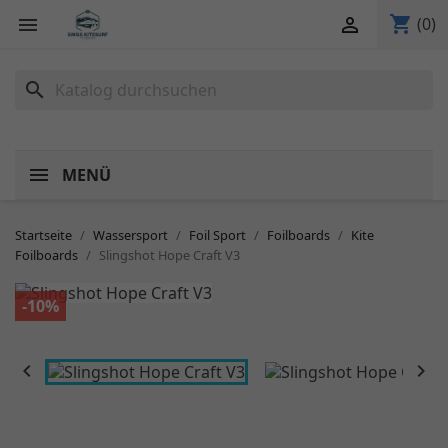
shopping_cart


(0)
search
MENÜ
Startseite
Wassersport
Foil Sport
Foilboards
Kite
Foilboards
Slingshot Hope Craft V3
-10%

