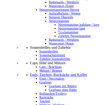
Rashguards / Wetshirts
Wassersport Hosen
Wassersportausrüstung Herren
Aufprallschutz / Westen
Neopren Oberteile
Neoprenanzüge
Neoprenanzüge halblang / kurz
Neoprenanzüge lang
Trockenanzüge
Zubehör Neoprenanzüge
Rashguards / Wetshirts
Wassersport Hosen
Sonnenbrillen und Zubehör
Sonnenbrillen
Sonnenschutzmittel
Zubehör Sonnenbrillen
Caps, Hüte und Mützen
Caps / Beachhats
Mützen / Beanies
Etuis, Taschen, Rucksäcke und Koffer
Etuis / Neccesaires
Gearbags
Gearbags mit Rädern
Gearbags ohne Räder
Rolltaschen/Trolleys
Rucksäcke
Taschen
Wetbags / Neobags