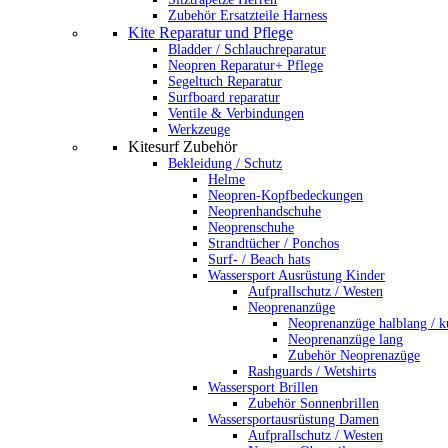
Zubehör Ersatzteile Harness
Kite Reparatur und Pflege
Bladder / Schlauchreparatur
Neopren Reparatur+ Pflege
Segeltuch Reparatur
Surfboard reparatur
Ventile & Verbindungen
Werkzeuge
Kitesurf Zubehör
Bekleidung / Schutz
Helme
Neopren-Kopfbedeckungen
Neoprenhandschuhe
Neoprenschuhe
Strandtücher / Ponchos
Surf- / Beach hats
Wassersport Ausrüstung Kinder
Aufprallschutz / Westen
Neoprenanzüge
Neoprenanzüge halblang / k
Neoprenanzüge lang
Zubehör Neoprenazüge
Rashguards / Wetshirts
Wassersport Brillen
Zubehör Sonnenbrillen
Wassersportausrüstung Damen
Aufprallschutz / Westen