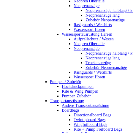
Neopren Oberteile
Neoprenanzüge
Neoprenanzüge halblang / k
Neoprenanzüge lang
Zubehör Neoprenazüge
Rashguards / Wetshirts
Wassersport Hosen
Wassersportausrüstung Herren
Aufprallschutz / Westen
Neopren Oberteile
Neoprenanzüge
Neoprenanzüge halblang / k
Neoprenanzüge lang
Trockenanzüge
Zubehör Neoprenanzüge
Rashguards / Wetshirts
Wassersport Hosen
Pumpen / Zubehör
Hochdruckpumpen
Kite & Wing Pumpen
Pumpen Zubehör
Transportausrüstung
Andere Transportausrüstung
Boardbags
Directionalboard Bags
Twintipboard Bags
Wingfoilboard Bags
Kite + Pump Foilboard Bags