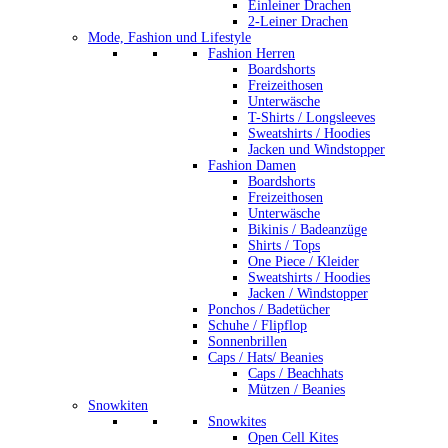
Einleiner Drachen
2-Leiner Drachen
Mode, Fashion und Lifestyle
Fashion Herren
Boardshorts
Freizeithosen
Unterwäsche
T-Shirts / Longsleeves
Sweatshirts / Hoodies
Jacken und Windstopper
Fashion Damen
Boardshorts
Freizeithosen
Unterwäsche
Bikinis / Badeanzüge
Shirts / Tops
One Piece / Kleider
Sweatshirts / Hoodies
Jacken / Windstopper
Ponchos / Badetücher
Schuhe / Flipflop
Sonnenbrillen
Caps / Hats/ Beanies
Caps / Beachhats
Mützen / Beanies
Snowkiten
Snowkites
Open Cell Kites