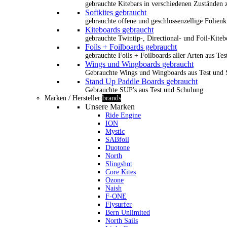
gebrauchte Kitebars in verschiedenen Zuständen z
Softkites gebraucht
gebrauchte offene und geschlossenzellige Folienk
Kiteboards gebraucht
gebrauchte Twintip-, Directional- und Foil-Kiteb
Foils + Foilboards gebraucht
gebrauchte Foils + Foilboards aller Arten aus Te
Wings und Wingboards gebraucht
Gebrauchte Wings und Wingboards aus Test und
Stand Up Paddle Boards gebraucht
Gebrauchte SUP's aus Test und Schulung
Marken / Hersteller
brands
Unsere Marken
Ride Engine
ION
Mystic
SABfoil
Duotone
North
Slingshot
Core Kites
Ozone
Naish
F-ONE
Flysurfer
Bern Unlimited
North Sails