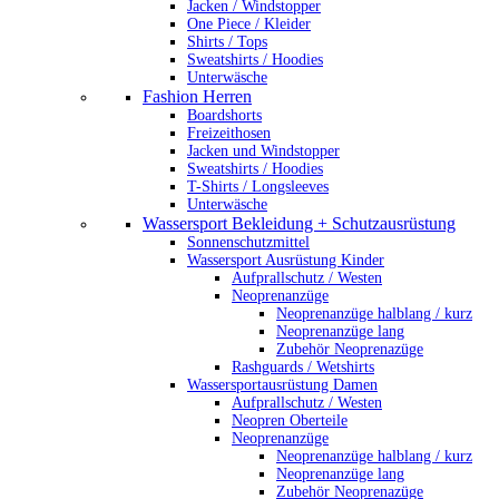
Jacken / Windstopper
One Piece / Kleider
Shirts / Tops
Sweatshirts / Hoodies
Unterwäsche
Fashion Herren
Boardshorts
Freizeithosen
Jacken und Windstopper
Sweatshirts / Hoodies
T-Shirts / Longsleeves
Unterwäsche
Wassersport Bekleidung + Schutzausrüstung
Sonnenschutzmittel
Wassersport Ausrüstung Kinder
Aufprallschutz / Westen
Neoprenanzüge
Neoprenanzüge halblang / kurz
Neoprenanzüge lang
Zubehör Neoprenazüge
Rashguards / Wetshirts
Wassersportausrüstung Damen
Aufprallschutz / Westen
Neopren Oberteile
Neoprenanzüge
Neoprenanzüge halblang / kurz
Neoprenanzüge lang
Zubehör Neoprenazüge