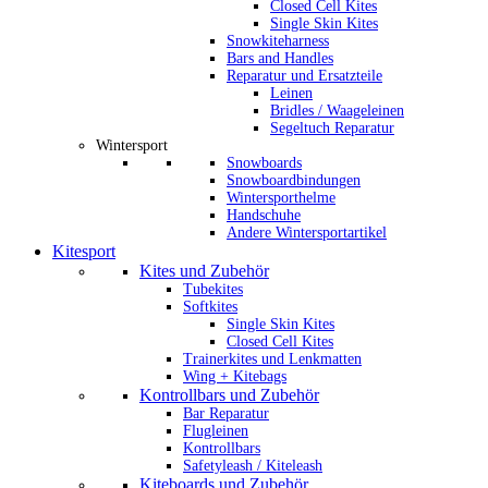
Closed Cell Kites
Single Skin Kites
Snowkiteharness
Bars and Handles
Reparatur und Ersatzteile
Leinen
Bridles / Waageleinen
Segeltuch Reparatur
Wintersport
Snowboards
Snowboardbindungen
Wintersporthelme
Handschuhe
Andere Wintersportartikel
Kitesport
Kites und Zubehör
Tubekites
Softkites
Single Skin Kites
Closed Cell Kites
Trainerkites und Lenkmatten
Wing + Kitebags
Kontrollbars und Zubehör
Bar Reparatur
Flugleinen
Kontrollbars
Safetyleash / Kiteleash
Kiteboards und Zubehör