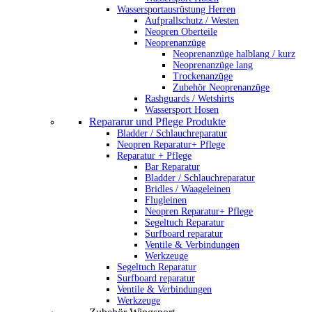
Wassersportausrüstung Herren
Aufprallschutz / Westen
Neopren Oberteile
Neoprenanzüge
Neoprenanzüge halblang / kurz
Neoprenanzüge lang
Trockenanzüge
Zubehör Neoprenanzüge
Rashguards / Wetshirts
Wassersport Hosen
Repararur und Pflege Produkte
Bladder / Schlauchreparatur
Neopren Reparatur+ Pflege
Reparatur + Pflege
Bar Reparatur
Bladder / Schlauchreparatur
Bridles / Waageleinen
Flugleinen
Neopren Reparatur+ Pflege
Segeltuch Reparatur
Surfboard reparatur
Ventile & Verbindungen
Werkzeuge
Segeltuch Reparatur
Surfboard reparatur
Ventile & Verbindungen
Werkzeuge