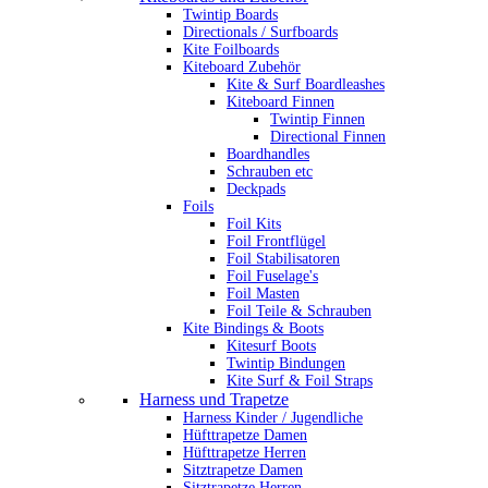
Twintip Boards
Directionals / Surfboards
Kite Foilboards
Kiteboard Zubehör
Kite & Surf Boardleashes
Kiteboard Finnen
Twintip Finnen
Directional Finnen
Boardhandles
Schrauben etc
Deckpads
Foils
Foil Kits
Foil Frontflügel
Foil Stabilisatoren
Foil Fuselage's
Foil Masten
Foil Teile & Schrauben
Kite Bindings & Boots
Kitesurf Boots
Twintip Bindungen
Kite Surf & Foil Straps
Harness und Trapetze
Harness Kinder / Jugendliche
Hüfttrapetze Damen
Hüfttrapetze Herren
Sitztrapetze Damen
Sitztrapetze Herren