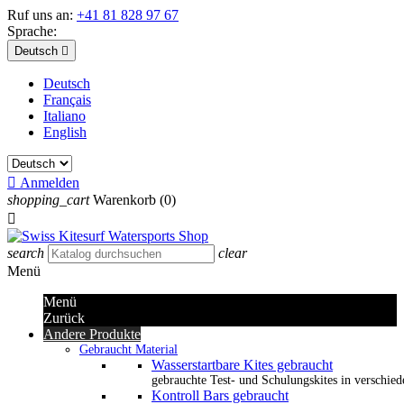
Ruf uns an:
+41 81 828 97 67
Sprache:
Deutsch

Deutsch
Français
Italiano
English

Anmelden
shopping_cart
Warenkorb
(0)

search
clear
Menü
Menü
Zurück
Andere Produkte
Gebraucht Material
Wasserstartbare Kites gebraucht
gebrauchte Test- und Schulungskites in verschied
Kontroll Bars gebraucht