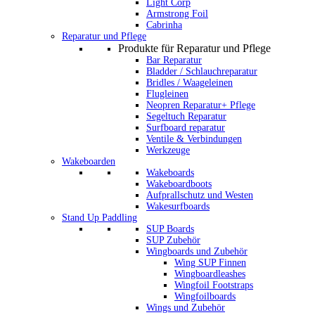
Light Corp
Armstrong Foil
Cabrinha
Reparatur und Pflege
Produkte für Reparatur und Pflege
Bar Reparatur
Bladder / Schlauchreparatur
Bridles / Waageleinen
Flugleinen
Neopren Reparatur+ Pflege
Segeltuch Reparatur
Surfboard reparatur
Ventile & Verbindungen
Werkzeuge
Wakeboarden
Wakeboards
Wakeboardboots
Aufprallschutz und Westen
Wakesurfboards
Stand Up Paddling
SUP Boards
SUP Zubehör
Wingboards und Zubehör
Wing SUP Finnen
Wingboardleashes
Wingfoil Footstraps
Wingfoilboards
Wings und Zubehör