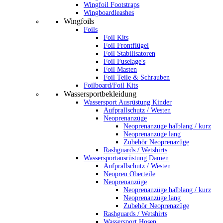
Wingfoil Footstraps
Wingboardleashes
Wingfoils
Foils
Foil Kits
Foil Frontflügel
Foil Stabilisatoren
Foil Fuselage's
Foil Masten
Foil Teile & Schrauben
Foilboard/Foil Kits
Wassersportbekleidung
Wassersport Ausrüstung Kinder
Aufprallschutz / Westen
Neoprenanzüge
Neoprenanzüge halblang / kurz
Neoprenanzüge lang
Zubehör Neoprenazüge
Rashguards / Wetshirts
Wassersportausrüstung Damen
Aufprallschutz / Westen
Neopren Oberteile
Neoprenanzüge
Neoprenanzüge halblang / kurz
Neoprenanzüge lang
Zubehör Neoprenazüge
Rashguards / Wetshirts
Wassersport Hosen