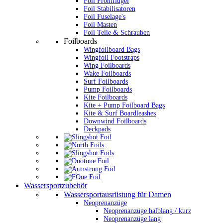
Foil Frontflügel
Foil Stabilisatoren
Foil Fuselage's
Foil Masten
Foil Teile & Schrauben
Foilboards
Wingfoilboard Bags
Wingfoil Footstraps
Wing Foilboards
Wake Foilboards
Surf Foilboards
Pump Foilboards
Kite Foilboards
Kite + Pump Foilboard Bags
Kite & Surf Boardleashes
Downwind Foilboards
Deckpads
Wassersportzubehör
Wassersportausrüstung für Damen
Neoprenanzüge
Neoprenanzüge halblang / kurz
Neoprenanzüge lang