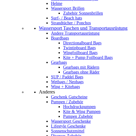
Helme
Wassersport Brillen
Zubehör Sonnenbrillen
Surf- / Beach hats
Strandtücher / Ponchos
Wassersport Taschen und Transportausrüstung
Andere Transportausrüstung
Boardbags
Directionalboard Bags
Twintipboard Bags
Wingfoilboard Bags
Kite + Pump Foilboard Bags
Gearbags
Gearbags mit Rädern
Gearbags ohne Räder
SUP / Paddel Bags
Wetbags / Neobags
Wing + Kitebags
Anderes
Geschenk Gutscheine
Pumpen / Zubehör
Hochdruckpumpen
Kite & Wing Pumpen
Pumpen Zubehör
Wassersport Geschenke
Lifestyle Geschenke
Sonnenschutzmittel
Diverses Zubehör