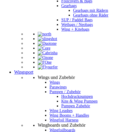
Foilcovers & Bags
Gearbags
Gearbags mit Rädern
Gearbags ohne Räder
SUP / Paddel Bags
Wetbags / Neobags
Wing + Kitebags
Wingsport
Wings und Zubehör
Wings
Parawings
Pumpen / Zubehör
Hochdruckpumpen
Kite & Wing Pumpen
Pumpen Zubehör
Wing Leashes
Wing Booms + Handles
Wingfoil Harness
Wingboards und Zubehör
Wingfoilboards