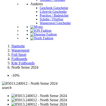
Anderes
Geschenk Gutscheine
Lifestyle Geschenke
Ponchos / Badetücher
Schuhe / Flipflop
Wassersport Geschenke
Startseite
Wassersport
Foil Sport
Foilboards
Kite Foilboards
North Sense 2024
-10%
search