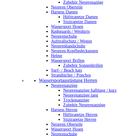
Zubehör Neoprenazüge
Neopren Oberteile
Harness Damen
Hüfttrapetze Damen
Sitztrapetze Damen
Wassersport Hosen
Rashguards / Wetshirts
Neoprenschuhe
Aufprallschutz / Westen
Neoprenhandschuhe
Neopren-Kopfbedeckungen
Helme
Wassersport Brillen
Zubehör Sonnenbrillen
Surf- / Beach hats
Strandtücher / Ponchos
Wassersportausrüstung Herren
Neoprenanzüge
Neoprenanzüge halblang / kurz
Neoprenanzüge lang
Trockenanzüge
Zubehör Neoprenanzüge
Harness Herren
Hüfttrapetze Herren
Sitztrapetze Herren
Neopren Oberteile
Wassersport Hosen
Neoprenschuhe