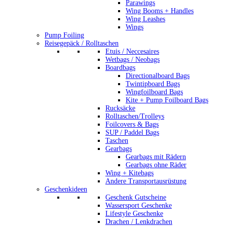
Parawings
Wing Booms + Handles
Wing Leashes
Wings
Pump Foiling
Reisegepäck / Rolltaschen
Etuis / Neccesaires
Wetbags / Neobags
Boardbags
Directionalboard Bags
Twintipboard Bags
Wingfoilboard Bags
Kite + Pump Foilboard Bags
Rucksäcke
Rolltaschen/Trolleys
Foilcovers & Bags
SUP / Paddel Bags
Taschen
Gearbags
Gearbags mit Rädern
Gearbags ohne Räder
Wing + Kitebags
Andere Transportausrüstung
Geschenkideen
Geschenk Gutscheine
Wassersport Geschenke
Lifestyle Geschenke
Drachen / Lenkdrachen