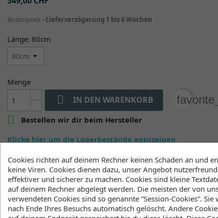
549,00 CHF
Bruttopreis
Lieferverzögerung 1 bis 6 Wochen
Länge: 80cm
Menge

favorit
IN DEN WARENKORB

Bestellen wir dir beim Hersteller
Klicke hier um die Lagerbestände anzuzeigen
Cookies richten auf deinem Rechner keinen Schaden an und en
keine Viren. Cookies dienen dazu, unser Angebot nutzerfreundl
Beschreibung
Artikeldetails
effektiver und sicherer zu machen. Cookies sind kleine Textdate
auf deinem Rechner abgelegt werden. Die meisten der von un
Lagerbestand
verwendeten Cookies sind so genannte “Session-Cookies”. Sie
nach Ende Ihres Besuchs automatisch gelöscht. Andere Cookie
auf deinem Endgerät gespeichert bis du diese löscht. Diese Co