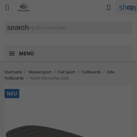
shopp


(0)
search
MENÜ
Startseite
Wassersport
Foil Sport
Foilboards
Kite
Foilboards
Naish Microchip 2026
NEU