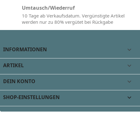
Umtausch/Wiederruf
10 Tage ab Verkaufsdatum. Vergünstigte Artikel
werden nur zu 80% vergütet bei Rückgabe
INFORMATIONEN

ARTIKEL

DEIN KONTO

SHOP-EINSTELLUNGEN
keyboard_arrow_down