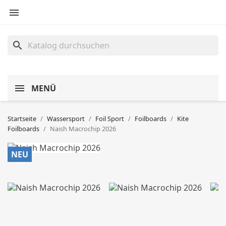

search
MENÜ
Startseite
Wassersport
Foil Sport
Foilboards
Kite
Foilboards
Naish Macrochip 2026
NEU